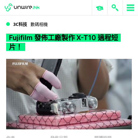
WWDC 2026
GenAI 與雲端科技專區
ERP 與商業 AI
Fujifilm 發佈工廠製作 X-T10 過程短片！
3C科技
數碼相機
Fujifilm 發佈工廠製作 X-T10 過程短
片！
作者
發佈日期
閱讀時間