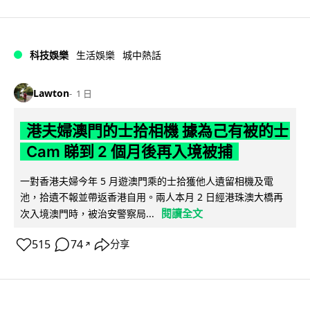
科技娛樂
生活娛樂
城中熱話
Lawton
1 日
港夫婦澳門的士拾相機 據為己有被的士
Cam 睇到 2 個月後再入境被捕
一對香港夫婦今年 5 月遊澳門乘的士拾獲他人遺留相機及電
池，拾遺不報並帶返香港自用。兩人本月 2 日經港珠澳大橋再
閱讀全文
次入境澳門時，被治安警察局...
515
74
分享
↗