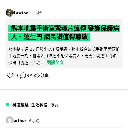
Lawton
3 小時
熊本地震手術室驚魂片瘋傳 醫護保護病
人、逃生門 網民讚值得尊敬
熊本縣 7 月 28 日發生 7.1 級地震，熊本綜合醫院手術室鏡頭拍
下地震一刻，醫護人員臨危不亂保護病人，更馬上開逃生門確
閱讀全文
保出口流通。片段...
23
9
分享
↗
科技娛樂
生活科技
健康
arthur
6 小時