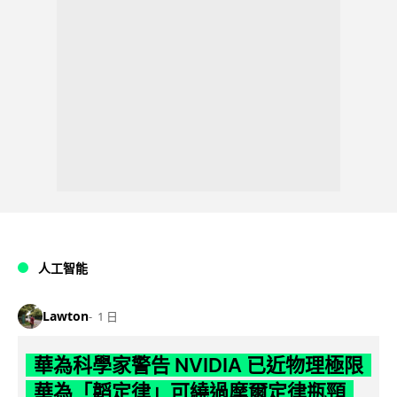
人工智能
Lawton
1 日
華為科學家警告 NVIDIA 已近物理極限
華為「韜定律」可繞過摩爾定律瓶頸