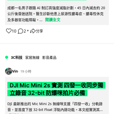
成都一名男子跟隨 AI 制訂高強度減脂計劃，45 日內減去約 20
公斤後昏迷送院。醫生診斷他患上尿源性膿毒症、膿毒性休克
閱讀全文
及多器官功能障礙。...
10
2
分享
↗
3C科技
家居無線
影音產品
Vin
19 小時
DJI Mic Mini 2s 實測 四發一收同步獨
立錄音 32-bit 防爆咪拍片必備
DJI 最新推出的 Mic Mini 2s 無線咪支援「四發一收」分軌錄
音，並首度下放 32-bit Float 浮點內錄功能。本文經實測其...