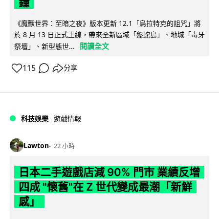
鐘
《魔獸世界：至暗之夜》版本更新 12.1「烏拉特克的詛咒」將
於 8 月 13 日正式上線，帶來全新區域「盤蛇島」、地城「毒牙
閱讀全文
祭壇」、新型態世...
115
分享
科技娛樂
遊戲情報
Lawton
22 小時
日本二手遊戲店減 90% 門市 業績反增
四成 "懷舊"在 Z 世代變成最潮「新鮮
感」