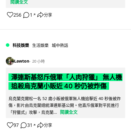
閱讀全文
256
1
分享
↗
科技娛樂
生活娛樂
城中熱話
Lawton
20 小時
澤連斯基怒斥俄軍「人肉狩獵」 無人機
追殺烏克蘭小販近 40 秒仍被炸傷
烏克蘭克爾松一名 52 歲小販被俄軍無人機追擊近 40 秒後被炸
傷，影片由烏克蘭總統澤連斯基公開。他直斥俄軍對平民進行
閱讀全文
「狩獵式」攻擊，烏克蘭...
97
31
分享
↗