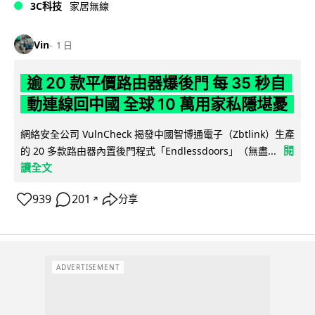
3C科技
家居無線
Vin
1 日
逾 20 款平價路由器爆後門 每 35 秒自
動連線回中國 全球 10 萬用家私隱堪憂
網絡安全公司 VulnCheck 揭發中國智博通電子（Zbtlink）生產
閱
的 20 多款路由器內置後門程式「Endlessdoors」（無盡...
讀全文
939
201
分享
↗
ADVERTISEMENT