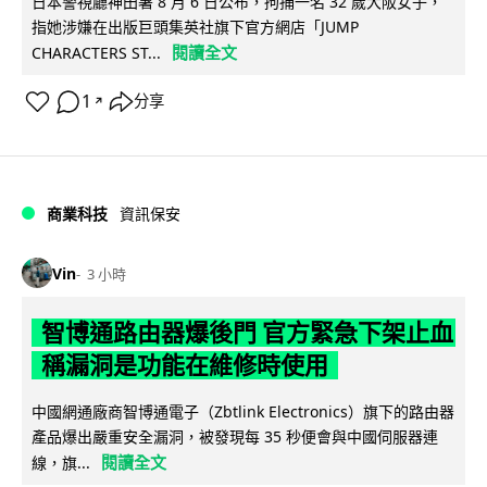
日本警視廳神田署 8 月 6 日公布，拘捕一名 32 歲大阪女子，
指她涉嫌在出版巨頭集英社旗下官方網店「JUMP
閱讀全文
CHARACTERS ST...
1
分享
↗
商業科技
資訊保安
Vin
3 小時
智博通路由器爆後門 官方緊急下架止血
稱漏洞是功能在維修時使用
中國網通廠商智博通電子（Zbtlink Electronics）旗下的路由器
產品爆出嚴重安全漏洞，被發現每 35 秒便會與中國伺服器連
閱讀全文
線，旗...