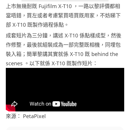
上市無幾耐既 Fujifilm X-T10 ，一路以黎評價都相
當唔錯，買左或者考慮緊買唔買既用家，不妨睇下
部 X-T10 既製作過程係點。
成套短片為三分鐘，講述 X-T10 係點樣成型，然後
作修整，最後就組裝成為一部完整既相機，同埋包
裝入箱；簡單黎講其實就係 X-T10 既 behind the
scenes 。以下就係 X-T10 既製作短片：
來源： PetaPixel