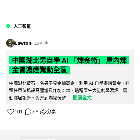
人工智能
Lawton
20 小時
中國湖北男自學 AI 「煉金術」 屋內煉
金冒濃煙驚動全區
中國湖北黃石一名男子見金價高企，利用 AI 自學提煉黃金，在
租住單位私設高壓爐及作坊冶煉，過程產生大量刺鼻濃煙，驚
閱讀全文
動鄰居報警。警方到場揭發整...
101
7
分享
↗