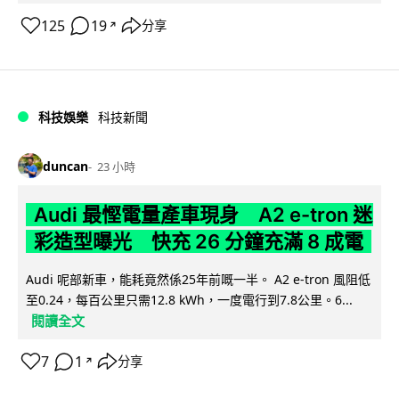
125
19
分享
↗
科技娛樂
科技新聞
duncan
23 小時
Audi 最慳電量產車現身 A2 e-tron 迷
彩造型曝光 快充 26 分鐘充滿 8 成電
Audi 呢部新車，能耗竟然係25年前嘅一半。 A2 e-tron 風阻低
至0.24，每百公里只需12.8 kWh，一度電行到7.8公里。6...
閱讀全文
7
1
分享
↗