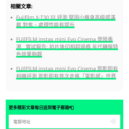
相關文章:
Fujifilm X-T30 III 評測 堅固小機身高級感滿
載 對焦、處理性能有提升
FUJIFILM instax mini Evo Cinema 登陸香
港 實試報告: 拍片後印相超過癮 年代轉盤特
色效果夠靚
FUJIFILM instax mini Evo Cinema 即影即有
相機評測 即影即有首次走進「電影感」世界
📮
更多精彩文章每日送到電子郵箱