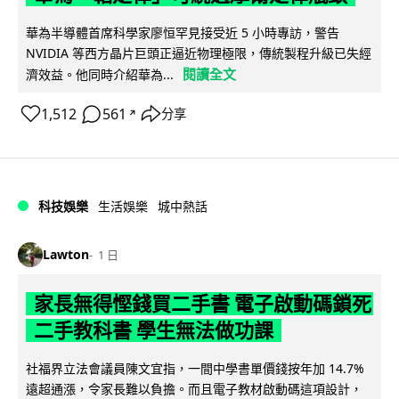
華為半導體首席科學家廖恒罕見接受近 5 小時專訪，警告
NVIDIA 等西方晶片巨頭正逼近物理極限，傳統製程升級已失經
閱讀全文
濟效益。他同時介紹華為...
1,512
561
分享
↗
科技娛樂
生活娛樂
城中熱話
Lawton
1 日
家長無得慳錢買二手書 電子啟動碼鎖死
二手教科書 學生無法做功課
社福界立法會議員陳文宜指，一間中學書單價錢按年加 14.7%
遠超通漲，令家長難以負擔。而且電子教材啟動碼這項設計，