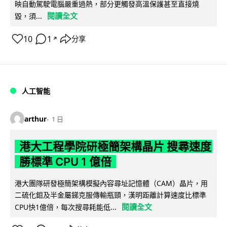
映自動駕駛電腦嚴重過熱，部分更觸發高溫保護甚至直接燒
閱讀全文
毀，須...
10
1
分享
↗
人工智能
arthur
1 日
港大工程學院研極簡架構晶片 搜尋速度
勝標準 CPU 1 億倍
港大團隊研發極簡架構模擬內容尋址記憶體（CAM）晶片，用
二硫化鉬及半金屬銻克服傳輸瓶頸，漢明距離計算速度比標準
閱讀全文
CPU快1億倍，每次搜尋耗能低...