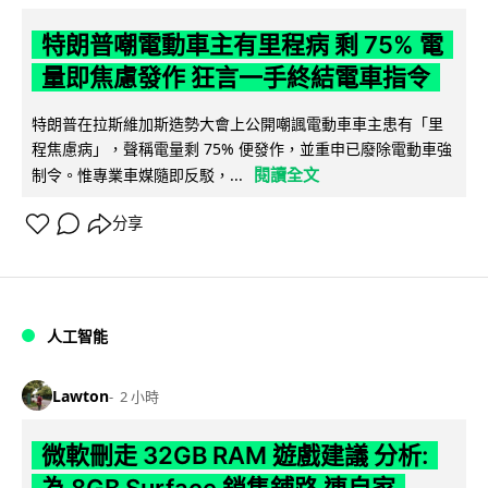
特朗普嘲電動車主有里程病 剩 75% 電
量即焦慮發作 狂言一手終結電車指令
特朗普在拉斯維加斯造勢大會上公開嘲諷電動車車主患有「里
程焦慮病」，聲稱電量剩 75% 便發作，並重申已廢除電動車強
閱讀全文
制令。惟專業車媒隨即反駁，...
分享
人工智能
Lawton
2 小時
微軟刪走 32GB RAM 遊戲建議 分析: