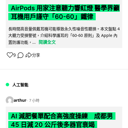
AirPods 用家注意聽力響紅燈 醫學界籲
耳機用戶謹守「60-60」鐵律
長時間高音量佩戴耳機可能導致永久性噪音性聽損。本文盤點 4
大聽力受損警號，介紹科學護耳的「60-60 原則」及 Apple 內
閱讀全文
置防護功能，...
9
分享
人工智能
arthur
7 小時
AI 減肥餐單配合高強度操練 成都男
45 日減 20 公斤後多器官衰竭