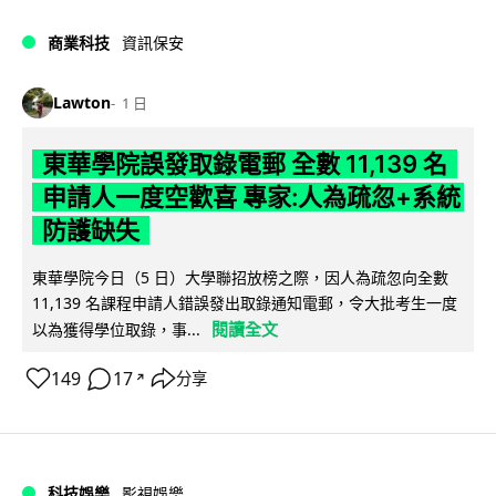
商業科技
資訊保安
Lawton
1 日
東華學院誤發取錄電郵 全數 11,139 名
申請人一度空歡喜 專家:人為疏忽+系統
防護缺失
東華學院今日（5 日）大學聯招放榜之際，因人為疏忽向全數
11,139 名課程申請人錯誤發出取錄通知電郵，令大批考生一度
閱讀全文
以為獲得學位取錄，事...
149
17
分享
↗
科技娛樂
影視娛樂