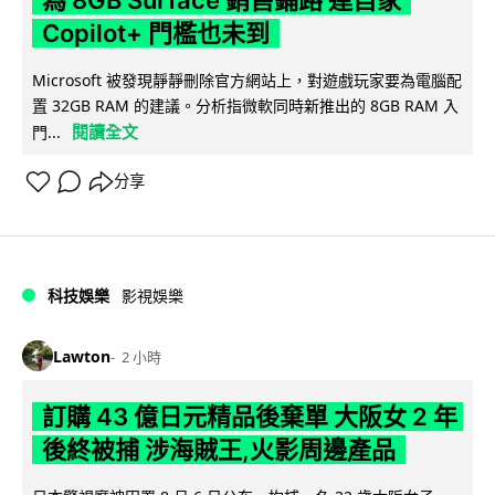
為 8GB Surface 銷售鋪路 連自家
Copilot+ 門檻也未到
Microsoft 被發現靜靜刪除官方網站上，對遊戲玩家要為電腦配
置 32GB RAM 的建議。分析指微軟同時新推出的 8GB RAM 入
閱讀全文
門...
分享
科技娛樂
影視娛樂
Lawton
2 小時
訂購 43 億日元精品後棄單 大阪女 2 年
後終被捕 涉海賊王,火影周邊產品