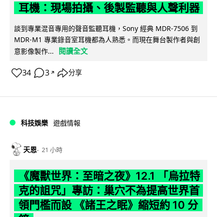
耳機：現場拍攝、後製監聽與人聲利器
談到專業混音專用的聲音監聽耳機，Sony 經典 MDR-7506 到
MDR-M1 專業錄音室耳機都為人熟悉。而現在舞台製作者與創
閱讀全文
意影像製作...
34
3
分享
↗
科技娛樂
遊戲情報
天恩
21 小時
《魔獸世界：至暗之夜》12.1 「烏拉特
克的詛咒」專訪：巢穴不為提高世界首
領門檻而設 《諸王之眠》縮短約 10 分