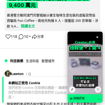
9,400 萬元
香港警方聯同澳門司警搗破以養生咖啡生意包裝的虛擬貨幣投
資騙局 Fun Coffee，兩地共拘捕 8 人，接獲逾 200 宗舉報，涉
閱讀全文
款 9,4...
118
10
×
分享
↗
科技娛樂
生活科技
智慧城市
Lawton
1 日
本網站正使用 Cookie
網約車條例生效 有司機暫時停工避風頭
我們使用 Cookie 改善網站體驗。 繼續使用
🎵
⛶
我們的網站即表示您同意我們的
Cookie 政
的士業界籲白牌 "改邪歸正"
策
。
📖 詳細評測
→
規管網約車法例大部分條文已於 8 月 3 日生效，的士業界就期