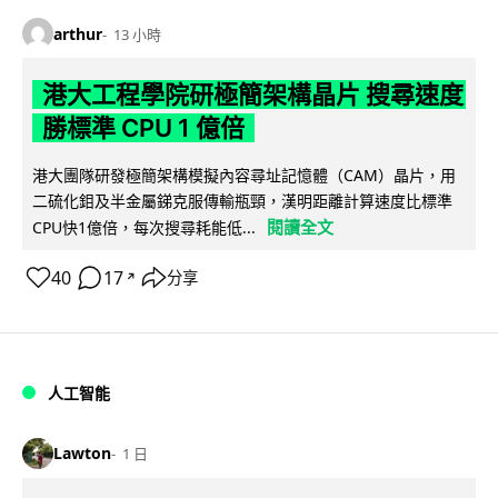
arthur
13 小時
港大工程學院研極簡架構晶片 搜尋速度
勝標準 CPU 1 億倍
港大團隊研發極簡架構模擬內容尋址記憶體（CAM）晶片，用
二硫化鉬及半金屬銻克服傳輸瓶頸，漢明距離計算速度比標準
閱讀全文
CPU快1億倍，每次搜尋耗能低...
40
17
分享
↗
人工智能
Lawton
1 日