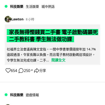
科技娛樂
生活娛樂
城中熱話
Lawton
8 小時
家長無得慳錢買二手書 電子啟動碼鎖死
二手教科書 學生無法做功課
社福界立法會議員陳文宜指，一間中學書單價錢按年加 14.7%
遠超通漲，令家長難以負擔。而且電子教材啟動碼這項設計，
閱讀全文
令學生無法完成功課，二手...
654
250
分享
↗
科技娛樂
遊戲情報