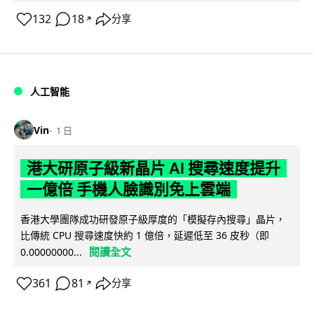
132
18
分享
↗
人工智能
Vin
1 日
港大研原子級新晶片 AI 搜尋速度提升
一億倍 手機人臉識別免上雲端
香港大學團隊成功研發原子級厚度的「模擬存內搜尋」晶片，
比傳統 CPU 搜尋速度快約 1 億倍，延遲低至 36 皮秒（即
閱讀全文
0.00000000...
361
81
分享
↗