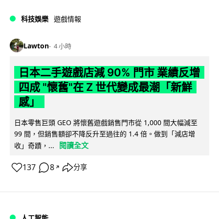
科技娛樂
遊戲情報
Lawton
4 小時
日本二手遊戲店減 90% 門市 業績反增
四成 "懷舊"在 Z 世代變成最潮「新鮮
感」
日本零售巨頭 GEO 將懷舊遊戲銷售門市從 1,000 間大幅減至
99 間，但銷售額卻不降反升至過往的 1.4 倍。做到「減店增
閱讀全文
收」奇蹟，...
137
8
分享
↗
人工智能