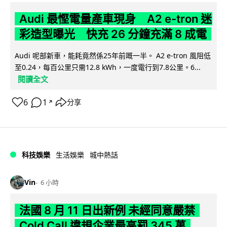
Audi 最慳電量產車現身 A2 e-tron 迷
彩造型曝光 快充 26 分鐘充滿 8 成電
Audi 呢部新車，能耗竟然係25年前嘅一半。 A2 e-tron 風阻低
至0.24，每百公里只需12.8 kWh，一度電行到7.8公里。6...
閱讀全文
6
1
分享
↗
科技娛樂
生活娛樂
城中熱話
Vin
6 小時
法國 8 月 11 日出新例 未經同意嚴禁
Cold Call 違規企業最高罰 345 萬