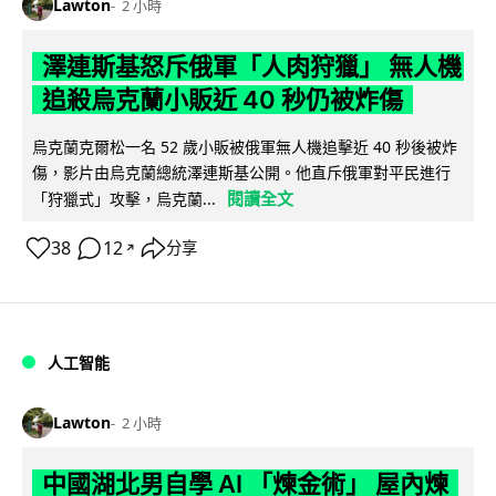
Lawton
2 小時
澤連斯基怒斥俄軍「人肉狩獵」 無人機
追殺烏克蘭小販近 40 秒仍被炸傷
烏克蘭克爾松一名 52 歲小販被俄軍無人機追擊近 40 秒後被炸
傷，影片由烏克蘭總統澤連斯基公開。他直斥俄軍對平民進行
閱讀全文
「狩獵式」攻擊，烏克蘭...
38
12
分享
↗
人工智能
Lawton
2 小時
中國湖北男自學 AI 「煉金術」 屋內煉