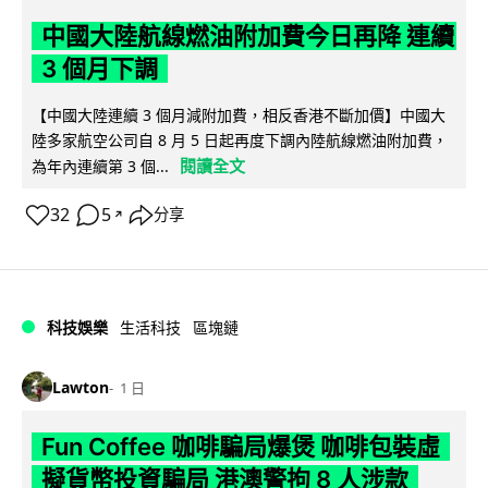
中國大陸航線燃油附加費今日再降 連續
3 個月下調
【中國大陸連續 3 個月減附加費，相反香港不斷加價】中國大
陸多家航空公司自 8 月 5 日起再度下調內陸航線燃油附加費，
閱讀全文
為年內連續第 3 個...
32
5
分享
↗
科技娛樂
生活科技
區塊鏈
Lawton
1 日
Fun Coffee 咖啡騙局爆煲 咖啡包裝虛
擬貨幣投資騙局 港澳警拘 8 人涉款