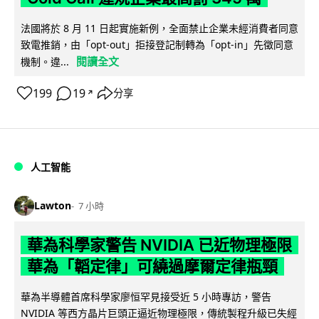
法國將於 8 月 11 日起實施新例，全面禁止企業未經消費者同意
致電推銷，由「opt-out」拒接登記制轉為「opt-in」先徵同意
閱讀全文
機制。違...
199
19
分享
↗
人工智能
Lawton
7 小時
華為科學家警告 NVIDIA 已近物理極限
華為「韜定律」可繞過摩爾定律瓶頸
華為半導體首席科學家廖恒罕見接受近 5 小時專訪，警告
NVIDIA 等西方晶片巨頭正逼近物理極限，傳統製程升級已失經