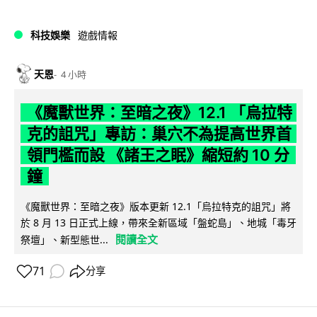
科技娛樂
遊戲情報
天恩
4 小時
《魔獸世界：至暗之夜》12.1 「烏拉特
克的詛咒」專訪：巢穴不為提高世界首
領門檻而設 《諸王之眠》縮短約 10 分
鐘
《魔獸世界：至暗之夜》版本更新 12.1「烏拉特克的詛咒」將
於 8 月 13 日正式上線，帶來全新區域「盤蛇島」、地城「毒牙
閱讀全文
祭壇」、新型態世...
71
分享