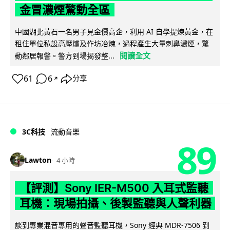
金冒濃煙驚動全區
中國湖北黃石一名男子見金價高企，利用 AI 自學提煉黃金，在
租住單位私設高壓爐及作坊冶煉，過程產生大量刺鼻濃煙，驚
閱讀全文
動鄰居報警。警方到場揭發整...
61
6
分享
↗
3C科技
流動音樂
89
Lawton
4 小時
【評測】Sony IER-M500 入耳式監聽
耳機：現場拍攝、後製監聽與人聲利器
談到專業混音專用的聲音監聽耳機，Sony 經典 MDR-7506 到