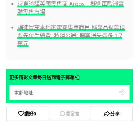
京東洽購英國零售商 Argos 擬進軍歐洲實
體零售市場
騙徒冒充本地家電零售商職員 稱產品退款但
要先付手續費 私隱公署: 個案損失最多 1.7
萬元
📮
更多精彩文章每日送到電子郵箱
讚好
0
看留言
分享