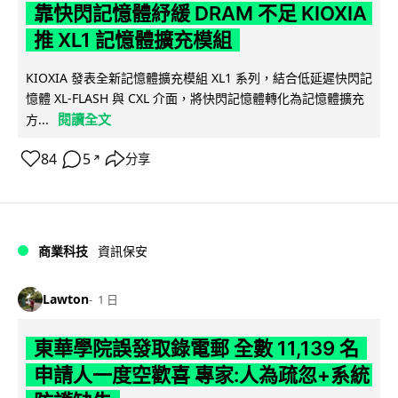
靠快閃記憶體紓緩 DRAM 不足 KIOXIA
推 XL1 記憶體擴充模組
KIOXIA 發表全新記憶體擴充模組 XL1 系列，結合低延遲快閃記
憶體 XL-FLASH 與 CXL 介面，將快閃記憶體轉化為記憶體擴充
閱讀全文
方...
84
5
分享
↗
商業科技
資訊保安
Lawton
1 日
東華學院誤發取錄電郵 全數 11,139 名
申請人一度空歡喜 專家:人為疏忽+系統