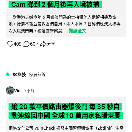
Cam 睇到 2 個月後再入境被捕
一對香港夫婦今年 5 月遊澳門乘的士拾獲他人遺留相機及電
池，拾遺不報並帶返香港自用。兩人本月 2 日經港珠澳大橋再
閱讀全文
次入境澳門時，被治安警察局...
405
60
分享
↗
3C科技
家居無線
Vin
9 小時
逾 20 款平價路由器爆後門 每 35 秒自
動連線回中國 全球 10 萬用家私隱堪憂
網絡安全公司 VulnCheck 揭發中國智博通電子（Zbtlink）生產