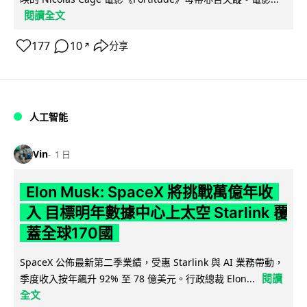
閱讀全文
177
10
分享
↗
人工智能
Vin
1 日
Elon Musk: SpaceX 將挑戰萬億年收
入 目標明年數據中心上太空 Starlink 覆
蓋全球170國
SpaceX 公佈最新第二季業績，受惠 Starlink 與 AI 業務帶動，
閱讀
季度收入按年飆升 92% 至 78 億美元。行政總裁 Elon...
全文