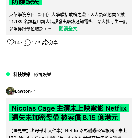
防護缺失
東華學院今日（5 日）大學聯招放榜之際，因人為疏忽向全數
11,139 名課程申請人錯誤發出取錄通知電郵，令大批考生一度
閱讀全文
以為獲得學位取錄，事...
147
17
分享
↗
科技娛樂
影視娛樂
Lawton
1 日
Nicolas Cage 主演未上映電影 Netflix
遺失未加密母帶 被索償 8.19 億港元
【唔見未加密母帶咁大件事】Netflix 洛杉磯辦公室被竊，未上
映的 Nicolas Cage 電影《Fortitude》母帶亦告失蹤。電影...