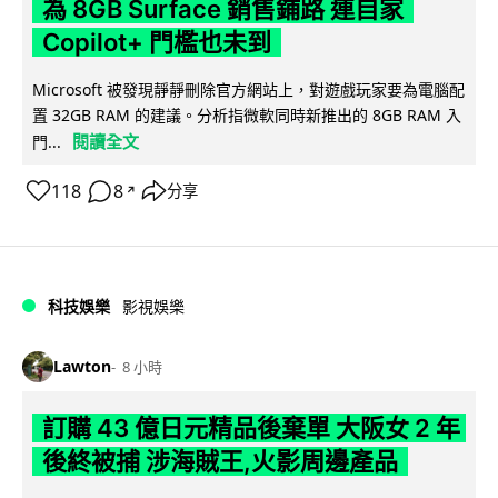
為 8GB Surface 銷售鋪路 連自家
Copilot+ 門檻也未到
Microsoft 被發現靜靜刪除官方網站上，對遊戲玩家要為電腦配
置 32GB RAM 的建議。分析指微軟同時新推出的 8GB RAM 入
閱讀全文
門...
118
8
分享
↗
科技娛樂
影視娛樂
Lawton
8 小時
訂購 43 億日元精品後棄單 大阪女 2 年
後終被捕 涉海賊王,火影周邊產品