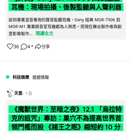
耳機：現場拍攝、後製監聽與人聲利器
談到專業混音專用的聲音監聽耳機，Sony 經典 MDR-7506 到
MDR-M1 專業錄音室耳機都為人熟悉。而現在舞台製作者與創
閱讀全文
意影像製作...
36
4
分享
↗
科技娛樂
遊戲情報
天恩
1 日
《魔獸世界：至暗之夜》12.1 「烏拉特
克的詛咒」專訪：巢穴不為提高世界首
領門檻而設 《諸王之眠》縮短約 10 分