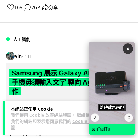
169
76
分享
↗
人工智能
×
Vin
1 日
Samsung 展示 Galaxy AI 新方向 未來
手機毋須輸入文字 轉向 Agent 全自動操
作
Samsung 電子 MX 部門顧客體驗辦公室主管兼副總裁 Jay Kim
本網站正使用 Cookie
閱讀全
表示，品牌正推動 Galaxy AI 邁向全自動化 Agent...
我們使用 Cookie 改善網站體驗。 繼續使用
🎵
⛶
文
我們的網站即表示您同意我們的
Cookie 政
策
。
📖 詳細評測
→
27
4
分享
↗