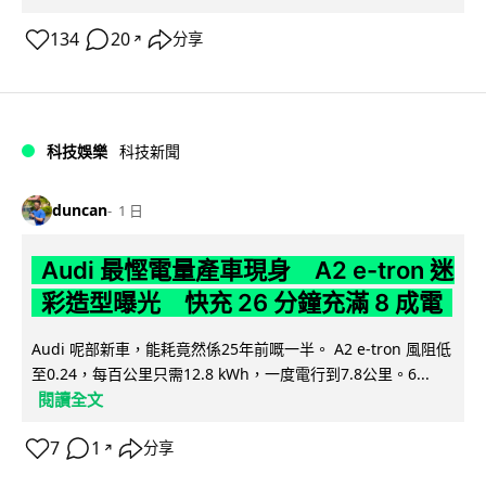
134
20
分享
↗
科技娛樂
科技新聞
duncan
1 日
Audi 最慳電量產車現身 A2 e-tron 迷
彩造型曝光 快充 26 分鐘充滿 8 成電
Audi 呢部新車，能耗竟然係25年前嘅一半。 A2 e-tron 風阻低
至0.24，每百公里只需12.8 kWh，一度電行到7.8公里。6...
閱讀全文
7
1
分享
↗