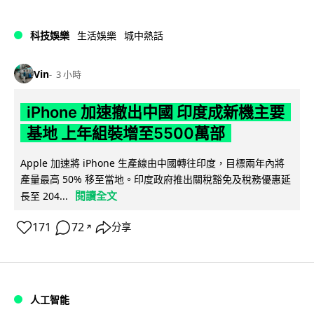
科技娛樂
生活娛樂
城中熱話
Vin
3 小時
iPhone 加速撤出中國 印度成新機主要
基地 上年組裝增至5500萬部
Apple 加速將 iPhone 生產線由中國轉往印度，目標兩年內將
產量最高 50% 移至當地。印度政府推出關稅豁免及稅務優惠延
閱讀全文
長至 204...
171
72
分享
↗
人工智能