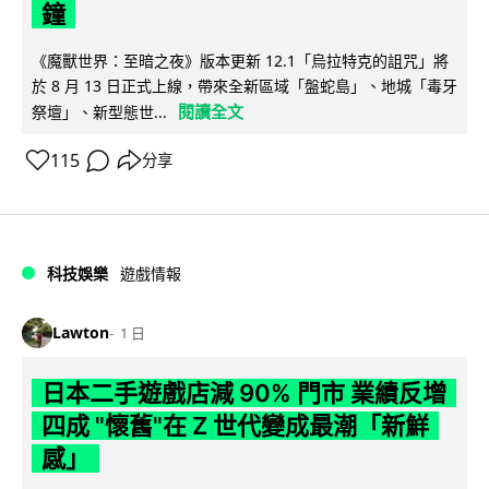
鐘
《魔獸世界：至暗之夜》版本更新 12.1「烏拉特克的詛咒」將
於 8 月 13 日正式上線，帶來全新區域「盤蛇島」、地城「毒牙
閱讀全文
祭壇」、新型態世...
115
分享
科技娛樂
遊戲情報
Lawton
1 日
日本二手遊戲店減 90% 門市 業績反增
四成 "懷舊"在 Z 世代變成最潮「新鮮
感」