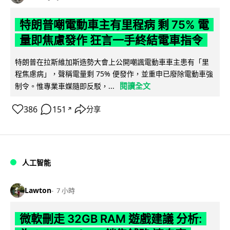
特朗普嘲電動車主有里程病 剩 75% 電
量即焦慮發作 狂言一手終結電車指令
特朗普在拉斯維加斯造勢大會上公開嘲諷電動車車主患有「里
程焦慮病」，聲稱電量剩 75% 便發作，並重申已廢除電動車強
閱讀全文
制令。惟專業車媒隨即反駁，...
386
151
分享
↗
人工智能
Lawton
7 小時
微軟刪走 32GB RAM 遊戲建議 分析: