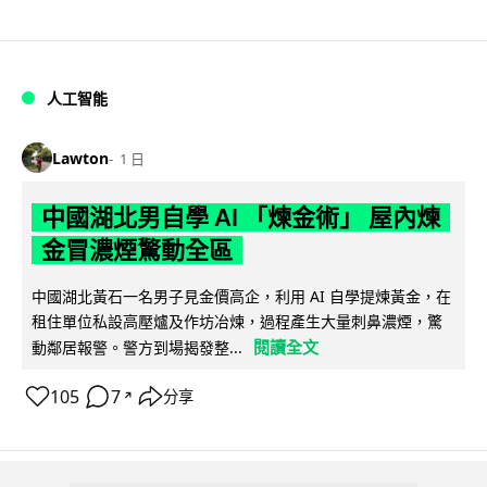
人工智能
Lawton
1 日
中國湖北男自學 AI 「煉金術」 屋內煉
金冒濃煙驚動全區
中國湖北黃石一名男子見金價高企，利用 AI 自學提煉黃金，在
租住單位私設高壓爐及作坊冶煉，過程產生大量刺鼻濃煙，驚
閱讀全文
動鄰居報警。警方到場揭發整...
105
7
分享
↗