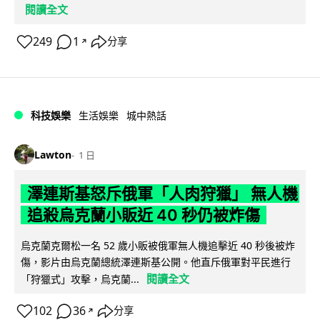
閱讀全文
249
1
分享
↗
科技娛樂
生活娛樂
城中熱話
Lawton
1 日
澤連斯基怒斥俄軍「人肉狩獵」 無人機
追殺烏克蘭小販近 40 秒仍被炸傷
烏克蘭克爾松一名 52 歲小販被俄軍無人機追擊近 40 秒後被炸
傷，影片由烏克蘭總統澤連斯基公開。他直斥俄軍對平民進行
閱讀全文
「狩獵式」攻擊，烏克蘭...
102
36
分享
↗