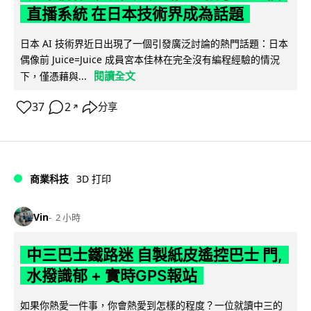
直播系統 在日本技術界成為話題
日本 AI 技術界近日出現了一個引發廣泛討論的熱門話題：日本
偶像前 Juice=Juice 成員宮本佳林在完全沒有編程經驗的情況
閱讀全文
下，僅憑藉與...
37
2
分享
↗
商業科技
3D 打印
Vin
2 小時
中三巴士鐵路迷 自製紙皮遙控巴士 門,
水撥識郁 + 實時GPS報站
如果你熱愛一件事，你會熱愛到怎樣的程度？一位就讀中三的