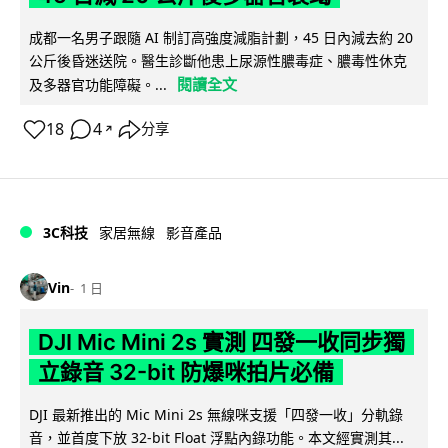
成都一名男子跟隨 AI 制訂高強度減脂計劃，45 日內減去約 20
公斤後昏迷送院。醫生診斷他患上尿源性膿毒症、膿毒性休克
閱讀全文
及多器官功能障礙。...
18
4
分享
↗
3C科技
家居無線
影音產品
Vin
1 日
DJI Mic Mini 2s 實測 四發一收同步獨
立錄音 32-bit 防爆咪拍片必備
DJI 最新推出的 Mic Mini 2s 無線咪支援「四發一收」分軌錄
音，並首度下放 32-bit Float 浮點內錄功能。本文經實測其...