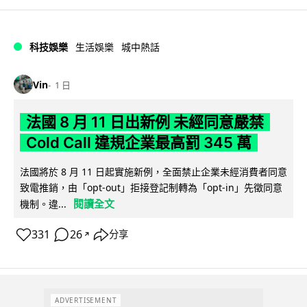
科技娛樂
生活娛樂
城中熱話
Vin
1 日
法國 8 月 11 日出新例 未經同意嚴禁
Cold Call 違規企業最高罰 345 萬
法國將於 8 月 11 日起實施新例，全面禁止企業未經消費者同意
致電推銷，由「opt-out」拒接登記制轉為「opt-in」先徵同意
閱讀全文
機制。違...
331
26
分享
↗
ADVERTISEMENT