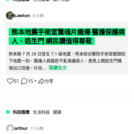
Lawton
8 小時
熊本地震手術室驚魂片瘋傳 醫護保護病
人、逃生門 網民讚值得尊敬
熊本縣 7 月 28 日發生 7.1 級地震，熊本綜合醫院手術室鏡頭拍
下地震一刻，醫護人員臨危不亂保護病人，更馬上開逃生門確
閱讀全文
保出口流通。片段...
51
15
分享
↗
科技娛樂
生活科技
健康
arthur
11 小時