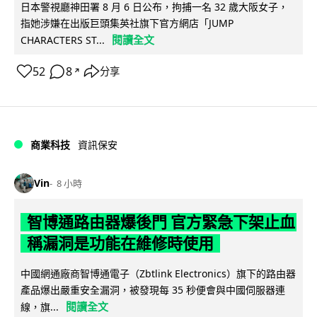
日本警視廳神田署 8 月 6 日公布，拘捕一名 32 歲大阪女子，
指她涉嫌在出版巨頭集英社旗下官方網店「JUMP
閱讀全文
CHARACTERS ST...
52
8
分享
↗
商業科技
資訊保安
Vin
8 小時
智博通路由器爆後門 官方緊急下架止血
稱漏洞是功能在維修時使用
中國網通廠商智博通電子（Zbtlink Electronics）旗下的路由器
產品爆出嚴重安全漏洞，被發現每 35 秒便會與中國伺服器連
閱讀全文
線，旗...