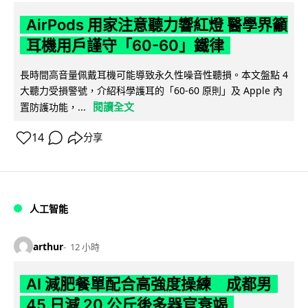
AirPods 用家注意聽力響紅燈 醫學界籲
耳機用戶謹守「60-60」鐵律
長時間高音量佩戴耳機可能導致永久性噪音性聽損。本文盤點 4
大聽力受損警號，介紹科學護耳的「60-60 原則」及 Apple 內
閱讀全文
置防護功能，...
14
分享
人工智能
arthur
12 小時
AI 減肥餐單配合高強度操練 成都男
45 日減 20 公斤後多器官衰竭