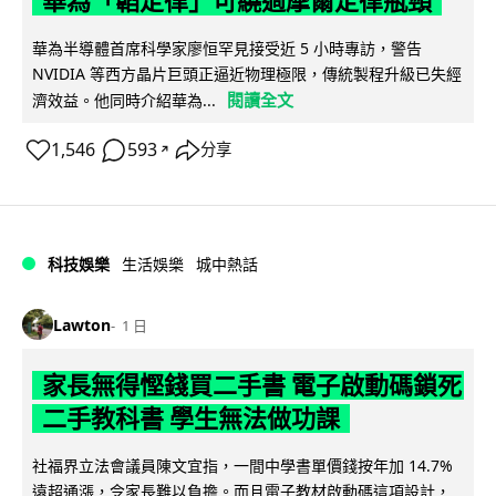
華為「韜定律」可繞過摩爾定律瓶頸
華為半導體首席科學家廖恒罕見接受近 5 小時專訪，警告
NVIDIA 等西方晶片巨頭正逼近物理極限，傳統製程升級已失經
閱讀全文
濟效益。他同時介紹華為...
1,546
593
分享
↗
科技娛樂
生活娛樂
城中熱話
Lawton
1 日
家長無得慳錢買二手書 電子啟動碼鎖死
二手教科書 學生無法做功課
社福界立法會議員陳文宜指，一間中學書單價錢按年加 14.7%
遠超通漲，令家長難以負擔。而且電子教材啟動碼這項設計，