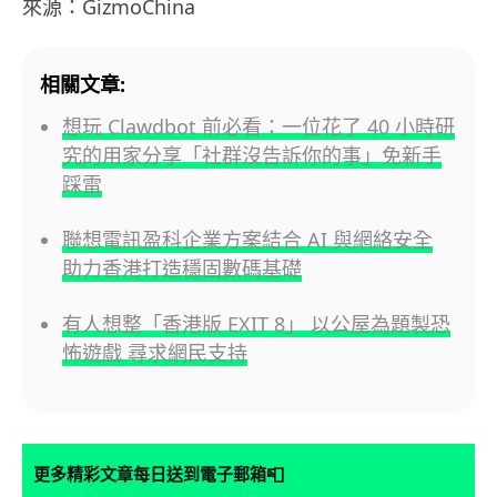
來源：GizmoChina
相關文章:
想玩 Clawdbot 前必看：一位花了 40 小時研
究的用家分享「社群沒告訴你的事」免新手
踩雷
聯想電訊盈科企業方案結合 AI 與網絡安全
助力香港打造穩固數碼基礎
有人想整「香港版 EXIT 8」 以公屋為題製恐
怖遊戲 尋求網民支持
📮
更多精彩文章每日送到電子郵箱