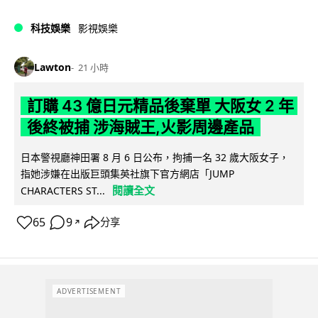
科技娛樂
影視娛樂
Lawton
21 小時
訂購 43 億日元精品後棄單 大阪女 2 年
後終被捕 涉海賊王,火影周邊產品
日本警視廳神田署 8 月 6 日公布，拘捕一名 32 歲大阪女子，
指她涉嫌在出版巨頭集英社旗下官方網店「JUMP
閱讀全文
CHARACTERS ST...
65
9
分享
↗
ADVERTISEMENT