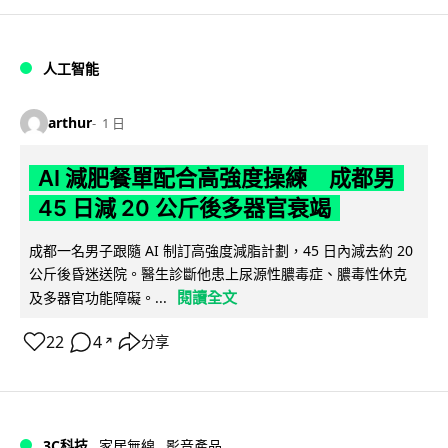
人工智能
arthur
1 日
AI 減肥餐單配合高強度操練 成都男
45 日減 20 公斤後多器官衰竭
成都一名男子跟隨 AI 制訂高強度減脂計劃，45 日內減去約 20
公斤後昏迷送院。醫生診斷他患上尿源性膿毒症、膿毒性休克
閱讀全文
及多器官功能障礙。...
22
4
分享
↗
3C科技
家居無線
影音產品