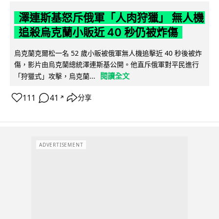
澤連斯基怒斥俄軍「人肉狩獵」 無人機
追殺烏克蘭小販近 40 秒仍被炸傷
烏克蘭克爾松一名 52 歲小販被俄軍無人機追擊近 40 秒後被炸
傷，影片由烏克蘭總統澤連斯基公開。他直斥俄軍對平民進行
閱讀全文
「狩獵式」攻擊，烏克蘭...
111
41
分享
↗
ADVERTISEMENT