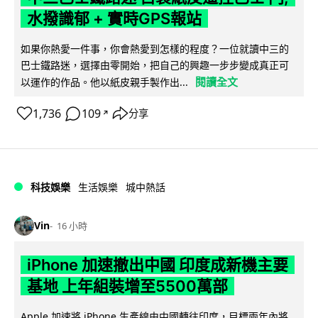
水撥識郁 + 實時GPS報站
如果你熱愛一件事，你會熱愛到怎樣的程度？一位就讀中三的
巴士鐵路迷，選擇由零開始，把自己的興趣一步步變成真正可
閱讀全文
以運作的作品。他以紙皮親手製作出...
1,736
109
分享
↗
科技娛樂
生活娛樂
城中熱話
Vin
16 小時
iPhone 加速撤出中國 印度成新機主要
基地 上年組裝增至5500萬部
Apple 加速將 iPhone 生產線由中國轉往印度，目標兩年內將