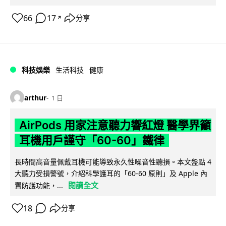
66
17
分享
↗
科技娛樂
生活科技
健康
arthur
1 日
AirPods 用家注意聽力響紅燈 醫學界籲
耳機用戶謹守「60-60」鐵律
長時間高音量佩戴耳機可能導致永久性噪音性聽損。本文盤點 4
大聽力受損警號，介紹科學護耳的「60-60 原則」及 Apple 內
閱讀全文
置防護功能，...
18
分享