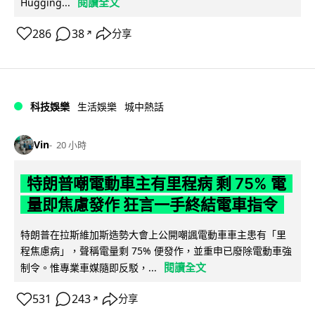
閱讀全文
Hugging...
286
38
分享
↗
科技娛樂
生活娛樂
城中熱話
Vin
20 小時
特朗普嘲電動車主有里程病 剩 75% 電
量即焦慮發作 狂言一手終結電車指令
特朗普在拉斯維加斯造勢大會上公開嘲諷電動車車主患有「里
程焦慮病」，聲稱電量剩 75% 便發作，並重申已廢除電動車強
閱讀全文
制令。惟專業車媒隨即反駁，...
531
243
分享
↗