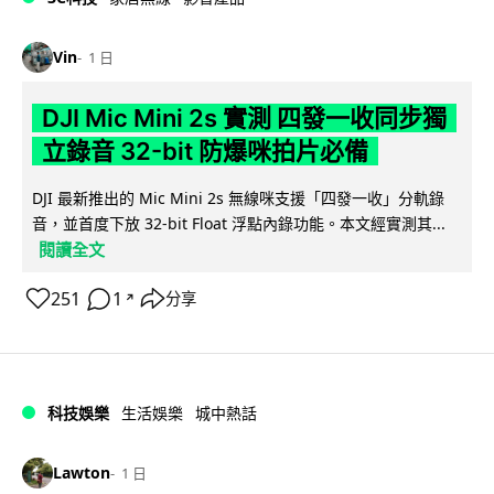
Vin
1 日
DJI Mic Mini 2s 實測 四發一收同步獨
立錄音 32-bit 防爆咪拍片必備
DJI 最新推出的 Mic Mini 2s 無線咪支援「四發一收」分軌錄
音，並首度下放 32-bit Float 浮點內錄功能。本文經實測其...
閱讀全文
251
1
分享
↗
科技娛樂
生活娛樂
城中熱話
Lawton
1 日