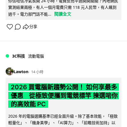
你信唔信冷氣長開 24 小時，電費反而平過開開關關？內地網民
實測結果兩極，有人一個月電費只需 118 元人民幣，有人飆到
閱讀全文
過千。電力部門話不能...
分享
3C科技
流動電腦
Lawton
14 小時
2026 買電腦新趨勢公開！ 如何享最多
優惠 從極致便攜到電競標竿 揀選啱你
的高效能 PC
2026 年的電腦選購基準已經全面升級。除了基本效能，「極致
輕量化」、「機身美學」、「AI算力」、「前瞻技術加持」以