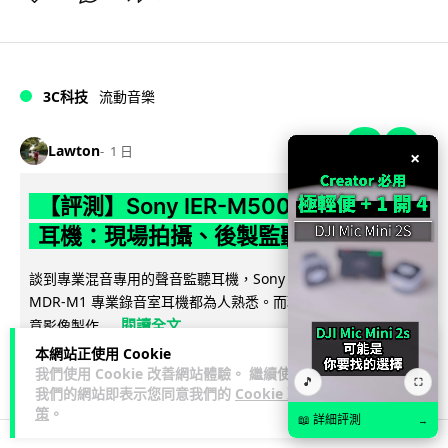
3C科技
流動音樂
89
Lawton
1 日
×
【評測】Sony IER-M500 入耳式監聽
耳機：現場拍攝、後製監聽與人聲利器
談到專業混音專用的聲音監聽耳機，Sony 經典 MDR-7506 到
MDR-M1 專業錄音室耳機都為人熟悉。而現在舞台製作者與創
閱讀全文
意影像製作...
本網站正使用 Cookie
38
4
分享
↗
我們使用 Cookie 改善網站體驗。 繼續使用
🎵
⛶
我們的網站即表示您同意我們的
Cookie 政
策
。
📖 詳細評測
→