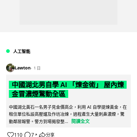
人工智能
Lawton
1 日
中國湖北男自學 AI 「煉金術」 屋內煉
金冒濃煙驚動全區
中國湖北黃石一名男子見金價高企，利用 AI 自學提煉黃金，在
租住單位私設高壓爐及作坊冶煉，過程產生大量刺鼻濃煙，驚
閱讀全文
動鄰居報警。警方到場揭發整...
110
7
分享
↗