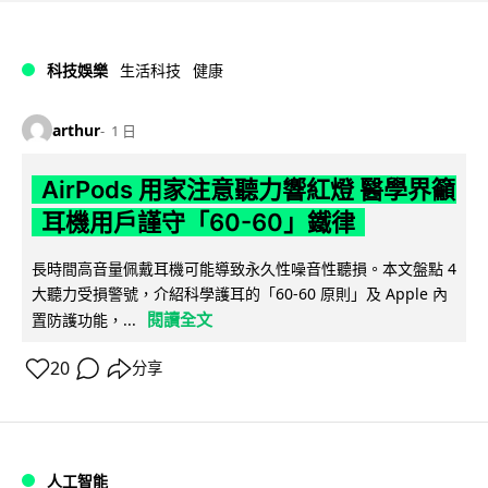
科技娛樂
生活科技
健康
arthur
1 日
AirPods 用家注意聽力響紅燈 醫學界籲
耳機用戶謹守「60-60」鐵律
長時間高音量佩戴耳機可能導致永久性噪音性聽損。本文盤點 4
大聽力受損警號，介紹科學護耳的「60-60 原則」及 Apple 內
閱讀全文
置防護功能，...
20
分享
人工智能