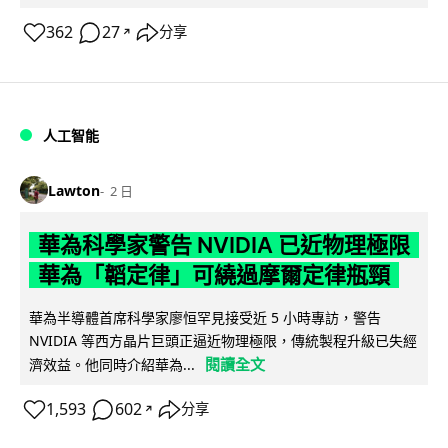
362
27
分享
↗
人工智能
Lawton
2 日
華為科學家警告 NVIDIA 已近物理極限
華為「韜定律」可繞過摩爾定律瓶頸
華為半導體首席科學家廖恒罕見接受近 5 小時專訪，警告
NVIDIA 等西方晶片巨頭正逼近物理極限，傳統製程升級已失經
閱讀全文
濟效益。他同時介紹華為...
1,593
602
分享
↗