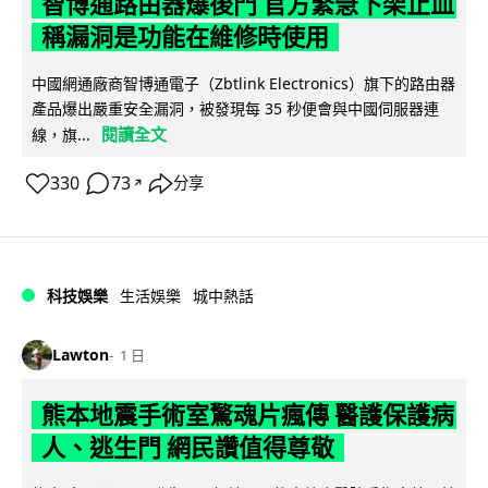
智博通路由器爆後門 官方緊急下架止血
稱漏洞是功能在維修時使用
中國網通廠商智博通電子（Zbtlink Electronics）旗下的路由器
產品爆出嚴重安全漏洞，被發現每 35 秒便會與中國伺服器連
閱讀全文
線，旗...
330
73
分享
↗
科技娛樂
生活娛樂
城中熱話
Lawton
1 日
熊本地震手術室驚魂片瘋傳 醫護保護病
人、逃生門 網民讚值得尊敬