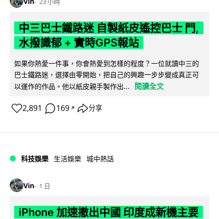
Vin
23 小時
中三巴士鐵路迷 自製紙皮遙控巴士 門,
水撥識郁 + 實時GPS報站
如果你熱愛一件事，你會熱愛到怎樣的程度？一位就讀中三的
巴士鐵路迷，選擇由零開始，把自己的興趣一步步變成真正可
閱讀全文
以運作的作品。他以紙皮親手製作出...
2,891
169
分享
↗
科技娛樂
生活娛樂
城中熱話
Vin
1 日
iPhone 加速撤出中國 印度成新機主要