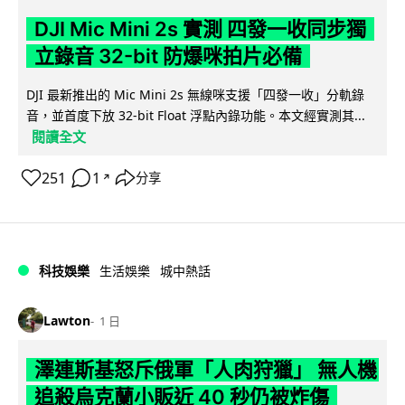
DJI Mic Mini 2s 實測 四發一收同步獨
立錄音 32-bit 防爆咪拍片必備
DJI 最新推出的 Mic Mini 2s 無線咪支援「四發一收」分軌錄
音，並首度下放 32-bit Float 浮點內錄功能。本文經實測其...
閱讀全文
251
1
分享
↗
科技娛樂
生活娛樂
城中熱話
Lawton
1 日
澤連斯基怒斥俄軍「人肉狩獵」 無人機
追殺烏克蘭小販近 40 秒仍被炸傷