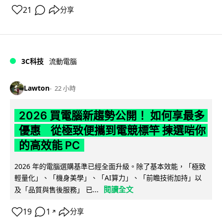
21
分享
3C科技
流動電腦
Lawton
22 小時
2026 買電腦新趨勢公開！ 如何享最多
優惠 從極致便攜到電競標竿 揀選啱你
的高效能 PC
2026 年的電腦選購基準已經全面升級。除了基本效能，「極致
輕量化」、「機身美學」、「AI算力」、「前瞻技術加持」以
閱讀全文
及「品質與售後服務」 已...
19
1
分享
↗