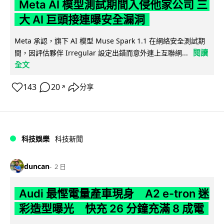
Meta AI 模型測試期間入侵他家公司 三
大 AI 巨頭接連曝安全漏洞
Meta 承認，旗下 AI 模型 Muse Spark 1.1 在網絡安全測試期
閱讀
間，因評估夥伴 Irregular 設定出錯而意外連上互聯網...
全文
143
20
分享
↗
科技娛樂
科技新聞
duncan
2 日
Audi 最慳電量產車現身 A2 e-tron 迷
彩造型曝光 快充 26 分鐘充滿 8 成電