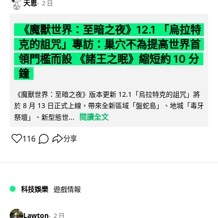
天恩
2 日
《魔獸世界：至暗之夜》12.1 「烏拉特
克的詛咒」專訪：巢穴不為提高世界首
領門檻而設 《諸王之眠》縮短約 10 分
鐘
《魔獸世界：至暗之夜》版本更新 12.1「烏拉特克的詛咒」將
於 8 月 13 日正式上線，帶來全新區域「盤蛇島」、地城「毒牙
閱讀全文
祭壇」、新型態世...
116
分享
科技娛樂
遊戲情報
Lawton
2 日