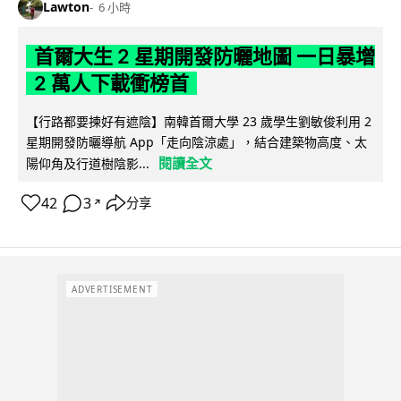
Lawton
6 小時
首爾大生 2 星期開發防曬地圖 一日暴增
2 萬人下載衝榜首
【行路都要揀好有遮陰】南韓首爾大學 23 歲學生劉敏俊利用 2
星期開發防曬導航 App「走向陰涼處」，結合建築物高度、太
閱讀全文
陽仰角及行道樹陰影...
42
3
分享
↗
ADVERTISEMENT