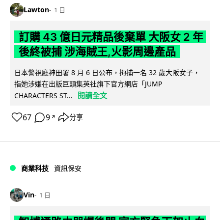
Lawton
1 日
訂購 43 億日元精品後棄單 大阪女 2 年
後終被捕 涉海賊王,火影周邊產品
日本警視廳神田署 8 月 6 日公布，拘捕一名 32 歲大阪女子，
指她涉嫌在出版巨頭集英社旗下官方網店「JUMP
閱讀全文
CHARACTERS ST...
67
9
分享
↗
商業科技
資訊保安
Vin
1 日