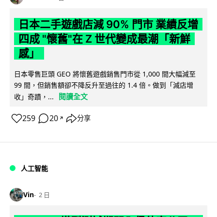
日本二手遊戲店減 90% 門市 業績反增
四成 "懷舊"在 Z 世代變成最潮「新鮮
感」
日本零售巨頭 GEO 將懷舊遊戲銷售門市從 1,000 間大幅減至
99 間，但銷售額卻不降反升至過往的 1.4 倍。做到「減店增
閱讀全文
收」奇蹟，...
259
20
分享
↗
人工智能
Vin
2 日