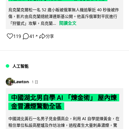
烏克蘭克爾松一名 52 歲小販被俄軍無人機追擊近 40 秒後被炸
傷，影片由烏克蘭總統澤連斯基公開。他直斥俄軍對平民進行
閱讀全文
「狩獵式」攻擊，烏克蘭...
119
41
分享
↗
人工智能
Lawton
1 日
中國湖北男自學 AI 「煉金術」 屋內煉
金冒濃煙驚動全區
中國湖北黃石一名男子見金價高企，利用 AI 自學提煉黃金，在
租住單位私設高壓爐及作坊冶煉，過程產生大量刺鼻濃煙，驚