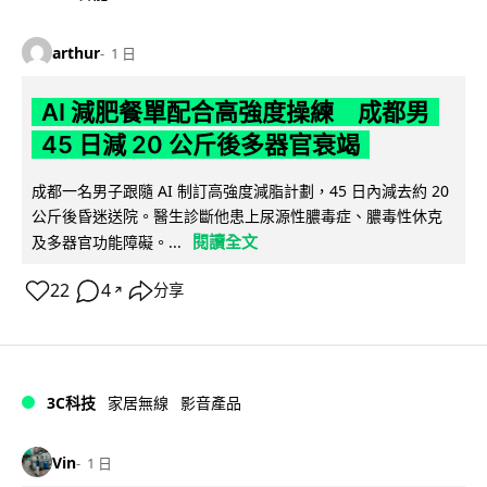
arthur
1 日
AI 減肥餐單配合高強度操練 成都男
45 日減 20 公斤後多器官衰竭
成都一名男子跟隨 AI 制訂高強度減脂計劃，45 日內減去約 20
公斤後昏迷送院。醫生診斷他患上尿源性膿毒症、膿毒性休克
閱讀全文
及多器官功能障礙。...
22
4
分享
↗
3C科技
家居無線
影音產品
Vin
1 日