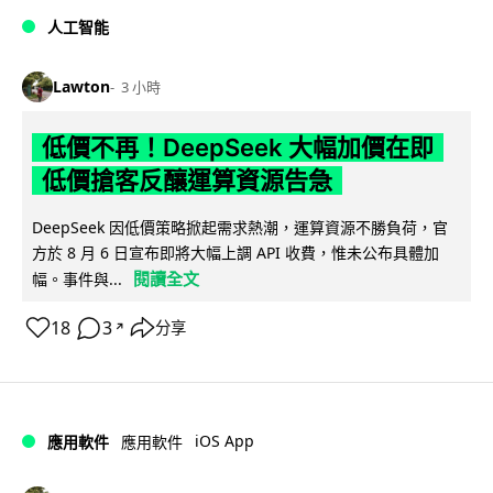
人工智能
Lawton
3 小時
低價不再！DeepSeek 大幅加價在即
低價搶客反釀運算資源告急
DeepSeek 因低價策略掀起需求熱潮，運算資源不勝負荷，官
方於 8 月 6 日宣布即將大幅上調 API 收費，惟未公布具體加
閱讀全文
幅。事件與...
18
3
分享
↗
iOS App
應用軟件
應用軟件