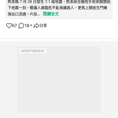
熊本縣 7 月 28 日發生 7.1 級地震，熊本綜合醫院手術室鏡頭拍
下地震一刻，醫護人員臨危不亂保護病人，更馬上開逃生門確
閱讀全文
保出口流通。片段...
67
18
分享
↗
ADVERTISEMENT