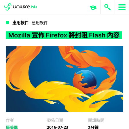
WWDC 2026
GenAI 與雲端科技專區
ERP 與商業 AI
Mozilla 宣佈 Firefox 將封阻 Flash 內容
應用軟件
應用軟件
Mozilla 宣佈 Firefox 將封阻 Flash 內容
作者
發佈日期
閱讀時間
2016-07-23
唐美鳳
2分鐘