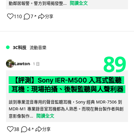
閱讀全文
動鄰居報警。警方到場揭發整...
110
7
分享
↗
3C科技
流動音樂
89
Lawton
1 日
【評測】Sony IER-M500 入耳式監聽
耳機：現場拍攝、後製監聽與人聲利器
談到專業混音專用的聲音監聽耳機，Sony 經典 MDR-7506 到
MDR-M1 專業錄音室耳機都為人熟悉。而現在舞台製作者與創
閱讀全文
意影像製作...
38
4
分享
↗