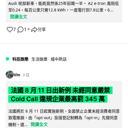
Audi 呢部新車，能耗竟然係25年前嘅一半。 A2 e-tron 風阻低
至0.24，每百公里只需12.8 kWh，一度電行到7.8公里。6...
閱讀全文
7
1
分享
↗
科技娛樂
生活娛樂
城中熱話
Vin
2 日
法國 8 月 11 日出新例 未經同意嚴禁
Cold Call 違規企業最高罰 345 萬
法國將於 8 月 11 日起實施新例，全面禁止企業未經消費者同意
致電推銷，由「opt-out」拒接登記制轉為「opt-in」先徵同意
閱讀全文
機制。違...