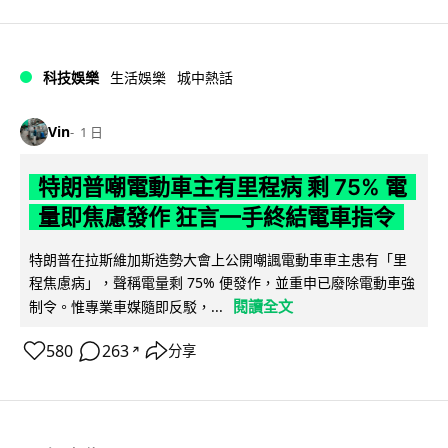
科技娛樂
生活娛樂
城中熱話
Vin
1 日
特朗普嘲電動車主有里程病 剩 75% 電
量即焦慮發作 狂言一手終結電車指令
特朗普在拉斯維加斯造勢大會上公開嘲諷電動車車主患有「里
程焦慮病」，聲稱電量剩 75% 便發作，並重申已廢除電動車強
閱讀全文
制令。惟專業車媒隨即反駁，...
580
263
分享
↗