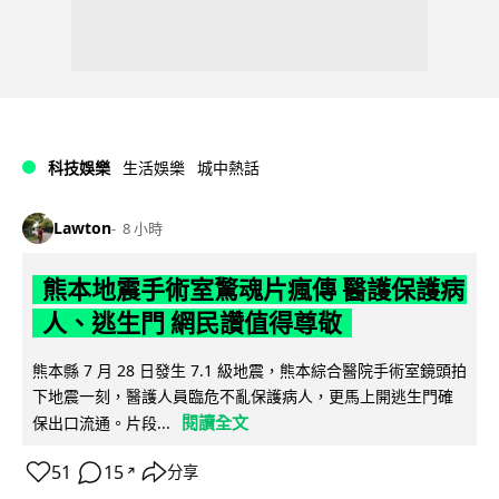
科技娛樂
生活娛樂
城中熱話
Lawton
8 小時
熊本地震手術室驚魂片瘋傳 醫護保護病
人、逃生門 網民讚值得尊敬
熊本縣 7 月 28 日發生 7.1 級地震，熊本綜合醫院手術室鏡頭拍
下地震一刻，醫護人員臨危不亂保護病人，更馬上開逃生門確
閱讀全文
保出口流通。片段...
51
15
分享
↗