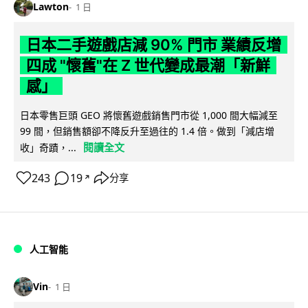
Lawton
1 日
日本二手遊戲店減 90% 門市 業績反增
四成 "懷舊"在 Z 世代變成最潮「新鮮
感」
日本零售巨頭 GEO 將懷舊遊戲銷售門市從 1,000 間大幅減至
99 間，但銷售額卻不降反升至過往的 1.4 倍。做到「減店增
閱讀全文
收」奇蹟，...
243
19
分享
↗
人工智能
Vin
1 日