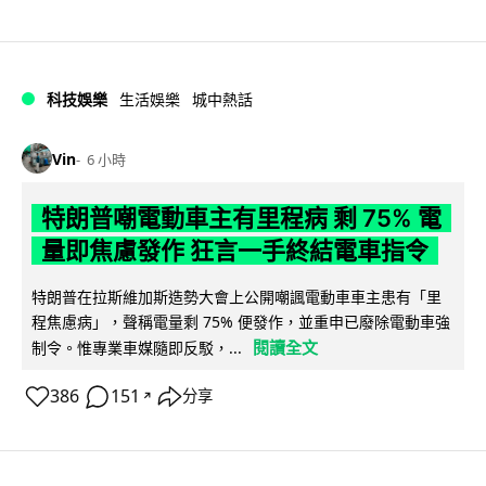
科技娛樂
生活娛樂
城中熱話
Vin
6 小時
特朗普嘲電動車主有里程病 剩 75% 電
量即焦慮發作 狂言一手終結電車指令
特朗普在拉斯維加斯造勢大會上公開嘲諷電動車車主患有「里
程焦慮病」，聲稱電量剩 75% 便發作，並重申已廢除電動車強
閱讀全文
制令。惟專業車媒隨即反駁，...
386
151
分享
↗