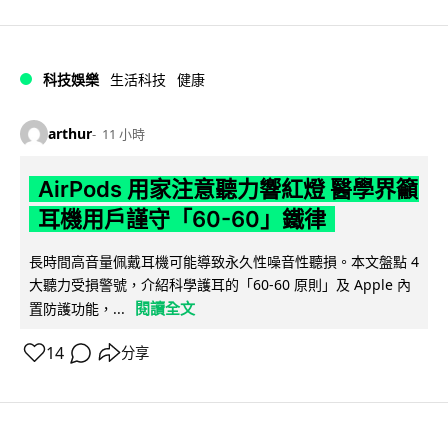
科技娛樂
生活科技
健康
arthur
11 小時
AirPods 用家注意聽力響紅燈 醫學界籲
耳機用戶謹守「60-60」鐵律
長時間高音量佩戴耳機可能導致永久性噪音性聽損。本文盤點 4
大聽力受損警號，介紹科學護耳的「60-60 原則」及 Apple 內
閱讀全文
置防護功能，...
14
分享