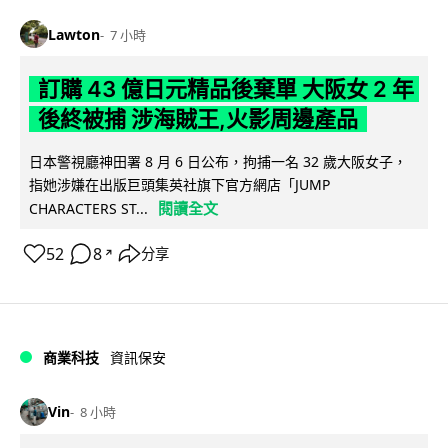
Lawton
7 小時
訂購 43 億日元精品後棄單 大阪女 2 年
後終被捕 涉海賊王,火影周邊產品
日本警視廳神田署 8 月 6 日公布，拘捕一名 32 歲大阪女子，
指她涉嫌在出版巨頭集英社旗下官方網店「JUMP
閱讀全文
CHARACTERS ST...
52
8
分享
↗
商業科技
資訊保安
Vin
8 小時