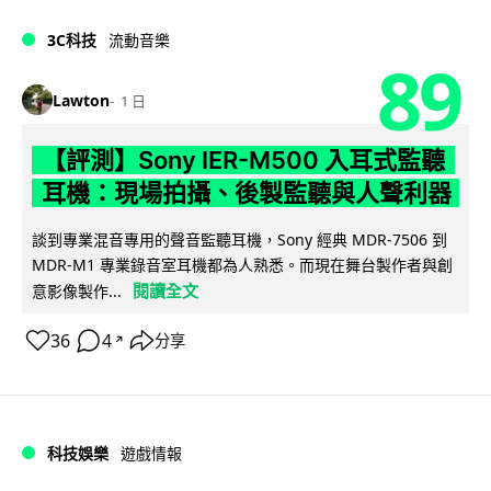
3C科技
流動音樂
89
Lawton
1 日
【評測】Sony IER-M500 入耳式監聽
耳機：現場拍攝、後製監聽與人聲利器
談到專業混音專用的聲音監聽耳機，Sony 經典 MDR-7506 到
MDR-M1 專業錄音室耳機都為人熟悉。而現在舞台製作者與創
閱讀全文
意影像製作...
36
4
分享
↗
科技娛樂
遊戲情報