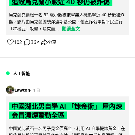
追殺烏克蘭小販近 40 秒仍被炸傷
烏克蘭克爾松一名 52 歲小販被俄軍無人機追擊近 40 秒後被炸
傷，影片由烏克蘭總統澤連斯基公開。他直斥俄軍對平民進行
閱讀全文
「狩獵式」攻擊，烏克蘭...
102
36
分享
↗
人工智能
Lawton
1 日
中國湖北男自學 AI 「煉金術」 屋內煉
金冒濃煙驚動全區
中國湖北黃石一名男子見金價高企，利用 AI 自學提煉黃金，在