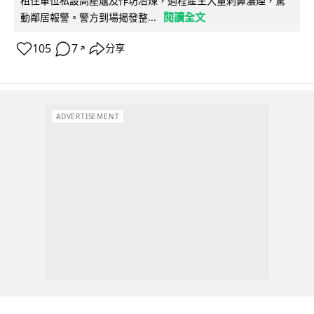
租住單位私設高壓爐及作坊冶煉，過程產生大量刺鼻濃煙，驚
閱讀全文
動鄰居報警。警方到場揭發整...
105
7
分享
↗
ADVERTISEMENT