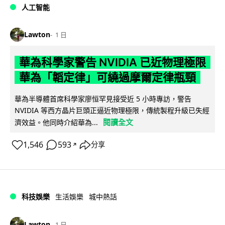
人工智能
Lawton
1 日
華為科學家警告 NVIDIA 已近物理極限
華為「韜定律」可繞過摩爾定律瓶頸
華為半導體首席科學家廖恒罕見接受近 5 小時專訪，警告
NVIDIA 等西方晶片巨頭正逼近物理極限，傳統製程升級已失經
閱讀全文
濟效益。他同時介紹華為...
1,546
593
分享
↗
科技娛樂
生活娛樂
城中熱話
Lawton
1 日