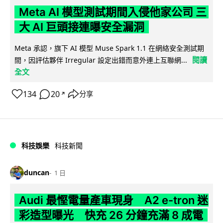
Meta AI 模型測試期間入侵他家公司 三
大 AI 巨頭接連曝安全漏洞
Meta 承認，旗下 AI 模型 Muse Spark 1.1 在網絡安全測試期
閱讀
間，因評估夥伴 Irregular 設定出錯而意外連上互聯網...
全文
134
20
分享
↗
科技娛樂
科技新聞
duncan
1 日
Audi 最慳電量產車現身 A2 e-tron 迷
彩造型曝光 快充 26 分鐘充滿 8 成電