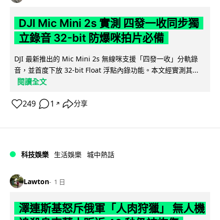
DJI Mic Mini 2s 實測 四發一收同步獨
立錄音 32-bit 防爆咪拍片必備
DJI 最新推出的 Mic Mini 2s 無線咪支援「四發一收」分軌錄
音，並首度下放 32-bit Float 浮點內錄功能。本文經實測其...
閱讀全文
249
1
分享
↗
科技娛樂
生活娛樂
城中熱話
Lawton
1 日
澤連斯基怒斥俄軍「人肉狩獵」 無人機