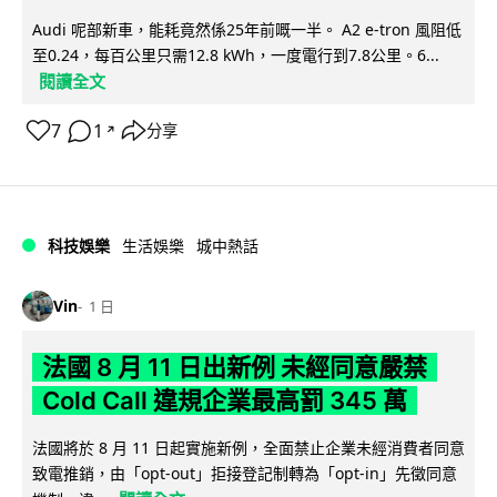
Audi 呢部新車，能耗竟然係25年前嘅一半。 A2 e-tron 風阻低
至0.24，每百公里只需12.8 kWh，一度電行到7.8公里。6...
閱讀全文
7
1
分享
↗
科技娛樂
生活娛樂
城中熱話
Vin
1 日
法國 8 月 11 日出新例 未經同意嚴禁
Cold Call 違規企業最高罰 345 萬
法國將於 8 月 11 日起實施新例，全面禁止企業未經消費者同意
致電推銷，由「opt-out」拒接登記制轉為「opt-in」先徵同意