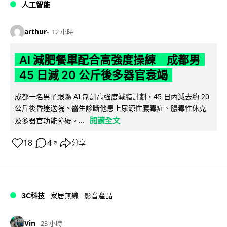
人工智能
arthur
12 小時
AI 減肥餐單配合高強度操練 成都男
45 日減 20 公斤後多器官衰竭
成都一名男子跟隨 AI 制訂高強度減脂計劃，45 日內減去約 20
公斤後昏迷送院。醫生診斷他患上尿源性膿毒症、膿毒性休克
閱讀全文
及多器官功能障礙。...
18
4
分享
↗
3C科技
家居無線
影音產品
Vin
23 小時