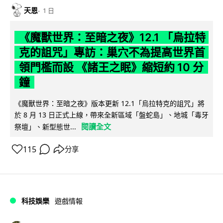
天恩
1 日
《魔獸世界：至暗之夜》12.1 「烏拉特
克的詛咒」專訪：巢穴不為提高世界首
領門檻而設 《諸王之眠》縮短約 10 分
鐘
《魔獸世界：至暗之夜》版本更新 12.1「烏拉特克的詛咒」將
於 8 月 13 日正式上線，帶來全新區域「盤蛇島」、地城「毒牙
閱讀全文
祭壇」、新型態世...
115
分享
科技娛樂
遊戲情報