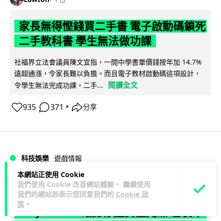
家長無得慳錢買二手書 電子啟動碼鎖死
二手教科書 學生無法做功課
社福界立法會議員陳文宜指，一間中學書單價錢按年加 14.7%
遠超通漲，令家長難以負擔。而且電子教材啟動碼這項設計，
閱讀全文
令學生無法完成功課，二手...
935
371
分享
↗
科技娛樂
遊戲情報
本網站正使用 Cookie
我們使用 Cookie 改善網站體驗。 繼續使用
Lawton
1 日
我們的網站即表示您同意我們的
Cookie 政
策
。
PlayStation 確認停產實體光碟 包裝印