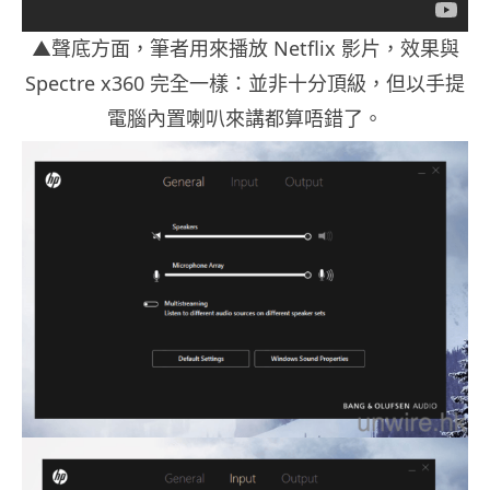
▲聲底方面，筆者用來播放 Netflix 影片，效果與
Spectre x360 完全一樣：並非十分頂級，但以手提
電腦內置喇叭來講都算唔錯了。