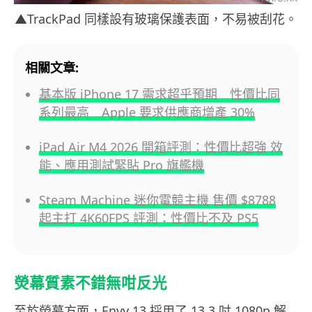
▲TrackPad 同樣設有玻璃保護表面，不易被刮花。
相關文章:
基本版 iPhone 17 需求超乎預期 性價比同
系列最高 Apple 要求供應商增產 30%
iPad Air M4 2026 開箱評測：性價比超強 效
能、應用測試緊貼 Pro 旗艦機
Steam Machine 迷你電競主機 售價 $8788
起主打 4K60FPS 評測：性價比不及 PS5
熒幕質素不錯無咁反光
至於熒幕方面，Envy 13 採用了 13.3 吋 1080p 解