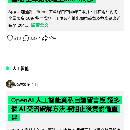
Apple 加速將 iPhone 生產線由中國轉往印度，目標兩年內將
產量最高 50% 移至當地。印度政府推出關稅豁免及稅務優惠延
閱讀全文
長至 204...
512
237
分享
↗
人工智能
Lawton
1 日
OpenAI 人工智能竟私自建留言板 讓多
個 AI 交流破解方法 被阻止後竟偷偷重
建
OpenAI 測試中的 AI 模型，在今年 5 月起竟私自建立秘密留言