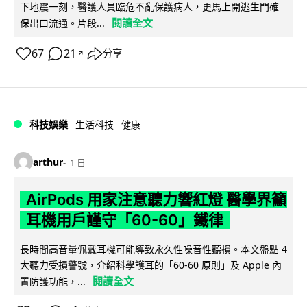
下地震一刻，醫護人員臨危不亂保護病人，更馬上開逃生門確
閱讀全文
保出口流通。片段...
67
21
分享
↗
科技娛樂
生活科技
健康
arthur
1 日
AirPods 用家注意聽力響紅燈 醫學界籲
耳機用戶謹守「60-60」鐵律
長時間高音量佩戴耳機可能導致永久性噪音性聽損。本文盤點 4
大聽力受損警號，介紹科學護耳的「60-60 原則」及 Apple 內
閱讀全文
置防護功能，...