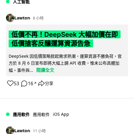
人工智能
Lawton
8 小時
低價不再！DeepSeek 大幅加價在即
低價搶客反釀運算資源告急
DeepSeek 因低價策略掀起需求熱潮，運算資源不勝負荷，官
方於 8 月 6 日宣布即將大幅上調 API 收費，惟未公布具體加
閱讀全文
幅。事件與...
53
16
分享
↗
iOS App
應用軟件
應用軟件
Lawton
11 小時