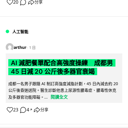
20
分享
人工智能
arthur
1 日
AI 減肥餐單配合高強度操練 成都男
45 日減 20 公斤後多器官衰竭
成都一名男子跟隨 AI 制訂高強度減脂計劃，45 日內減去約 20
公斤後昏迷送院。醫生診斷他患上尿源性膿毒症、膿毒性休克
閱讀全文
及多器官功能障礙。...
23
4
分享
↗