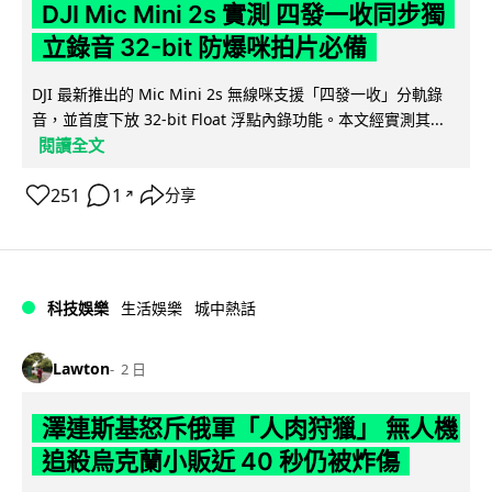
DJI Mic Mini 2s 實測 四發一收同步獨
立錄音 32-bit 防爆咪拍片必備
DJI 最新推出的 Mic Mini 2s 無線咪支援「四發一收」分軌錄
音，並首度下放 32-bit Float 浮點內錄功能。本文經實測其...
閱讀全文
251
1
分享
↗
科技娛樂
生活娛樂
城中熱話
Lawton
2 日
澤連斯基怒斥俄軍「人肉狩獵」 無人機
追殺烏克蘭小販近 40 秒仍被炸傷