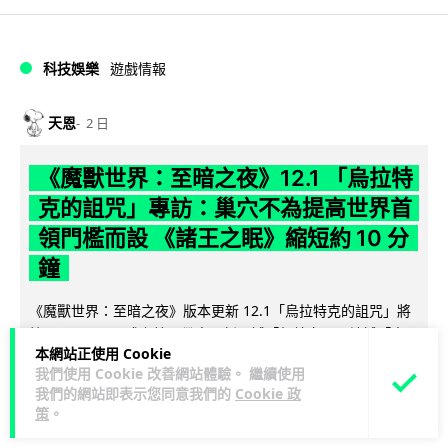
科技娛樂
遊戲情報
天恩
2 日
《魔獸世界：至暗之夜》12.1 「烏拉特
克的詛咒」專訪：巢穴不為提高世界首
領門檻而設 《諸王之眠》縮短約 10 分
鐘
《魔獸世界：至暗之夜》版本更新 12.1「烏拉特克的詛咒」將
於 8 月 13 日正式上線，帶來全新區域「盤蛇島」、地城「毒牙
本網站正使用 Cookie
閱讀全文
祭壇」、新型態世...
我們使用 Cookie 改善網站體驗。 繼續使用
我們的網站即表示您同意我們的
Cookie 政
116
分享
策
。