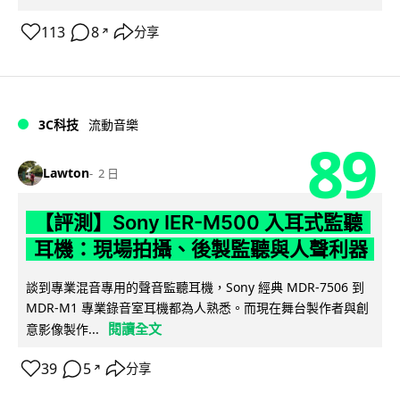
113
8
分享
↗
3C科技
流動音樂
89
Lawton
2 日
【評測】Sony IER-M500 入耳式監聽
耳機：現場拍攝、後製監聽與人聲利器
談到專業混音專用的聲音監聽耳機，Sony 經典 MDR-7506 到
MDR-M1 專業錄音室耳機都為人熟悉。而現在舞台製作者與創
閱讀全文
意影像製作...
39
5
分享
↗