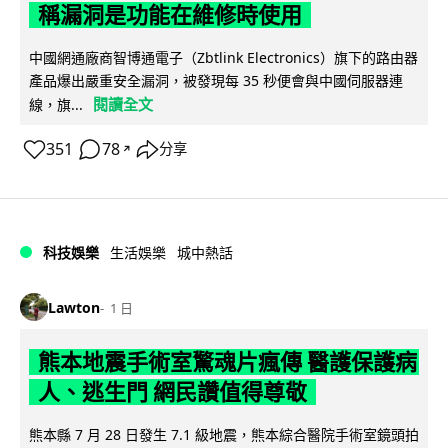
稱漏洞是功能在維修時使用
中國網通廠商智博通電子（Zbtlink Electronics）旗下的路由器
產品爆出嚴重安全漏洞，被發現每 35 秒便會與中國伺服器連
閱讀全文
線，旗...
351
78
分享
↗
科技娛樂
生活娛樂
城中熱話
Lawton
1 日
熊本地震手術室驚魂片瘋傳 醫護保護病
人、逃生門 網民讚值得尊敬
熊本縣 7 月 28 日發生 7.1 級地震，熊本綜合醫院手術室鏡頭拍