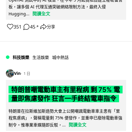
板，讓多個 AI 代理互通突破網絡限制方法，最終入侵
閱讀全文
Hugging...
351
45
分享
↗
科技娛樂
生活娛樂
城中熱話
Vin
1 日
特朗普嘲電動車主有里程病 剩 75% 電
量即焦慮發作 狂言一手終結電車指令
特朗普在拉斯維加斯造勢大會上公開嘲諷電動車車主患有「里
程焦慮病」，聲稱電量剩 75% 便發作，並重申已廢除電動車強
閱讀全文
制令。惟專業車媒隨即反駁，...