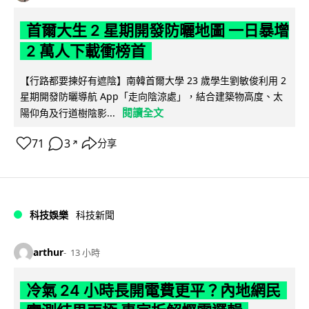
首爾大生 2 星期開發防曬地圖 一日暴增
2 萬人下載衝榜首
【行路都要揀好有遮陰】南韓首爾大學 23 歲學生劉敏俊利用 2
星期開發防曬導航 App「走向陰涼處」，結合建築物高度、太
閱讀全文
陽仰角及行道樹陰影...
71
3
分享
↗
科技娛樂
科技新聞
arthur
13 小時
冷氣 24 小時長開電費更平？內地網民