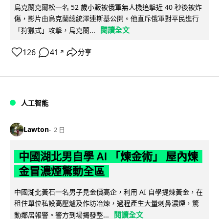
烏克蘭克爾松一名 52 歲小販被俄軍無人機追擊近 40 秒後被炸
傷，影片由烏克蘭總統澤連斯基公開。他直斥俄軍對平民進行
閱讀全文
「狩獵式」攻擊，烏克蘭...
126
41
分享
↗
人工智能
Lawton
2 日
中國湖北男自學 AI 「煉金術」 屋內煉
金冒濃煙驚動全區
中國湖北黃石一名男子見金價高企，利用 AI 自學提煉黃金，在
租住單位私設高壓爐及作坊冶煉，過程產生大量刺鼻濃煙，驚
閱讀全文
動鄰居報警。警方到場揭發整...