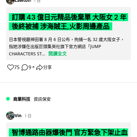
Lawton
1 日
訂購 43 億日元精品後棄單 大阪女 2 年
後終被捕 涉海賊王,火影周邊產品
日本警視廳神田署 8 月 6 日公布，拘捕一名 32 歲大阪女子，
指她涉嫌在出版巨頭集英社旗下官方網店「JUMP
閱讀全文
CHARACTERS ST...
75
9
分享
↗
商業科技
資訊保安
Vin
1 日
智博通路由器爆後門 官方緊急下架止血