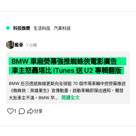
科技娛樂
生活科技
汽車科技
藍骨
1 小時
BMW 車廂熒幕強推蜘蛛俠電影廣告
車主怒轟堪比 iTunes 送 U2 專輯翻版
BMW 近日透過無線更新向全球逾 70 個市場車輛中控熒幕推送
《蜘蛛俠：英雄重生》宣傳動畫，啟動車輛即彈出通知，觸發
閱讀全文
大批車主不滿。BMW 早...
1
分享