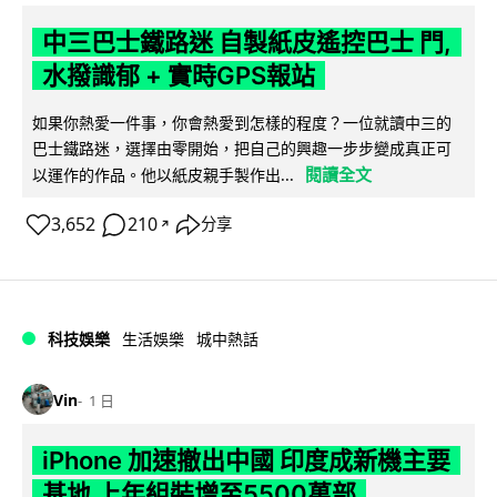
中三巴士鐵路迷 自製紙皮遙控巴士 門,
水撥識郁 + 實時GPS報站
如果你熱愛一件事，你會熱愛到怎樣的程度？一位就讀中三的
巴士鐵路迷，選擇由零開始，把自己的興趣一步步變成真正可
閱讀全文
以運作的作品。他以紙皮親手製作出...
3,652
210
分享
↗
科技娛樂
生活娛樂
城中熱話
Vin
1 日
iPhone 加速撤出中國 印度成新機主要
基地 上年組裝增至5500萬部