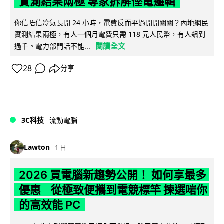
實測結果兩極 專家拆解慳電邏輯
你信唔信冷氣長開 24 小時，電費反而平過開開關關？內地網民
實測結果兩極，有人一個月電費只需 118 元人民幣，有人飆到
閱讀全文
過千。電力部門話不能...
28
分享
3C科技
流動電腦
Lawton
1 日
2026 買電腦新趨勢公開！ 如何享最多
優惠 從極致便攜到電競標竿 揀選啱你
的高效能 PC