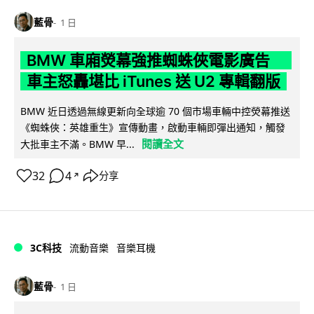
藍骨
1 日
BMW 車廂熒幕強推蜘蛛俠電影廣告
車主怒轟堪比 iTunes 送 U2 專輯翻版
BMW 近日透過無線更新向全球逾 70 個市場車輛中控熒幕推送
《蜘蛛俠：英雄重生》宣傳動畫，啟動車輛即彈出通知，觸發
閱讀全文
大批車主不滿。BMW 早...
32
4
分享
↗
3C科技
流動音樂
音樂耳機
藍骨
1 日