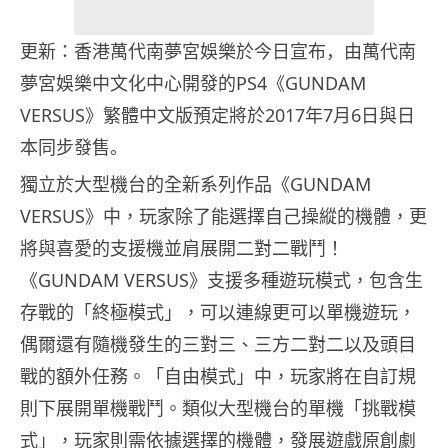
更新：
香港
萬代南夢宮娛樂於今日宣布，
由萬代南
夢宮娛樂中文化中心開發的
PS4
《
GUNDAM
VERSUS
》繁體中文版預定將於
2017
年
7
月
6
日與日
本同步
發售。
獨立於大型機台的全新系列作品《GUNDAM
VERSUS》中，玩家除了能選擇自己操縱的機體，更
將與喜愛的支援機並肩展開二對二戰鬥！
《GUNDAM VERSUS》支援多種遊玩模式，包含生
存戰的「終極模式」，可以連線更可以單機遊玩，
偶爾還有隨機發生的三對三、三方二對二以及頭目
戰的額外任務。「自由模式」中，玩家將在自訂規
則下展開單機戰鬥。類似大型機台的單機「挑戰模
式」，玩家則需依據選擇的機體，發展遊戲原創劇