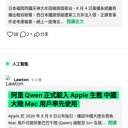
日本福岡西鐵天神大牟田線兩個車站，8 月 4 日廣播系統離奇
播出粗俗歌聲，西日本鐵道懷疑遭第三方非法入侵，正調查事
閱讀全文
件並考慮報案。網上一度傳言...
38
2
分享
↗
人工智能
Lawton
9 小時
阿里 Qwen 正式駁入 Apple 生態 中國
大陸 Mac 用戶率先使用
Apple 於 2026 年 8 月 8 日公布指引，確認中國大陸合資格
閱讀
Mac 用戶可將阿里巴巴千問 (Qwen) 接駁至 Siri 及寫...