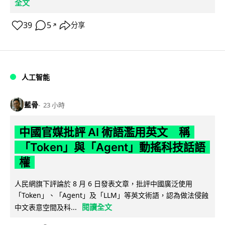
全文
39
5
分享
↗
人工智能
藍骨
23 小時
中國官媒批評 AI 術語濫用英文 稱
「Token」與「Agent」動搖科技話語
權
人民網旗下評論於 8 月 6 日發表文章，批評中國廣泛使用
「Token」、「Agent」及「LLM」等英文術語，認為做法侵蝕
閱讀全文
中文表意空間及科...