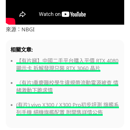
來源：NBGI
相關文章:
【有片睇】中國二手平台購入平價 RTX 4080
顯示卡 拆解發現只裝 RTX 3060 晶片
（有片)重慶職校學生違規帶流動電源被查 情
緒激動下跪求情
(有片) vivo X300 / X300 Pro初步評測 旗艦系
列手機 細機旗艦配置 附開售詳情公佈