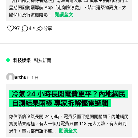
【行路都要揀好有遮陰】南韓首爾大學 23 歲學生劉敏俊利用 2
星期開發防曬導航 App「走向陰涼處」，結合建築物高度、太
閱讀全文
陽仰角及行道樹陰影...
97
4
分享
↗
科技娛樂
科技新聞
arthur
1 日
冷氣 24 小時長開電費更平？內地網民
自測結果兩極 專家拆解慳電邏輯
你信唔信冷氣長開 24 小時，電費反而平過開開關關？內地網民
實測結果兩極，有人一個月電費只需 118 元人民幣，有人飆到
閱讀全文
過千。電力部門話不能...