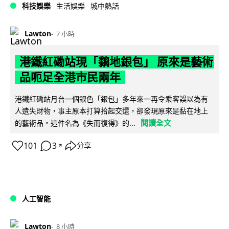
科技娛樂
生活娛樂
城中熱話
Lawton
7 小時
港鐵紅磡站現「黐地銀包」 原來是藝術
品呃足全港市民兩年
港鐵紅磡站月台一個銀色「銀包」多年來一再令乘客誤以為有
人遺失財物，事主原本打算拾起交還，卻發現原來是黏在地上
閱讀全文
的藝術品。這件名為《失而復得》的...
101
3
分享
↗
人工智能
Lawton
8 小時