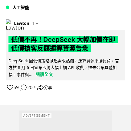
人工智能
Lawton
1 日
低價不再！DeepSeek 大幅加價在即
低價搶客反釀運算資源告急
DeepSeek 因低價策略掀起需求熱潮，運算資源不勝負荷，官
方於 8 月 6 日宣布即將大幅上調 API 收費，惟未公布具體加
閱讀全文
幅。事件與...
69
20
分享
↗
ADVERTISEMENT