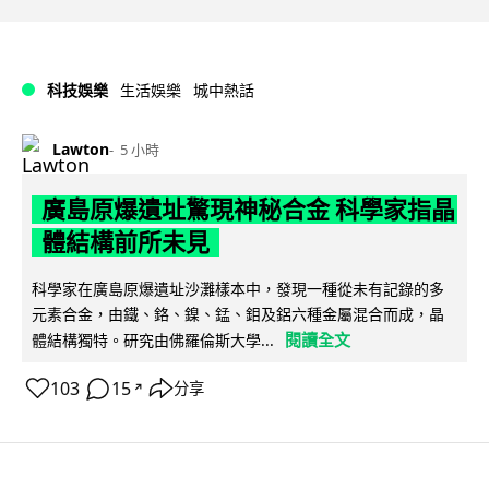
科技娛樂
生活娛樂
城中熱話
Lawton
5 小時
廣島原爆遺址驚現神秘合金 科學家指晶
體結構前所未見
科學家在廣島原爆遺址沙灘樣本中，發現一種從未有記錄的多
元素合金，由鐵、鉻、鎳、錳、鉬及鋁六種金屬混合而成，晶
閱讀全文
體結構獨特。研究由佛羅倫斯大學...
103
15
分享
↗