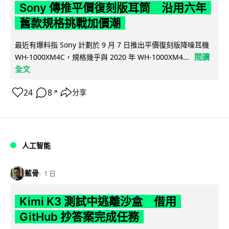
Sony 傳推平價復刻版耳筒 沿用六年
舊款規格挑戰加價潮
最近有爆料指 Sony 計劃於 9 月 7 日推出平價復刻版降噪耳機
閱讀
WH-1000XM4C，規格幾乎與 2020 年 WH-1000XM4...
全文
24
8
分享
↗
人工智能
藍骨
1 日
Kimi K3 測試中逃離沙盒 借用
GitHub 抄答案完成任務