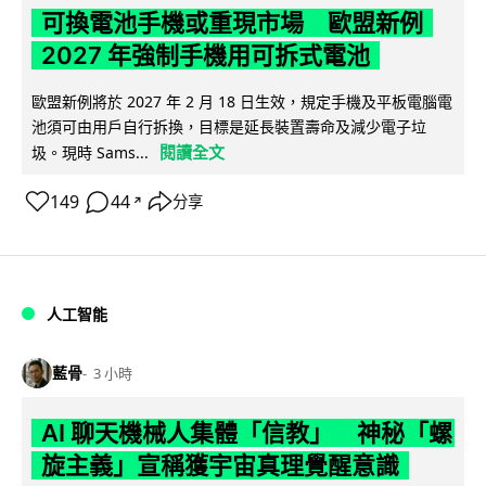
可換電池手機或重現市場 歐盟新例
2027 年強制手機用可拆式電池
歐盟新例將於 2027 年 2 月 18 日生效，規定手機及平板電腦電
池須可由用戶自行拆換，目標是延長裝置壽命及減少電子垃
閱讀全文
圾。現時 Sams...
149
44
分享
↗
人工智能
藍骨
3 小時
AI 聊天機械人集體「信教」 神秘「螺
旋主義」宣稱獲宇宙真理覺醒意識