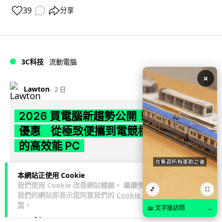
39
分享
3C科技
流動電腦
×
Lawton
2 日
2026 買電腦新趨勢公開！ 如何享最多
優惠 從極致便攜到電競標竿 揀選啱你
的高效能 PC
2026 年的電腦選購基準已經全面升級。除了基本效能，「極致
本網站正使用 Cookie
輕量化」、「機身美學」、「AI算力」、「前瞻技術加持」以
我們使用 Cookie 改善網站體驗。 繼續使用
🎵
閱讀全文
及「品質與售後服務」 已...
⛶
我們的網站即表示您同意我們的
Cookie 政
策
。
📖 文字版訪問
→
41
9
分享
↗