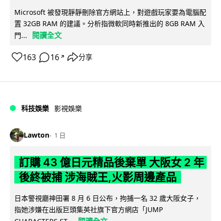
Microsoft 被發現靜靜刪除官方網站上，對遊戲玩家要為電腦配
置 32GB RAM 的建議。分析指微軟同時新推出的 8GB RAM 入
閱讀全文
門...
163
16
分享
↗
科技娛樂
影視娛樂
Lawton
1 日
訂購 43 億日元精品後棄單 大阪女 2 年
後終被捕 涉海賊王,火影周邊產品
日本警視廳神田署 8 月 6 日公布，拘捕一名 32 歲大阪女子，
指她涉嫌在出版巨頭集英社旗下官方網店「JUMP
閱讀全文