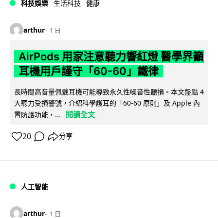
科技娛樂
生活科技
健康
arthur
1 日
AirPods 用家注意聽力響紅燈 醫學界籲
耳機用戶謹守「60-60」鐵律
長時間高音量佩戴耳機可能導致永久性噪音性聽損。本文盤點 4
大聽力受損警號，介紹科學護耳的「60-60 原則」及 Apple 內
閱讀全文
置防護功能，...
20
分享
人工智能
arthur
1 日