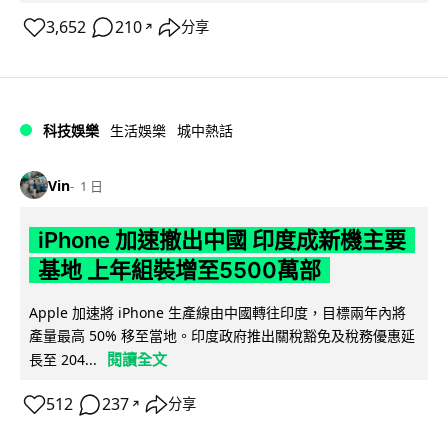
3,652
210
分享
↗
科技娛樂
生活娛樂
城中熱話
Vin
1 日
iPhone 加速撤出中國 印度成新機主要
基地 上年組裝增至5500萬部
Apple 加速將 iPhone 生產線由中國轉往印度，目標兩年內將
產量最高 50% 移至當地。印度政府推出關稅豁免及稅務優惠延
閱讀全文
長至 204...
512
237
分享
↗