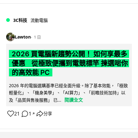
3C科技
流動電腦
Lawton
1 日
2026 買電腦新趨勢公開！ 如何享最多
優惠 從極致便攜到電競標竿 揀選啱你
的高效能 PC
2026 年的電腦選購基準已經全面升級。除了基本效能，「極致
輕量化」、「機身美學」、「AI算力」、「前瞻技術加持」以
閱讀全文
及「品質與售後服務」 已...
21
1
分享
↗