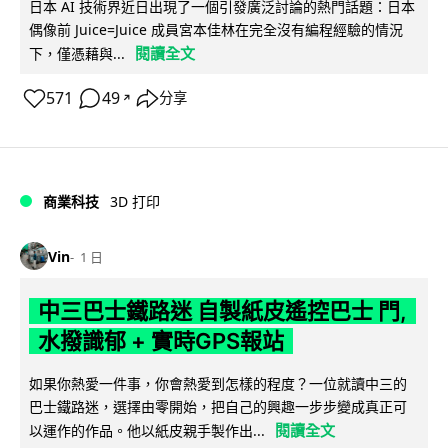
日本 AI 技術界近日出現了一個引發廣泛討論的熱門話題：日本
偶像前 Juice=Juice 成員宮本佳林在完全沒有編程經驗的情況
閱讀全文
下，僅憑藉與...
571
49
分享
↗
商業科技
3D 打印
Vin
1 日
中三巴士鐵路迷 自製紙皮遙控巴士 門,
水撥識郁 + 實時GPS報站
如果你熱愛一件事，你會熱愛到怎樣的程度？一位就讀中三的
巴士鐵路迷，選擇由零開始，把自己的興趣一步步變成真正可
閱讀全文
以運作的作品。他以紙皮親手製作出...