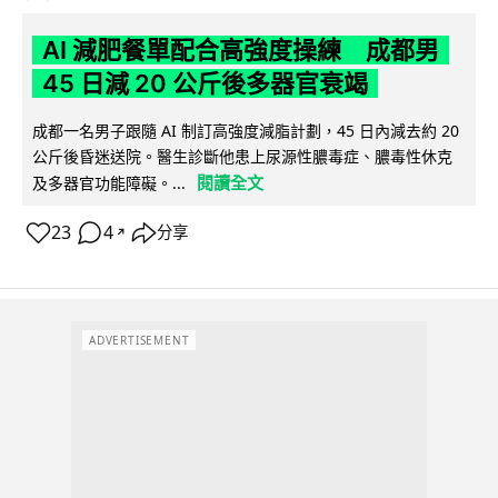
AI 減肥餐單配合高強度操練 成都男
45 日減 20 公斤後多器官衰竭
成都一名男子跟隨 AI 制訂高強度減脂計劃，45 日內減去約 20
公斤後昏迷送院。醫生診斷他患上尿源性膿毒症、膿毒性休克
閱讀全文
及多器官功能障礙。...
23
4
分享
↗
ADVERTISEMENT