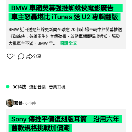
BMW 車廂熒幕強推蜘蛛俠電影廣告
車主怒轟堪比 iTunes 送 U2 專輯翻版
BMW 近日透過無線更新向全球逾 70 個市場車輛中控熒幕推送
《蜘蛛俠：英雄重生》宣傳動畫，啟動車輛即彈出通知，觸發
閱讀全文
大批車主不滿。BMW 早...
1
分享
3C科技
流動音樂
音樂耳機
藍骨
6 小時
Sony 傳推平價復刻版耳筒 沿用六年
舊款規格挑戰加價潮