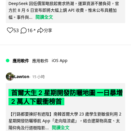
DeepSeek 因低價策略掀起需求熱潮，運算資源不勝負荷，官
方於 8 月 6 日宣布即將大幅上調 API 收費，惟未公布具體加
閱讀全文
幅。事件與...
53
16
分享
↗
iOS App
應用軟件
應用軟件
Lawton
15 小時
首爾大生 2 星期開發防曬地圖 一日暴增
2 萬人下載衝榜首
【行路都要揀好有遮陰】南韓首爾大學 23 歲學生劉敏俊利用 2
星期開發防曬導航 App「走向陰涼處」，結合建築物高度、太
閱讀全文
陽仰角及行道樹陰影...