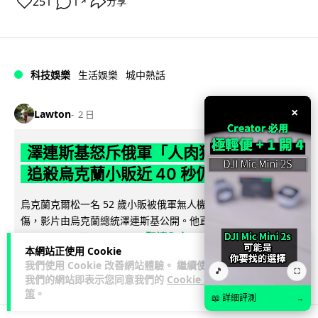
251
1
分享
↗
科技娛樂
生活娛樂
城中熱話
×
Lawton
2 日
澤連斯基怒斥俄軍「人肉狩獵」 無人機
追殺烏克蘭小販近 40 秒仍被炸傷
烏克蘭克爾松一名 52 歲小販被俄軍無人機追擊近 40 秒後被炸
傷，影片由烏克蘭總統澤連斯基公開。他直斥俄軍對平民進行
閱讀全文
「狩獵式」攻擊，烏克蘭...
本網站正使用 Cookie
我們使用 Cookie 改善網站體驗。 繼續使用
126
41
分享
↗
🎵
⛶
我們的網站即表示您同意我們的
Cookie 政
策
。
📖 詳細評測
→