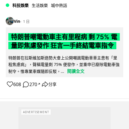
科技娛樂
生活娛樂
城中熱話
Vin
1 日
特朗普嘲電動車主有里程病 剩 75% 電
量即焦慮發作 狂言一手終結電車指令
特朗普在拉斯維加斯造勢大會上公開嘲諷電動車車主患有「里
程焦慮病」，聲稱電量剩 75% 便發作，並重申已廢除電動車強
閱讀全文
制令。惟專業車媒隨即反駁，...
608
270
分享
↗
ADVERTISEMENT