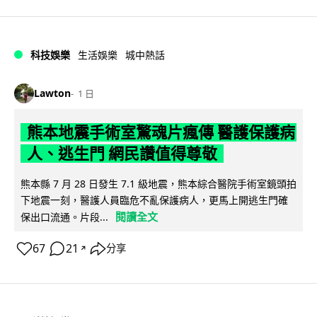
科技娛樂
生活娛樂
城中熱話
Lawton
1 日
熊本地震手術室驚魂片瘋傳 醫護保護病
人、逃生門 網民讚值得尊敬
熊本縣 7 月 28 日發生 7.1 級地震，熊本綜合醫院手術室鏡頭拍
下地震一刻，醫護人員臨危不亂保護病人，更馬上開逃生門確
閱讀全文
保出口流通。片段...
67
21
分享
↗