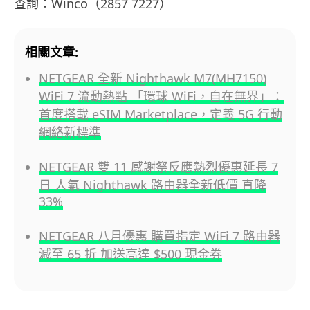
查詢：Winco（2857 7227）
相關文章:
NETGEAR 全新 Nighthawk M7(MH7150)
WiFi 7 流動熱點 「環球 WiFi，自在無界」：
首度搭載 eSIM Marketplace，定義 5G 行動
網絡新標準
NETGEAR 雙 11 感謝祭反應熱烈優惠延長 7
日 人氣 Nighthawk 路由器全新低價 直降
33%
NETGEAR 八月優惠 購買指定 WiFi 7 路由器
減至 65 折 加送高達 $500 現金券