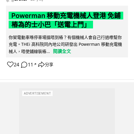
Powerman 移動充電機械人登港 免鋪
樁為的士小巴「送電上門」
你架電動車喺停車場搵唔到樁？有個機械人會自己行過嚟幫你
充電。THEi 高科院同內地公司研發出 Powerman 移動充電機
閱讀全文
械人，唔使鋪線裝樁...
24
11
分享
↗
ADVERTISEMENT