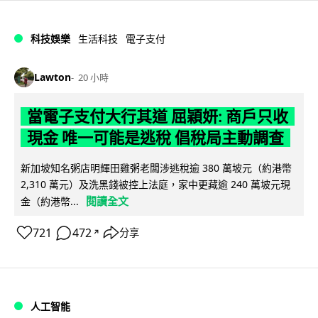
科技娛樂
生活科技
電子支付
Lawton
20 小時
當電子支付大行其道 屈穎妍: 商戶只收
現金 唯一可能是逃稅 倡稅局主動調查
新加坡知名粥店明輝田雞粥老闆涉逃稅逾 380 萬坡元（約港幣
2,310 萬元）及洗黑錢被控上法庭，家中更藏逾 240 萬坡元現
閱讀全文
金（約港幣...
721
472
分享
↗
人工智能