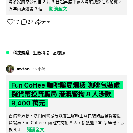
陸多家航空公司自 8 月 5 日起再度下調內陸航線燃油附加費，
閱讀全文
為年內連續第 3 個...
17
2
分享
↗
科技娛樂
生活科技
區塊鏈
Lawton
15 小時
Fun Coffee 咖啡騙局爆煲 咖啡包裝虛
擬貨幣投資騙局 港澳警拘 8 人涉款
9,400 萬元
香港警方聯同澳門司警搗破以養生咖啡生意包裝的虛擬貨幣投
資騙局 Fun Coffee，兩地共拘捕 8 人，接獲逾 200 宗舉報，涉
閱讀全文
款 9,4...