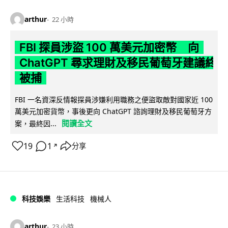
arthur
22 小時
FBI 探員涉盜 100 萬美元加密幣 向
ChatGPT 尋求理財及移民葡萄牙建議終
被捕
FBI 一名資深反情報探員涉嫌利用職務之便盜取敵對國家近 100
萬美元加密貨幣，事後更向 ChatGPT 諮詢理財及移民葡萄牙方
閱讀全文
案，最終因...
19
1
分享
↗
科技娛樂
生活科技
機械人
arthur
23 小時