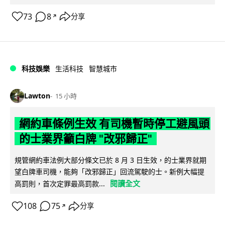
73
8
分享
↗
科技娛樂
生活科技
智慧城市
Lawton
15 小時
網約車條例生效 有司機暫時停工避風頭
的士業界籲白牌 "改邪歸正"
規管網約車法例大部分條文已於 8 月 3 日生效，的士業界就期
望白牌車司機，能夠「改邪歸正」回流駕駛的士。新例大幅提
閱讀全文
高罰則，首次定罪最高罰款...
108
75
分享
↗