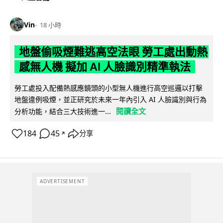
Vin
18 小時
地盤偷吸煙難逃高空法眼 勞工處出動熱
感無人機 擬加 AI 人臉識別精準執法
勞工處投入配備熱感應鏡頭的小型無人機進行高空巡邏以打擊
地盤違例吸煙，並正研究於未來一年內引入 AI 人臉識別與行為
閱讀全文
分析功能，結合三大技術進一...
184
45
分享
↗
ADVERTISEMENT