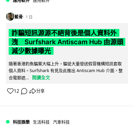
應用軟件
應用軟件
藍骨
1 日
詐騙短訊源源不絕背後是個人資料外
洩 Surfshark Antiscam Hub 由源頭
減少數據曝光
隨著香港釣魚騙案大幅上升，騙徒大量發送假冒機構短訊套取
個人資料。Surfshark 有見及此推出 Antiscam Hub 介面，整
閱讀全文
合電郵遮...
12
分享
科技娛樂
生活科技
汽車科技