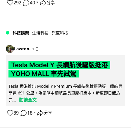
292
40
分享
↗
科技娛樂
生活科技
汽車科技
Lawton
1 日
Tesla Model Y 長續航後驅版抵港
YOHO MALL 率先試駕
Tesla 香港推出 Model Y Premium 長續航後輪驅動版，續航最
高達 691 公里，為家族中續航最長單摩打版本。新車即日起於
閱讀全文
元...
89
18
分享
↗