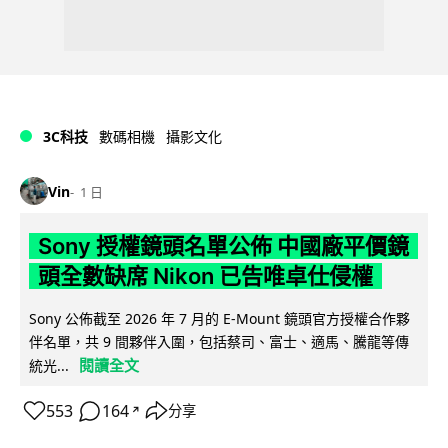
3C科技
數碼相機
攝影文化
Vin
1 日
Sony 授權鏡頭名單公佈 中國廠平價鏡
頭全數缺席 Nikon 已告唯卓仕侵權
Sony 公佈截至 2026 年 7 月的 E-Mount 鏡頭官方授權合作夥
伴名單，共 9 間夥伴入圍，包括蔡司、富士、適馬、騰龍等傳
閱讀全文
統光...
553
164
分享
↗