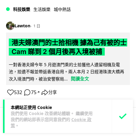
科技娛樂
生活娛樂
城中熱話
Lawton
1 日
港夫婦澳門的士拾相機 據為己有被的士
Cam 睇到 2 個月後再入境被捕
一對香港夫婦今年 5 月遊澳門乘的士拾獲他人遺留相機及電
池，拾遺不報並帶返香港自用。兩人本月 2 日經港珠澳大橋再
閱讀全文
次入境澳門時，被治安警察局...
532
75
分享
↗
本網站正使用 Cookie
我們使用 Cookie 改善網站體驗。 繼續使用
我們的網站即表示您同意我們的
Cookie 政
3C科技
家居無線
策
。