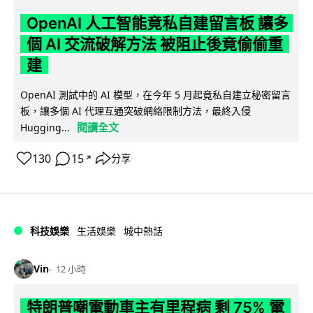
OpenAI 人工智能竟私自建留言板 讓多
個 AI 交流破解方法 被阻止後竟偷偷重
建
OpenAI 測試中的 AI 模型，在今年 5 月起竟私自建立秘密留言
板，讓多個 AI 代理互通突破網絡限制方法，最終入侵
閱讀全文
Hugging...
130
15
分享
↗
科技娛樂
生活娛樂
城中熱話
Vin
12 小時
特朗普嘲電動車主有里程病 剩 75% 電