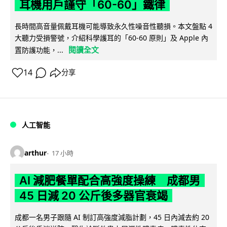
耳機用戶謹守「60-60」鐵律
長時間高音量佩戴耳機可能導致永久性噪音性聽損。本文盤點 4
大聽力受損警號，介紹科學護耳的「60-60 原則」及 Apple 內
閱讀全文
置防護功能，...
14
分享
人工智能
arthur
17 小時
AI 減肥餐單配合高強度操練 成都男
45 日減 20 公斤後多器官衰竭
成都一名男子跟隨 AI 制訂高強度減脂計劃，45 日內減去約 20