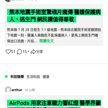
熊本地震手術室驚魂片瘋傳 醫護保護病
人、逃生門 網民讚值得尊敬
熊本縣 7 月 28 日發生 7.1 級地震，熊本綜合醫院手術室鏡頭拍
下地震一刻，醫護人員臨危不亂保護病人，更馬上開逃生門確
閱讀全文
保出口流通。片段...
51
15
分享
↗
科技娛樂
生活科技
健康
arthur
16 小時
AirPods 用家注意聽力響紅燈 醫學界籲