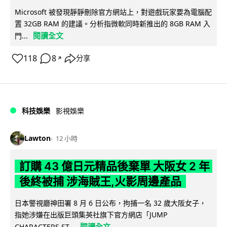
Microsoft 被發現靜靜刪除官方網站上，對遊戲玩家要為電腦配
置 32GB RAM 的建議。分析指微軟同時新推出的 8GB RAM 入
閱讀全文
門...
118
8
分享
↗
科技娛樂
影視娛樂
Lawton
12 小時
訂購 43 億日元精品後棄單 大阪女 2 年
後終被捕 涉海賊王,火影周邊產品
日本警視廳神田署 8 月 6 日公布，拘捕一名 32 歲大阪女子，
指她涉嫌在出版巨頭集英社旗下官方網店「JUMP
閱讀全文
CHARACTERS ST...