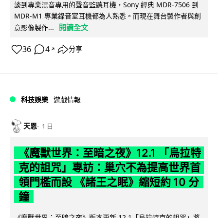
談到專業混音專用的聲音監聽耳機，Sony 經典 MDR-7506 到
MDR-M1 專業錄音室耳機都為人熟悉。而現在舞台製作者與創
閱讀全文
意影像製作...
36
4
分享
↗
科技娛樂
遊戲情報
天恩
1 日
《魔獸世界：至暗之夜》12.1 「烏拉特
克的詛咒」專訪：巢穴不為提高世界首
領門檻而設 《諸王之眠》縮短約 10 分
鐘
《魔獸世界：至暗之夜》版本更新 12.1「烏拉特克的詛咒」將