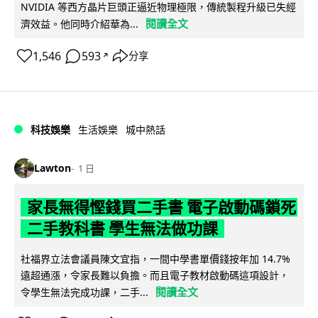
NVIDIA 等西方晶片巨頭正逼近物理極限，傳統製程升級已失經
閱讀全文
濟效益。他同時介紹華為...
1,546
593
分享
↗
科技娛樂
生活娛樂
城中熱話
Lawton
1 日
家長無得慳錢買二手書 電子啟動碼鎖死
二手教科書 學生無法做功課
社福界立法會議員陳文宜指，一間中學書單價錢按年加 14.7%
遠超通漲，令家長難以負擔。而且電子教材啟動碼這項設計，
閱讀全文
令學生無法完成功課，二手...