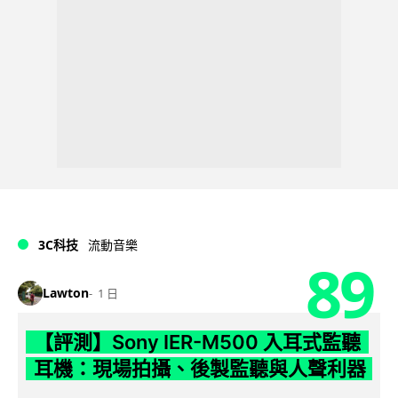
3C科技
流動音樂
89
Lawton
1 日
【評測】Sony IER-M500 入耳式監聽
耳機：現場拍攝、後製監聽與人聲利器