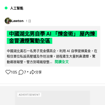
人工智能
Lawton
1 日
中國湖北男自學 AI 「煉金術」 屋內煉
金冒濃煙驚動全區
中國湖北黃石一名男子見金價高企，利用 AI 自學提煉黃金，在
租住單位私設高壓爐及作坊冶煉，過程產生大量刺鼻濃煙，驚
閱讀全文
動鄰居報警。警方到場揭發整...
105
7
分享
↗
ADVERTISEMENT