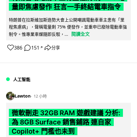
量即焦慮發作 狂言一手終結電車指令
特朗普在拉斯維加斯造勢大會上公開嘲諷電動車車主患有「里
程焦慮病」，聲稱電量剩 75% 便發作，並重申已廢除電動車強
閱讀全文
制令。惟專業車媒隨即反駁，...
386
151
分享
↗
人工智能
Lawton
12 小時
微軟刪走 32GB RAM 遊戲建議 分析:
為 8GB Surface 銷售鋪路 連自家
Copilot+ 門檻也未到