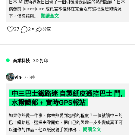
日本 AI 技術界近日出現了一個引發廣泛討論的熱門話題：日本
偶像前 Juice=Juice 成員宮本佳林在完全沒有編程經驗的情況
閱讀全文
下，僅憑藉與...
37
2
分享
↗
商業科技
3D 打印
Vin
7 小時
中三巴士鐵路迷 自製紙皮遙控巴士 門,
水撥識郁 + 實時GPS報站
如果你熱愛一件事，你會熱愛到怎樣的程度？一位就讀中三的
巴士鐵路迷，選擇由零開始，把自己的興趣一步步變成真正可
閱讀全文
以運作的作品。他以紙皮親手製作出...