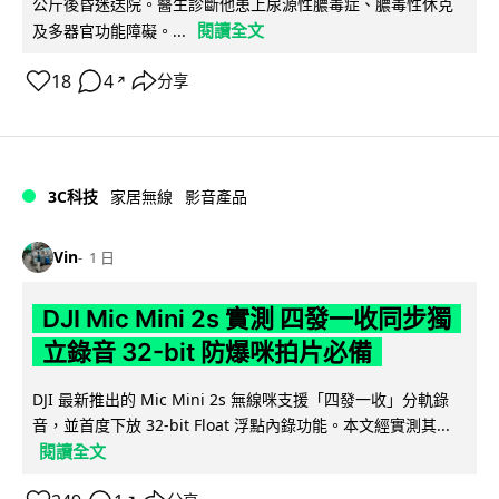
公斤後昏迷送院。醫生診斷他患上尿源性膿毒症、膿毒性休克
閱讀全文
及多器官功能障礙。...
18
4
分享
↗
3C科技
家居無線
影音產品
Vin
1 日
DJI Mic Mini 2s 實測 四發一收同步獨
立錄音 32-bit 防爆咪拍片必備
DJI 最新推出的 Mic Mini 2s 無線咪支援「四發一收」分軌錄
音，並首度下放 32-bit Float 浮點內錄功能。本文經實測其...
閱讀全文