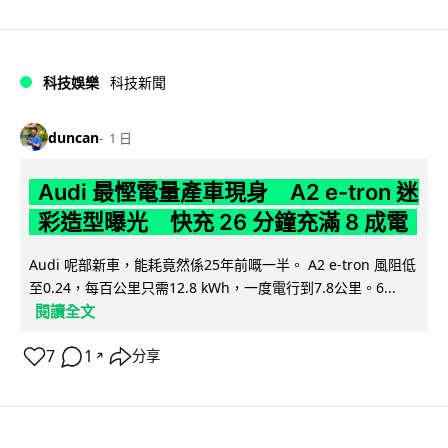
科技娛樂
科技新聞
duncan
1 日
Audi 最慳電量產車現身 A2 e-tron 迷
彩造型曝光 快充 26 分鐘充滿 8 成電
Audi 呢部新車，能耗竟然係25年前嘅一半。 A2 e-tron 風阻低
至0.24，每百公里只需12.8 kWh，一度電行到7.8公里。6...
閱讀全文
7
1
分享
↗