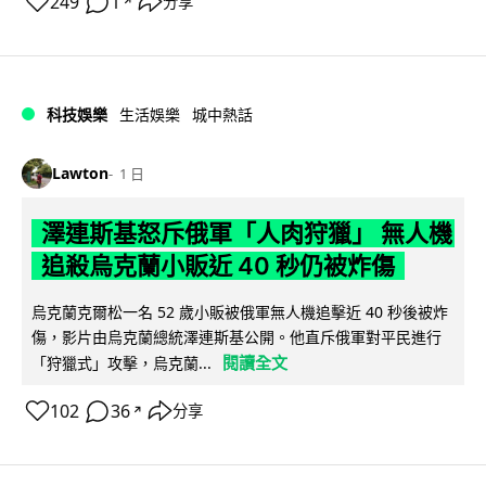
249
1
分享
↗
科技娛樂
生活娛樂
城中熱話
Lawton
1 日
澤連斯基怒斥俄軍「人肉狩獵」 無人機
追殺烏克蘭小販近 40 秒仍被炸傷
烏克蘭克爾松一名 52 歲小販被俄軍無人機追擊近 40 秒後被炸
傷，影片由烏克蘭總統澤連斯基公開。他直斥俄軍對平民進行
閱讀全文
「狩獵式」攻擊，烏克蘭...
102
36
分享
↗