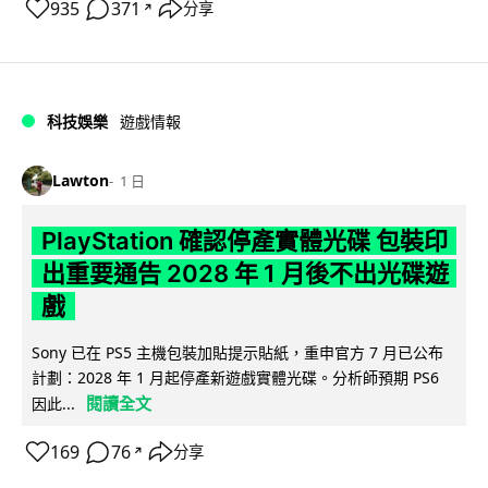
935
371
分享
↗
科技娛樂
遊戲情報
Lawton
1 日
PlayStation 確認停產實體光碟 包裝印
出重要通告 2028 年 1 月後不出光碟遊
戲
Sony 已在 PS5 主機包裝加貼提示貼紙，重申官方 7 月已公布
計劃：2028 年 1 月起停產新遊戲實體光碟。分析師預期 PS6
閱讀全文
因此...
169
76
分享
↗