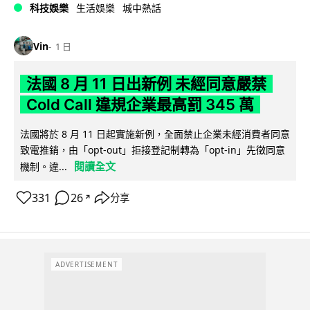
科技娛樂
生活娛樂
城中熱話
Vin
1 日
法國 8 月 11 日出新例 未經同意嚴禁
Cold Call 違規企業最高罰 345 萬
法國將於 8 月 11 日起實施新例，全面禁止企業未經消費者同意
致電推銷，由「opt-out」拒接登記制轉為「opt-in」先徵同意
閱讀全文
機制。違...
331
26
分享
↗
ADVERTISEMENT