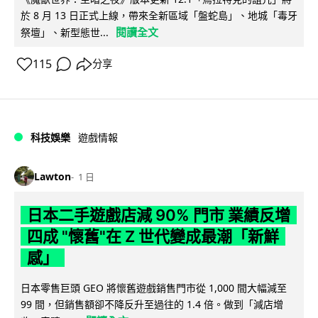
於 8 月 13 日正式上線，帶來全新區域「盤蛇島」、地城「毒牙
閱讀全文
祭壇」、新型態世...
115
分享
科技娛樂
遊戲情報
Lawton
1 日
日本二手遊戲店減 90% 門市 業績反增
四成 "懷舊"在 Z 世代變成最潮「新鮮
感」
日本零售巨頭 GEO 將懷舊遊戲銷售門市從 1,000 間大幅減至
99 間，但銷售額卻不降反升至過往的 1.4 倍。做到「減店增