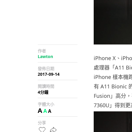
作者
Lawton
iPhone X、iP
處理器「A11 
發佈日期
2017-09-14
iPhone 樣本
有 A11 Bion
閱讀時間
4分鐘
Fusion」高分，甚
字體大小
7360U」得到
A
A
A
分享