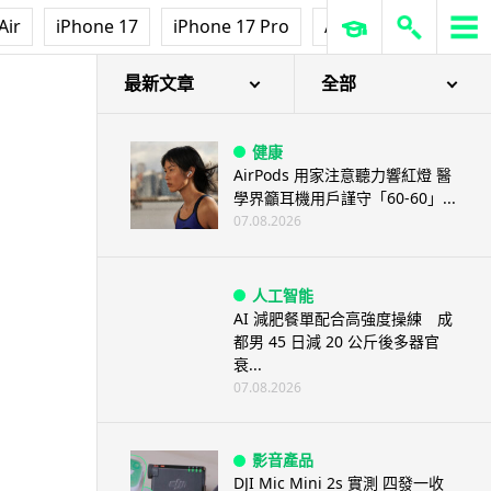
Air
iPhone 17
iPhone 17 Pro
AirPods Pro 3
Ap
最新文章
全部
健康
AirPods 用家注意聽力響紅燈 醫
學界籲耳機用戶謹守「60-60」...
07.08.2026
人工智能
AI 減肥餐單配合高強度操練 成
都男 45 日減 20 公斤後多器官
衰...
07.08.2026
影音產品
DJI Mic Mini 2s 實測 四發一收