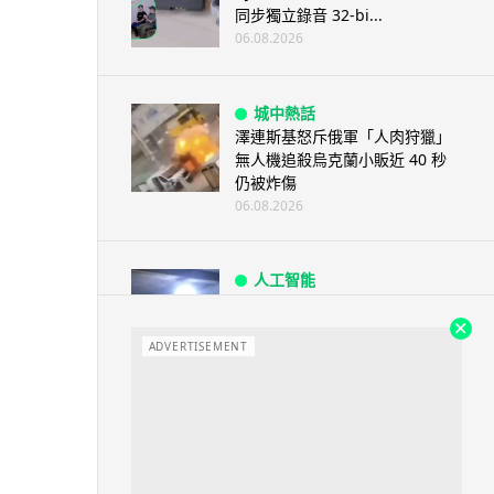
同步獨立錄音 32-bi...
06.08.2026
城中熱話
澤連斯基怒斥俄軍「人肉狩獵」
無人機追殺烏克蘭小販近 40 秒
仍被炸傷
06.08.2026
人工智能
中國湖北男自學 AI 「煉金術」
屋內煉金冒濃煙驚動全區
ADVERTISEMENT
06.08.2026
流動音樂
【評測】Sony IER-M500 入耳式
監聽耳機：現場拍攝、後製監
聽...