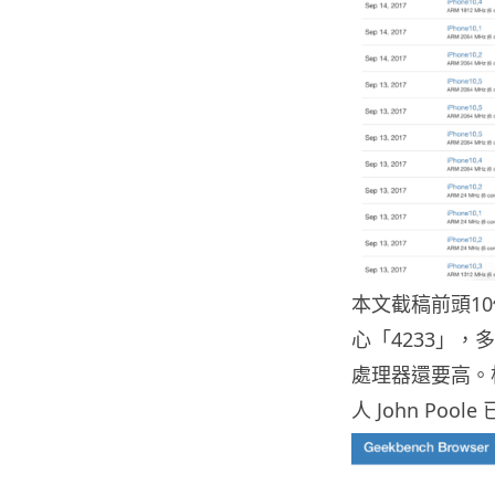
本文截稿前頭1
心「4233」，
處理器還要高。根據
人 John Po