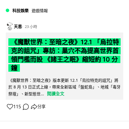
科技娛樂
遊戲情報
天恩
23 小時
《魔獸世界：至暗之夜》12.1 「烏拉特
克的詛咒」專訪：巢穴不為提高世界首
領門檻而設 《諸王之眠》縮短約 10 分
鐘
《魔獸世界：至暗之夜》版本更新 12.1「烏拉特克的詛咒」將
於 8 月 13 日正式上線，帶來全新區域「盤蛇島」、地城「毒牙
閱讀全文
祭壇」、新型態世...
115
分享