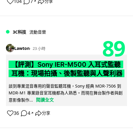
104
7
分享
↗
3C科技
流動音樂
89
Lawton
23 小時
【評測】Sony IER-M500 入耳式監聽
耳機：現場拍攝、後製監聽與人聲利器
談到專業混音專用的聲音監聽耳機，Sony 經典 MDR-7506 到
MDR-M1 專業錄音室耳機都為人熟悉。而現在舞台製作者與創
閱讀全文
意影像製作...
36
4
分享
↗