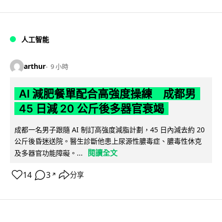
人工智能
arthur
9 小時
AI 減肥餐單配合高強度操練 成都男
45 日減 20 公斤後多器官衰竭
成都一名男子跟隨 AI 制訂高強度減脂計劃，45 日內減去約 20
公斤後昏迷送院。醫生診斷他患上尿源性膿毒症、膿毒性休克
閱讀全文
及多器官功能障礙。...
14
3
分享
↗