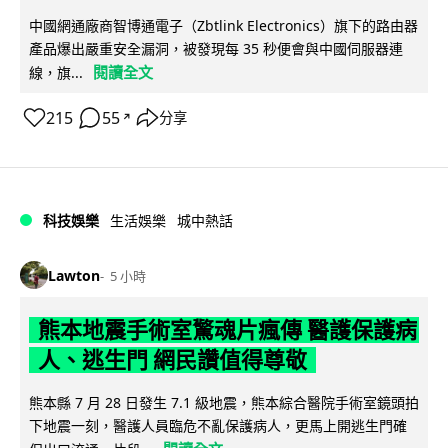
中國網通廠商智博通電子（Zbtlink Electronics）旗下的路由器
產品爆出嚴重安全漏洞，被發現每 35 秒便會與中國伺服器連
閱讀全文
線，旗...
215
55
分享
↗
科技娛樂
生活娛樂
城中熱話
Lawton
5 小時
熊本地震手術室驚魂片瘋傳 醫護保護病
人、逃生門 網民讚值得尊敬
熊本縣 7 月 28 日發生 7.1 級地震，熊本綜合醫院手術室鏡頭拍
下地震一刻，醫護人員臨危不亂保護病人，更馬上開逃生門確