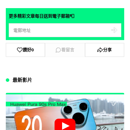
📮
更多精彩文章每日送到電子郵箱
讚好
0
看留言
分享
最新影片