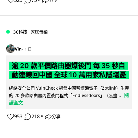
529
75
分享
3C科技
家居無線
Vin
1 日
逾 20 款平價路由器爆後門 每 35 秒自
動連線回中國 全球 10 萬用家私隱堪憂
網絡安全公司 VulnCheck 揭發中國智博通電子（Zbtlink）生產
閱
的 20 多款路由器內置後門程式「Endlessdoors」（無盡...
讀全文
953
218
分享
↗