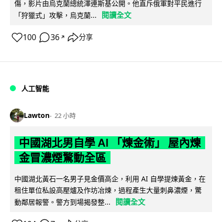
傷，影片由烏克蘭總統澤連斯基公開。他直斥俄軍對平民進行
閱讀全文
「狩獵式」攻擊，烏克蘭...
100
36
分享
↗
人工智能
Lawton
22 小時
中國湖北男自學 AI 「煉金術」 屋內煉
金冒濃煙驚動全區
中國湖北黃石一名男子見金價高企，利用 AI 自學提煉黃金，在
租住單位私設高壓爐及作坊冶煉，過程產生大量刺鼻濃煙，驚
閱讀全文
動鄰居報警。警方到場揭發整...