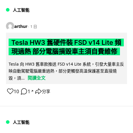
人工智能
arthur
1 日
Tesla HW3 舊硬件裝 FSD v14 Lite 頻
現過熱 部分電腦損毀車主須自費維修
Tesla 向 HW3 舊車款推送 FSD v14 Lite 系統，引發大量車主反
映自動駕駛電腦嚴重過熱，部分更觸發高溫保護甚至直接燒
閱讀全文
毀，須...
10
1
分享
↗
人工智能