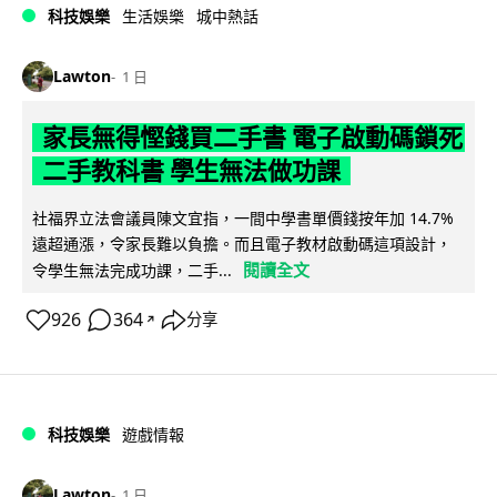
科技娛樂
生活娛樂
城中熱話
Lawton
1 日
家長無得慳錢買二手書 電子啟動碼鎖死
二手教科書 學生無法做功課
社福界立法會議員陳文宜指，一間中學書單價錢按年加 14.7%
遠超通漲，令家長難以負擔。而且電子教材啟動碼這項設計，
閱讀全文
令學生無法完成功課，二手...
926
364
分享
↗
科技娛樂
遊戲情報
Lawton
1 日