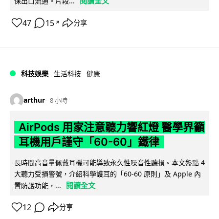
閱讀全文
保出口流通。片段...
47
15
分享
↗
科技娛樂
生活科技
健康
arthur
8 小時
AirPods 用家注意聽力響紅燈 醫學界籲
耳機用戶謹守「60-60」鐵律
長時間高音量佩戴耳機可能導致永久性噪音性聽損。本文盤點 4
大聽力受損警號，介紹科學護耳的「60-60 原則」及 Apple 內
閱讀全文
置防護功能，...
12
分享