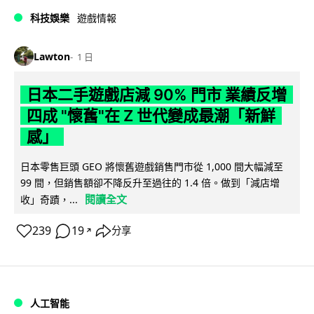
科技娛樂
遊戲情報
Lawton
1 日
日本二手遊戲店減 90% 門市 業績反增
四成 "懷舊"在 Z 世代變成最潮「新鮮
感」
日本零售巨頭 GEO 將懷舊遊戲銷售門市從 1,000 間大幅減至
99 間，但銷售額卻不降反升至過往的 1.4 倍。做到「減店增
閱讀全文
收」奇蹟，...
239
19
分享
↗
人工智能