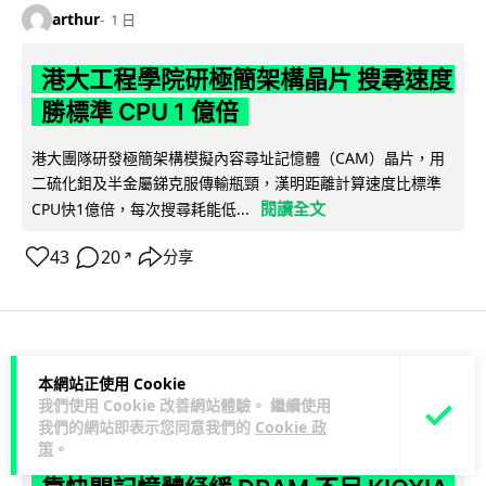
arthur
1 日
港大工程學院研極簡架構晶片 搜尋速度
勝標準 CPU 1 億倍
港大團隊研發極簡架構模擬內容尋址記憶體（CAM）晶片，用
二硫化鉬及半金屬銻克服傳輸瓶頸，漢明距離計算速度比標準
閱讀全文
CPU快1億倍，每次搜尋耗能低...
43
20
分享
↗
人工智能
本網站正使用 Cookie
我們使用 Cookie 改善網站體驗。 繼續使用
我們的網站即表示您同意我們的
Cookie 政
Lawton
1 日
策
。