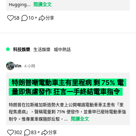
閱讀全文
Hugging...
58
10
分享
↗
科技娛樂
生活娛樂
城中熱話
Vin
4 小時
特朗普嘲電動車主有里程病 剩 75% 電
量即焦慮發作 狂言一手終結電車指令
特朗普在拉斯維加斯造勢大會上公開嘲諷電動車車主患有「里
程焦慮病」，聲稱電量剩 75% 便發作，並重申已廢除電動車強
閱讀全文
制令。惟專業車媒隨即反駁，...
302
83
分享
↗