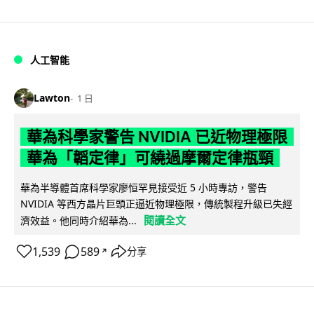
人工智能
Lawton
1 日
華為科學家警告 NVIDIA 已近物理極限
華為「韜定律」可繞過摩爾定律瓶頸
華為半導體首席科學家廖恒罕見接受近 5 小時專訪，警告
NVIDIA 等西方晶片巨頭正逼近物理極限，傳統製程升級已失經
閱讀全文
濟效益。他同時介紹華為...
1,539
589
分享
↗