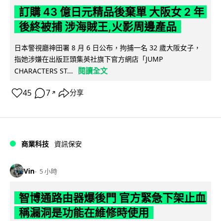
訂購 43 億日元精品後棄單 大阪女 2 年
後終被捕 涉海賊王,火影周邊產品
日本警視廳神田署 8 月 6 日公布，拘捕一名 32 歲大阪女子，
指她涉嫌在出版巨頭集英社旗下官方網店「JUMP
閱讀全文
CHARACTERS ST...
45
7
分享
↗
商業科技
資訊保安
Vin
5 小時
智博通路由器爆後門 官方緊急下架止血
稱漏洞是功能在維修時使用