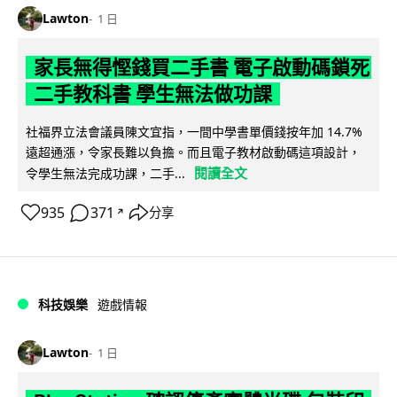
Lawton
1 日
家長無得慳錢買二手書 電子啟動碼鎖死
二手教科書 學生無法做功課
社福界立法會議員陳文宜指，一間中學書單價錢按年加 14.7%
遠超通漲，令家長難以負擔。而且電子教材啟動碼這項設計，
閱讀全文
令學生無法完成功課，二手...
935
371
分享
↗
科技娛樂
遊戲情報
Lawton
1 日