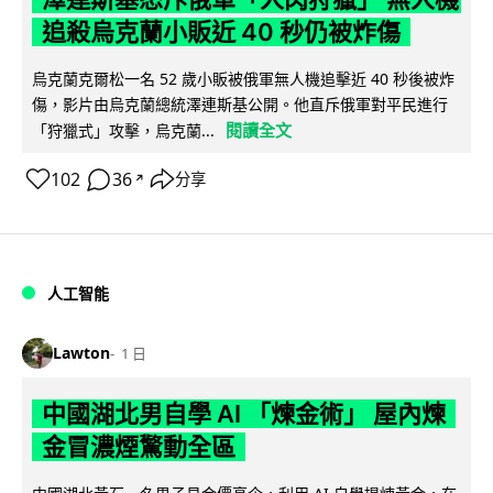
追殺烏克蘭小販近 40 秒仍被炸傷
烏克蘭克爾松一名 52 歲小販被俄軍無人機追擊近 40 秒後被炸
傷，影片由烏克蘭總統澤連斯基公開。他直斥俄軍對平民進行
閱讀全文
「狩獵式」攻擊，烏克蘭...
102
36
分享
↗
人工智能
Lawton
1 日
中國湖北男自學 AI 「煉金術」 屋內煉
金冒濃煙驚動全區