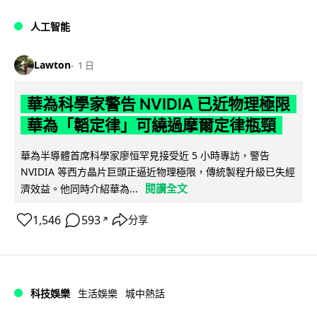
人工智能
Lawton
1 日
華為科學家警告 NVIDIA 已近物理極限
華為「韜定律」可繞過摩爾定律瓶頸
華為半導體首席科學家廖恒罕見接受近 5 小時專訪，警告
NVIDIA 等西方晶片巨頭正逼近物理極限，傳統製程升級已失經
閱讀全文
濟效益。他同時介紹華為...
1,546
593
分享
↗
科技娛樂
生活娛樂
城中熱話