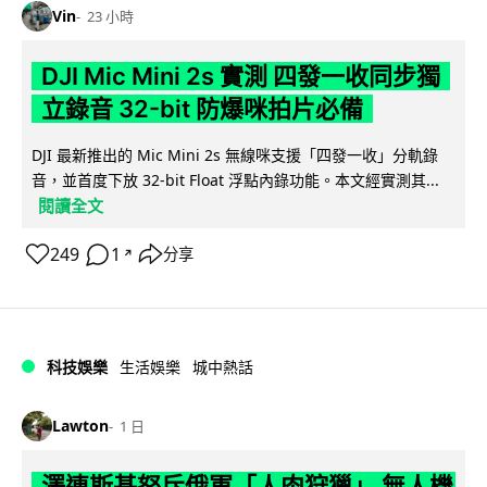
Vin
23 小時
DJI Mic Mini 2s 實測 四發一收同步獨
立錄音 32-bit 防爆咪拍片必備
DJI 最新推出的 Mic Mini 2s 無線咪支援「四發一收」分軌錄
音，並首度下放 32-bit Float 浮點內錄功能。本文經實測其...
閱讀全文
249
1
分享
↗
科技娛樂
生活娛樂
城中熱話
Lawton
1 日
澤連斯基怒斥俄軍「人肉狩獵」 無人機