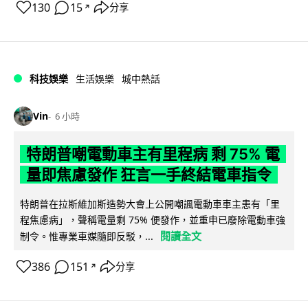
130
15
分享
↗
科技娛樂
生活娛樂
城中熱話
Vin
6 小時
特朗普嘲電動車主有里程病 剩 75% 電
量即焦慮發作 狂言一手終結電車指令
特朗普在拉斯維加斯造勢大會上公開嘲諷電動車車主患有「里
程焦慮病」，聲稱電量剩 75% 便發作，並重申已廢除電動車強
閱讀全文
制令。惟專業車媒隨即反駁，...
386
151
分享
↗