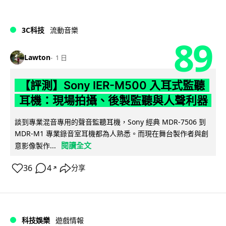
3C科技
流動音樂
89
Lawton
1 日
【評測】Sony IER-M500 入耳式監聽
耳機：現場拍攝、後製監聽與人聲利器
談到專業混音專用的聲音監聽耳機，Sony 經典 MDR-7506 到
MDR-M1 專業錄音室耳機都為人熟悉。而現在舞台製作者與創
閱讀全文
意影像製作...
36
4
分享
↗
科技娛樂
遊戲情報