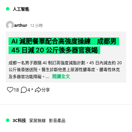
人工智能
arthur
12 小時
AI 減肥餐單配合高強度操練 成都男
45 日減 20 公斤後多器官衰竭
成都一名男子跟隨 AI 制訂高強度減脂計劃，45 日內減去約 20
公斤後昏迷送院。醫生診斷他患上尿源性膿毒症、膿毒性休克
閱讀全文
及多器官功能障礙。...
18
4
分享
↗
3C科技
家居無線
影音產品