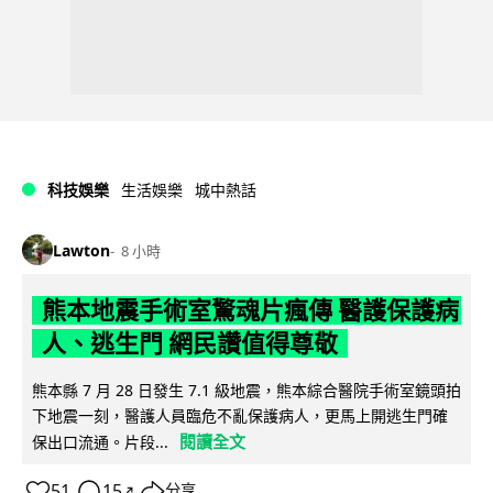
科技娛樂
生活娛樂
城中熱話
Lawton
8 小時
熊本地震手術室驚魂片瘋傳 醫護保護病
人、逃生門 網民讚值得尊敬
熊本縣 7 月 28 日發生 7.1 級地震，熊本綜合醫院手術室鏡頭拍
下地震一刻，醫護人員臨危不亂保護病人，更馬上開逃生門確
閱讀全文
保出口流通。片段...
51
15
分享
↗