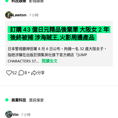
科技娛樂
影視娛樂
Lawton
7 小時
訂購 43 億日元精品後棄單 大阪女 2 年
後終被捕 涉海賊王,火影周邊產品
日本警視廳神田署 8 月 6 日公布，拘捕一名 32 歲大阪女子，
指她涉嫌在出版巨頭集英社旗下官方網店「JUMP
閱讀全文
CHARACTERS ST...
52
8
分享
↗
商業科技
資訊保安
Vin
7 小時