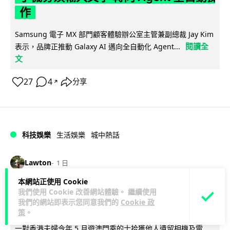
作
Samsung 電子 MX 部門顧客體驗辦公室主管兼副總裁 Jay Kim
閱讀全
表示，品牌正推動 Galaxy AI 邁向全自動化 Agent...
文
27
4
分享
↗
科技娛樂
生活娛樂
城中熱話
Lawton
1 日
本網站正使用 Cookie
港夫婦澳門的士拾相機 據為己有被的士
我們使用 Cookie 改善網站體驗。 繼續使用
我們的網站即表示您同意我們的
Cookie 政
Cam 睇到 2 個月後再入境被捕
策
。
一對香港夫婦今年 5 月遊澳門乘的士拾獲他人遺留相機及電