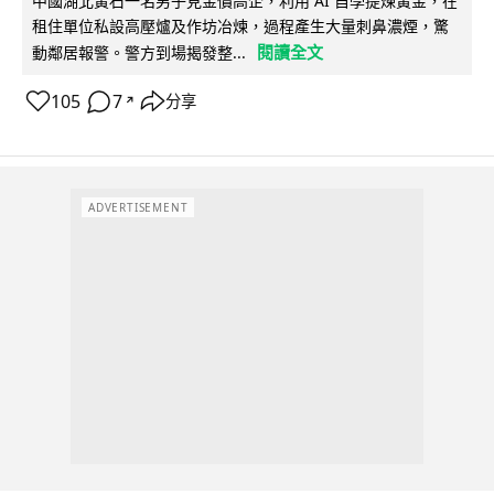
中國湖北黃石一名男子見金價高企，利用 AI 自學提煉黃金，在
租住單位私設高壓爐及作坊冶煉，過程產生大量刺鼻濃煙，驚
閱讀全文
動鄰居報警。警方到場揭發整...
105
7
分享
↗
ADVERTISEMENT