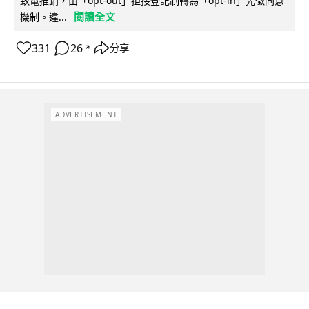
致電推銷，由「opt-out」拒接登記制轉為「opt-in」先徵同意
閱讀全文
機制。違...
331
26
分享
↗
ADVERTISEMENT