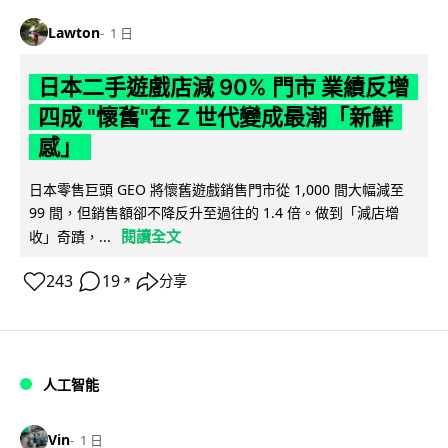
Lawton
1 日
日本二手遊戲店減 90% 門市 業績反增
四成 "懷舊"在 Z 世代變成最潮「新鮮
感」
日本零售巨頭 GEO 將懷舊遊戲銷售門市從 1,000 間大幅減至
99 間，但銷售額卻不降反升至過往的 1.4 倍。做到「減店增
閱讀全文
收」奇蹟，...
243
19
分享
↗
人工智能
Vin
1 日