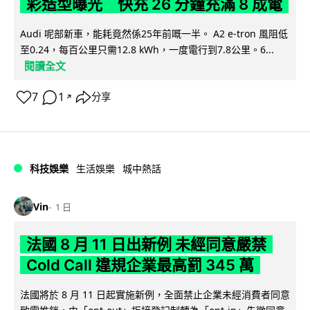
彩造型曝光 快充 26 分鐘充滿 8 成電
Audi 呢部新車，能耗竟然係25年前嘅一半。 A2 e-tron 風阻低
至0.24，每百公里只需12.8 kWh，一度電行到7.8公里。6...
閱讀全文
7
1
分享
↗
科技娛樂
生活娛樂
城中熱話
Vin
1 日
法國 8 月 11 日出新例 未經同意嚴禁
Cold Call 違規企業最高罰 345 萬
法國將於 8 月 11 日起實施新例，全面禁止企業未經消費者同意