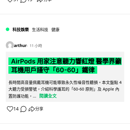
科技娛樂
生活科技
健康
arthur
11 小時
AirPods 用家注意聽力響紅燈 醫學界籲
耳機用戶謹守「60-60」鐵律
長時間高音量佩戴耳機可能導致永久性噪音性聽損。本文盤點 4
大聽力受損警號，介紹科學護耳的「60-60 原則」及 Apple 內
閱讀全文
置防護功能，...
14
分享