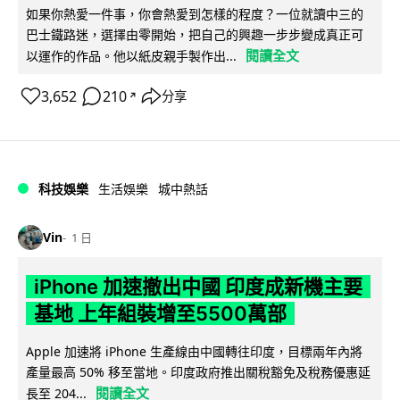
如果你熱愛一件事，你會熱愛到怎樣的程度？一位就讀中三的
巴士鐵路迷，選擇由零開始，把自己的興趣一步步變成真正可
閱讀全文
以運作的作品。他以紙皮親手製作出...
3,652
210
分享
↗
科技娛樂
生活娛樂
城中熱話
Vin
1 日
iPhone 加速撤出中國 印度成新機主要
基地 上年組裝增至5500萬部
Apple 加速將 iPhone 生產線由中國轉往印度，目標兩年內將
產量最高 50% 移至當地。印度政府推出關稅豁免及稅務優惠延
閱讀全文
長至 204...