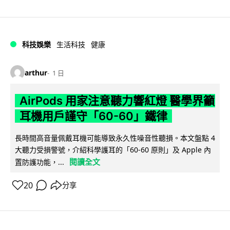
科技娛樂
生活科技
健康
arthur
1 日
AirPods 用家注意聽力響紅燈 醫學界籲
耳機用戶謹守「60-60」鐵律
長時間高音量佩戴耳機可能導致永久性噪音性聽損。本文盤點 4
大聽力受損警號，介紹科學護耳的「60-60 原則」及 Apple 內
閱讀全文
置防護功能，...
20
分享