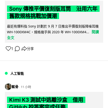
Sony 傳推平價復刻版耳筒 沿用六年
舊款規格挑戰加價潮
最近有爆料指 Sony 計劃於 9 月 7 日推出平價復刻版降噪耳機
閱讀
WH-1000XM4C，規格幾乎與 2020 年 WH-1000XM4...
全文
1
分享
人工智能
藍骨
11 小時
Kimi K3 測試中逃離沙盒 借用
GitHub 抄答案完成任務