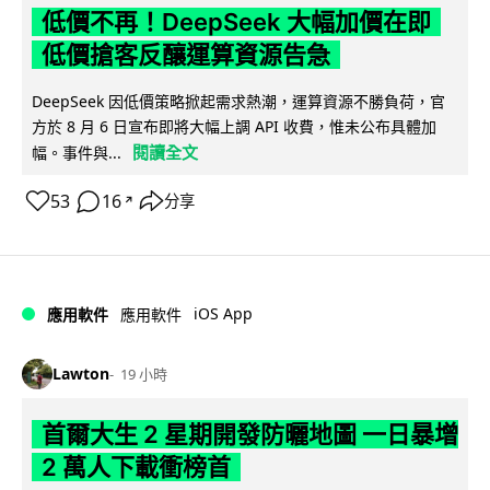
低價不再！DeepSeek 大幅加價在即
低價搶客反釀運算資源告急
DeepSeek 因低價策略掀起需求熱潮，運算資源不勝負荷，官
方於 8 月 6 日宣布即將大幅上調 API 收費，惟未公布具體加
閱讀全文
幅。事件與...
53
16
分享
↗
iOS App
應用軟件
應用軟件
Lawton
19 小時
首爾大生 2 星期開發防曬地圖 一日暴增
2 萬人下載衝榜首