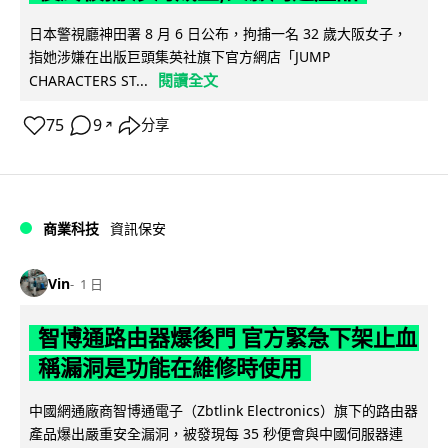
日本警視廳神田署 8 月 6 日公布，拘捕一名 32 歲大阪女子，
指她涉嫌在出版巨頭集英社旗下官方網店「JUMP
閱讀全文
CHARACTERS ST...
75
9
分享
↗
商業科技
資訊保安
Vin
1 日
智博通路由器爆後門 官方緊急下架止血
稱漏洞是功能在維修時使用
中國網通廠商智博通電子（Zbtlink Electronics）旗下的路由器
產品爆出嚴重安全漏洞，被發現每 35 秒便會與中國伺服器連