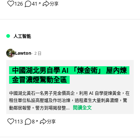
126
41
分享
↗
人工智能
Lawton
2 日
中國湖北男自學 AI 「煉金術」 屋內煉
金冒濃煙驚動全區
中國湖北黃石一名男子見金價高企，利用 AI 自學提煉黃金，在
租住單位私設高壓爐及作坊冶煉，過程產生大量刺鼻濃煙，驚
閱讀全文
動鄰居報警。警方到場揭發整...
113
8
分享
↗