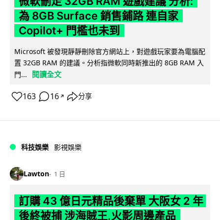
微軟刪走 32GB RAM 遊戲建議 分析:
為 8GB Surface 銷售鋪路 連自家
Copilot+ 門檻也未到
Microsoft 被發現靜靜刪除官方網站上，對遊戲玩家要為電腦配
置 32GB RAM 的建議。分析指微軟同時新推出的 8GB RAM 入
閱讀全文
門...
163
16
分享
↗
科技娛樂
影視娛樂
Lawton
1 日
訂購 43 億日元精品後棄單 大阪女 2 年
後終被捕 涉海賊王,火影周邊產品