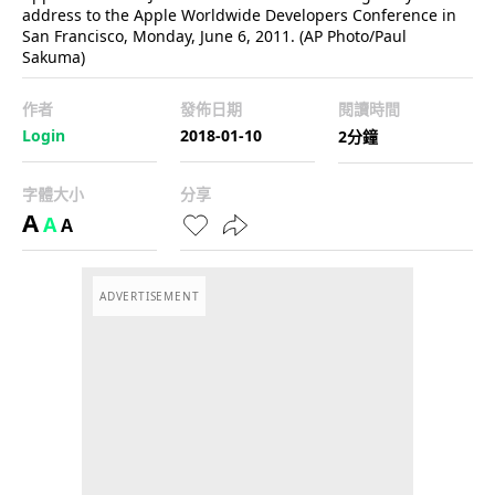
address to the Apple Worldwide Developers Conference in
San Francisco, Monday, June 6, 2011. (AP Photo/Paul
Sakuma)
作者
發佈日期
閱讀時間
Login
2018-01-10
2分鐘
字體大小
分享
A
A
A
ADVERTISEMENT