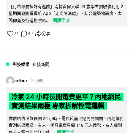
【行路都要揀好有遮陰】南韓首爾大學 23 歲學生劉敏俊利用 2
星期開發防曬導航 App「走向陰涼處」，結合建築物高度、太
閱讀全文
陽仰角及行道樹陰影...
71
3
分享
↗
科技娛樂
科技新聞
arthur
20 小時
冷氣 24 小時長開電費更平？內地網民
實測結果兩極 專家拆解慳電邏輯
你信唔信冷氣長開 24 小時，電費反而平過開開關關？內地網民
實測結果兩極，有人一個月電費只需 118 元人民幣，有人飆到
閱讀全文
過千。電力部門話不能...