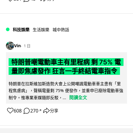
科技娛樂
生活娛樂
城中熱話
Vin
1 日
特朗普嘲電動車主有里程病 剩 75% 電
量即焦慮發作 狂言一手終結電車指令
特朗普在拉斯維加斯造勢大會上公開嘲諷電動車車主患有「里
程焦慮病」，聲稱電量剩 75% 便發作，並重申已廢除電動車強
閱讀全文
制令。惟專業車媒隨即反駁，...
608
270
分享
↗