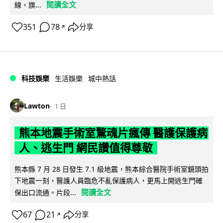
閱讀全文
線，旗...
351
78
分享
↗
科技娛樂
生活娛樂
城中熱話
Lawton
1 日
熊本地震手術室驚魂片瘋傳 醫護保護病
人、逃生門 網民讚值得尊敬
熊本縣 7 月 28 日發生 7.1 級地震，熊本綜合醫院手術室鏡頭拍
下地震一刻，醫護人員臨危不亂保護病人，更馬上開逃生門確
閱讀全文
保出口流通。片段...
67
21
分享
↗