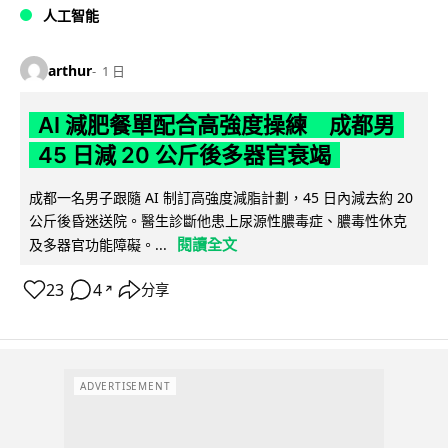
人工智能
arthur
1 日
AI 減肥餐單配合高強度操練 成都男
45 日減 20 公斤後多器官衰竭
成都一名男子跟隨 AI 制訂高強度減脂計劃，45 日內減去約 20
公斤後昏迷送院。醫生診斷他患上尿源性膿毒症、膿毒性休克
閱讀全文
及多器官功能障礙。...
23
4
分享
↗
ADVERTISEMENT