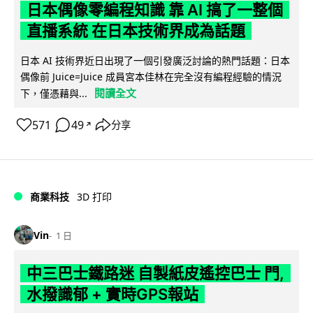
日本偶像零編程知識 靠 AI 搞了一整個
直播系統 在日本技術界成為話題
日本 AI 技術界近日出現了一個引發廣泛討論的熱門話題：日本
偶像前 Juice=Juice 成員宮本佳林在完全沒有編程經驗的情況
閱讀全文
下，僅憑藉與...
571
49
分享
↗
商業科技
3D 打印
Vin
1 日
中三巴士鐵路迷 自製紙皮遙控巴士 門,
水撥識郁 + 實時GPS報站