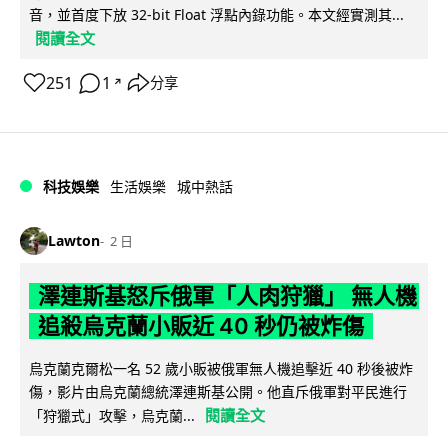
音，並首度下放 32-bit Float 浮點內錄功能。本文經實測其...
閱讀全文
251
1
分享
↗
科技娛樂
生活娛樂
城中熱話
Lawton
2 日
澤連斯基怒斥俄軍「人肉狩獵」 無人機
追殺烏克蘭小販近 40 秒仍被炸傷
烏克蘭克爾松一名 52 歲小販被俄軍無人機追擊近 40 秒後被炸
傷，影片由烏克蘭總統澤連斯基公開。他直斥俄軍對平民進行
閱讀全文
「狩獵式」攻擊，烏克蘭...