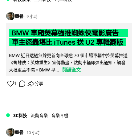
藍骨
9 小時
BMW 車廂熒幕強推蜘蛛俠電影廣告
車主怒轟堪比 iTunes 送 U2 專輯翻版
BMW 近日透過無線更新向全球逾 70 個市場車輛中控熒幕推送
《蜘蛛俠：英雄重生》宣傳動畫，啟動車輛即彈出通知，觸發
閱讀全文
大批車主不滿。BMW 早...
1
分享
3C科技
流動音樂
音樂耳機
藍骨
10 小時