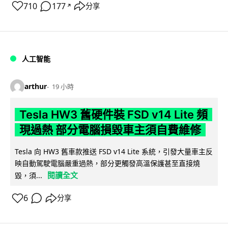
710
177
分享
↗
人工智能
arthur
19 小時
Tesla HW3 舊硬件裝 FSD v14 Lite 頻
現過熱 部分電腦損毀車主須自費維修
Tesla 向 HW3 舊車款推送 FSD v14 Lite 系統，引發大量車主反
映自動駕駛電腦嚴重過熱，部分更觸發高溫保護甚至直接燒
閱讀全文
毀，須...
6
分享