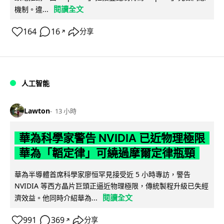
閱讀全文
機制。違...
164
16
分享
↗
人工智能
Lawton
13 小時
華為科學家警告 NVIDIA 已近物理極限
華為「韜定律」可繞過摩爾定律瓶頸
華為半導體首席科學家廖恒罕見接受近 5 小時專訪，警告
NVIDIA 等西方晶片巨頭正逼近物理極限，傳統製程升級已失經
閱讀全文
濟效益。他同時介紹華為...
991
369
分享
↗