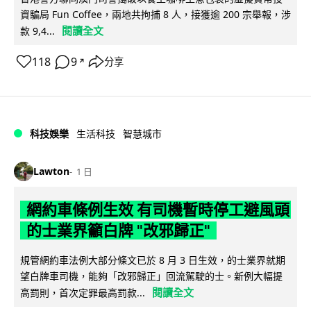
資騙局 Fun Coffee，兩地共拘捕 8 人，接獲逾 200 宗舉報，涉
閱讀全文
款 9,4...
118
9
分享
↗
科技娛樂
生活科技
智慧城市
Lawton
1 日
網約車條例生效 有司機暫時停工避風頭
的士業界籲白牌 "改邪歸正"
規管網約車法例大部分條文已於 8 月 3 日生效，的士業界就期
望白牌車司機，能夠「改邪歸正」回流駕駛的士。新例大幅提
閱讀全文
高罰則，首次定罪最高罰款...