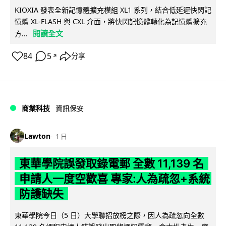
KIOXIA 發表全新記憶體擴充模組 XL1 系列，結合低延遲快閃記
憶體 XL-FLASH 與 CXL 介面，將快閃記憶體轉化為記憶體擴充
閱讀全文
方...
84
5
分享
↗
商業科技
資訊保安
Lawton
1 日
東華學院誤發取錄電郵 全數 11,139 名
申請人一度空歡喜 專家:人為疏忽+系統
防護缺失
東華學院今日（5 日）大學聯招放榜之際，因人為疏忽向全數