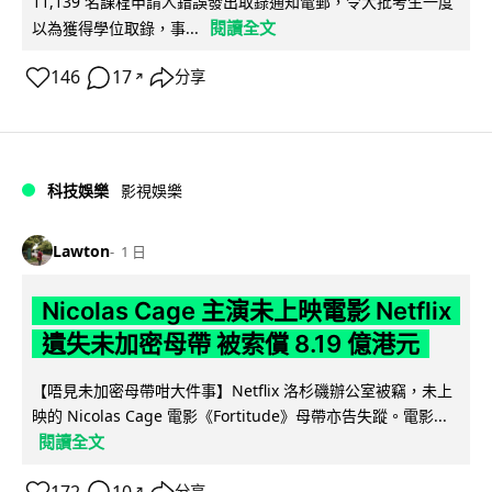
11,139 名課程申請人錯誤發出取錄通知電郵，令大批考生一度
閱讀全文
以為獲得學位取錄，事...
146
17
分享
↗
科技娛樂
影視娛樂
Lawton
1 日
Nicolas Cage 主演未上映電影 Netflix
遺失未加密母帶 被索償 8.19 億港元
【唔見未加密母帶咁大件事】Netflix 洛杉磯辦公室被竊，未上
映的 Nicolas Cage 電影《Fortitude》母帶亦告失蹤。電影...
閱讀全文
172
10
分享
↗