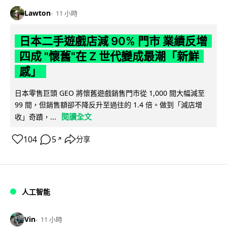
Lawton
11 小時
日本二手遊戲店減 90% 門市 業績反增
四成 "懷舊"在 Z 世代變成最潮「新鮮
感」
日本零售巨頭 GEO 將懷舊遊戲銷售門市從 1,000 間大幅減至
99 間，但銷售額卻不降反升至過往的 1.4 倍。做到「減店增
閱讀全文
收」奇蹟，...
104
5
分享
↗
人工智能
Vin
11 小時