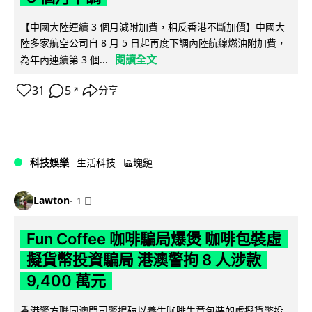
【中國大陸連續 3 個月減附加費，相反香港不斷加價】中國大
陸多家航空公司自 8 月 5 日起再度下調內陸航線燃油附加費，
閱讀全文
為年內連續第 3 個...
31
5
分享
↗
科技娛樂
生活科技
區塊鏈
Lawton
1 日
Fun Coffee 咖啡騙局爆煲 咖啡包裝虛
擬貨幣投資騙局 港澳警拘 8 人涉款
9,400 萬元
香港警方聯同澳門司警搗破以養生咖啡生意包裝的虛擬貨幣投