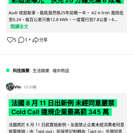
彩造型曝光 快充 26 分鐘充滿 8 成電
Audi 呢部新車，能耗竟然係25年前嘅一半。 A2 e-tron 風阻低
至0.24，每百公里只需12.8 kWh，一度電行到7.8公里。6...
閱讀全文
5
1
分享
↗
科技娛樂
生活娛樂
城中熱話
Vin
13 小時
法國 8 月 11 日出新例 未經同意嚴禁
Cold Call 違規企業最高罰 345 萬
法國將於 8 月 11 日起實施新例，全面禁止企業未經消費者同意
致電推銷，由「opt-out」拒接登記制轉為「opt-in」先徵同意