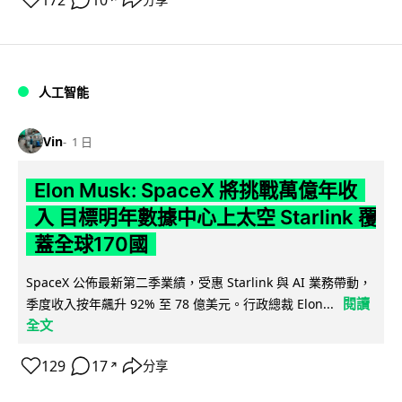
人工智能
Vin
1 日
Elon Musk: SpaceX 將挑戰萬億年收
入 目標明年數據中心上太空 Starlink 覆
蓋全球170國
SpaceX 公佈最新第二季業績，受惠 Starlink 與 AI 業務帶動，
閱讀
季度收入按年飆升 92% 至 78 億美元。行政總裁 Elon...
全文
129
17
分享
↗