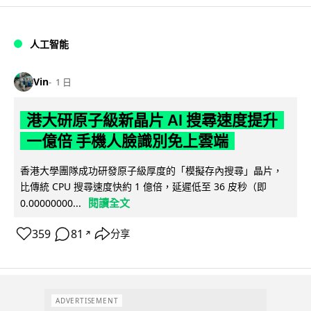
人工智能
Vin
1 日
港大研原子級新晶片 AI 搜尋速度提升
一億倍 手機人臉識別免上雲端
香港大學團隊成功研發原子級厚度的「模擬存內搜尋」晶片，
比傳統 CPU 搜尋速度快約 1 億倍，延遲低至 36 皮秒（即
閱讀全文
0.00000000...
359
81
分享
↗
ADVERTISEMENT