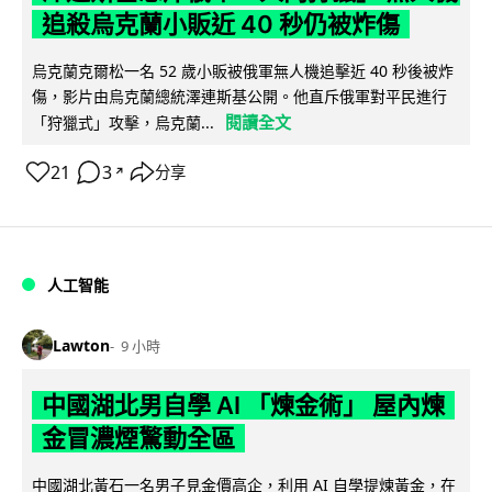
追殺烏克蘭小販近 40 秒仍被炸傷
烏克蘭克爾松一名 52 歲小販被俄軍無人機追擊近 40 秒後被炸
傷，影片由烏克蘭總統澤連斯基公開。他直斥俄軍對平民進行
閱讀全文
「狩獵式」攻擊，烏克蘭...
21
3
分享
↗
人工智能
Lawton
9 小時
中國湖北男自學 AI 「煉金術」 屋內煉
金冒濃煙驚動全區
中國湖北黃石一名男子見金價高企，利用 AI 自學提煉黃金，在