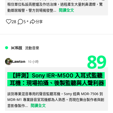
租住單位私設高壓爐及作坊冶煉，過程產生大量刺鼻濃煙，驚
閱讀全文
動鄰居報警。警方到場揭發整...
28
5
分享
↗
3C科技
流動音樂
89
Lawton
10 小時
【評測】Sony IER-M500 入耳式監聽
耳機：現場拍攝、後製監聽與人聲利器
談到專業混音專用的聲音監聽耳機，Sony 經典 MDR-7506 到
MDR-M1 專業錄音室耳機都為人熟悉。而現在舞台製作者與創
閱讀全文
意影像製作...