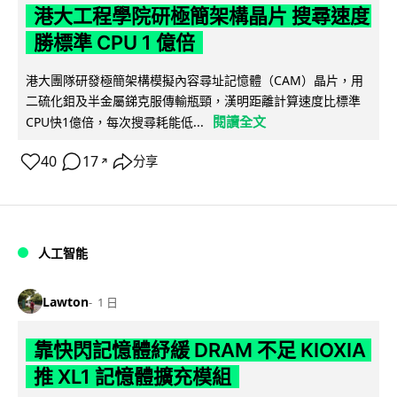
港大工程學院研極簡架構晶片 搜尋速度
勝標準 CPU 1 億倍
港大團隊研發極簡架構模擬內容尋址記憶體（CAM）晶片，用
二硫化鉬及半金屬銻克服傳輸瓶頸，漢明距離計算速度比標準
閱讀全文
CPU快1億倍，每次搜尋耗能低...
40
17
分享
↗
人工智能
Lawton
1 日
靠快閃記憶體紓緩 DRAM 不足 KIOXIA
推 XL1 記憶體擴充模組