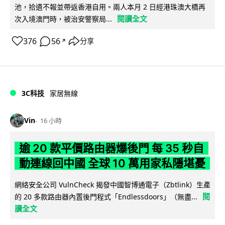
池，拾遺不報並帶返香港自用。兩人本月 2 日經港珠澳大橋再
閱讀全文
次入境澳門時，被治安警察局...
376
56
分享
↗
3C科技
家居無線
Vin
16 小時
逾 20 款平價路由器爆後門 每 35 秒自
動連線回中國 全球 10 萬用家私隱堪憂
網絡安全公司 VulnCheck 揭發中國智博通電子（Zbtlink）生產
閱
的 20 多款路由器內置後門程式「Endlessdoors」（無盡...
讀全文