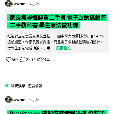
Lawton
14 小時
家長無得慳錢買二手書 電子啟動碼鎖死
二手教科書 學生無法做功課
社福界立法會議員陳文宜指，一間中學書單價錢按年加 14.7%
遠超通漲，令家長難以負擔。而且電子教材啟動碼這項設計，
閱讀全文
令學生無法完成功課，二手...
569
220
分享
↗
科技娛樂
遊戲情報
Lawton
15 小時
PlayStation 確認停產實體光碟 包裝印