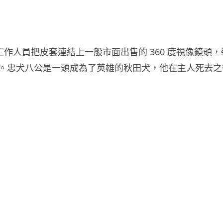
景的工作人員把皮套連結上一般市面出售的 360 度視像鏡
。忠犬八公是一頭成為了英雄的秋田犬，他在主人死去之後