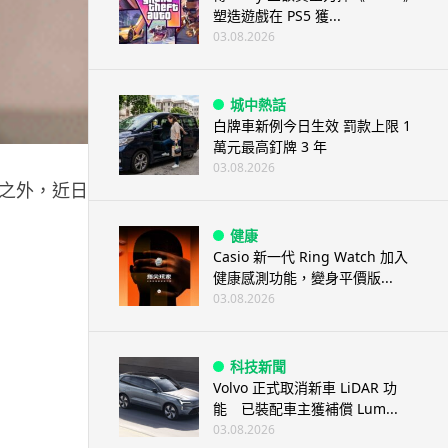
塑造遊戲在 PS5 獲...
03.08.2026
城中熱話
白牌車新例今日生效 罰款上限 1
萬元最高釘牌 3 年
03.08.2026
片資料之外，近日到了冰天雪地的日本秋田縣大館市，邀請三隻秋田
健康
Casio 新一代 Ring Watch 加入
健康感測功能，變身平價版...
03.08.2026
科技新聞
Volvo 正式取消新車 LiDAR 功
能 已裝配車主獲補償 Lum...
03.08.2026