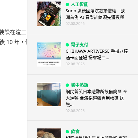
人工智能
Suno 遭德國法院裁定侵權 歐
洲首例 AI 音樂訓練須先獲授權
02.08.2026
頭，裝設在這三頭秋田犬的背脊上。今次活動特別想將小狗自身
 10 年，仍然每日忠順地走到東京的涉谷站等候主人，
電子支付
CHIIKAWA ARTIVERSE 手機八達
通卡面登場 掃會場二...
02.08.2026
城中熱話
網民曾笑日本避難所設備簡陋 今
大逆轉 台灣捐避難專用帳篷 送
熊...
02.08.2026
飲食
印度議員稱牛尿具抗菌效能 專家