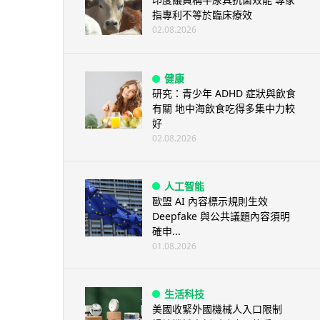
指專利不等於臨床療效
02.08.2026
健康
研究：青少年 ADHD 症狀與飲食
有關 地中海飲食吃得多集中力較
好
02.08.2026
人工智能
歐盟 AI 內容標示規則生效
Deepfake 與公共議題內容須明
確申...
01.08.2026
生活科技
美國收緊外國機械人入口限制