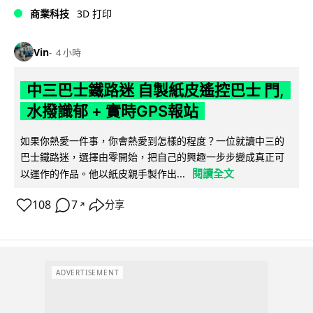
商業科技
3D 打印
Vin
4 小時
中三巴士鐵路迷 自製紙皮遙控巴士 門,
水撥識郁 + 實時GPS報站
如果你熱愛一件事，你會熱愛到怎樣的程度？一位就讀中三的
巴士鐵路迷，選擇由零開始，把自己的興趣一步步變成真正可
閱讀全文
以運作的作品。他以紙皮親手製作出...
108
7
分享
↗
ADVERTISEMENT