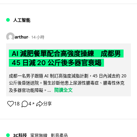
人工智能
arthur
14 小時
AI 減肥餐單配合高強度操練 成都男
45 日減 20 公斤後多器官衰竭
成都一名男子跟隨 AI 制訂高強度減脂計劃，45 日內減去約 20
公斤後昏迷送院。醫生診斷他患上尿源性膿毒症、膿毒性休克
閱讀全文
及多器官功能障礙。...
18
4
分享
↗
3C科技
家居無線
影音產品