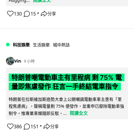
閱讀全文
Hugging...
130
15
分享
↗
科技娛樂
生活娛樂
城中熱話
Vin
9 小時
特朗普嘲電動車主有里程病 剩 75% 電
量即焦慮發作 狂言一手終結電車指令
特朗普在拉斯維加斯造勢大會上公開嘲諷電動車車主患有「里
程焦慮病」，聲稱電量剩 75% 便發作，並重申已廢除電動車強
閱讀全文
制令。惟專業車媒隨即反駁，...
386
151
分享
↗