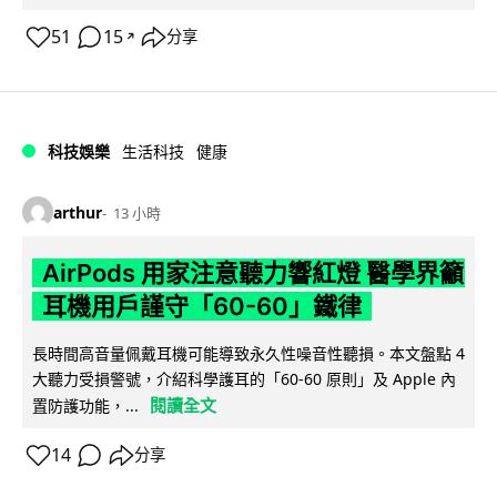
51
15
分享
↗
科技娛樂
生活科技
健康
arthur
13 小時
AirPods 用家注意聽力響紅燈 醫學界籲
耳機用戶謹守「60-60」鐵律
長時間高音量佩戴耳機可能導致永久性噪音性聽損。本文盤點 4
大聽力受損警號，介紹科學護耳的「60-60 原則」及 Apple 內
閱讀全文
置防護功能，...
14
分享