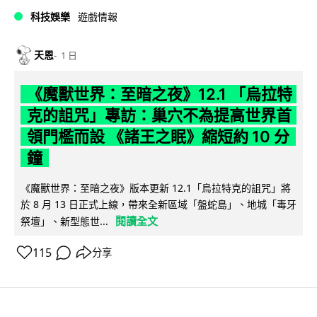
科技娛樂
遊戲情報
天恩
1 日
《魔獸世界：至暗之夜》12.1 「烏拉特
克的詛咒」專訪：巢穴不為提高世界首
領門檻而設 《諸王之眠》縮短約 10 分
鐘
《魔獸世界：至暗之夜》版本更新 12.1「烏拉特克的詛咒」將
於 8 月 13 日正式上線，帶來全新區域「盤蛇島」、地城「毒牙
閱讀全文
祭壇」、新型態世...
115
分享