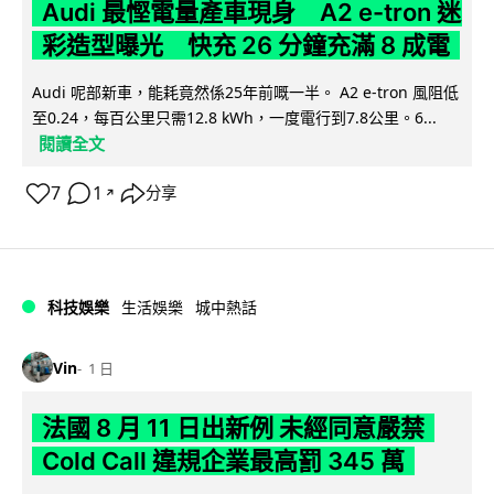
Audi 最慳電量產車現身 A2 e-tron 迷
彩造型曝光 快充 26 分鐘充滿 8 成電
Audi 呢部新車，能耗竟然係25年前嘅一半。 A2 e-tron 風阻低
至0.24，每百公里只需12.8 kWh，一度電行到7.8公里。6...
閱讀全文
7
1
分享
↗
科技娛樂
生活娛樂
城中熱話
Vin
1 日
法國 8 月 11 日出新例 未經同意嚴禁
Cold Call 違規企業最高罰 345 萬