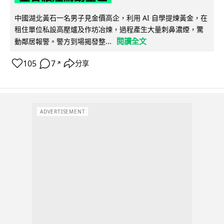
中國湖北黃石一名男子見金價高企，利用 AI 自學提煉黃金，在
租住單位私設高壓爐及作坊冶煉，過程產生大量刺鼻濃煙，驚
閱讀全文
動鄰居報警。警方到場揭發整...
105
7
分享
↗
ADVERTISEMENT