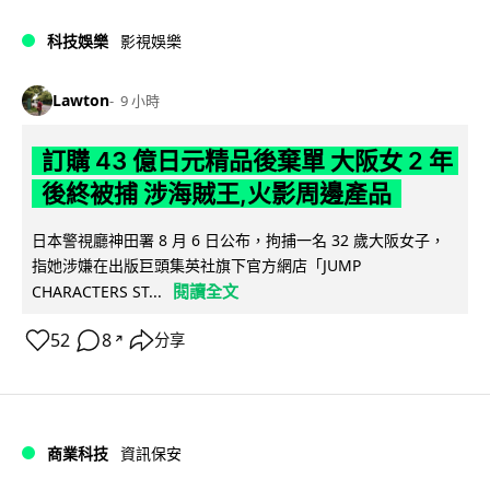
科技娛樂
影視娛樂
Lawton
9 小時
訂購 43 億日元精品後棄單 大阪女 2 年
後終被捕 涉海賊王,火影周邊產品
日本警視廳神田署 8 月 6 日公布，拘捕一名 32 歲大阪女子，
指她涉嫌在出版巨頭集英社旗下官方網店「JUMP
閱讀全文
CHARACTERS ST...
52
8
分享
↗
商業科技
資訊保安