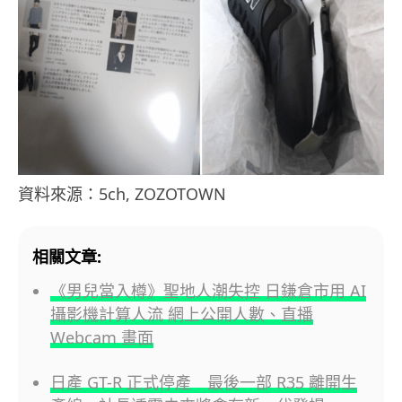
資料來源：5ch, ZOZOTOWN
相關文章:
《男兒當入樽》聖地人潮失控 日鎌倉市用 AI
攝影機計算人流 網上公開人數、直播
Webcam 畫面
日產 GT-R 正式停產 最後一部 R35 離開生