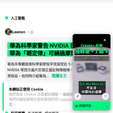
人工智能
Lawton
1 日
×
華為科學家警告 NVIDIA 已近物理極限
華為「韜定律」可繞過摩爾定律瓶頸
華為半導體首席科學家廖恒罕見接受近 5 小時專訪，警告
NVIDIA 等西方晶片巨頭正逼近物理極限，傳統製程升級已失經
閱讀全文
濟效益。他同時介紹華為...
1,546
593
分享
↗
本網站正使用 Cookie
我們使用 Cookie 改善網站體驗。 繼續使用
🎵
⛶
我們的網站即表示您同意我們的
Cookie 政
策
。
📖 詳細評測
→