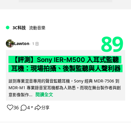
3C科技
流動音樂
89
Lawton
1 日
【評測】Sony IER-M500 入耳式監聽
耳機：現場拍攝、後製監聽與人聲利器
談到專業混音專用的聲音監聽耳機，Sony 經典 MDR-7506 到
MDR-M1 專業錄音室耳機都為人熟悉。而現在舞台製作者與創
閱讀全文
意影像製作...
36
4
分享
↗