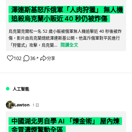
澤連斯基怒斥俄軍「人肉狩獵」 無人機
追殺烏克蘭小販近 40 秒仍被炸傷
烏克蘭克爾松一名 52 歲小販被俄軍無人機追擊近 40 秒後被炸
傷，影片由烏克蘭總統澤連斯基公開。他直斥俄軍對平民進行
閱讀全文
「狩獵式」攻擊，烏克蘭...
102
36
分享
↗
人工智能
Lawton
1 日
中國湖北男自學 AI 「煉金術」 屋內煉
金冒濃煙驚動全區