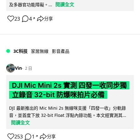
閱讀全文
及多器官功能障礙。...
23
4
分享
↗
3C科技
家居無線
影音產品
Vin
2 日
DJI Mic Mini 2s 實測 四發一收同步獨
立錄音 32-bit 防爆咪拍片必備
DJI 最新推出的 Mic Mini 2s 無線咪支援「四發一收」分軌錄
音，並首度下放 32-bit Float 浮點內錄功能。本文經實測其...
閱讀全文
253
1
分享
↗