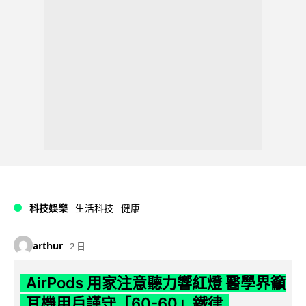
科技娛樂
生活科技
健康
arthur
2 日
AirPods 用家注意聽力響紅燈 醫學界籲
耳機用戶謹守「60-60」鐵律