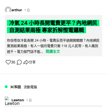
arthur
1 日
冷氣 24 小時長開電費更平？內地網民
自測結果兩極 專家拆解慳電邏輯
你信唔信冷氣長開 24 小時，電費反而平過開開關關？內地網民
實測結果兩極，有人一個月電費只需 118 元人民幣，有人飆到
閱讀全文
過千。電力部門話不能...
36
分享
3C科技
流動電腦
Lawton
1 日