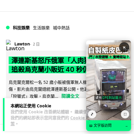
科技娛樂
生活娛樂
城中熱話
Lawton
2 日
×
澤連斯基怒斥俄軍「人肉狩獵」 無人機
追殺烏克蘭小販近 40 秒仍被炸傷
烏克蘭克爾松一名 52 歲小販被俄軍無人機追擊近 40 秒後被炸
傷，影片由烏克蘭總統澤連斯基公開。他直斥俄軍對平民進行
閱讀全文
「狩獵式」攻擊，烏克蘭...
本網站正使用 Cookie
136
41
分享
↗
我們使用 Cookie 改善網站體驗。 繼續使用
🎵
⛶
我們的網站即表示您同意我們的
Cookie 政
策
。
📖 文字版訪問
→