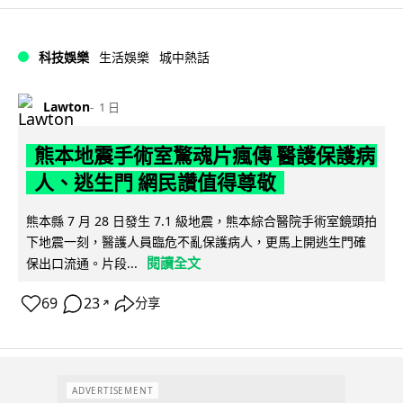
科技娛樂
生活娛樂
城中熱話
Lawton
1 日
熊本地震手術室驚魂片瘋傳 醫護保護病
人、逃生門 網民讚值得尊敬
熊本縣 7 月 28 日發生 7.1 級地震，熊本綜合醫院手術室鏡頭拍
下地震一刻，醫護人員臨危不亂保護病人，更馬上開逃生門確
閱讀全文
保出口流通。片段...
69
23
分享
↗
ADVERTISEMENT