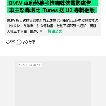
BMW 車廂熒幕強推蜘蛛俠電影廣告
車主怒轟堪比 iTunes 送 U2 專輯翻版
BMW 近日透過無線更新向全球逾 70 個市場車輛中控熒幕推送
《蜘蛛俠：英雄重生》宣傳動畫，啟動車輛即彈出通知，觸發
閱讀全文
大批車主不滿。BMW 早...
25
分享
ADVERTISEMENT