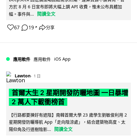
方於 8 月 6 日宣布即將大幅上調 API 收費，惟未公布具體加
閱讀全文
幅。事件與...
67
19
分享
↗
iOS App
應用軟件
應用軟件
Lawton
1 日
首爾大生 2 星期開發防曬地圖 一日暴增
2 萬人下載衝榜首
【行路都要揀好有遮陰】南韓首爾大學 23 歲學生劉敏俊利用 2
星期開發防曬導航 App「走向陰涼處」，結合建築物高度、太
閱讀全文
陽仰角及行道樹陰影...