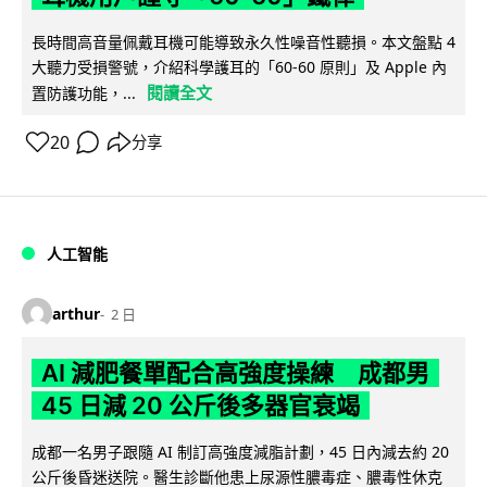
長時間高音量佩戴耳機可能導致永久性噪音性聽損。本文盤點 4
大聽力受損警號，介紹科學護耳的「60-60 原則」及 Apple 內
閱讀全文
置防護功能，...
20
分享
人工智能
arthur
2 日
AI 減肥餐單配合高強度操練 成都男
45 日減 20 公斤後多器官衰竭
成都一名男子跟隨 AI 制訂高強度減脂計劃，45 日內減去約 20
公斤後昏迷送院。醫生診斷他患上尿源性膿毒症、膿毒性休克