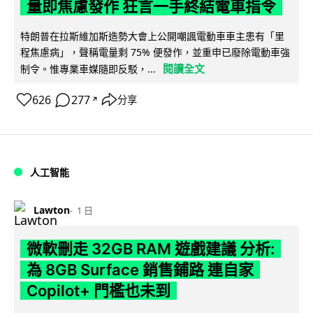
量即焦慮發作 狂言一手終結電車指令
特朗普在拉斯維加斯造勢大會上公開嘲諷電動車車主患有「里
程焦慮病」，聲稱電量剩 75% 便發作，並重申已廢除電動車強
閱讀全文
制令。惟專業車媒隨即反駁，...
626
277
分享
↗
人工智能
Lawton
1 日
微軟刪走 32GB RAM 遊戲建議 分析:
為 8GB Surface 銷售鋪路 連自家
Copilot+ 門檻也未到