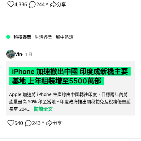
4,336
244
分享
↗
科技娛樂
生活娛樂
城中熱話
Vin
1 日
iPhone 加速撤出中國 印度成新機主要
基地 上年組裝增至5500萬部
Apple 加速將 iPhone 生產線由中國轉往印度，目標兩年內將
產量最高 50% 移至當地。印度政府推出關稅豁免及稅務優惠延
閱讀全文
長至 204...
540
243
分享
↗