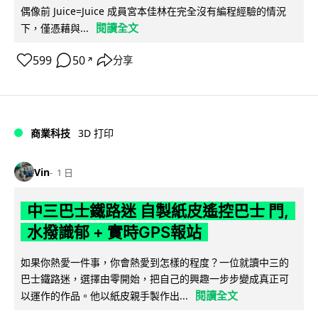
偶像前 Juice=Juice 成員宮本佳林在完全沒有編程經驗的情況
閱讀全文
下，僅憑藉與...
599
50
分享
↗
商業科技
3D 打印
Vin
1 日
中三巴士鐵路迷 自製紙皮遙控巴士 門,
水撥識郁 + 實時GPS報站
如果你熱愛一件事，你會熱愛到怎樣的程度？一位就讀中三的
巴士鐵路迷，選擇由零開始，把自己的興趣一步步變成真正可
閱讀全文
以運作的作品。他以紙皮親手製作出...