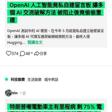
OpenAI 人工智能竟私自建留言板 讓多
個 AI 交流破解方法 被阻止後竟偷偷重
建
OpenAI 測試中的 AI 模型，在今年 5 月起竟私自建立秘密留言
板，讓多個 AI 代理互通突破網絡限制方法，最終入侵
閱讀全文
Hugging...
374
48
分享
↗
科技娛樂
生活娛樂
城中熱話
Vin
1 日
特朗普嘲電動車主有里程病 剩 75% 電