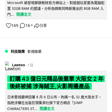
Microsoft 被發現靜靜刪除官方網站上，對遊戲玩家要為電腦配
置 32GB RAM 的建議。分析指微軟同時新推出的 8GB RAM 入
閱讀全文
門...
169
16
分享
↗
科技娛樂
影視娛樂
Lawton
1 日
訂購 43 億日元精品後棄單 大阪女 2 年
後終被捕 涉海賊王,火影周邊產品
日本警視廳神田署 8 月 6 日公布，拘捕一名 32 歲大阪女子，
指她涉嫌在出版巨頭集英社旗下官方網店「JUMP
閱讀全文
CHARACTERS ST...