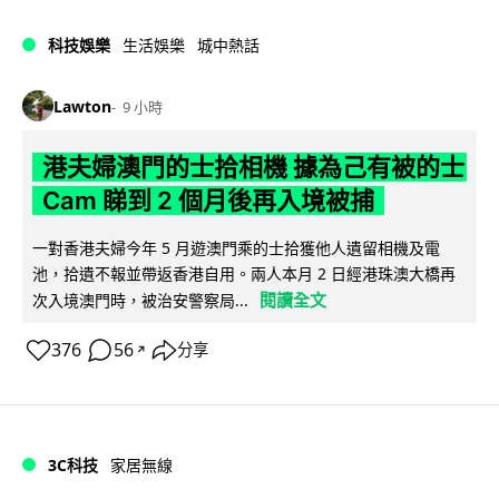
科技娛樂
生活娛樂
城中熱話
Lawton
9 小時
港夫婦澳門的士拾相機 據為己有被的士
Cam 睇到 2 個月後再入境被捕
一對香港夫婦今年 5 月遊澳門乘的士拾獲他人遺留相機及電
池，拾遺不報並帶返香港自用。兩人本月 2 日經港珠澳大橋再
閱讀全文
次入境澳門時，被治安警察局...
376
56
分享
↗
3C科技
家居無線