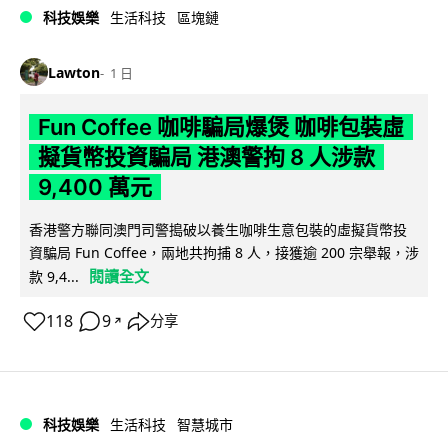
科技娛樂
生活科技
區塊鏈
Lawton
1 日
Fun Coffee 咖啡騙局爆煲 咖啡包裝虛
擬貨幣投資騙局 港澳警拘 8 人涉款
9,400 萬元
香港警方聯同澳門司警搗破以養生咖啡生意包裝的虛擬貨幣投
資騙局 Fun Coffee，兩地共拘捕 8 人，接獲逾 200 宗舉報，涉
閱讀全文
款 9,4...
118
9
分享
↗
科技娛樂
生活科技
智慧城市