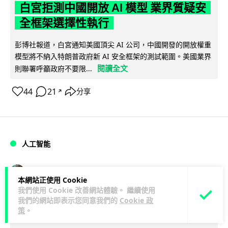
白宮拒測中國開放 AI 模型 業界質疑安
全框架選擇性執行
彭博社報道，白宮通知美國頂尖 AI 公司，中國開發的開放權重
模型將不納入特朗普政府新 AI 安全框架的測試範圍。美國業界
閱讀全文
則聯署呼籲政府不要限...
44
21
分享
↗
人工智能
Vin
1 日
本網站正使用 Cookie
我們使用 Cookie 改善網站體驗。 繼續使用
地盤偷吸煙難逃高空法眼 勞工處出動熱
我們的網站即表示您同意我們的
Cookie 政
策
。
感無人機 擬加 AI 人臉識別精準執法