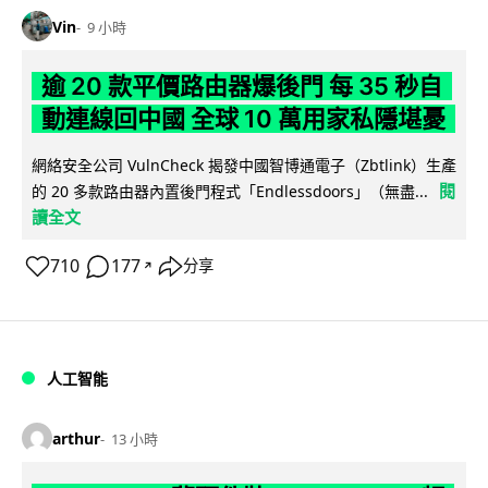
Vin
9 小時
逾 20 款平價路由器爆後門 每 35 秒自
動連線回中國 全球 10 萬用家私隱堪憂
網絡安全公司 VulnCheck 揭發中國智博通電子（Zbtlink）生產
閱
的 20 多款路由器內置後門程式「Endlessdoors」（無盡...
讀全文
710
177
分享
↗
人工智能
arthur
13 小時