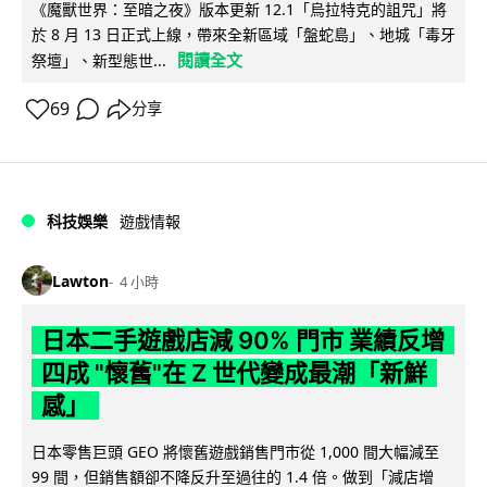
《魔獸世界：至暗之夜》版本更新 12.1「烏拉特克的詛咒」將
於 8 月 13 日正式上線，帶來全新區域「盤蛇島」、地城「毒牙
閱讀全文
祭壇」、新型態世...
69
分享
科技娛樂
遊戲情報
Lawton
4 小時
日本二手遊戲店減 90% 門市 業績反增
四成 "懷舊"在 Z 世代變成最潮「新鮮
感」
日本零售巨頭 GEO 將懷舊遊戲銷售門市從 1,000 間大幅減至
99 間，但銷售額卻不降反升至過往的 1.4 倍。做到「減店增