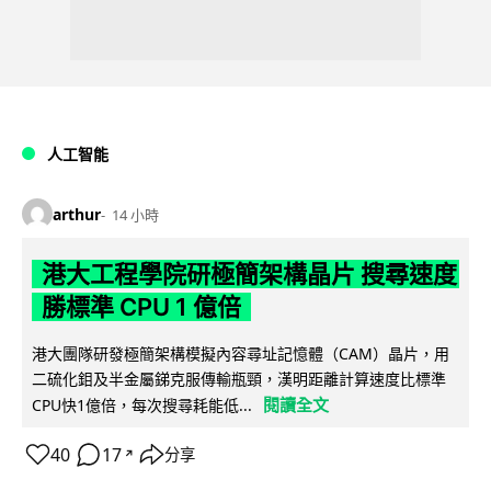
人工智能
arthur
14 小時
港大工程學院研極簡架構晶片 搜尋速度
勝標準 CPU 1 億倍
港大團隊研發極簡架構模擬內容尋址記憶體（CAM）晶片，用
二硫化鉬及半金屬銻克服傳輸瓶頸，漢明距離計算速度比標準
閱讀全文
CPU快1億倍，每次搜尋耗能低...
40
17
分享
↗