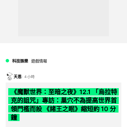
科技娛樂
遊戲情報
天恩
4 小時
《魔獸世界：至暗之夜》12.1 「烏拉特
克的詛咒」專訪：巢穴不為提高世界首
領門檻而設 《諸王之眠》縮短約 10 分
鐘