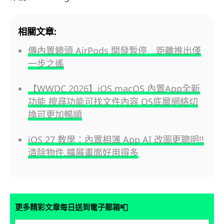
相關文章:
傳內置鏡頭 AirPods 開發暫停 距離推出僅
一步之遙
【WWDC 2026】iOS,macOS 內置App全新
功能 搜尋功能可找文件內容 OS底層網絡切
換可更加暢順
iOS 27 教學：內置相簿 App AI 改圖更聰明!!
清除物件,擴展畫面好用得多
📮
更多精彩文章每日送到電子郵箱