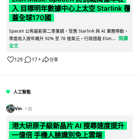
入 目標明年數據中心上太空 Starlink 覆
蓋全球170國
SpaceX 公佈最新第二季業績，受惠 Starlink 與 AI 業務帶動，
閱讀
季度收入按年飆升 92% 至 78 億美元。行政總裁 Elon...
全文
129
17
分享
↗
人工智能
Vin
1 日
港大研原子級新晶片 AI 搜尋速度提升
一億倍 手機人臉識別免上雲端