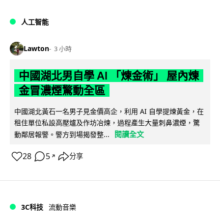
人工智能
Lawton
3 小時
中國湖北男自學 AI 「煉金術」 屋內煉
金冒濃煙驚動全區
中國湖北黃石一名男子見金價高企，利用 AI 自學提煉黃金，在
租住單位私設高壓爐及作坊冶煉，過程產生大量刺鼻濃煙，驚
閱讀全文
動鄰居報警。警方到場揭發整...
28
5
分享
↗
3C科技
流動音樂