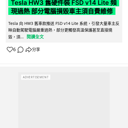
Tesla HW3 舊硬件裝 FSD v14 Lite 頻
現過熱 部分電腦損毀車主須自費維修
Tesla 向 HW3 舊車款推送 FSD v14 Lite 系統，引發大量車主反
映自動駕駛電腦嚴重過熱，部分更觸發高溫保護甚至直接燒
閱讀全文
毀，須...
6
分享
ADVERTISEMENT