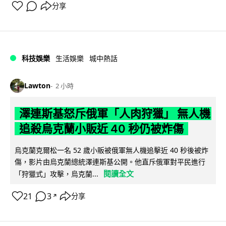
分享
科技娛樂
生活娛樂
城中熱話
Lawton
2 小時
澤連斯基怒斥俄軍「人肉狩獵」 無人機
追殺烏克蘭小販近 40 秒仍被炸傷
烏克蘭克爾松一名 52 歲小販被俄軍無人機追擊近 40 秒後被炸
傷，影片由烏克蘭總統澤連斯基公開。他直斥俄軍對平民進行
閱讀全文
「狩獵式」攻擊，烏克蘭...
21
3
分享
↗