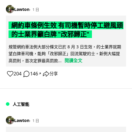
Lawton
1 日
網約車條例生效 有司機暫時停工避風頭
的士業界籲白牌 "改邪歸正"
規管網約車法例大部分條文已於 8 月 3 日生效，的士業界就期
望白牌車司機，能夠「改邪歸正」回流駕駛的士。新例大幅提
閱讀全文
高罰則，首次定罪最高罰款...
204
146
分享
↗
人工智能
Lawton
1 日