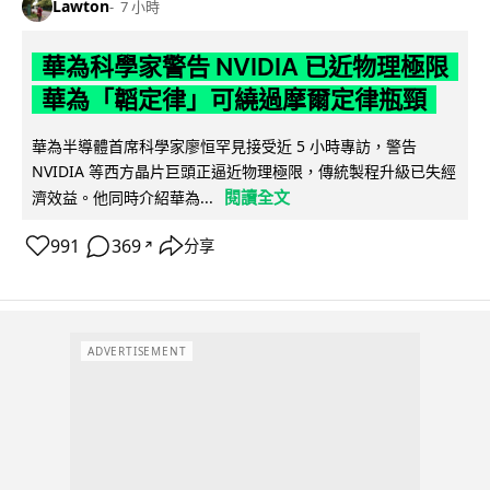
Lawton
7 小時
華為科學家警告 NVIDIA 已近物理極限
華為「韜定律」可繞過摩爾定律瓶頸
華為半導體首席科學家廖恒罕見接受近 5 小時專訪，警告
NVIDIA 等西方晶片巨頭正逼近物理極限，傳統製程升級已失經
閱讀全文
濟效益。他同時介紹華為...
991
369
分享
↗
ADVERTISEMENT