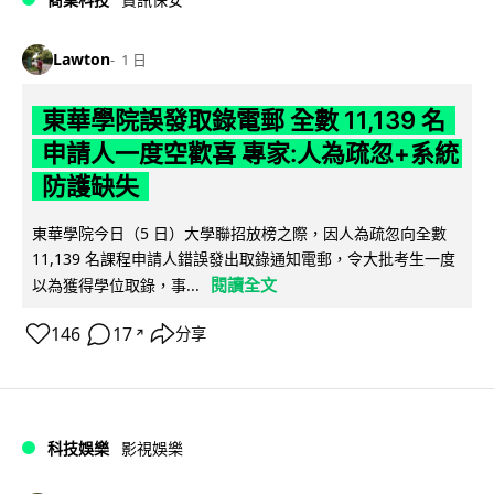
Lawton
1 日
東華學院誤發取錄電郵 全數 11,139 名
申請人一度空歡喜 專家:人為疏忽+系統
防護缺失
東華學院今日（5 日）大學聯招放榜之際，因人為疏忽向全數
11,139 名課程申請人錯誤發出取錄通知電郵，令大批考生一度
閱讀全文
以為獲得學位取錄，事...
146
17
分享
↗
科技娛樂
影視娛樂