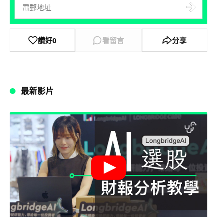
讚好
0
看留言
分享
最新影片