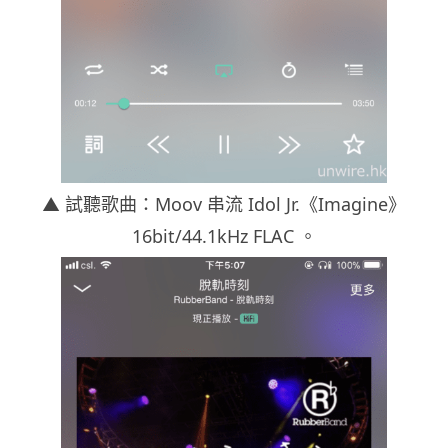
▲ 試聽歌曲：Moov 串流 Idol Jr.《Imagine》
16bit/44.1kHz FLAC 。