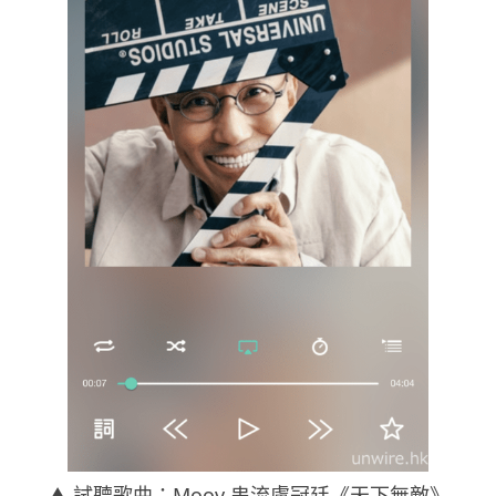
▲ 試聽歌曲：Moov 串流盧冠廷《天下無敵》