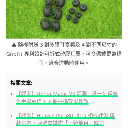
▲ 隨機附送 3 對矽膠耳塞與及 4 對不同尺寸的
GripFit 專利設計可拆式矽膠耳翼，可令佩戴更為穩
固，適合運動時使用。
相關文章:
【評測】Honor Magic V5 評測 進一步輕薄
化手感更佳 + 人像拍攝效果理想
【評測】Huawei Pura80 Ultra 相機評測 遠
赴日本 + 演唱會試盡「一鏡雙目」威力