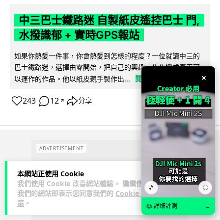
中三巴士鐵路迷 自製紙皮遙控巴士 門,
水撥識郁 + 實時GPS報站
如果你熱愛一件事，你會熱愛到怎樣的程度？一位就讀中三的
巴士鐵路迷，選擇由零開始，把自己的興趣一步步變成真正可
×
閱讀全文
以運作的作品。他以紙皮親手製作出...
243
12
分享
↗
ADVERTISEMENT
本網站正使用 Cookie
我們使用 Cookie 改善網站體驗。 繼續使用
🎵
⛶
我們的網站即表示您同意我們的
Cookie 政
策
。
📖 詳細評測
→