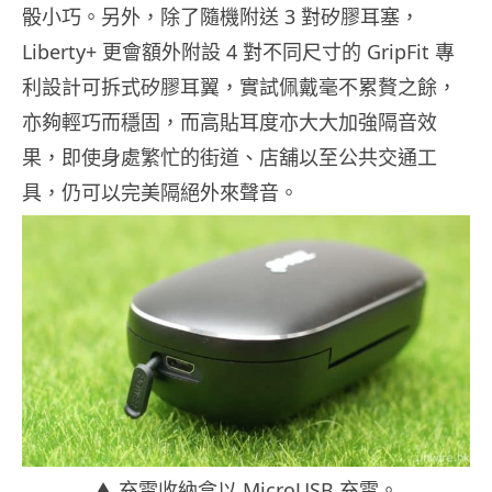
骰小巧。另外，除了隨機附送 3 對矽膠耳塞，
Liberty+ 更會額外附設 4 對不同尺寸的 GripFit 專
利設計可拆式矽膠耳翼，實試佩戴毫不累贅之餘，
亦夠輕巧而穩固，而高貼耳度亦大大加強隔音效
果，即使身處繁忙的街道、店舖以至公共交通工
具，仍可以完美隔絕外來聲音。
▲ 充電收納盒以 MicroUSB 充電。