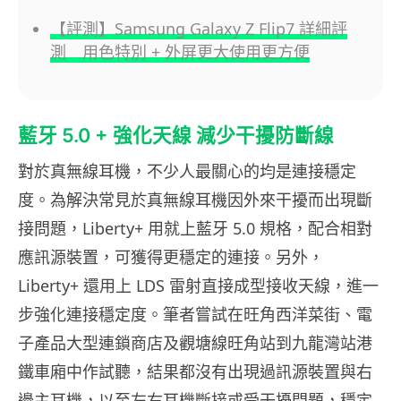
【評測】Samsung Galaxy Z Flip7 詳細評
測 用色特別 + 外屏更大使用更方便
藍牙 5.0 + 強化天線 減少干擾防斷線
對於真無線耳機，不少人最關心的均是連接穩定
度。為解決常見於真無線耳機因外來干擾而出現斷
接問題，Liberty+ 用就上藍牙 5.0 規格，配合相對
應訊源裝置，可獲得更穩定的連接。另外，
Liberty+ 還用上 LDS 雷射直接成型接收天線，進一
步強化連接穩定度。筆者嘗試在旺角西洋菜街、電
子產品大型連鎖商店及觀塘線旺角站到九龍灣站港
鐵車廂中作試聽，結果都沒有出現過訊源裝置與右
邊主耳機，以至左右耳機斷接或受干擾問題，穩定