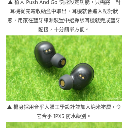
▲ 植入 Push And Go 快速設定功能，只需將一對
耳機從充電收納盒中取出，耳機就會進入配對狀
態，用家在藍牙訊源裝置中選擇該耳機就完成藍牙
配接，十分簡單方便。
▲ 機身採用合乎人體工學設計並加入納米塗層，令
它合乎 IPX5 防水級別。