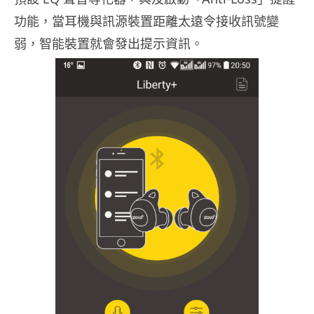
功能，當耳機與訊源裝置距離太遠令接收訊號變
弱，智能裝置就會發出提示資訊。