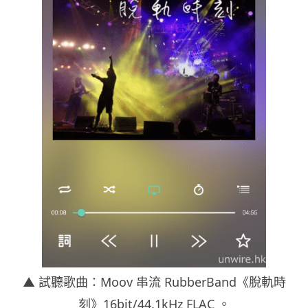
▲ 試聽歌曲：Moov 串流 RubberBand《脫軌時
刻》16bit/44.1kHz FLAC 。