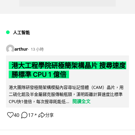
人工智能
arthur
13 小時
港大工程學院研極簡架構晶片 搜尋速度
勝標準 CPU 1 億倍
港大團隊研發極簡架構模擬內容尋址記憶體（CAM）晶片，用
二硫化鉬及半金屬銻克服傳輸瓶頸，漢明距離計算速度比標準
閱讀全文
CPU快1億倍，每次搜尋耗能低...
40
17
分享
↗