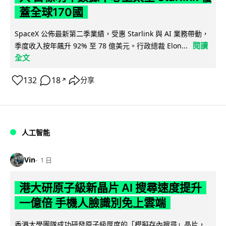
蓋全球170國
SpaceX 公佈最新第二季業績，受惠 Starlink 與 AI 業務帶動，
閱讀
季度收入按年飆升 92% 至 78 億美元。行政總裁 Elon...
全文
132
18
分享
↗
人工智能
Vin
1 日
港大研原子級新晶片 AI 搜尋速度提升
一億倍 手機人臉識別免上雲端
香港大學團隊成功研發原子級厚度的「模擬存內搜尋」晶片，