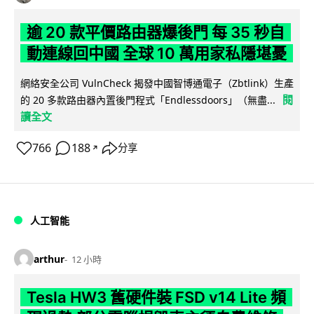
逾 20 款平價路由器爆後門 每 35 秒自
動連線回中國 全球 10 萬用家私隱堪憂
網絡安全公司 VulnCheck 揭發中國智博通電子（Zbtlink）生產
閱
的 20 多款路由器內置後門程式「Endlessdoors」（無盡...
讀全文
766
188
分享
↗
人工智能
arthur
12 小時
Tesla HW3 舊硬件裝 FSD v14 Lite 頻