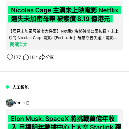
Nicolas Cage 主演未上映電影 Netflix
遺失未加密母帶 被索償 8.19 億港元
【唔見未加密母帶咁大件事】Netflix 洛杉磯辦公室被竊，未上
映的 Nicolas Cage 電影《Fortitude》母帶亦告失蹤。電影...
閱讀全文
177
10
分享
↗
人工智能
Vin
1 日
Elon Musk: SpaceX 將挑戰萬億年收
入 目標明年數據中心上太空 Starlink 覆