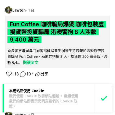
Lawton
1 日
Fun Coffee 咖啡騙局爆煲 咖啡包裝虛
擬貨幣投資騙局 港澳警拘 8 人涉款
9,400 萬元
香港警方聯同澳門司警搗破以養生咖啡生意包裝的虛擬貨幣投
資騙局 Fun Coffee，兩地共拘捕 8 人，接獲逾 200 宗舉報，涉
閱讀全文
款 9,4...
118
10
分享
↗
本網站正使用 Cookie
我們使用 Cookie 改善網站體驗。 繼續使用
科技娛樂
生活科技
智慧城市
我們的網站即表示您同意我們的
Cookie 政
策
。
Lawton
1 日