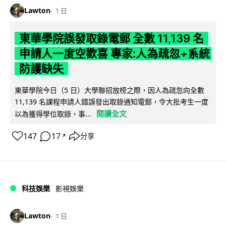
Lawton
1 日
東華學院誤發取錄電郵 全數 11,139 名
申請人一度空歡喜 專家:人為疏忽+系統
防護缺失
東華學院今日（5 日）大學聯招放榜之際，因人為疏忽向全數
11,139 名課程申請人錯誤發出取錄通知電郵，令大批考生一度
閱讀全文
以為獲得學位取錄，事...
147
17
分享
↗
科技娛樂
影視娛樂
Lawton
1 日