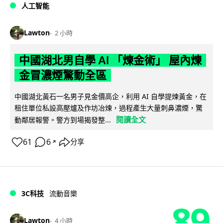
人工智能
Lawton
2 小時
中國湖北男自學 AI 「煉金術」 屋內煉
金冒濃煙驚動全區
中國湖北黃石一名男子見金價高企，利用 AI 自學提煉黃金，在
租住單位私設高壓爐及作坊冶煉，過程產生大量刺鼻濃煙，驚
閱讀全文
動鄰居報警。警方到場揭發整...
61
6
分享
↗
3C科技
流動音樂
89
Lawton
4 小時