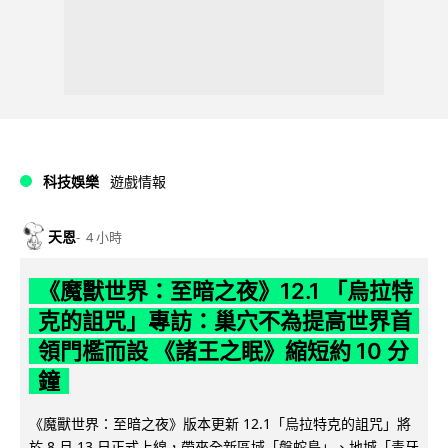
科技娛樂
遊戲情報
天恩
4 小時
《魔獸世界：至暗之夜》12.1 「烏拉特
克的詛咒」專訪：巢穴不為提高世界首
領門檻而設 《諸王之眠》縮短約 10 分
鐘
《魔獸世界：至暗之夜》版本更新 12.1「烏拉特克的詛咒」將
於 8 月 13 日正式上線，帶來全新區域「盤蛇島」、地城「毒牙