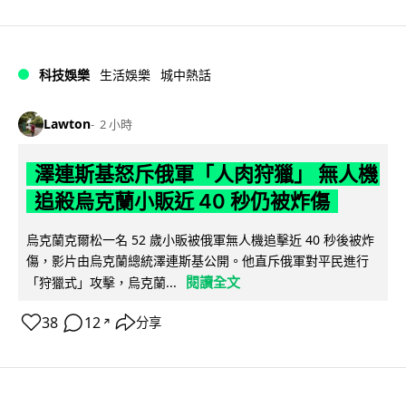
科技娛樂
生活娛樂
城中熱話
Lawton
2 小時
澤連斯基怒斥俄軍「人肉狩獵」 無人機
追殺烏克蘭小販近 40 秒仍被炸傷
烏克蘭克爾松一名 52 歲小販被俄軍無人機追擊近 40 秒後被炸
傷，影片由烏克蘭總統澤連斯基公開。他直斥俄軍對平民進行
閱讀全文
「狩獵式」攻擊，烏克蘭...
38
12
分享
↗