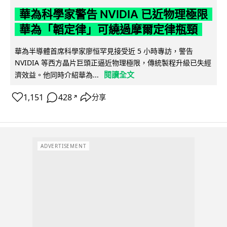
華為科學家警告 NVIDIA 已近物理極限
華為「韜定律」可繞過摩爾定律瓶頸
華為半導體首席科學家廖恒罕見接受近 5 小時專訪，警告
NVIDIA 等西方晶片巨頭正逼近物理極限，傳統製程升級已失經
閱讀全文
濟效益。他同時介紹華為...
1,151
428
分享
↗
ADVERTISEMENT