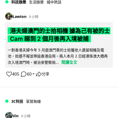
科技娛樂
生活娛樂
城中熱話
Lawton
9 小時
港夫婦澳門的士拾相機 據為己有被的士
Cam 睇到 2 個月後再入境被捕
一對香港夫婦今年 5 月遊澳門乘的士拾獲他人遺留相機及電
池，拾遺不報並帶返香港自用。兩人本月 2 日經港珠澳大橋再
閱讀全文
次入境澳門時，被治安警察局...
405
60
分享
↗
3C科技
家居無線
Vin
9 小時