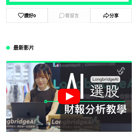
讚好
0
看留言
分享
最新影片