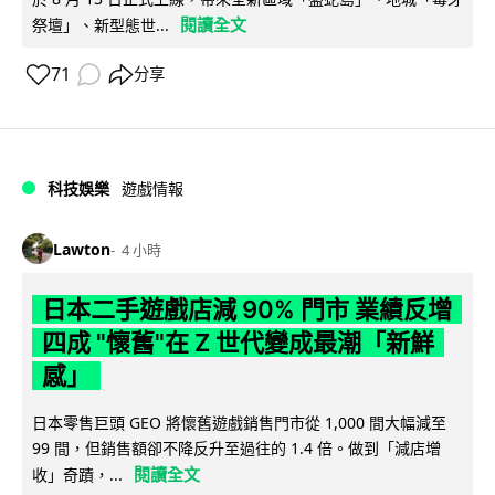
閱讀全文
祭壇」、新型態世...
71
分享
科技娛樂
遊戲情報
Lawton
4 小時
日本二手遊戲店減 90% 門市 業績反增
四成 "懷舊"在 Z 世代變成最潮「新鮮
感」
日本零售巨頭 GEO 將懷舊遊戲銷售門市從 1,000 間大幅減至
99 間，但銷售額卻不降反升至過往的 1.4 倍。做到「減店增
閱讀全文
收」奇蹟，...