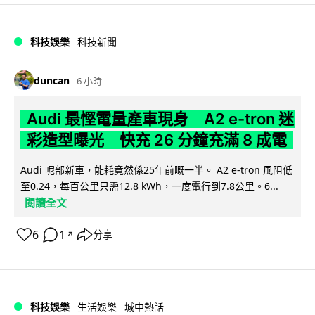
科技娛樂
科技新聞
duncan
6 小時
Audi 最慳電量產車現身 A2 e-tron 迷
彩造型曝光 快充 26 分鐘充滿 8 成電
Audi 呢部新車，能耗竟然係25年前嘅一半。 A2 e-tron 風阻低
至0.24，每百公里只需12.8 kWh，一度電行到7.8公里。6...
閱讀全文
6
1
分享
↗
科技娛樂
生活娛樂
城中熱話