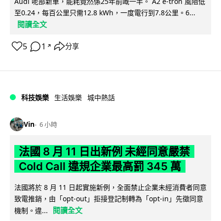
Audi 呢部新車，能耗竟然係25年前嘅一半。 A2 e-tron 風阻低
至0.24，每百公里只需12.8 kWh，一度電行到7.8公里。6...
閱讀全文
5
1
分享
↗
科技娛樂
生活娛樂
城中熱話
Vin
6 小時
法國 8 月 11 日出新例 未經同意嚴禁
Cold Call 違規企業最高罰 345 萬
法國將於 8 月 11 日起實施新例，全面禁止企業未經消費者同意
致電推銷，由「opt-out」拒接登記制轉為「opt-in」先徵同意
閱讀全文
機制。違...