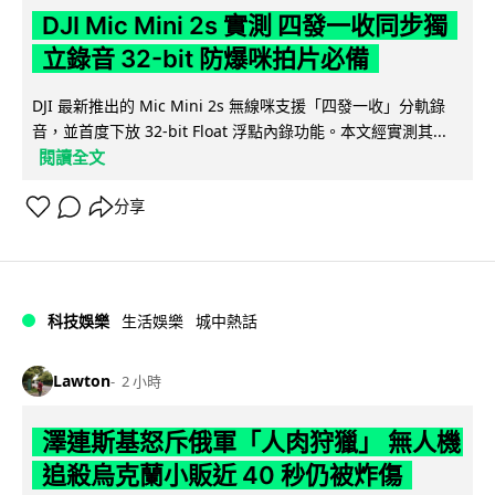
DJI Mic Mini 2s 實測 四發一收同步獨
立錄音 32-bit 防爆咪拍片必備
DJI 最新推出的 Mic Mini 2s 無線咪支援「四發一收」分軌錄
音，並首度下放 32-bit Float 浮點內錄功能。本文經實測其...
閱讀全文
分享
科技娛樂
生活娛樂
城中熱話
Lawton
2 小時
澤連斯基怒斥俄軍「人肉狩獵」 無人機
追殺烏克蘭小販近 40 秒仍被炸傷