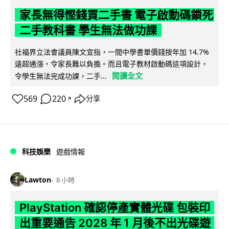
家長無得慳錢買二手書 電子啟動碼鎖死
二手教科書 學生無法做功課
社福界立法會議員陳文宜指，一間中學書單價錢按年加 14.7%
遠超通漲，令家長難以負擔。而且電子教材啟動碼這項設計，
閱讀全文
令學生無法完成功課，二手...
569
220
分享
↗
科技娛樂
遊戲情報
Lawton
8 小時
PlayStation 確認停產實體光碟 包裝印
出重要通告 2028 年 1 月後不出光碟遊