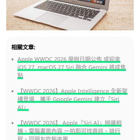
相關文章:
Apple WWDC 2026 舉辦日期公佈 或迎來
iOS 27, macOS 27 Siri 融合 Gemini 將成焦
點
【WWDC 2026】Apple Intelligence 全新架
構登場 攜手 Google Gemini 建立「Siri
AI」
【WWDC 2026】 Apple「Siri AI」辨識相
機、電腦畫面內容 一拍即可找資訊、排行
程、同朋友吃飯夾單