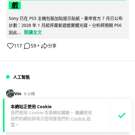
戲
Sony 已在 PS5 主機包裝加貼提示貼紙，重申官方 7 月已公布
計劃：2028 年 1 月起停產新遊戲實體光碟。分析師預期 PS6
閱讀全文
因此...
117
59
分享
↗
人工智能
Vin
9 小時
本網站正使用 Cookie
Samsung 展示 Galaxy AI 新方向 未來
我們使用 Cookie 改善網站體驗。 繼續使用
手機毋須輸入文字 轉向 Agent 全自動操
我們的網站即表示您同意我們的
Cookie 政
策
。
作