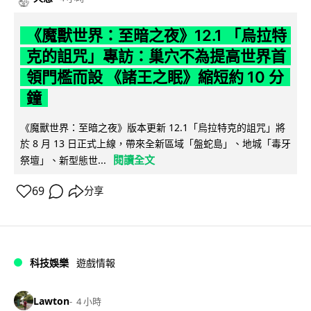
《魔獸世界：至暗之夜》12.1 「烏拉特
克的詛咒」專訪：巢穴不為提高世界首
領門檻而設 《諸王之眠》縮短約 10 分
鐘
《魔獸世界：至暗之夜》版本更新 12.1「烏拉特克的詛咒」將
於 8 月 13 日正式上線，帶來全新區域「盤蛇島」、地城「毒牙
閱讀全文
祭壇」、新型態世...
69
分享
科技娛樂
遊戲情報
Lawton
4 小時