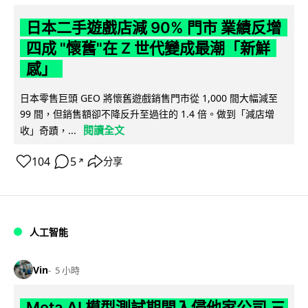
日本二手遊戲店減 90% 門市 業績反增
四成 "懷舊"在 Z 世代變成最潮「新鮮
感」
日本零售巨頭 GEO 將懷舊遊戲銷售門市從 1,000 間大幅減至
99 間，但銷售額卻不降反升至過往的 1.4 倍。做到「減店增
閱讀全文
收」奇蹟，...
104
5
分享
↗
人工智能
Vin
5 小時
Meta AI 模型測試期間入侵他家公司 三