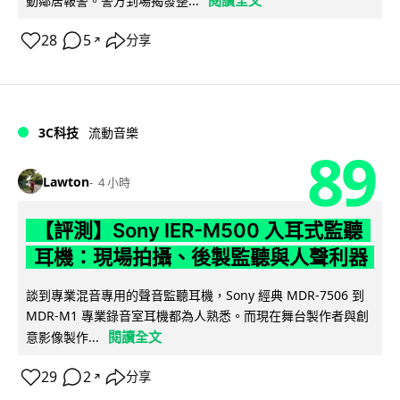
閱讀全文
動鄰居報警。警方到場揭發整...
28
5
分享
↗
3C科技
流動音樂
89
Lawton
4 小時
【評測】Sony IER-M500 入耳式監聽
耳機：現場拍攝、後製監聽與人聲利器
談到專業混音專用的聲音監聽耳機，Sony 經典 MDR-7506 到
MDR-M1 專業錄音室耳機都為人熟悉。而現在舞台製作者與創
閱讀全文
意影像製作...
29
2
分享
↗