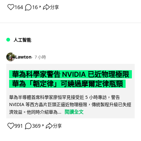
164
16
分享
↗
人工智能
Lawton
7 小時
華為科學家警告 NVIDIA 已近物理極限
華為「韜定律」可繞過摩爾定律瓶頸
華為半導體首席科學家廖恒罕見接受近 5 小時專訪，警告
NVIDIA 等西方晶片巨頭正逼近物理極限，傳統製程升級已失經
閱讀全文
濟效益。他同時介紹華為...
991
369
分享
↗