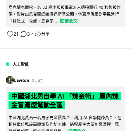
烏克蘭克爾松一名 52 歲小販被俄軍無人機追擊近 40 秒後被炸
傷，影片由烏克蘭總統澤連斯基公開。他直斥俄軍對平民進行
閱讀全文
「狩獵式」攻擊，烏克蘭...
21
3
分享
↗
人工智能
Lawton
2 小時
中國湖北男自學 AI 「煉金術」 屋內煉
金冒濃煙驚動全區
中國湖北黃石一名男子見金價高企，利用 AI 自學提煉黃金，在
租住單位私設高壓爐及作坊冶煉，過程產生大量刺鼻濃煙，驚