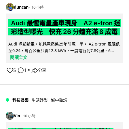
duncan
10 小時
Audi 最慳電量產車現身 A2 e-tron 迷
彩造型曝光 快充 26 分鐘充滿 8 成電
Audi 呢部新車，能耗竟然係25年前嘅一半。 A2 e-tron 風阻低
至0.24，每百公里只需12.8 kWh，一度電行到7.8公里。6...
閱讀全文
5
1
分享
↗
科技娛樂
生活娛樂
城中熱話
Vin
10 小時