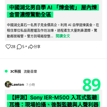
中國湖北男自學 AI 「煉金術」 屋內煉
金冒濃煙驚動全區
中國湖北黃石一名男子見金價高企，利用 AI 自學提煉黃金，在
租住單位私設高壓爐及作坊冶煉，過程產生大量刺鼻濃煙，驚
閱讀全文
動鄰居報警。警方到場揭發整...
28
5
分享
↗
3C科技
流動音樂
89
Lawton
7 小時
【評測】Sony IER-M500 入耳式監聽
耳機：現場拍攝、後製監聽與人聲利器