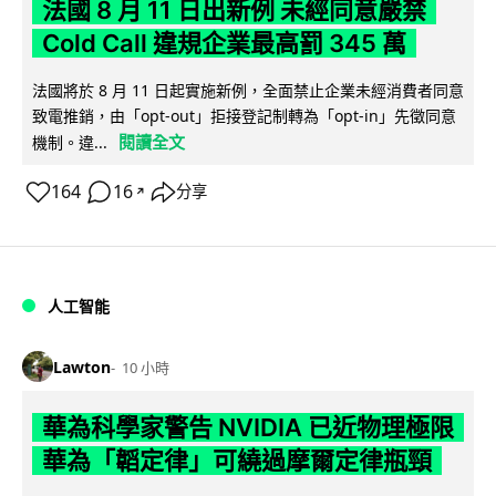
法國 8 月 11 日出新例 未經同意嚴禁
Cold Call 違規企業最高罰 345 萬
法國將於 8 月 11 日起實施新例，全面禁止企業未經消費者同意
致電推銷，由「opt-out」拒接登記制轉為「opt-in」先徵同意
閱讀全文
機制。違...
164
16
分享
↗
人工智能
Lawton
10 小時
華為科學家警告 NVIDIA 已近物理極限
華為「韜定律」可繞過摩爾定律瓶頸