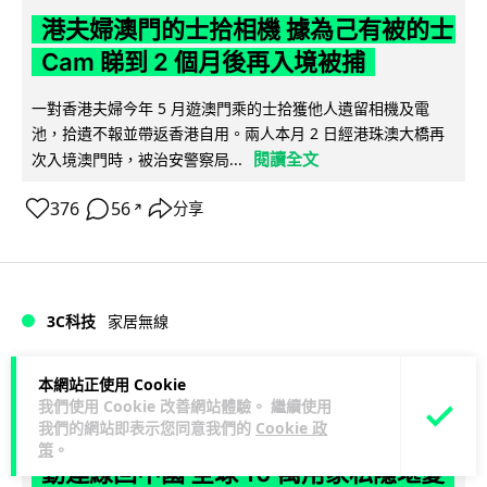
港夫婦澳門的士拾相機 據為己有被的士
Cam 睇到 2 個月後再入境被捕
一對香港夫婦今年 5 月遊澳門乘的士拾獲他人遺留相機及電
池，拾遺不報並帶返香港自用。兩人本月 2 日經港珠澳大橋再
閱讀全文
次入境澳門時，被治安警察局...
376
56
分享
↗
3C科技
家居無線
Vin
13 小時
本網站正使用 Cookie
我們使用 Cookie 改善網站體驗。 繼續使用
我們的網站即表示您同意我們的
Cookie 政
逾 20 款平價路由器爆後門 每 35 秒自
策
。
動連線回中國 全球 10 萬用家私隱堪憂