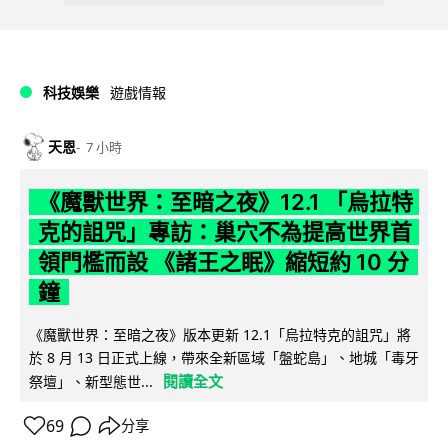
科技娛樂
遊戲情報
天恩
7 小時
《魔獸世界：至暗之夜》12.1 「烏拉特
克的詛咒」專訪：巢穴不為提高世界首
領門檻而設 《諸王之眠》縮短約 10 分
鐘
《魔獸世界：至暗之夜》版本更新 12.1「烏拉特克的詛咒」將
於 8 月 13 日正式上線，帶來全新區域「盤蛇島」、地城「毒牙
閱讀全文
祭壇」、新型態世...
69
分享