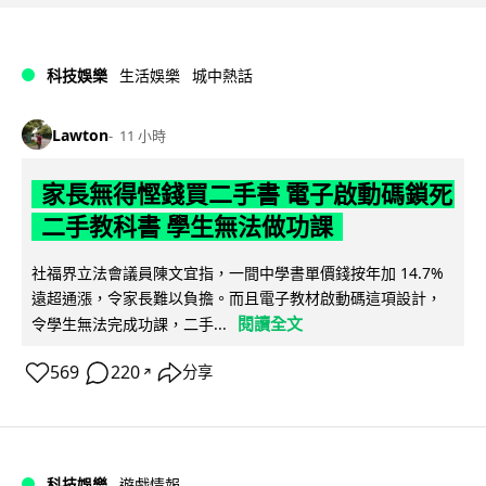
科技娛樂
生活娛樂
城中熱話
Lawton
11 小時
家長無得慳錢買二手書 電子啟動碼鎖死
二手教科書 學生無法做功課
社福界立法會議員陳文宜指，一間中學書單價錢按年加 14.7%
遠超通漲，令家長難以負擔。而且電子教材啟動碼這項設計，
閱讀全文
令學生無法完成功課，二手...
569
220
分享
↗
科技娛樂
遊戲情報