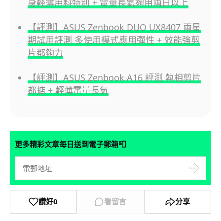
身輕薄用料特別 + 電量長氣夠用兩日以上
【評測】ASUS Zenbook DUO UX8407 兩星
期試用評測 多使用模式應用彈性 + 效能強剪
片都夠力
【評測】ASUS Zenbook A16 評測 執相剪片
都掂 + 輕薄電量長氣
📮
更多精彩文章每日送到電子郵箱
讚好
0
看留言
分享