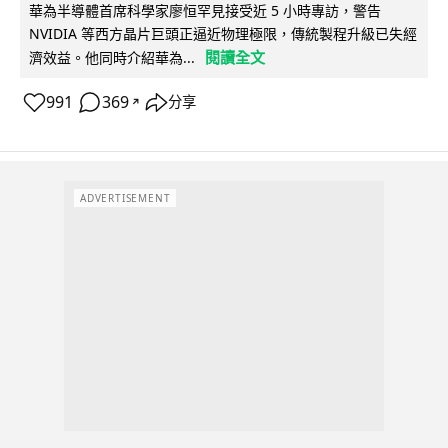
華為半導體首席科學家廖恒罕見接受近 5 小時專訪，警告
NVIDIA 等西方晶片巨頭正逼近物理極限，傳統製程升級已失經
閱讀全文
濟效益。他同時介紹華為...
991
369
分享
↗
ADVERTISEMENT