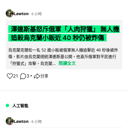
Lawton
6 小時
澤連斯基怒斥俄軍「人肉狩獵」 無人機
追殺烏克蘭小販近 40 秒仍被炸傷
烏克蘭克爾松一名 52 歲小販被俄軍無人機追擊近 40 秒後被炸
傷，影片由烏克蘭總統澤連斯基公開。他直斥俄軍對平民進行
閱讀全文
「狩獵式」攻擊，烏克蘭...
21
3
分享
↗
人工智能
Lawton
6 小時