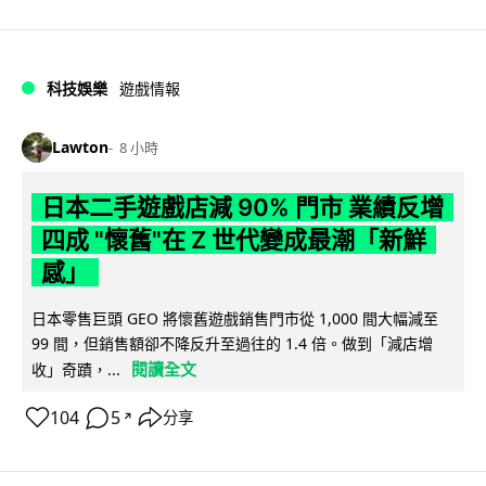
科技娛樂
遊戲情報
Lawton
8 小時
日本二手遊戲店減 90% 門市 業績反增
四成 "懷舊"在 Z 世代變成最潮「新鮮
感」
日本零售巨頭 GEO 將懷舊遊戲銷售門市從 1,000 間大幅減至
99 間，但銷售額卻不降反升至過往的 1.4 倍。做到「減店增
閱讀全文
收」奇蹟，...
104
5
分享
↗