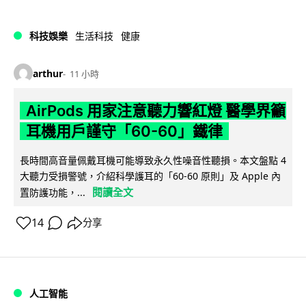
科技娛樂
生活科技
健康
arthur
11 小時
AirPods 用家注意聽力響紅燈 醫學界籲
耳機用戶謹守「60-60」鐵律
長時間高音量佩戴耳機可能導致永久性噪音性聽損。本文盤點 4
大聽力受損警號，介紹科學護耳的「60-60 原則」及 Apple 內
閱讀全文
置防護功能，...
14
分享
人工智能