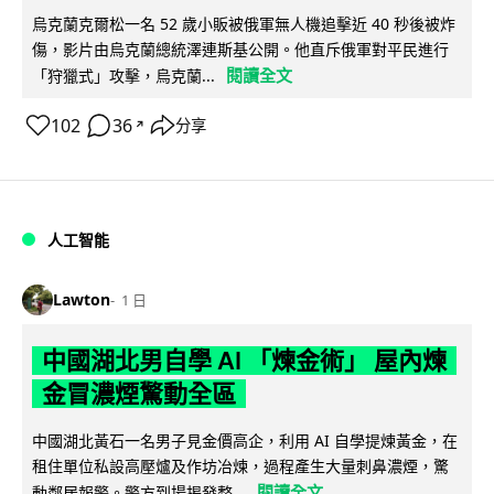
烏克蘭克爾松一名 52 歲小販被俄軍無人機追擊近 40 秒後被炸
傷，影片由烏克蘭總統澤連斯基公開。他直斥俄軍對平民進行
閱讀全文
「狩獵式」攻擊，烏克蘭...
102
36
分享
↗
人工智能
Lawton
1 日
中國湖北男自學 AI 「煉金術」 屋內煉
金冒濃煙驚動全區
中國湖北黃石一名男子見金價高企，利用 AI 自學提煉黃金，在
租住單位私設高壓爐及作坊冶煉，過程產生大量刺鼻濃煙，驚
閱讀全文
動鄰居報警。警方到場揭發整...