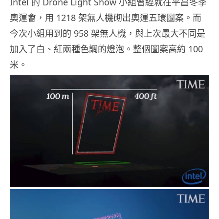
Intel 的 Drone Light Show 小組曾經就在平昌冬季
奧運會，用 1218 架無人機砌出奧運五環圖案。而
今次小組用到的 958 架無人機，與上次最大不同是
加入了白、紅兩種色調的燈泡。整個圖案高約 100
米。