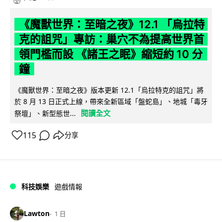
《魔獸世界：至暗之夜》12.1 「烏拉特
克的詛咒」專訪：巢穴不為提高世界首
領門檻而設 《諸王之眠》縮短約 10 分
鐘
《魔獸世界：至暗之夜》版本更新 12.1「烏拉特克的詛咒」將
於 8 月 13 日正式上線，帶來全新區域「盤蛇島」、地城「毒牙
閱讀全文
祭壇」、新型態世...
115
分享
科技娛樂
遊戲情報
Lawton
1 日