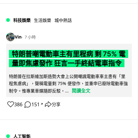
科技娛樂
生活娛樂
城中熱話
Vin
7 小時
特朗普嘲電動車主有里程病 剩 75% 電
量即焦慮發作 狂言一手終結電車指令
特朗普在拉斯維加斯造勢大會上公開嘲諷電動車車主患有「里
程焦慮病」，聲稱電量剩 75% 便發作，並重申已廢除電動車強
閱讀全文
制令。惟專業車媒隨即反駁，...
386
151
分享
↗
人工智能