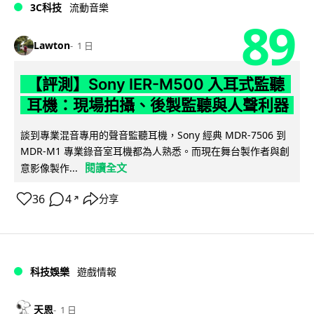
3C科技
流動音樂
89
Lawton
1 日
【評測】Sony IER-M500 入耳式監聽
耳機：現場拍攝、後製監聽與人聲利器
談到專業混音專用的聲音監聽耳機，Sony 經典 MDR-7506 到
MDR-M1 專業錄音室耳機都為人熟悉。而現在舞台製作者與創
閱讀全文
意影像製作...
36
4
分享
↗
科技娛樂
遊戲情報
天恩
1 日