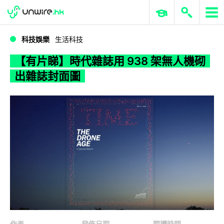
WWDC 2026
GenAI 與雲端科技專區
ERP 與商業 AI
【有片睇】時代雜誌用 938 架無人機砌出雜誌封面圖
科技娛樂
生活科技
【有片睇】時代雜誌用 938 架無人機砌
出雜誌封面圖
作者
發佈日期
閱讀時間