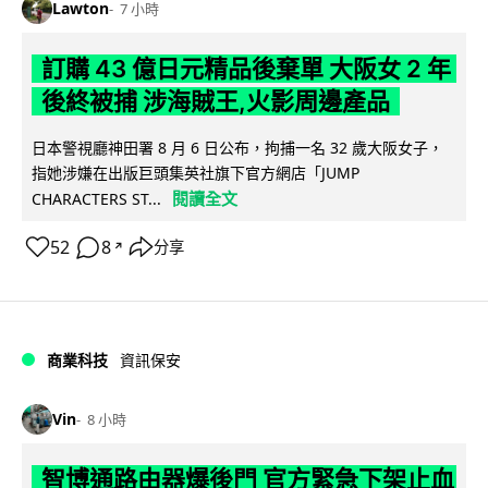
Lawton
7 小時
訂購 43 億日元精品後棄單 大阪女 2 年
後終被捕 涉海賊王,火影周邊產品
日本警視廳神田署 8 月 6 日公布，拘捕一名 32 歲大阪女子，
指她涉嫌在出版巨頭集英社旗下官方網店「JUMP
閱讀全文
CHARACTERS ST...
52
8
分享
↗
商業科技
資訊保安
Vin
8 小時
智博通路由器爆後門 官方緊急下架止血