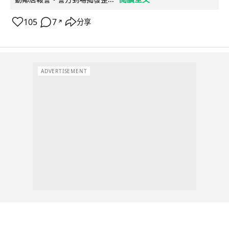
105
7
分享
↗
ADVERTISEMENT