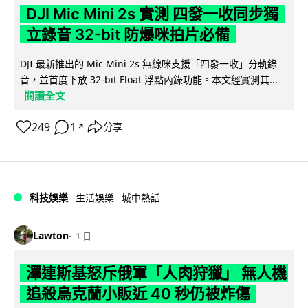
DJI Mic Mini 2s 實測 四發一收同步獨
立錄音 32-bit 防爆咪拍片必備
DJI 最新推出的 Mic Mini 2s 無線咪支援「四發一收」分軌錄
音，並首度下放 32-bit Float 浮點內錄功能。本文經實測其...
閱讀全文
249
1
分享
↗
科技娛樂
生活娛樂
城中熱話
Lawton
1 日
澤連斯基怒斥俄軍「人肉狩獵」 無人機
追殺烏克蘭小販近 40 秒仍被炸傷