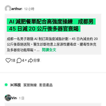
arthur
12 小時
AI 減肥餐單配合高強度操練 成都男
45 日減 20 公斤後多器官衰竭
成都一名男子跟隨 AI 制訂高強度減脂計劃，45 日內減去約 20
公斤後昏迷送院。醫生診斷他患上尿源性膿毒症、膿毒性休克
閱讀全文
及多器官功能障礙。...
18
4
分享
↗
3C科技
家居無線
影音產品
Vin
1 日