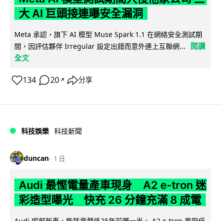
大 AI 巨頭接連曝安全漏洞
Meta 承認，旗下 AI 模型 Muse Spark 1.1 在網絡安全測試期
閱讀
間，因評估夥伴 Irregular 設定出錯而意外連上互聯網...
全文
134
20
分享
↗
科技娛樂
科技新聞
duncan
1 日
Audi 最慳電量產車現身 A2 e-tron 迷
彩造型曝光 快充 26 分鐘充滿 8 成電
Audi 呢部新車，能耗竟然係25年前嘅一半。 A2 e-tron 風阻低