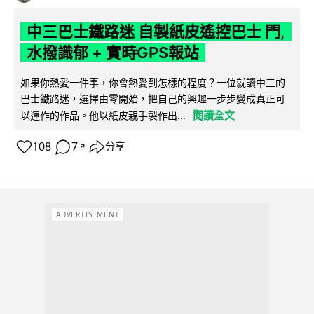
中三巴士鐵路迷 自製紙皮遙控巴士 門,
水撥識郁 + 實時GPS報站
如果你熱愛一件事，你會熱愛到怎樣的程度？一位就讀中三的
巴士鐵路迷，選擇由零開始，把自己的興趣一步步變成真正可
閱讀全文
以運作的作品。他以紙皮親手製作出...
108
7
分享
↗
ADVERTISEMENT