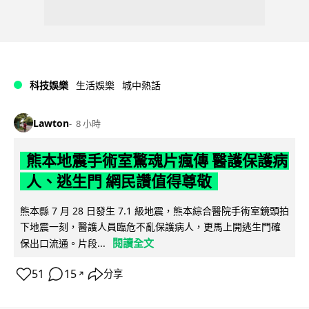
科技娛樂
生活娛樂
城中熱話
Lawton
8 小時
熊本地震手術室驚魂片瘋傳 醫護保護病
人、逃生門 網民讚值得尊敬
熊本縣 7 月 28 日發生 7.1 級地震，熊本綜合醫院手術室鏡頭拍
下地震一刻，醫護人員臨危不亂保護病人，更馬上開逃生門確
閱讀全文
保出口流通。片段...
51
15
分享
↗