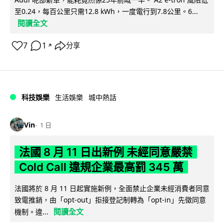
至0.24，每百公里只需12.8 kWh，一度電行到7.8公里。6...
閱讀全文
7
1
分享
↗
科技娛樂
生活娛樂
城中熱話
Vin
1 日
法國 8 月 11 日出新例 未經同意嚴禁
Cold Call 違規企業最高罰 345 萬
法國將於 8 月 11 日起實施新例，全面禁止企業未經消費者同意
致電推銷，由「opt-out」拒接登記制轉為「opt-in」先徵同意
閱讀全文
機制。違...