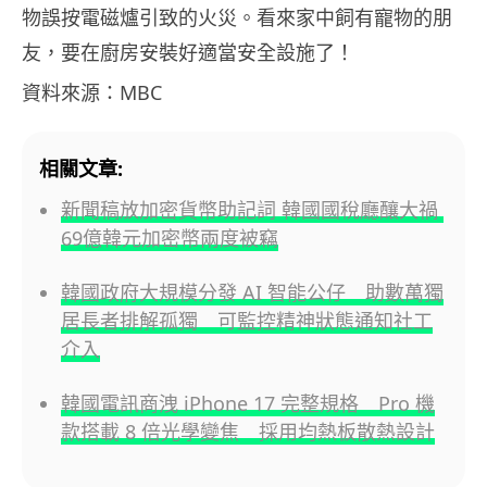
物誤按電磁爐引致的火災。看來家中飼有寵物的朋
友，要在廚房安裝好適當安全設施了！
資料來源：MBC
相關文章:
新聞稿放加密貨幣助記詞 韓國國稅廳釀大禍
69億韓元加密幣兩度被竊
韓國政府大規模分發 AI 智能公仔 助數萬獨
居長者排解孤獨 可監控精神狀態通知社工
介入
韓國電訊商洩 iPhone 17 完整規格 Pro 機
款搭載 8 倍光學變焦 採用均熱板散熱設計