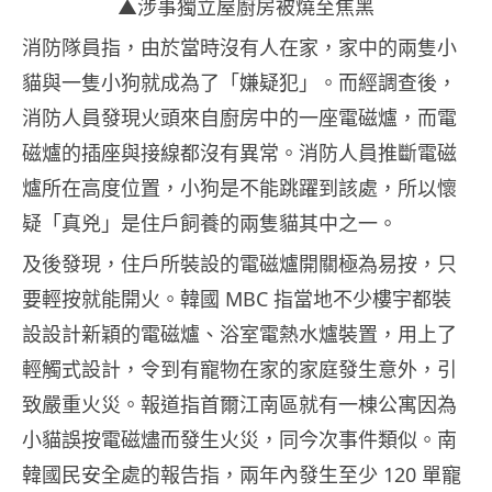
▲涉事獨立屋廚房被燒至焦黑
消防隊員指，由於當時沒有人在家，家中的兩隻小
貓與一隻小狗就成為了「嫌疑犯」。而經調查後，
消防人員發現火頭來自廚房中的一座電磁爐，而電
磁爐的插座與接線都沒有異常。消防人員推斷電磁
爐所在高度位置，小狗是不能跳躍到該處，所以懷
疑「真兇」是住戶飼養的兩隻貓其中之一。
及後發現，住戶所裝設的電磁爐開關極為易按，只
要輕按就能開火。韓國 MBC 指當地不少樓宇都裝
設設計新穎的電磁爐、浴室電熱水爐裝置，用上了
輕觸式設計，令到有寵物在家的家庭發生意外，引
致嚴重火災。報道指首爾江南區就有一棟公寓因為
小貓誤按電磁燼而發生火災，同今次事件類似。南
韓國民安全處的報告指，兩年內發生至少 120 單寵