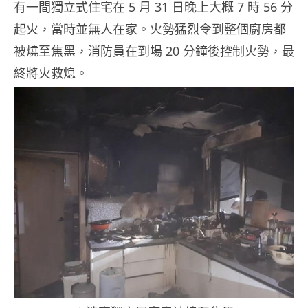
有一間獨立式住宅在 5 月 31 日晚上大概 7 時 56 分
起火，當時並無人在家。火勢猛烈令到整個廚房都
被燒至焦黑，消防員在到場 20 分鐘後控制火勢，最
終將火救熄。