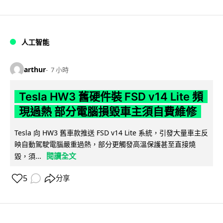
人工智能
arthur
7 小時
Tesla HW3 舊硬件裝 FSD v14 Lite 頻
現過熱 部分電腦損毀車主須自費維修
Tesla 向 HW3 舊車款推送 FSD v14 Lite 系統，引發大量車主反
映自動駕駛電腦嚴重過熱，部分更觸發高溫保護甚至直接燒
閱讀全文
毀，須...
5
分享