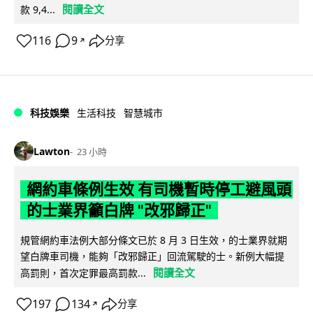
閱讀全文
款 9,4...
116
9
分享
↗
科技娛樂
生活科技
智慧城市
Lawton
23 小時
網約車條例生效 有司機暫時停工避風頭
的士業界籲白牌 "改邪歸正"
規管網約車法例大部分條文已於 8 月 3 日生效，的士業界就期
望白牌車司機，能夠「改邪歸正」回流駕駛的士。新例大幅提
閱讀全文
高罰則，首次定罪最高罰款...
197
134
分享
↗