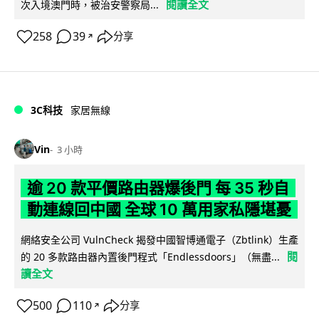
閱讀全文
次入境澳門時，被治安警察局...
258
39
分享
↗
3C科技
家居無線
Vin
3 小時
逾 20 款平價路由器爆後門 每 35 秒自
動連線回中國 全球 10 萬用家私隱堪憂
網絡安全公司 VulnCheck 揭發中國智博通電子（Zbtlink）生產
閱
的 20 多款路由器內置後門程式「Endlessdoors」（無盡...
讀全文
500
110
分享
↗