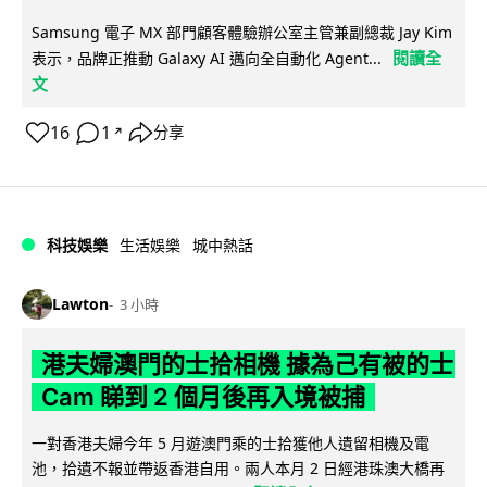
Samsung 電子 MX 部門顧客體驗辦公室主管兼副總裁 Jay Kim
閱讀全
表示，品牌正推動 Galaxy AI 邁向全自動化 Agent...
文
16
1
分享
↗
科技娛樂
生活娛樂
城中熱話
Lawton
3 小時
港夫婦澳門的士拾相機 據為己有被的士
Cam 睇到 2 個月後再入境被捕
一對香港夫婦今年 5 月遊澳門乘的士拾獲他人遺留相機及電
池，拾遺不報並帶返香港自用。兩人本月 2 日經港珠澳大橋再