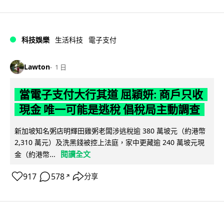
科技娛樂
生活科技
電子支付
Lawton
1 日
當電子支付大行其道 屈穎妍: 商戶只收
現金 唯一可能是逃稅 倡稅局主動調查
新加坡知名粥店明輝田雞粥老闆涉逃稅逾 380 萬坡元（約港幣
2,310 萬元）及洗黑錢被控上法庭，家中更藏逾 240 萬坡元現
閱讀全文
金（約港幣...
917
578
分享
↗