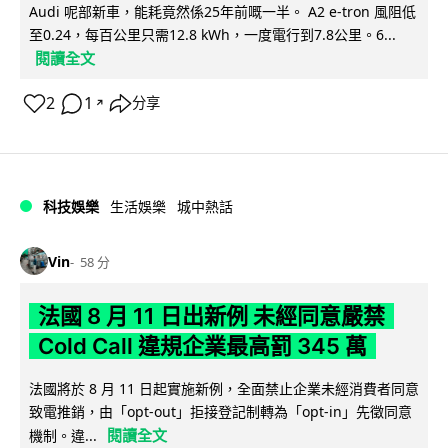
Audi 呢部新車，能耗竟然係25年前嘅一半。 A2 e-tron 風阻低
至0.24，每百公里只需12.8 kWh，一度電行到7.8公里。6...
閱讀全文
2
1
分享
↗
科技娛樂
生活娛樂
城中熱話
Vin
58 分
法國 8 月 11 日出新例 未經同意嚴禁
Cold Call 違規企業最高罰 345 萬
法國將於 8 月 11 日起實施新例，全面禁止企業未經消費者同意
致電推銷，由「opt-out」拒接登記制轉為「opt-in」先徵同意
閱讀全文
機制。違...