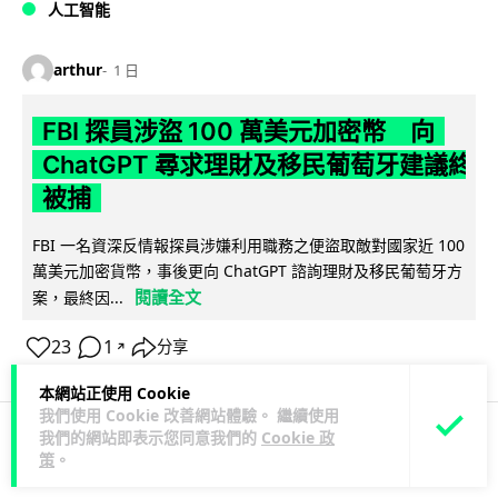
人工智能
arthur
1 日
FBI 探員涉盜 100 萬美元加密幣 向
ChatGPT 尋求理財及移民葡萄牙建議終
被捕
FBI 一名資深反情報探員涉嫌利用職務之便盜取敵對國家近 100
萬美元加密貨幣，事後更向 ChatGPT 諮詢理財及移民葡萄牙方
閱讀全文
案，最終因...
23
1
分享
↗
本網站正使用 Cookie
我們使用 Cookie 改善網站體驗。 繼續使用
我們的網站即表示您同意我們的
Cookie 政
策
。
科技娛樂
生活科技
機械人