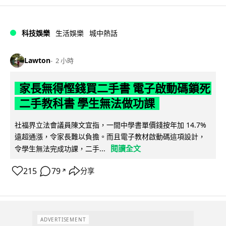
科技娛樂
生活娛樂
城中熱話
Lawton
2 小時
家長無得慳錢買二手書 電子啟動碼鎖死
二手教科書 學生無法做功課
社福界立法會議員陳文宜指，一間中學書單價錢按年加 14.7%
遠超通漲，令家長難以負擔。而且電子教材啟動碼這項設計，
閱讀全文
令學生無法完成功課，二手...
215
79
分享
↗
ADVERTISEMENT