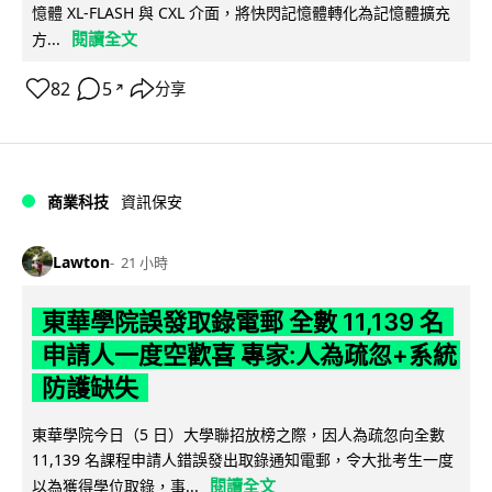
憶體 XL-FLASH 與 CXL 介面，將快閃記憶體轉化為記憶體擴充
閱讀全文
方...
82
5
分享
↗
商業科技
資訊保安
Lawton
21 小時
東華學院誤發取錄電郵 全數 11,139 名
申請人一度空歡喜 專家:人為疏忽+系統
防護缺失
東華學院今日（5 日）大學聯招放榜之際，因人為疏忽向全數
11,139 名課程申請人錯誤發出取錄通知電郵，令大批考生一度
閱讀全文
以為獲得學位取錄，事...