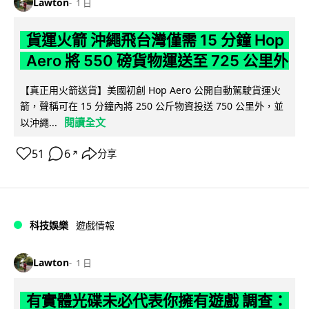
Lawton
1 日
貨運火箭 沖繩飛台灣僅需 15 分鐘 Hop
Aero 將 550 磅貨物運送至 725 公里外
【真正用火箭送貨】美國初創 Hop Aero 公開自動駕駛貨運火
箭，聲稱可在 15 分鐘內將 250 公斤物資投送 750 公里外，並
閱讀全文
以沖繩...
51
6
分享
↗
科技娛樂
遊戲情報
Lawton
1 日
有實體光碟未必代表你擁有遊戲 調查：