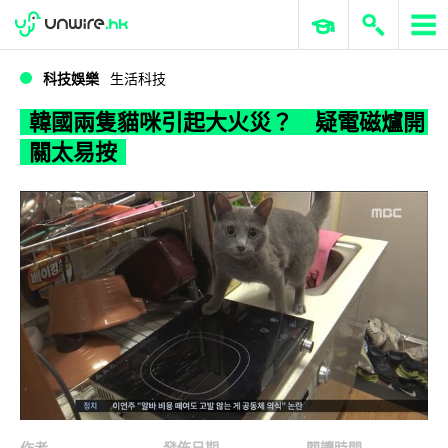
WWDC 2026
GenAI 與雲端科技專區
ERP 與商業 AI
韓國兩隻貓咪引起大火災？ 疑電磁爐開關太易按
科技娛樂
生活科技
韓國兩隻貓咪引起大火災？ 疑電磁爐開
關太易按
作者
發佈日期
閱讀時間