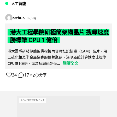
人工智能
arthur
8 小時
港大工程學院研極簡架構晶片 搜尋速度
勝標準 CPU 1 億倍
港大團隊研發極簡架構模擬內容尋址記憶體（CAM）晶片，用
二硫化鉬及半金屬銻克服傳輸瓶頸，漢明距離計算速度比標準
閱讀全文
CPU快1億倍，每次搜尋耗能低...
34
17
分享
↗
ADVERTISEMENT