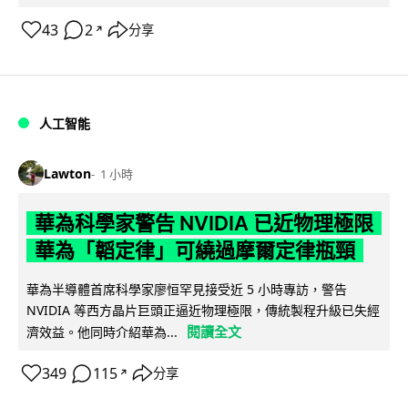
43
2
分享
↗
人工智能
Lawton
1 小時
華為科學家警告 NVIDIA 已近物理極限
華為「韜定律」可繞過摩爾定律瓶頸
華為半導體首席科學家廖恒罕見接受近 5 小時專訪，警告
NVIDIA 等西方晶片巨頭正逼近物理極限，傳統製程升級已失經
閱讀全文
濟效益。他同時介紹華為...
349
115
分享
↗