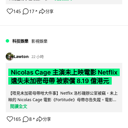
145
17
分享
↗
科技娛樂
影視娛樂
Lawton
22 小時
Nicolas Cage 主演未上映電影 Netflix
遺失未加密母帶 被索償 8.19 億港元
【唔見未加密母帶咁大件事】Netflix 洛杉磯辦公室被竊，未上
映的 Nicolas Cage 電影《Fortitude》母帶亦告失蹤。電影...
閱讀全文
165
8
分享
↗