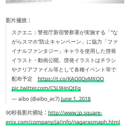
影片播放：
スクエニ：警視庁新宿警察署が実施する「“な
がらスマホ”防止キャンペーン」に協力「ファ
イナルファンタジー」キャラを使用した啓発
イラスト・動画公開。啓発イラストはチラシ
やクリアファイル等として各種イベント等で
配布予定
https://t.co/KAO0QvMXQO
pic.twitter.com/C5L9HnQtFq
— aibo (@aibo_ac7)
June 1, 2018
90秒長影片網址：
http://www.jp.square-
enix.com/company/ja/info/nagarasmaph.html