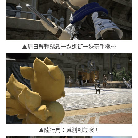
▲周日輕輕鬆鬆一邊逛街一邊玩手機～
▲陸行鳥：感測到危險！