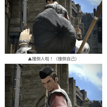
▲撞倒人啦！（撞倒自己）