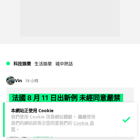
科技娛樂
生活娛樂
城中熱話
Vin
18 小時
法國 8 月 11 日出新例 未經同意嚴禁
Cold Call 違規企業最高罰 345 萬
本網站正使用 Cookie
我們使用 Cookie 改善網站體驗。 繼續使用
法國將於 8 月 11 日起實施新例，全面禁止企業未經消費者同意
我們的網站即表示您同意我們的
Cookie 政
致電推銷，由「opt-out」拒接登記制轉為「opt-in」先徵同意
策
。
閱讀全文
機制。違...