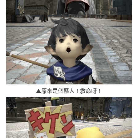
▲原來是個惡人！救命呀！