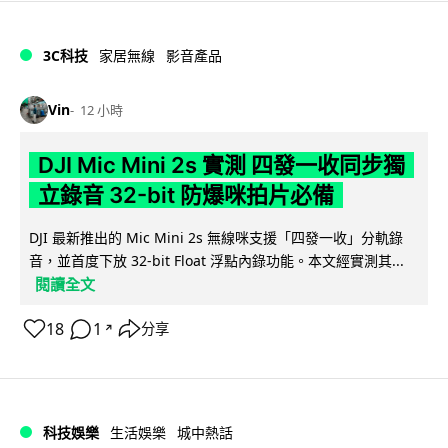
3C科技
家居無線
影音產品
Vin
12 小時
DJI Mic Mini 2s 實測 四發一收同步獨
立錄音 32-bit 防爆咪拍片必備
DJI 最新推出的 Mic Mini 2s 無線咪支援「四發一收」分軌錄
音，並首度下放 32-bit Float 浮點內錄功能。本文經實測其...
閱讀全文
18
1
分享
↗
科技娛樂
生活娛樂
城中熱話