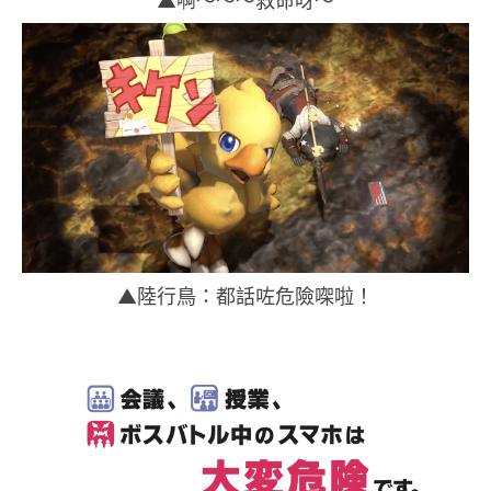
▲陸行鳥：都話咗危險㗎啦！