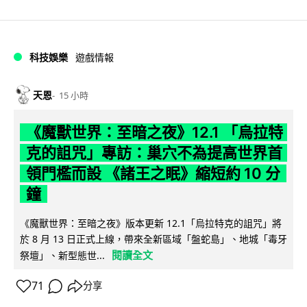
科技娛樂
遊戲情報
天恩
15 小時
《魔獸世界：至暗之夜》12.1 「烏拉特
克的詛咒」專訪：巢穴不為提高世界首
領門檻而設 《諸王之眠》縮短約 10 分
鐘
《魔獸世界：至暗之夜》版本更新 12.1「烏拉特克的詛咒」將
於 8 月 13 日正式上線，帶來全新區域「盤蛇島」、地城「毒牙
閱讀全文
祭壇」、新型態世...
71
分享