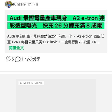
duncan
17 小時
Audi 最慳電量產車現身 A2 e-tron 迷
彩造型曝光 快充 26 分鐘充滿 8 成電
Audi 呢部新車，能耗竟然係25年前嘅一半。 A2 e-tron 風阻低
至0.24，每百公里只需12.8 kWh，一度電行到7.8公里。6...
閱讀全文
6
1
分享
↗
ADVERTISEMENT