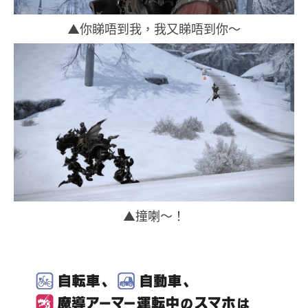
▲你睇唔到我，我又睇唔到你～
▲撞喇～！