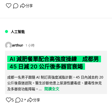
分享
人工智能
arthur
1 小時
AI 減肥餐單配合高強度操練 成都男
45 日減 20 公斤後多器官衰竭
成都一名男子跟隨 AI 制訂高強度減脂計劃，45 日內減去約 20
公斤後昏迷送院。醫生診斷他患上尿源性膿毒症、膿毒性休克
閱讀全文
及多器官功能障礙。...
5
2
分享
↗