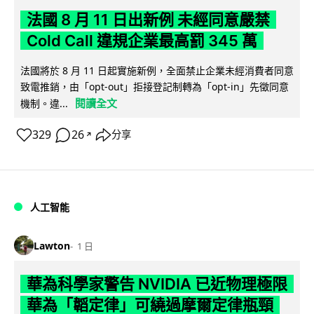
法國 8 月 11 日出新例 未經同意嚴禁
Cold Call 違規企業最高罰 345 萬
法國將於 8 月 11 日起實施新例，全面禁止企業未經消費者同意
致電推銷，由「opt-out」拒接登記制轉為「opt-in」先徵同意
閱讀全文
機制。違...
329
26
分享
↗
人工智能
Lawton
1 日
華為科學家警告 NVIDIA 已近物理極限
華為「韜定律」可繞過摩爾定律瓶頸