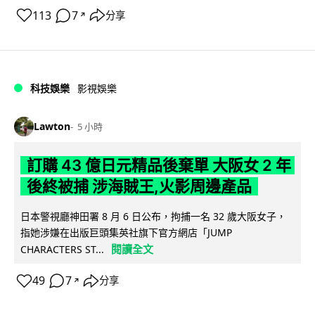
113
7
分享
↗
科技娛樂
影視娛樂
Lawton
5 小時
訂購 43 億日元精品後棄單 大阪女 2 年
後終被捕 涉海賊王,火影周邊產品
日本警視廳神田署 8 月 6 日公布，拘捕一名 32 歲大阪女子，
指她涉嫌在出版巨頭集英社旗下官方網店「JUMP
閱讀全文
CHARACTERS ST...
49
7
分享
↗