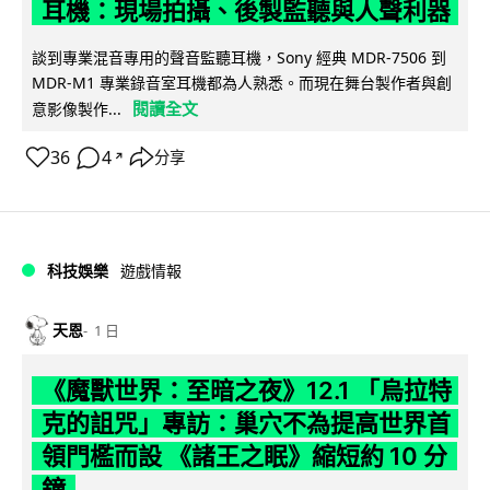
耳機：現場拍攝、後製監聽與人聲利器
談到專業混音專用的聲音監聽耳機，Sony 經典 MDR-7506 到
MDR-M1 專業錄音室耳機都為人熟悉。而現在舞台製作者與創
閱讀全文
意影像製作...
36
4
分享
↗
科技娛樂
遊戲情報
天恩
1 日
《魔獸世界：至暗之夜》12.1 「烏拉特
克的詛咒」專訪：巢穴不為提高世界首
領門檻而設 《諸王之眠》縮短約 10 分
鐘