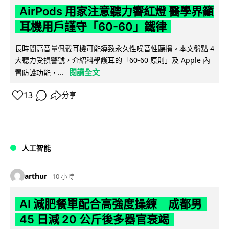
AirPods 用家注意聽力響紅燈 醫學界籲
耳機用戶謹守「60-60」鐵律
長時間高音量佩戴耳機可能導致永久性噪音性聽損。本文盤點 4
大聽力受損警號，介紹科學護耳的「60-60 原則」及 Apple 內
閱讀全文
置防護功能，...
13
分享
人工智能
arthur
10 小時
AI 減肥餐單配合高強度操練 成都男
45 日減 20 公斤後多器官衰竭