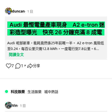
duncan
1 日
Audi 最慳電量產車現身 A2 e-tron 迷
彩造型曝光 快充 26 分鐘充滿 8 成電
Audi 呢部新車，能耗竟然係25年前嘅一半。 A2 e-tron 風阻低
至0.24，每百公里只需12.8 kWh，一度電行到7.8公里。6...
閱讀全文
7
1
分享
↗
科技娛樂
生活娛樂
城中熱話
Vin
1 日