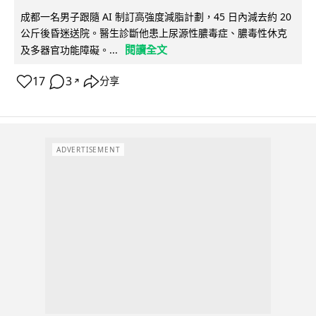
成都一名男子跟隨 AI 制訂高強度減脂計劃，45 日內減去約 20
公斤後昏迷送院。醫生診斷他患上尿源性膿毒症、膿毒性休克
閱讀全文
及多器官功能障礙。...
17
3
分享
↗
ADVERTISEMENT