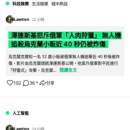
科技娛樂
生活娛樂
城中熱話
Lawton
22 小時
澤連斯基怒斥俄軍「人肉狩獵」 無人機
追殺烏克蘭小販近 40 秒仍被炸傷
烏克蘭克爾松一名 52 歲小販被俄軍無人機追擊近 40 秒後被炸
傷，影片由烏克蘭總統澤連斯基公開。他直斥俄軍對平民進行
閱讀全文
「狩獵式」攻擊，烏克蘭...
102
36
分享
↗
人工智能
Lawton
23 小時