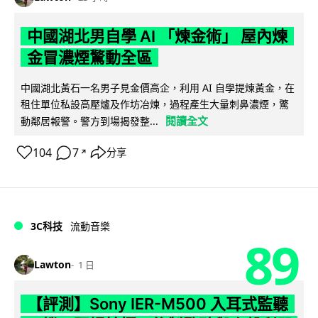
中國湖北男自學 AI 「煉金術」 屋內煉
金冒濃煙驚動全區
中國湖北黃石一名男子見金價高企，利用 AI 自學提煉黃金，在
租住單位私設高壓爐及作坊冶煉，過程產生大量刺鼻濃煙，驚
閱讀全文
動鄰居報警。警方到場揭發整...
104
7
分享
↗
3C科技
流動音樂
89
Lawton
1 日
【評測】Sony IER-M500 入耳式監聽