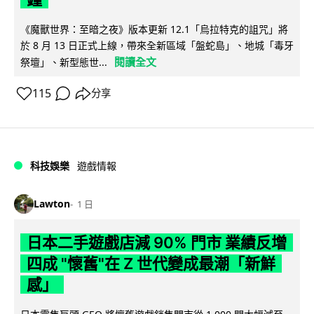
《魔獸世界：至暗之夜》版本更新 12.1「烏拉特克的詛咒」將
於 8 月 13 日正式上線，帶來全新區域「盤蛇島」、地城「毒牙
閱讀全文
祭壇」、新型態世...
115
分享
科技娛樂
遊戲情報
Lawton
1 日
日本二手遊戲店減 90% 門市 業績反增
四成 "懷舊"在 Z 世代變成最潮「新鮮
感」