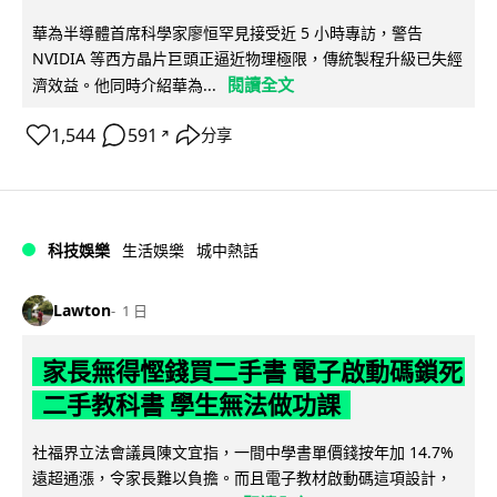
華為半導體首席科學家廖恒罕見接受近 5 小時專訪，警告
NVIDIA 等西方晶片巨頭正逼近物理極限，傳統製程升級已失經
閱讀全文
濟效益。他同時介紹華為...
1,544
591
分享
↗
科技娛樂
生活娛樂
城中熱話
Lawton
1 日
家長無得慳錢買二手書 電子啟動碼鎖死
二手教科書 學生無法做功課
社福界立法會議員陳文宜指，一間中學書單價錢按年加 14.7%
遠超通漲，令家長難以負擔。而且電子教材啟動碼這項設計，