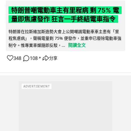
特朗普嘲電動車主有里程病 剩 75% 電
量即焦慮發作 狂言一手終結電車指令
特朗普在拉斯維加斯造勢大會上公開嘲諷電動車車主患有「里
程焦慮病」，聲稱電量剩 75% 便發作，並重申已廢除電動車強
閱讀全文
制令。惟專業車媒隨即反駁，...
348
108
分享
↗
ADVERTISEMENT