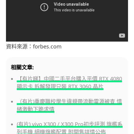
資料來源：forbes.com
相關文章:
【有片睇】中國二手平台購入平價 RTX 4080
顯示卡 拆解發現只裝 RTX 3060 晶片
（有片)重慶職校學生違規帶流動電源被查 情
緒激動下跪求情
(有片) vivo X300 / X300 Pro初步評測 旗艦系
列手機 細機旗艦配置 附開售詳情公佈