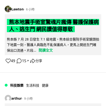
Lawton
6 小時
熊本地震手術室驚魂片瘋傳 醫護保護病
人、逃生門 網民讚值得尊敬
熊本縣 7 月 28 日發生 7.1 級地震，熊本綜合醫院手術室鏡頭拍
下地震一刻，醫護人員臨危不亂保護病人，更馬上開逃生門確
閱讀全文
保出口流通。片段...
49
15
分享
↗
科技娛樂
生活科技
健康
arthur
9 小時