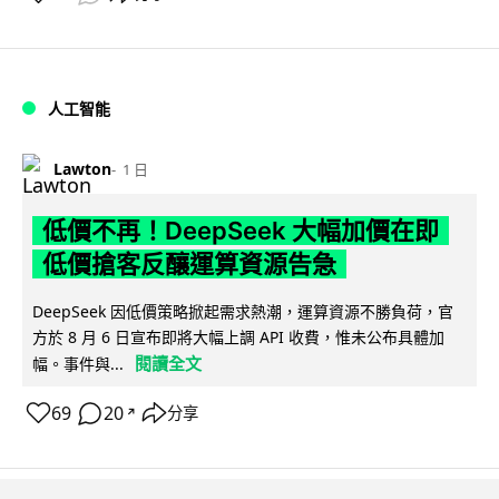
人工智能
Lawton
1 日
低價不再！DeepSeek 大幅加價在即
低價搶客反釀運算資源告急
DeepSeek 因低價策略掀起需求熱潮，運算資源不勝負荷，官
方於 8 月 6 日宣布即將大幅上調 API 收費，惟未公布具體加
閱讀全文
幅。事件與...
69
20
分享
↗