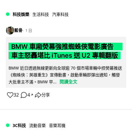
科技娛樂
生活科技
汽車科技
藍骨
1 日
BMW 車廂熒幕強推蜘蛛俠電影廣告
車主怒轟堪比 iTunes 送 U2 專輯翻版
BMW 近日透過無線更新向全球逾 70 個市場車輛中控熒幕推送
《蜘蛛俠：英雄重生》宣傳動畫，啟動車輛即彈出通知，觸發
閱讀全文
大批車主不滿。BMW 早...
32
4
分享
↗
3C科技
流動音樂
音樂耳機