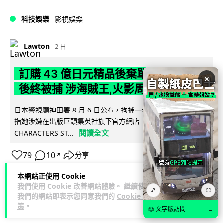
科技娛樂
影視娛樂
Lawton
2 日
訂購 43 億日元精品後棄單 大阪女 2 年
×
後終被捕 涉海賊王,火影周邊產品
日本警視廳神田署 8 月 6 日公布，拘捕一名 32 歲大阪女子，
指她涉嫌在出版巨頭集英社旗下官方網店「JUMP
閱讀全文
CHARACTERS ST...
79
10
分享
↗
本網站正使用 Cookie
我們使用 Cookie 改善網站體驗。 繼續使用
🎵
⛶
我們的網站即表示您同意我們的
Cookie 政
策
。
商業科技
資訊保安
📖 文字版訪問
→