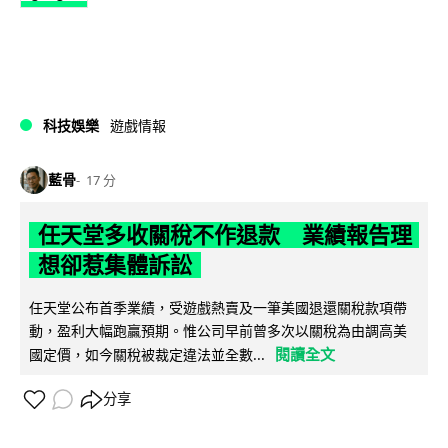
科技娛樂
遊戲情報
藍骨
17 分
任天堂多收關稅不作退款 業績報告理
想卻惹集體訴訟
任天堂公布首季業績，受遊戲熱賣及一筆美國退還關稅款項帶
動，盈利大幅跑贏預期。惟公司早前曾多次以關稅為由調高美
閱讀全文
國定價，如今關稅被裁定違法並全數...
分享