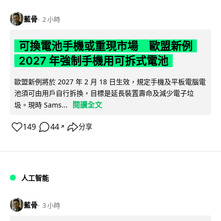
藍骨
2 小時
可換電池手機或重現市場 歐盟新例
2027 年強制手機用可拆式電池
歐盟新例將於 2027 年 2 月 18 日生效，規定手機及平板電腦電
池須可由用戶自行拆換，目標是延長裝置壽命及減少電子垃
閱讀全文
圾。現時 Sams...
149
44
分享
↗
人工智能
藍骨
3 小時