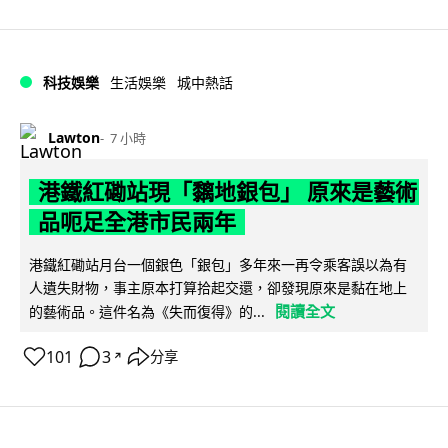
科技娛樂
生活娛樂
城中熱話
Lawton
7 小時
港鐵紅磡站現「黐地銀包」 原來是藝術
品呃足全港市民兩年
港鐵紅磡站月台一個銀色「銀包」多年來一再令乘客誤以為有
人遺失財物，事主原本打算拾起交還，卻發現原來是黏在地上
閱讀全文
的藝術品。這件名為《失而復得》的...
101
3
分享
↗