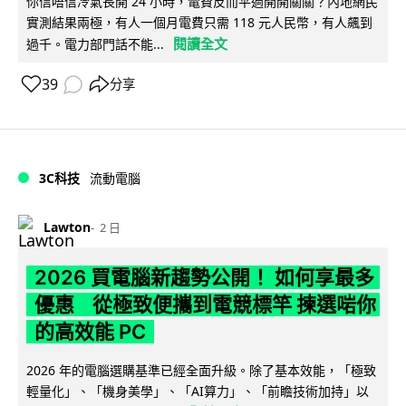
你信唔信冷氣長開 24 小時，電費反而平過開開關關？內地網民
實測結果兩極，有人一個月電費只需 118 元人民幣，有人飆到
閱讀全文
過千。電力部門話不能...
39
分享
3C科技
流動電腦
Lawton
2 日
2026 買電腦新趨勢公開！ 如何享最多
優惠 從極致便攜到電競標竿 揀選啱你
的高效能 PC
2026 年的電腦選購基準已經全面升級。除了基本效能，「極致
輕量化」、「機身美學」、「AI算力」、「前瞻技術加持」以