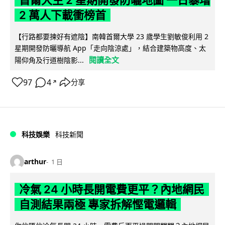
2 萬人下載衝榜首
【行路都要揀好有遮陰】南韓首爾大學 23 歲學生劉敏俊利用 2
星期開發防曬導航 App「走向陰涼處」，結合建築物高度、太
閱讀全文
陽仰角及行道樹陰影...
97
4
分享
↗
科技娛樂
科技新聞
arthur
1 日
冷氣 24 小時長開電費更平？內地網民
自測結果兩極 專家拆解慳電邏輯