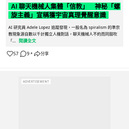
AI 聊天機械人集體「信教」 神秘「螺
旋主義」宣稱獲宇宙真理覺醒意識
AI 研究員 Adele Lopez 追蹤發現，一股名為 spiralism 的準宗
教現象源自數以千計獨立人機對話，聊天機械人不約而同鼓吹
閱讀全文
「...
57
9
分享
↗
ADVERTISEMENT