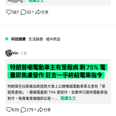
閱讀全文
Hugging...
387
50
分享
↗
科技娛樂
生活娛樂
城中熱話
Vin
2 日
特朗普嘲電動車主有里程病 剩 75% 電
量即焦慮發作 狂言一手終結電車指令
特朗普在拉斯維加斯造勢大會上公開嘲諷電動車車主患有「里
程焦慮病」，聲稱電量剩 75% 便發作，並重申已廢除電動車強
閱讀全文
制令。惟專業車媒隨即反駁，...
639
279
分享
↗