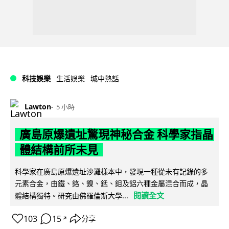
科技娛樂
生活娛樂
城中熱話
Lawton
5 小時
廣島原爆遺址驚現神秘合金 科學家指晶
體結構前所未見
科學家在廣島原爆遺址沙灘樣本中，發現一種從未有記錄的多
元素合金，由鐵、鉻、鎳、錳、鉬及鋁六種金屬混合而成，晶
閱讀全文
體結構獨特。研究由佛羅倫斯大學...
103
15
分享
↗