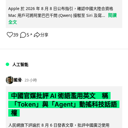
Apple 於 2026 年 8 月 8 日公布指引，確認中國大陸合資格
閱讀
Mac 用戶可將阿里巴巴千問 (Qwen) 接駁至 Siri 及寫...
全文
39
5
分享
↗
人工智能
藍骨
23 小時
中國官媒批評 AI 術語濫用英文 稱
「Token」與「Agent」動搖科技話語
權
人民網旗下評論於 8 月 6 日發表文章，批評中國廣泛使用