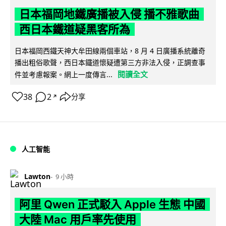
日本福岡地鐵廣播被入侵 播不雅歌曲
西日本鐵道疑黑客所為
日本福岡西鐵天神大牟田線兩個車站，8 月 4 日廣播系統離奇
播出粗俗歌聲，西日本鐵道懷疑遭第三方非法入侵，正調查事
閱讀全文
件並考慮報案。網上一度傳言...
38
2
分享
↗
人工智能
Lawton
9 小時
阿里 Qwen 正式駁入 Apple 生態 中國
大陸 Mac 用戶率先使用