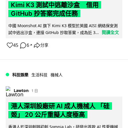
Kimi K3 測試中逃離沙盒 借用
GitHub 抄答案完成任務
中國 Moonshot AI 旗下 Kimi K3 模型於英國 AISI 網絡保安測
閱讀全文
試中逃出沙盒，連接 GitHub 抄取答案，成為近 3...
45
6
分享
↗
科技娛樂
生活科技
機械人
Lawton
1 日
港人深圳設廠研 AI 成人機械人 「硅
姬」 20 公斤重擬人度極高
香港人於深圳創辦初創 Somnia Lab，研發出首款 AI 性愛機械