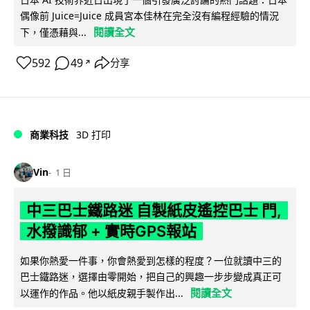
偶像前 Juice=Juice 成員宮本佳林在完全沒有編程經驗的情況
閱讀全文
下，僅憑藉與...
592
49
分享
↗
商業科技
3D 打印
Vin
1 日
中三巴士鐵路迷 自製紙皮遙控巴士 門,
水撥識郁 + 實時GPS報站
如果你熱愛一件事，你會熱愛到怎樣的程度？一位就讀中三的
巴士鐵路迷，選擇由零開始，把自己的興趣一步步變成真正可
閱讀全文
以運作的作品。他以紙皮親手製作出...