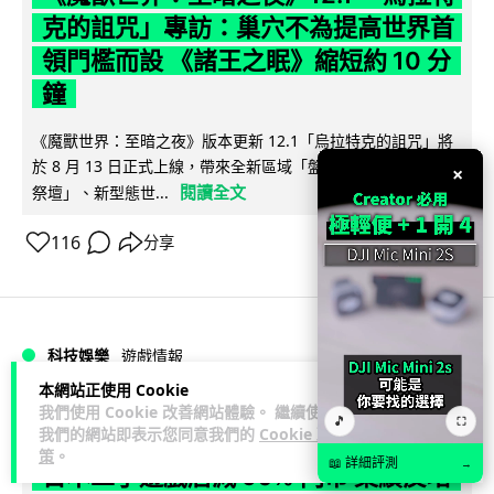
克的詛咒」專訪：巢穴不為提高世界首
領門檻而設 《諸王之眠》縮短約 10 分
鐘
《魔獸世界：至暗之夜》版本更新 12.1「烏拉特克的詛咒」將
於 8 月 13 日正式上線，帶來全新區域「盤蛇島」、地城「毒牙
×
閱讀全文
祭壇」、新型態世...
116
分享
科技娛樂
遊戲情報
本網站正使用 Cookie
我們使用 Cookie 改善網站體驗。 繼續使用
Lawton
2 日
🎵
⛶
我們的網站即表示您同意我們的
Cookie 政
策
。
📖 詳細評測
→
日本二手遊戲店減 90% 門市 業績反增