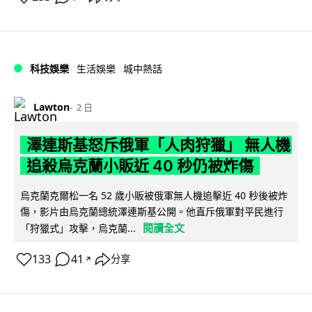
科技娛樂
生活娛樂
城中熱話
Lawton
2 日
澤連斯基怒斥俄軍「人肉狩獵」 無人機
追殺烏克蘭小販近 40 秒仍被炸傷
烏克蘭克爾松一名 52 歲小販被俄軍無人機追擊近 40 秒後被炸
傷，影片由烏克蘭總統澤連斯基公開。他直斥俄軍對平民進行
閱讀全文
「狩獵式」攻擊，烏克蘭...
133
41
分享
↗