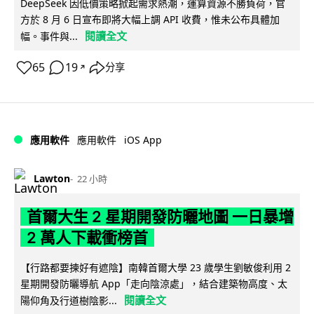
DeepSeek 因低價策略掀起需求熱潮，運算資源不勝負荷，官
方於 8 月 6 日宣布即將大幅上調 API 收費，惟未公布具體加
閱讀全文
幅。事件與...
65
19
分享
↗
iOS App
應用軟件
應用軟件
Lawton
22 小時
首爾大生 2 星期開發防曬地圖 一日暴增
2 萬人下載衝榜首
【行路都要揀好有遮陰】南韓首爾大學 23 歲學生劉敏俊利用 2
星期開發防曬導航 App「走向陰涼處」，結合建築物高度、太
閱讀全文
陽仰角及行道樹陰影...