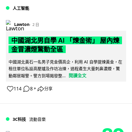
人工智能
Lawton
2 日
中國湖北男自學 AI 「煉金術」 屋內煉
金冒濃煙驚動全區
中國湖北黃石一名男子見金價高企，利用 AI 自學提煉黃金，在
租住單位私設高壓爐及作坊冶煉，過程產生大量刺鼻濃煙，驚
閱讀全文
動鄰居報警。警方到場揭發整...
114
8
分享
↗
3C科技
流動音樂