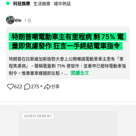
科技娛樂
生活娛樂
城中熱話
Vin
1 日
特朗普嘲電動車主有里程病 剩 75% 電
量即焦慮發作 狂言一手終結電車指令
特朗普在拉斯維加斯造勢大會上公開嘲諷電動車車主患有「里
程焦慮病」，聲稱電量剩 75% 便發作，並重申已廢除電動車強
閱讀全文
制令。惟專業車媒隨即反駁，...
622
275
分享
↗
ADVERTISEMENT