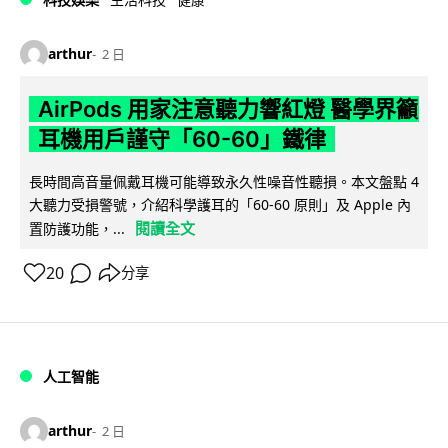
arthur
2 日
AirPods 用家注意聽力響紅燈 醫學界籲
耳機用戶謹守「60-60」鐵律
長時間高音量佩戴耳機可能導致永久性噪音性聽損。本文盤點 4
大聽力受損警號，介紹科學護耳的「60-60 原則」及 Apple 內
閱讀全文
置防護功能，...
20
分享
人工智能
arthur
2 日