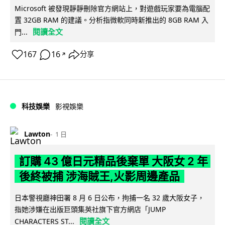
Microsoft 被發現靜靜刪除官方網站上，對遊戲玩家要為電腦配
置 32GB RAM 的建議。分析指微軟同時新推出的 8GB RAM 入
閱讀全文
門...
167
16
分享
↗
科技娛樂
影視娛樂
Lawton
1 日
訂購 43 億日元精品後棄單 大阪女 2 年
後終被捕 涉海賊王,火影周邊產品
日本警視廳神田署 8 月 6 日公布，拘捕一名 32 歲大阪女子，
指她涉嫌在出版巨頭集英社旗下官方網店「JUMP
閱讀全文
CHARACTERS ST...