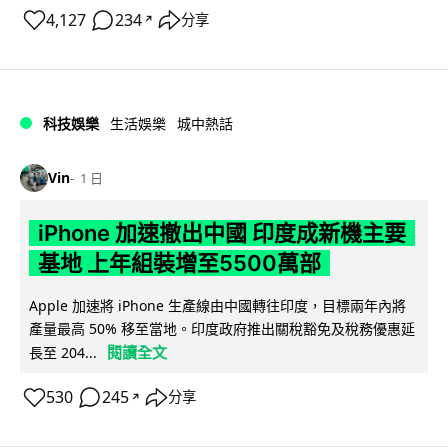
4,127
234
分享
↗
科技娛樂
生活娛樂
城中熱話
Vin
1 日
iPhone 加速撤出中國 印度成新機主要
基地 上年組裝增至5500萬部
Apple 加速將 iPhone 生產線由中國轉往印度，目標兩年內將
產量最高 50% 移至當地。印度政府推出關稅豁免及稅務優惠延
閱讀全文
長至 204...
530
245
分享
↗