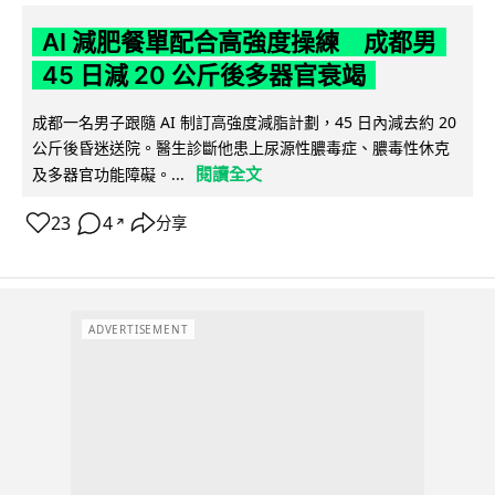
AI 減肥餐單配合高強度操練 成都男
45 日減 20 公斤後多器官衰竭
成都一名男子跟隨 AI 制訂高強度減脂計劃，45 日內減去約 20
公斤後昏迷送院。醫生診斷他患上尿源性膿毒症、膿毒性休克
閱讀全文
及多器官功能障礙。...
23
4
分享
↗
ADVERTISEMENT