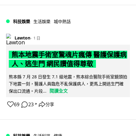
科技娛樂
生活娛樂
城中熱話
Lawton
1 日
熊本地震手術室驚魂片瘋傳 醫護保護病
人、逃生門 網民讚值得尊敬
熊本縣 7 月 28 日發生 7.1 級地震，熊本綜合醫院手術室鏡頭拍
下地震一刻，醫護人員臨危不亂保護病人，更馬上開逃生門確
閱讀全文
保出口流通。片段...
69
23
分享
↗
科技娛樂
生活科技
健康