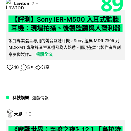
89
Lawton
2 日
【評測】Sony IER-M500 入耳式監聽
耳機：現場拍攝、後製監聽與人聲利器
談到專業混音專用的聲音監聽耳機，Sony 經典 MDR-7506 到
MDR-M1 專業錄音室耳機都為人熟悉。而現在舞台製作者與創
閱讀全文
意影像製作...
40
5
分享
↗
科技娛樂
遊戲情報
天恩
2 日
《魔獸世界：至暗之夜》12.1 「烏拉特