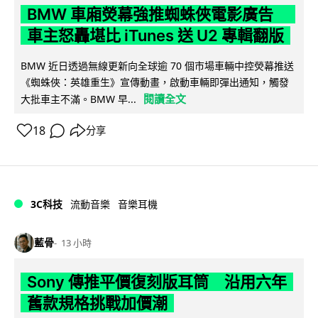
BMW 車廂熒幕強推蜘蛛俠電影廣告
車主怒轟堪比 iTunes 送 U2 專輯翻版
BMW 近日透過無線更新向全球逾 70 個市場車輛中控熒幕推送
《蜘蛛俠：英雄重生》宣傳動畫，啟動車輛即彈出通知，觸發
閱讀全文
大批車主不滿。BMW 早...
18
分享
3C科技
流動音樂
音樂耳機
藍骨
13 小時
Sony 傳推平價復刻版耳筒 沿用六年
舊款規格挑戰加價潮