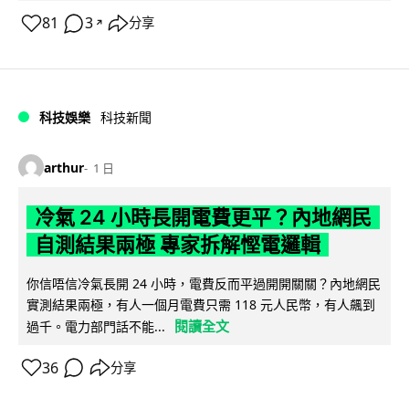
81
3
分享
↗
科技娛樂
科技新聞
arthur
1 日
冷氣 24 小時長開電費更平？內地網民
自測結果兩極 專家拆解慳電邏輯
你信唔信冷氣長開 24 小時，電費反而平過開開關關？內地網民
實測結果兩極，有人一個月電費只需 118 元人民幣，有人飆到
閱讀全文
過千。電力部門話不能...
36
分享