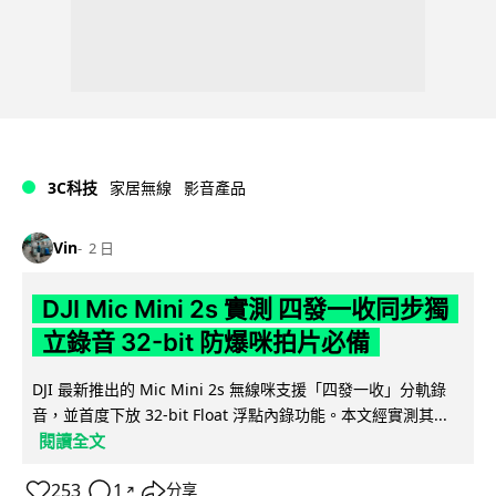
3C科技
家居無線
影音產品
Vin
2 日
DJI Mic Mini 2s 實測 四發一收同步獨
立錄音 32-bit 防爆咪拍片必備
DJI 最新推出的 Mic Mini 2s 無線咪支援「四發一收」分軌錄
音，並首度下放 32-bit Float 浮點內錄功能。本文經實測其...
閱讀全文
253
1
分享
↗