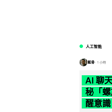
人工智能
藍骨
1 小時
AI 
秘「螺
醒意識