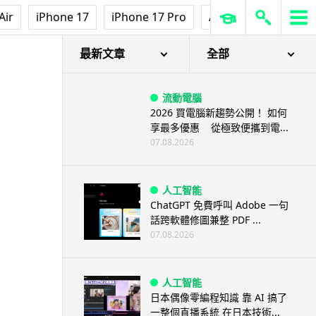
Air
iPhone 17
iPhone 17 Pro
AirPods Pro 3
Ap
最新文章
全部
流動電腦
2026 買電腦新趨勢公開！ 如何
享最多優惠 從極致便攜到電...
07.08.2026
人工智能
ChatGPT 免費呼叫 Adobe 一句
話跨軟體修圖兼整 PDF ...
07.08.2026
人工智能
日本偶像零編程知識 靠 AI 搞了
一整個直播系統 在日本技術...