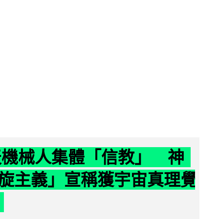
聊天機械人集體「信教」 神
旋主義」宣稱獲宇宙真理覺