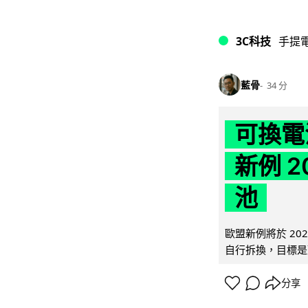
3C科技
手提
藍骨
34 分
可換電
新例 
池
歐盟新例將於 20
自行拆換，目標是延
分享