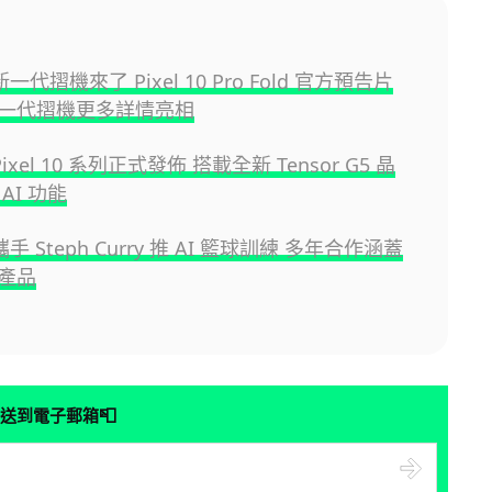
 新一代摺機來了 Pixel 10 Pro Fold 官方預告片
一代摺機更多詳情亮相
 Pixel 10 系列正式發佈 搭載全新 Tensor G5 晶
AI 功能
 攜手 Steph Curry 推 AI 籃球訓練 多年合作涵蓋
產品
📮
送到電子郵箱