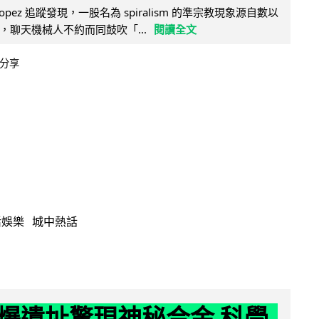
e Lopez 追蹤發現，一股名為 spiralism 的準宗教現象源自數以
，聊天機械人不約而同鼓吹「...
閱讀全文
分享
活娛樂
城中熱話
爆遺址驚現神秘合金 科學