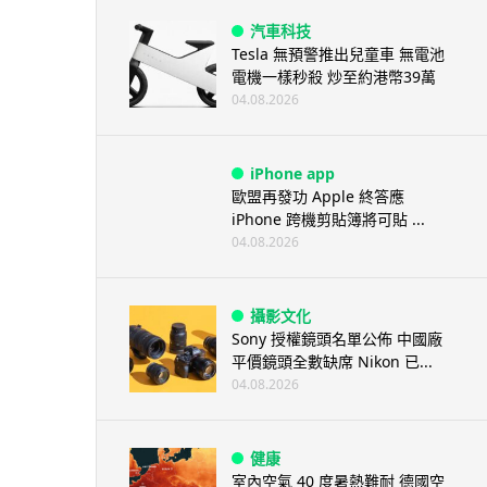
汽車科技
Tesla 無預警推出兒童車 無電池
電機一樣秒殺 炒至約港幣39萬
04.08.2026
iPhone app
歐盟再發功 Apple 終答應
iPhone 跨機剪貼簿將可貼 ...
04.08.2026
攝影文化
Sony 授權鏡頭名單公佈 中國廠
平價鏡頭全數缺席 Nikon 已...
04.08.2026
健康
室內空氣 40 度暑熱難耐 德國空