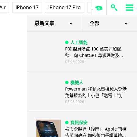
Air
iPhone 17
iPhone 17 Pro
AirPods Pro 3
Ap
最新文章
全部
人工智能
FBI 探員涉盜 100 萬美元加密
幣 向 ChatGPT 尋求理財及...
05.08.2026
機械人
Powerman 移動充電機械人登港
免鋪樁為的士小巴「送電上門」
05.08.2026
資訊保安
被命令製造「後門」 Apple 再控
告英國政府 加密後門爭議延燒...