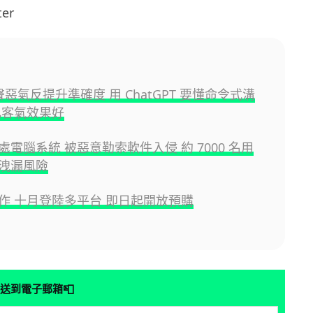
er
惡聲惡氣反提升準確度 用 ChatGPT 要懂命令式溝
比客氣效果好
處電腦系統 被惡意勒索軟件入侵 約 7000 名用
洩漏風險
作 十月登陸多平台 即日起開放預購
📮
送到電子郵箱