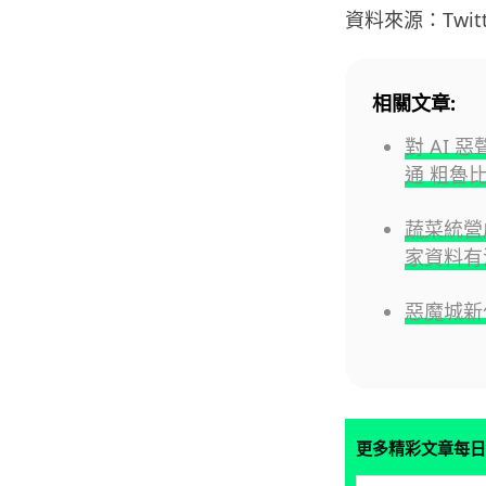
資料來源：Twitt
相關文章:
對 AI 
通 粗魯
蔬菜統營
家資料有
惡魔城新
更多精彩文章每日