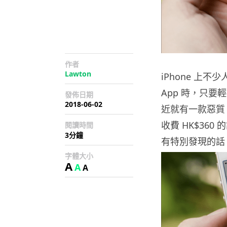
作者
Lawton
iPhone 上不少
App 時，只要
發佈日期
2018-06-02
近就有一款惡質 
收費 HK$36
閱讀時間
3分鐘
有特別發現的話
字體大小
A
A
A