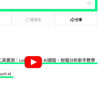
看留言
分享
uch id