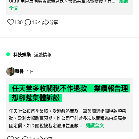
閱讀
Ultra 用戶反映裝置電量急跌、發熱甚至充電變慢。有...
全文
130
16
分享
↗
科技娛樂
遊戲情報
藍骨
1 日
任天堂多收關稅不作退款 業績報告理
想卻惹集體訴訟
任天堂公布首季業績，受遊戲熱賣及一筆美國退還關稅款項帶
動，盈利大幅跑贏預期。惟公司早前曾多次以關稅為由調高美
閱讀全文
國定價，如今關稅被裁定違法並全數...