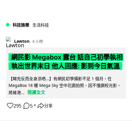
科技娛樂
生活科技
Lawton
8 小時
網民影 Megabox 露台 話自己初學執相
執出世界末日 他人回應: 影到今日氣溫
【睇完反而全身涼哂...】有網民初學攝影不足 1 個月，在
MegaBox 18 樓 Mega Sky 空中花園拍照，因不懂調校光影，
閱讀全文
將維港...
295
5
分享
↗