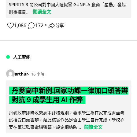
SPIRITS 3 間公司對中國大陸假冒 GUNPLA 廠商「星動」發起
閱讀全文
刑事控告...
1,086
172
分享
↗
人工智能
arthur
16 小時
丹麥高中新例:回家功課一律加口頭答辯
對抗 9 成學生用 AI 作弊
丹麥政府即時收緊高中評核規則，要求學生為在家完成書面考
試接受口頭答辯，藉此核實作品是否由學生自行完成。學校亦
閱讀全文
要在筆試監察電腦螢幕、設定網絡防...