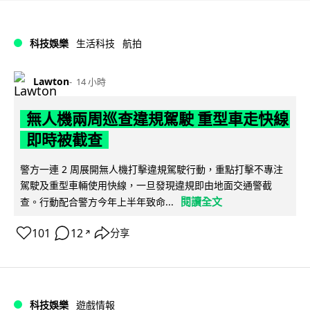
科技娛樂
生活科技
航拍
Lawton
14 小時
無人機兩周巡查違規駕駛 重型車走快線
即時被截查
警方一連 2 周展開無人機打擊違規駕駛行動，重點打擊不專注
駕駛及重型車輛使用快線，一旦發現違規即由地面交通警截
閱讀全文
查。行動配合警方今年上半年致命...
101
12
分享
↗
科技娛樂
遊戲情報