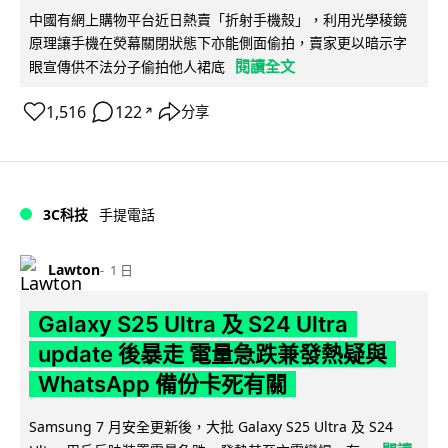
中國有網上購物平台近日熱賣「折射手機殼」，利用光學稜鏡
原理讓手機在熒幕關閉狀態下亦能側面偷拍，賣家更以暗示字
閱讀全文
眼宣傳供不法分子偷拍他人裙底
1,516
122
分享
↗
3C科技
手提電話
Lawton
1 日
Galaxy S25 Ultra 及 S24 Ultra
update 後暴走 電量急跌兼發熱疑與
WhatsApp 備份卡死有關
Samsung 7 月安全更新後，大批 Galaxy S25 Ultra 及 S24