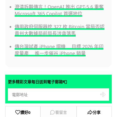
澄清拆夥傳言！OpenAI 推出 GPT-5.6 重奪
Microsoft 365 Copilot 首選地位
傳用政府伺服器挖 327 枚 Bitcoin 當局否認
貴州大數據局前局長涉貪落馬
傳台灣試產 iPhone 摺機 目標 2026 年印
度量產 進一步催谷 iPhone 銷量
📮
更多精彩文章每日送到電子郵箱
讚好
0
看留言
分享