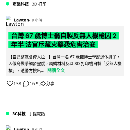
商業科技
3D 打印
Lawton
9 小時
台灣 67 歲博士翁自製反無人機槍囚 2
年半 法官斥藏火藥恐危害治安
【自己整就會俾人拉...】台灣一名 67 歲擁博士學歷退休男子，
因俄烏戰爭觸發靈感，網購材料及以 3D 打印機自製「反無人機
閱讀全文
槍」，遭警方搜出...
138
16
分享
↗
3C科技
手提電話
Lawton
9 小時