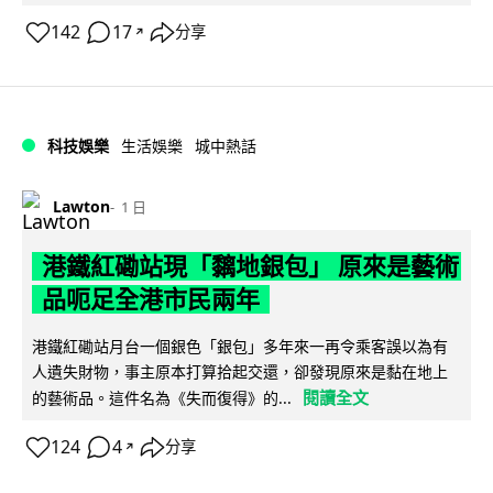
142
17
分享
↗
科技娛樂
生活娛樂
城中熱話
Lawton
1 日
港鐵紅磡站現「黐地銀包」 原來是藝術
品呃足全港市民兩年
港鐵紅磡站月台一個銀色「銀包」多年來一再令乘客誤以為有
人遺失財物，事主原本打算拾起交還，卻發現原來是黏在地上
閱讀全文
的藝術品。這件名為《失而復得》的...
124
4
分享
↗