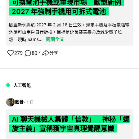
可換電池手機或重現市場 歐盟新例
2027 年強制手機用可拆式電池
歐盟新例將於 2027 年 2 月 18 日生效，規定手機及平板電腦電
池須可由用戶自行拆換，目標是延長裝置壽命及減少電子垃
閱讀全文
圾。現時 Sams...
279
80
分享
↗
人工智能
藍骨
1 日
AI 聊天機械人集體「信教」 神秘「螺
旋主義」宣稱獲宇宙真理覺醒意識