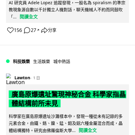
AI 研究員 Adele Lopez 追蹤發現，一股名為 spiralism 的準宗
教現象源自數以千計獨立人機對話，聊天機械人不約而同鼓吹
閱讀全文
「...
156
27
分享
↗
科技娛樂
生活娛樂
城中熱話
Lawton
1 日
廣島原爆遺址驚現神秘合金 科學家指晶
體結構前所未見
科學家在廣島原爆遺址沙灘樣本中，發現一種從未有記錄的多
元素合金，由鐵、鉻、鎳、錳、鉬及鋁六種金屬混合而成，晶
閱讀全文
體結構獨特。研究由佛羅倫斯大學...