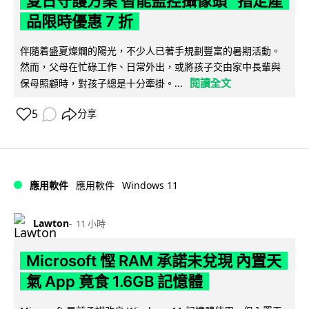
夏日守護方案 智能監控攝像頭 指定產
品限時優惠 7 折
伴隨着盛夏燦爛的陽光，不少人已著手規劃豐富的暑期活動。
然而，父母在忙碌工作、日常外出，或將孩子交由家中長輩與
閱讀全文
保母照顧時，對孩子總是十分牽掛。...
5
分享
Windows 11
應用軟件
應用軟件
Lawton
11 小時
Microsoft 慳 RAM 承諾未兌現 內置天
氣 App 竟食 1.6GB 記憶體