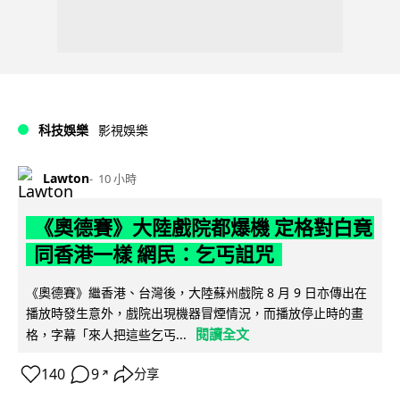
科技娛樂
影視娛樂
Lawton
10 小時
《奧德賽》大陸戲院都爆機 定格對白竟
同香港一樣 網民：乞丐詛咒
《奧德賽》繼香港、台灣後，大陸蘇州戲院 8 月 9 日亦傳出在
播放時發生意外，戲院出現機器冒煙情況，而播放停止時的畫
閱讀全文
格，字幕「來人把這些乞丐...
140
9
分享
↗