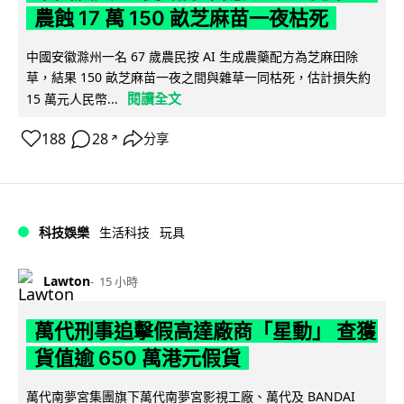
農蝕 17 萬 150 畝芝麻苗一夜枯死
中國安徽滁州一名 67 歲農民按 AI 生成農藥配方為芝麻田除
草，結果 150 畝芝麻苗一夜之間與雜草一同枯死，估計損失約
閱讀全文
15 萬元人民幣...
188
28
分享
↗
科技娛樂
生活科技
玩具
Lawton
15 小時
萬代刑事追擊假高達廠商「星動」 查獲
貨值逾 650 萬港元假貨
萬代南夢宮集團旗下萬代南夢宮影視工廠、萬代及 BANDAI