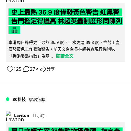
史上最熱 36.9 度僅發黃色警告 紅黑警
告門檻定得過高 林超英轟制度形同陳列
品
本港周日錄得史上最熱 36.9 度，上水更達 39.8 度，惟勞工處
僅發黃色工作暑熱警告。前天文台台長林超英轟現行機制以
閱讀全文
「香港暑熱指數」為基...
125
27
分享
↗
3C科技
家居無線
Lawton
11 小時