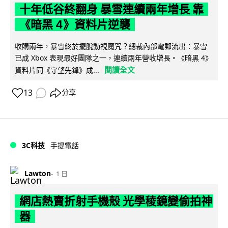
十年低谷終翻身 暴雪連續兩年增長 靠
《暗黑 4》資料片逆襲
收購兩年，暴雪終於擺脫動視魔咒？總裁內部電郵流出：暴雪
已成 Xbox 表現最好團隊之一，連續兩年營收增長。《暗黑 4》
閱讀全文
資料片同《守望先鋒》成...
13
分享
3C科技
手提電話
Lawton
1 日
網店熱賣折射手機殼 光學稜鏡變偷拍神
器