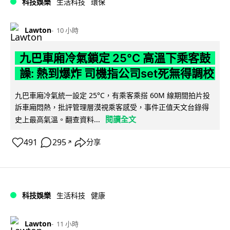
科技娛樂
生活科技
環保
Lawton
10 小時
九巴車廂冷氣鎖定 25°C 高溫下乘客鼓
譟: 熱到爆炸 司機指公司set死無得調校
九巴車廂冷氣統一設定 25°C，有乘客乘搭 60M 線期間拍片投
訴車廂悶熱，批評管理層漠視乘客感受，事件正值天文台錄得
閱讀全文
史上最高氣溫。翻查資料...
491
295
分享
↗
科技娛樂
生活科技
健康
Lawton
11 小時