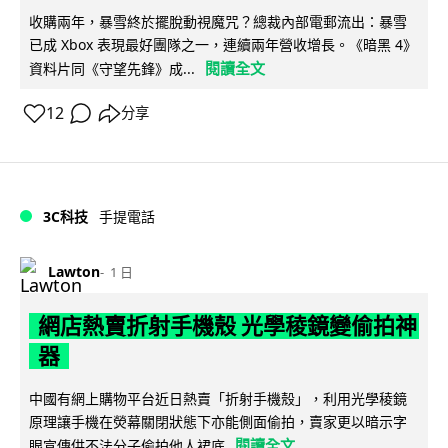
收購兩年，暴雪終於擺脫動視魔咒？總裁內部電郵流出：暴雪
已成 Xbox 表現最好團隊之一，連續兩年營收增長。《暗黑 4》
閱讀全文
資料片同《守望先鋒》成...
12
分享
3C科技
手提電話
Lawton
1 日
網店熱賣折射手機殼 光學稜鏡變偷拍神
器
中國有網上購物平台近日熱賣「折射手機殼」，利用光學稜鏡
原理讓手機在熒幕關閉狀態下亦能側面偷拍，賣家更以暗示字
閱讀全文
眼宣傳供不法分子偷拍他人裙底