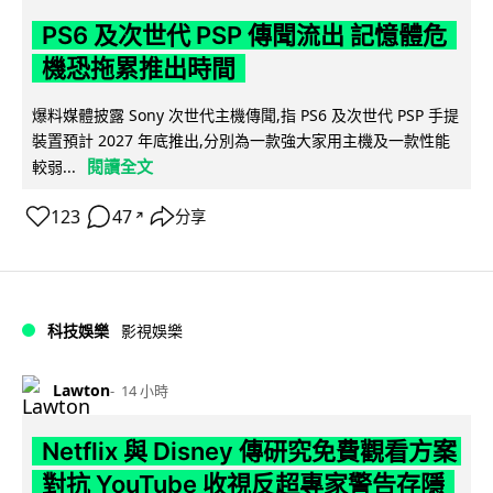
PS6 及次世代 PSP 傳聞流出 記憶體危
機恐拖累推出時間
爆料媒體披露 Sony 次世代主機傳聞,指 PS6 及次世代 PSP 手提
裝置預計 2027 年底推出,分別為一款強大家用主機及一款性能
閱讀全文
較弱...
123
47
分享
↗
科技娛樂
影視娛樂
Lawton
14 小時
Netflix 與 Disney 傳研究免費觀看方案
對抗 YouTube 收視反超專家警告存隱