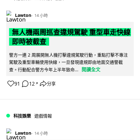
Lawton
14 小時
無人機兩周巡查違規駕駛 重型車走快線
即時被截查
警方一連 2 周展開無人機打擊違規駕駛行動，重點打擊不專注
駕駛及重型車輛使用快線，一旦發現違規即由地面交通警截
閱讀全文
查。行動配合警方今年上半年致命...
91
12
分享
↗
科技娛樂
遊戲情報
Lawton
14 小時