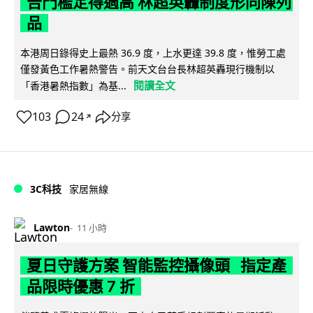
告門檻定得過高 林超英轟制度形同陳列
品
本港周日錄得史上最熱 36.9 度，上水更達 39.8 度，惟勞工處
僅發黃色工作暑熱警告。前天文台台長林超英轟現行機制以
閱讀全文
「香港暑熱指數」為基...
103
24
分享
↗
3C科技
家居無線
Lawton
11 小時
夏日守護方案 智能監控攝像頭 指定產
品限時優惠 7 折