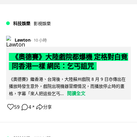
科技娛樂
影視娛樂
Lawton
10 小時
《奧德賽》大陸戲院都爆機 定格對白竟
同香港一樣 網民：乞丐詛咒
《奧德賽》繼香港、台灣後，大陸蘇州戲院 8 月 9 日亦傳出在
播放時發生意外，戲院出現機器冒煙情況，而播放停止時的畫
閱讀全文
格，字幕「來人把這些乞丐...
59
4
分享
↗