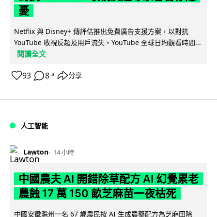
憂
Netflix 與 Disney+ 傳評估推出免費廣告支援方案，以對抗
YouTube 收視反超及用戶流失。YouTube 全球日均觀看時間...
閱讀全文
93
8
分享
↗
人工智能
Lawton
14 小時
中國農夫 AI 開錯除草配方 AI 幻覺累老
農蝕 17 萬 150 畝芝麻苗一夜枯死
中國安徽滁州一名 67 歲農民按 AI 生成農藥配方為芝麻田除