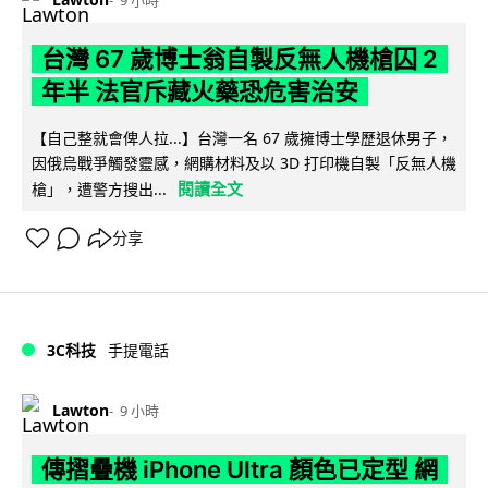
台灣 67 歲博士翁自製反無人機槍囚 2
年半 法官斥藏火藥恐危害治安
【自己整就會俾人拉...】台灣一名 67 歲擁博士學歷退休男子，
因俄烏戰爭觸發靈感，網購材料及以 3D 打印機自製「反無人機
閱讀全文
槍」，遭警方搜出...
分享
3C科技
手提電話
Lawton
9 小時
傳摺疊機 iPhone Ultra 顏色已定型 網