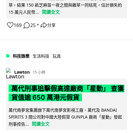
草，結果 150 畝芝麻苗一夜之間與雜草一同枯死，估計損失約
閱讀全文
15 萬元人民幣...
169
25
分享
↗
科技娛樂
生活科技
玩具
Lawton
15 小時
萬代刑事追擊假高達廠商「星動」 查獲
貨值逾 650 萬港元假貨
萬代南夢宮集團旗下萬代南夢宮影視工廠、萬代及 BANDAI
SPIRITS 3 間公司對中國大陸假冒 GUNPLA 廠商「星動」發起
閱讀全文
刑事控告...