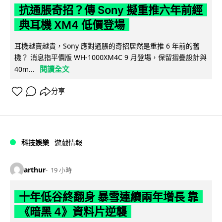
抗通脹奇招？傳 Sony 擬重推六年前經
典耳機 XM4 低價登場
耳機越賣越貴，Sony 應對通脹的奇招居然是重推 6 年前的舊
機？ 消息指平價版 WH-1000XM4C 9 月登場，保留摺疊設計與
閱讀全文
40m...
分享
科技娛樂
遊戲情報
arthur
19 小時
十年低谷終翻身 暴雪連續兩年增長 靠
《暗黑 4》資料片逆襲