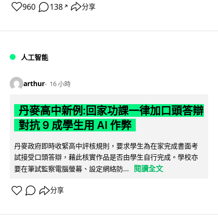
960
138
分享
↗
人工智能
arthur
16 小時
丹麥高中新例:回家功課一律加口頭答辯
對抗 9 成學生用 AI 作弊
丹麥政府即時收緊高中評核規則，要求學生為在家完成書面考
試接受口頭答辯，藉此核實作品是否由學生自行完成。學校亦
閱讀全文
要在筆試監察電腦螢幕、設定網絡防...
分享