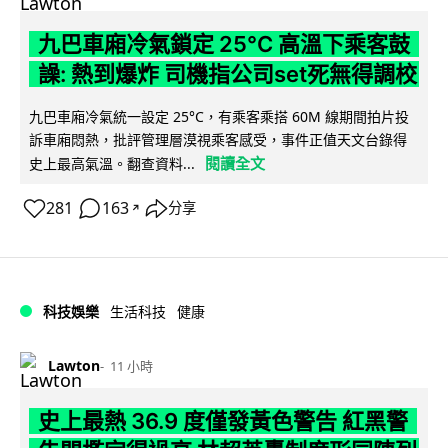
九巴車廂冷氣鎖定 25°C 高溫下乘客鼓
譟: 熱到爆炸 司機指公司set死無得調校
九巴車廂冷氣統一設定 25°C，有乘客乘搭 60M 線期間拍片投
訴車廂悶熱，批評管理層漠視乘客感受，事件正值天文台錄得
閱讀全文
史上最高氣溫。翻查資料...
281
163
分享
↗
科技娛樂
生活科技
健康
Lawton
11 小時
史上最熱 36.9 度僅發黃色警告 紅黑警