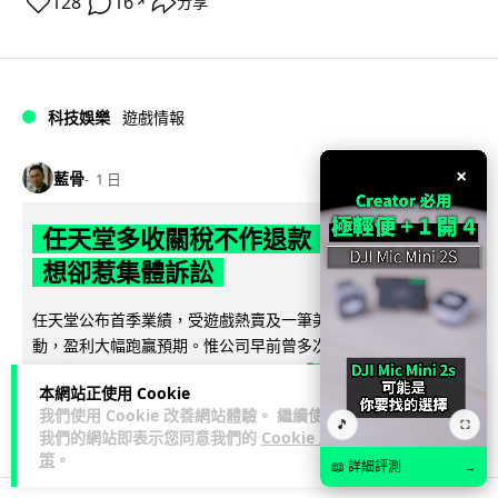
128
16
分享
↗
科技娛樂
遊戲情報
×
藍骨
1 日
任天堂多收關稅不作退款 業績報告理
想卻惹集體訴訟
任天堂公布首季業績，受遊戲熱賣及一筆美國退還關稅款項帶
動，盈利大幅跑贏預期。惟公司早前曾多次以關稅為由調高美
閱讀全文
國定價，如今關稅被裁定違法並全數...
本網站正使用 Cookie
我們使用 Cookie 改善網站體驗。 繼續使用
35
4
分享
↗
🎵
⛶
我們的網站即表示您同意我們的
Cookie 政
策
。
📖 詳細評測
→