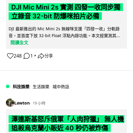
DJI Mic Mini 2s 實測 四發一收同步獨
立錄音 32-bit 防爆咪拍片必備
DJI 最新推出的 Mic Mini 2s 無線咪支援「四發一收」分軌錄
音，並首度下放 32-bit Float 浮點內錄功能。本文經實測其...
閱讀全文
248
1
分享
↗
科技娛樂
生活娛樂
城中熱話
Lawton
19 小時
澤連斯基怒斥俄軍「人肉狩獵」 無人機
追殺烏克蘭小販近 40 秒仍被炸傷