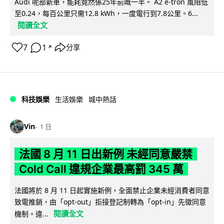
Audi 呢部新車，能耗竟然係25年前嘅一半。 A2 e-tron 風阻低
至0.24，每百公里只需12.8 kWh，一度電行到7.8公里。6...
閱讀全文
7
1
分享
↗
科技娛樂
生活娛樂
城中熱話
Vin
1 日
法國 8 月 11 日出新例 未經同意嚴禁
Cold Call 違規企業最高罰 345 萬
法國將於 8 月 11 日起實施新例，全面禁止企業未經消費者同意
致電推銷，由「opt-out」拒接登記制轉為「opt-in」先徵同意
閱讀全文
機制。違...