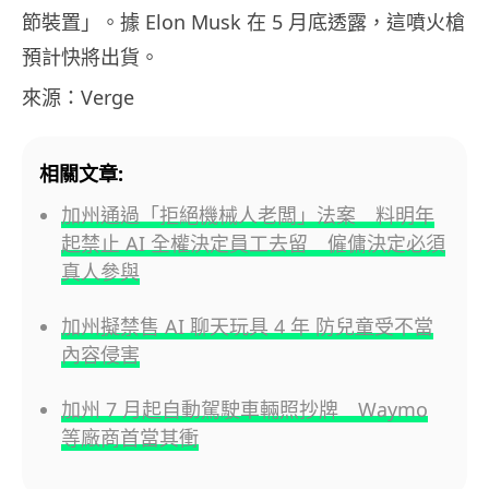
節裝置」。據 Elon Musk 在 5 月底透露，這噴火槍
預計快將出貨。
來源：Verge
相關文章:
加州通過「拒絕機械人老闆」法案 料明年
起禁止 AI 全權決定員工去留 僱傭決定必須
真人參與
加州擬禁售 AI 聊天玩具 4 年 防兒童受不當
內容侵害
加州 7 月起自動駕駛車輛照抄牌 Waymo
等廠商首當其衝