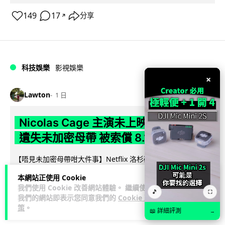
149
17
分享
↗
科技娛樂
影視娛樂
×
Lawton
1 日
Nicolas Cage 主演未上映電影 Netflix
遺失未加密母帶 被索償 8.19 億港元
【唔見未加密母帶咁大件事】Netflix 洛杉磯辦公室被竊，未上
映的 Nicolas Cage 電影《Fortitude》母帶亦告失蹤。電影...
本網站正使用 Cookie
閱讀全文
我們使用 Cookie 改善網站體驗。 繼續使用
🎵
⛶
我們的網站即表示您同意我們的
Cookie 政
184
10
分享
↗
策
。
📖 詳細評測
→