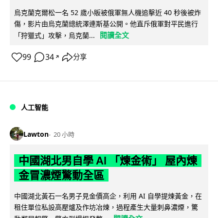
烏克蘭克爾松一名 52 歲小販被俄軍無人機追擊近 40 秒後被炸
傷，影片由烏克蘭總統澤連斯基公開。他直斥俄軍對平民進行
閱讀全文
「狩獵式」攻擊，烏克蘭...
99
34
分享
↗
人工智能
Lawton
20 小時
中國湖北男自學 AI 「煉金術」 屋內煉
金冒濃煙驚動全區
中國湖北黃石一名男子見金價高企，利用 AI 自學提煉黃金，在
租住單位私設高壓爐及作坊冶煉，過程產生大量刺鼻濃煙，驚