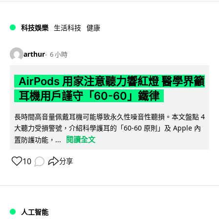
科技娛樂
生活科技
健康
arthur
6 小時
AirPods 用家注意聽力響紅燈 醫學界籲
耳機用戶謹守「60-60」鐵律
長時間高音量佩戴耳機可能導致永久性噪音性聽損。本文盤點 4
大聽力受損警號，介紹科學護耳的「60-60 原則」及 Apple 內
閱讀全文
置防護功能，...
10
分享
人工智能