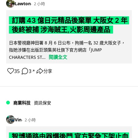
Lawton
2 小時
訂購 43 億日元精品後棄單 大阪女 2 年
後終被捕 涉海賊王,火影周邊產品
日本警視廳神田署 8 月 6 日公布，拘捕一名 32 歲大阪女子，
指她涉嫌在出版巨頭集英社旗下官方網店「JUMP
閱讀全文
CHARACTERS ST...
35
3
分享
↗
商業科技
資訊保安
Vin
2 小時
智博通路由器爆後門 官方緊急下架止血