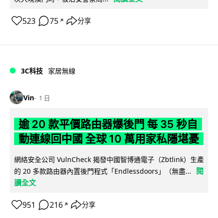
523
75
分享
↗
3C科技
家居無線
Vin
1 日
逾 20 款平價路由器爆後門 每 35 秒自
動連線回中國 全球 10 萬用家私隱堪憂
網絡安全公司 VulnCheck 揭發中國智博通電子（Zbtlink）生產
閱
的 20 多款路由器內置後門程式「Endlessdoors」（無盡...
讀全文
951
216
分享
↗