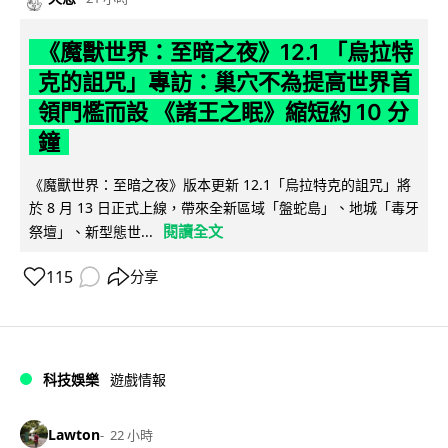
《魔獸世界：至暗之夜》12.1 「烏拉特
克的詛咒」專訪：巢穴不為提高世界首
領門檻而設 《諸王之眠》縮短約 10 分
鐘
《魔獸世界：至暗之夜》版本更新 12.1「烏拉特克的詛咒」將
於 8 月 13 日正式上線，帶來全新區域「盤蛇島」、地城「毒牙
閱讀全文
祭壇」、新型態世...
115
分享
科技娛樂
遊戲情報
Lawton
22 小時