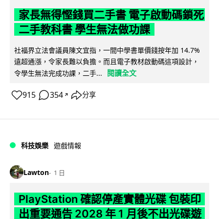
家長無得慳錢買二手書 電子啟動碼鎖死
二手教科書 學生無法做功課
社福界立法會議員陳文宜指，一間中學書單價錢按年加 14.7%
遠超通漲，令家長難以負擔。而且電子教材啟動碼這項設計，
閱讀全文
令學生無法完成功課，二手...
915
354
分享
↗
科技娛樂
遊戲情報
Lawton
1 日
PlayStation 確認停產實體光碟 包裝印
出重要通告 2028 年 1 月後不出光碟遊