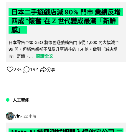
日本二手遊戲店減 90% 門市 業績反增
四成 "懷舊"在 Z 世代變成最潮「新鮮
感」
日本零售巨頭 GEO 將懷舊遊戲銷售門市從 1,000 間大幅減至
99 間，但銷售額卻不降反升至過往的 1.4 倍。做到「減店增
閱讀全文
收」奇蹟，...
233
19
分享
↗
人工智能
Vin
22 小時