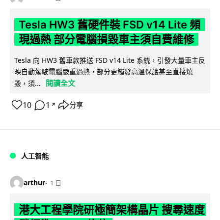
Tesla HW3 舊硬件裝 FSD v14 Lite 頻
現過熱 部分電腦損毀車主須自費維修
Tesla 向 HW3 舊車款推送 FSD v14 Lite 系統，引發大量車主反
映自動駕駛電腦嚴重過熱，部分更觸發高溫保護甚至直接燒
閱讀全文
毀，須...
10
1
分享
↗
人工智能
arthur
1 日
港大工程學院研極簡架構晶片 搜尋速度