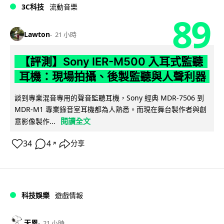
3C科技
流動音樂
89
Lawton
21 小時
【評測】Sony IER-M500 入耳式監聽
耳機：現場拍攝、後製監聽與人聲利器
談到專業混音專用的聲音監聽耳機，Sony 經典 MDR-7506 到
MDR-M1 專業錄音室耳機都為人熟悉。而現在舞台製作者與創
閱讀全文
意影像製作...
34
4
分享
↗
科技娛樂
遊戲情報
天恩
21 小時