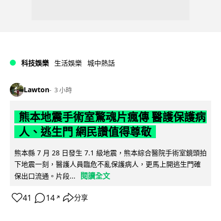
科技娛樂
生活娛樂
城中熱話
Lawton
3 小時
熊本地震手術室驚魂片瘋傳 醫護保護病
人、逃生門 網民讚值得尊敬
熊本縣 7 月 28 日發生 7.1 級地震，熊本綜合醫院手術室鏡頭拍
下地震一刻，醫護人員臨危不亂保護病人，更馬上開逃生門確
閱讀全文
保出口流通。片段...
41
14
分享
↗