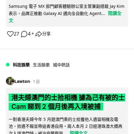
Samsung 電子 MX 部門顧客體驗辦公室主管兼副總裁 Jay Kim
閱讀全
表示，品牌正推動 Galaxy AI 邁向全自動化 Agent...
文
27
4
分享
↗
科技娛樂
生活娛樂
城中熱話
Lawton
1 日
港夫婦澳門的士拾相機 據為己有被的士
Cam 睇到 2 個月後再入境被捕
一對香港夫婦今年 5 月遊澳門乘的士拾獲他人遺留相機及電
池，拾遺不報並帶返香港自用。兩人本月 2 日經港珠澳大橋再
閱讀全文
次入境澳門時，被治安警察局...