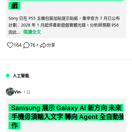
戲
Sony 已在 PS5 主機包裝加貼提示貼紙，重申官方 7 月已公布
計劃：2028 年 1 月起停產新遊戲實體光碟。分析師預期 PS6
閱讀全文
因此...
164
76
分享
↗
人工智能
Vin
1 日
Samsung 展示 Galaxy AI 新方向 未來
手機毋須輸入文字 轉向 Agent 全自動操
作