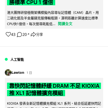
勝標準 CPU 1 億倍
港大團隊研發極簡架構模擬內容尋址記憶體（CAM）晶片，用
二硫化鉬及半金屬銻克服傳輸瓶頸，漢明距離計算速度比標準
閱讀全文
CPU快1億倍，每次搜尋耗能低...
43
20
分享
↗
人工智能
Lawton
1 日
靠快閃記憶體紓緩 DRAM 不足 KIOXIA
推 XL1 記憶體擴充模組
KIOXIA 發表全新記憶體擴充模組 XL1 系列，結合低延遲快閃記