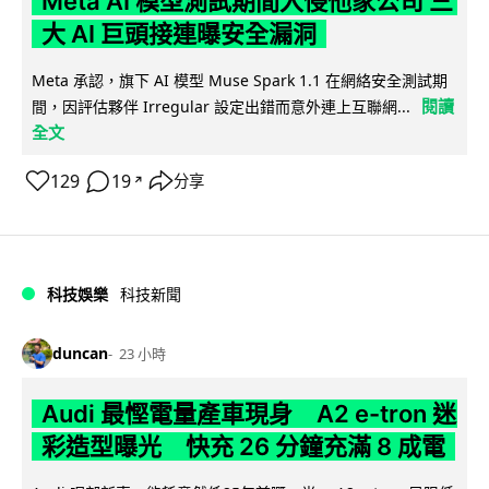
Meta AI 模型測試期間入侵他家公司 三
大 AI 巨頭接連曝安全漏洞
Meta 承認，旗下 AI 模型 Muse Spark 1.1 在網絡安全測試期
閱讀
間，因評估夥伴 Irregular 設定出錯而意外連上互聯網...
全文
129
19
分享
↗
科技娛樂
科技新聞
duncan
23 小時
Audi 最慳電量產車現身 A2 e-tron 迷
彩造型曝光 快充 26 分鐘充滿 8 成電