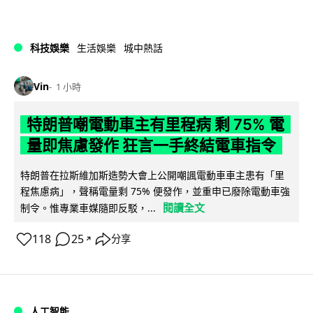
科技娛樂
生活娛樂
城中熱話
Vin
1 小時
特朗普嘲電動車主有里程病 剩 75% 電
量即焦慮發作 狂言一手終結電車指令
特朗普在拉斯維加斯造勢大會上公開嘲諷電動車車主患有「里
程焦慮病」，聲稱電量剩 75% 便發作，並重申已廢除電動車強
閱讀全文
制令。惟專業車媒隨即反駁，...
118
25
分享
↗
人工智能