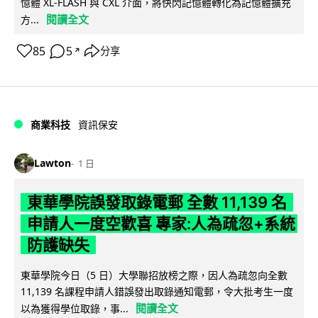
憶體 XL-FLASH 與 CXL 介面，將快閃記憶體轉化為記憶體擴充
閱讀全文
方...
85
5
分享
↗
商業科技
資訊保安
Lawton
1 日
東華學院誤發取錄電郵 全數 11,139 名
申請人一度空歡喜 專家:人為疏忽+系統
防護缺失
東華學院今日（5 日）大學聯招放榜之際，因人為疏忽向全數
11,139 名課程申請人錯誤發出取錄通知電郵，令大批考生一度
閱讀全文
以為獲得學位取錄，事...