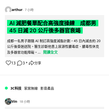
arthur
7 小時
AI 減肥餐單配合高強度操練 成都男
45 日減 20 公斤後多器官衰竭
成都一名男子跟隨 AI 制訂高強度減脂計劃，45 日內減去約 20
公斤後昏迷送院。醫生診斷他患上尿源性膿毒症、膿毒性休克
閱讀全文
及多器官功能障礙。...
13
3
分享
↗
3C科技
家居無線
影音產品
Vin
18 小時