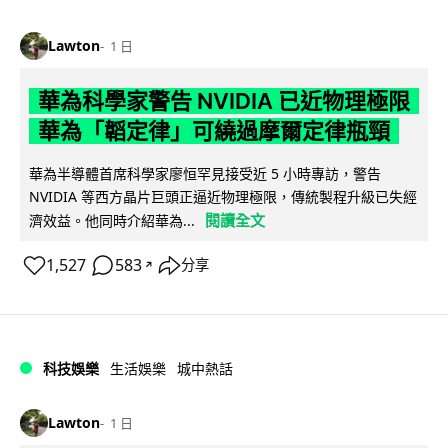
Lawton
1 日
華為科學家警告 NVIDIA 已近物理極限
華為「韜定律」可繞過摩爾定律瓶頸
華為半導體首席科學家廖恒罕見接受近 5 小時專訪，警告
NVIDIA 等西方晶片巨頭正逼近物理極限，傳統製程升級已失經
閱讀全文
濟效益。他同時介紹華為...
1,527
583
分享
↗
科技娛樂
生活娛樂
城中熱話
Lawton
1 日