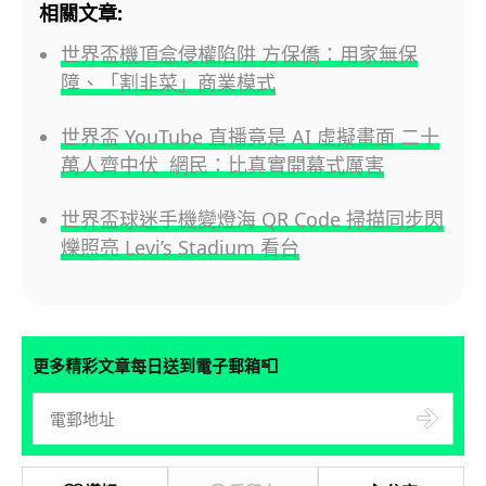
相關文章:
世界盃機頂盒侵權陷阱 方保僑：用家無保
障、「割韭菜」商業模式
世界盃 YouTube 直播竟是 AI 虛擬畫面 二十
萬人齊中伏 網民：比真實開幕式厲害
世界盃球迷手機變燈海 QR Code 掃描同步閃
爍照亮 Levi’s Stadium 看台
📮
更多精彩文章每日送到電子郵箱