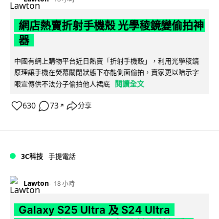
網店熱賣折射手機殼 光學稜鏡變偷拍神
器
中國有網上購物平台近日熱賣「折射手機殼」，利用光學稜鏡
原理讓手機在熒幕關閉狀態下亦能側面偷拍，賣家更以暗示字
閱讀全文
眼宣傳供不法分子偷拍他人裙底
630
73
分享
↗
3C科技
手提電話
Lawton
18 小時
Galaxy S25 Ultra 及 S24 Ultra