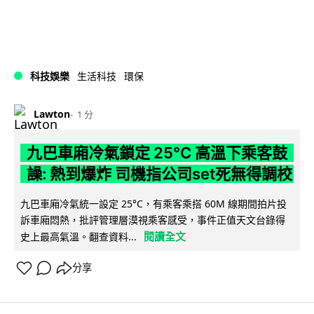
科技娛樂
生活科技
環保
Lawton
1 分
九巴車廂冷氣鎖定 25°C 高溫下乘客鼓
譟: 熱到爆炸 司機指公司set死無得調校
九巴車廂冷氣統一設定 25°C，有乘客乘搭 60M 線期間拍片投
訴車廂悶熱，批評管理層漠視乘客感受，事件正值天文台錄得
閱讀全文
史上最高氣溫。翻查資料...
分享