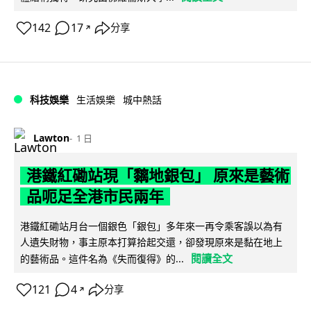
142
17
分享
↗
科技娛樂
生活娛樂
城中熱話
Lawton
1 日
港鐵紅磡站現「黐地銀包」 原來是藝術
品呃足全港市民兩年
港鐵紅磡站月台一個銀色「銀包」多年來一再令乘客誤以為有
人遺失財物，事主原本打算拾起交還，卻發現原來是黏在地上
閱讀全文
的藝術品。這件名為《失而復得》的...
121
4
分享
↗