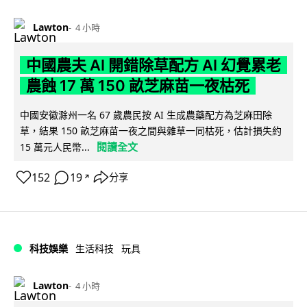
Lawton
4 小時
中國農夫 AI 開錯除草配方 AI 幻覺累老
農蝕 17 萬 150 畝芝麻苗一夜枯死
中國安徽滁州一名 67 歲農民按 AI 生成農藥配方為芝麻田除
草，結果 150 畝芝麻苗一夜之間與雜草一同枯死，估計損失約
閱讀全文
15 萬元人民幣...
152
19
分享
↗
科技娛樂
生活科技
玩具
Lawton
4 小時