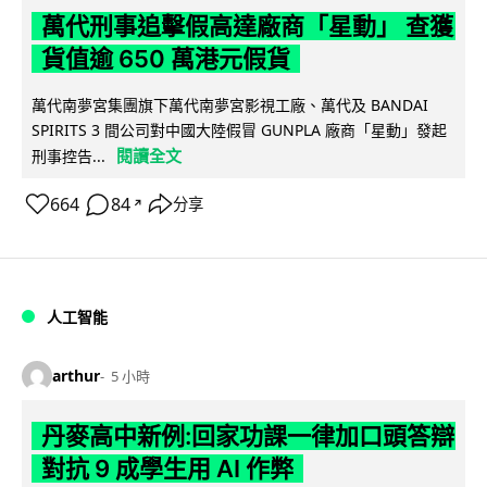
萬代刑事追擊假高達廠商「星動」 查獲
貨值逾 650 萬港元假貨
萬代南夢宮集團旗下萬代南夢宮影視工廠、萬代及 BANDAI
SPIRITS 3 間公司對中國大陸假冒 GUNPLA 廠商「星動」發起
閱讀全文
刑事控告...
664
84
分享
↗
人工智能
arthur
5 小時
丹麥高中新例:回家功課一律加口頭答辯
對抗 9 成學生用 AI 作弊