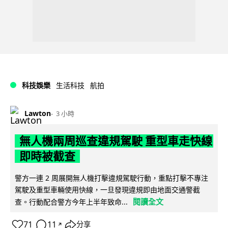
科技娛樂
生活科技
航拍
Lawton
3 小時
無人機兩周巡查違規駕駛 重型車走快線
即時被截查
警方一連 2 周展開無人機打擊違規駕駛行動，重點打擊不專注
駕駛及重型車輛使用快線，一旦發現違規即由地面交通警截
閱讀全文
查。行動配合警方今年上半年致命...
71
11
分享
↗