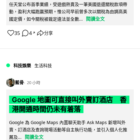
任天堂公布首季業績，受遊戲熱賣及一筆美國退還關稅款項帶
動，盈利大幅跑贏預期。惟公司早前曾多次以關稅為由調高美
閱讀全文
國定價，如今關稅被裁定違法並全數...
35
4
分享
↗
科技娛樂
生活科技
藍骨
20 小時
Google 地圖可直接叫外賣訂酒店 香
港開通時間仍未有着落
Google 為 Google Maps 內置聊天助手 Ask Maps 新增叫外
賣、訂酒店及查詢現場活動等自主執行功能，並引入個人化推
閱讀全文
薦及...