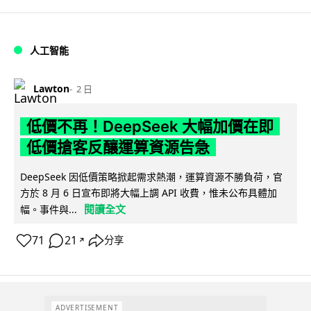
人工智能
Lawton
2 日
低價不再！DeepSeek 大幅加價在即
低價搶客反釀運算資源告急
DeepSeek 因低價策略掀起需求熱潮，運算資源不勝負荷，官
方於 8 月 6 日宣布即將大幅上調 API 收費，惟未公布具體加
閱讀全文
幅。事件與...
71
21
分享
↗
ADVERTISEMENT