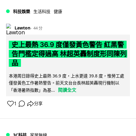
科技娛樂
生活科技
健康
Lawton
44 分
史上最熱 36.9 度僅發黃色警告 紅黑警
告門檻定得過高 林超英轟制度形同陳列
品
本港周日錄得史上最熱 36.9 度，上水更達 39.8 度，惟勞工處
僅發黃色工作暑熱警告。前天文台台長林超英轟現行機制以
閱讀全文
「香港暑熱指數」為基...
1
分享
3C科技
家居無線