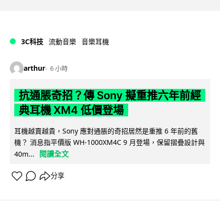
3C科技
流動音樂
音樂耳機
arthur
6 小時
抗通脹奇招？傳 Sony 擬重推六年前經
典耳機 XM4 低價登場
耳機越賣越貴，Sony 應對通脹的奇招居然是重推 6 年前的舊
機？ 消息指平價版 WH-1000XM4C 9 月登場，保留摺疊設計與
閱讀全文
40m...
分享