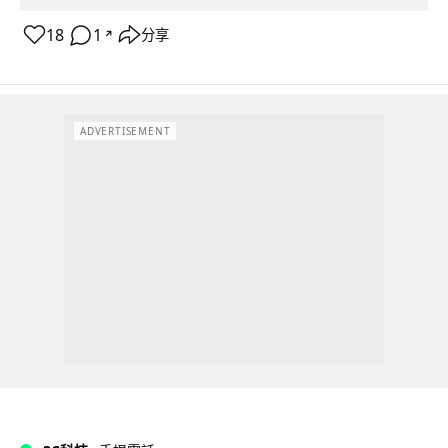
18
1
分享
↗
ADVERTISEMENT