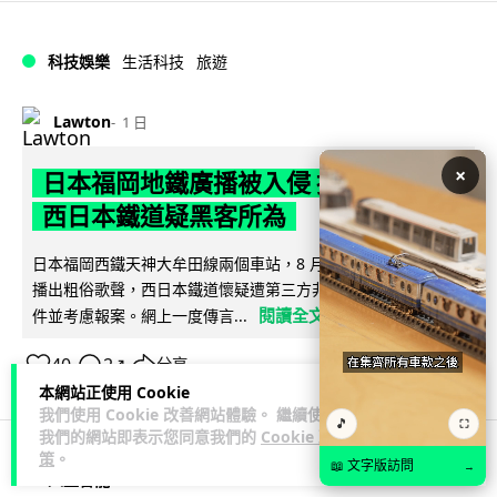
科技娛樂
生活科技
旅遊
Lawton
1 日
×
日本福岡地鐵廣播被入侵 播不雅歌曲
西日本鐵道疑黑客所為
日本福岡西鐵天神大牟田線兩個車站，8 月 4 日廣播系統離奇
播出粗俗歌聲，西日本鐵道懷疑遭第三方非法入侵，正調查事
閱讀全文
件並考慮報案。網上一度傳言...
40
2
分享
↗
本網站正使用 Cookie
我們使用 Cookie 改善網站體驗。 繼續使用
🎵
⛶
我們的網站即表示您同意我們的
Cookie 政
策
。
📖 文字版訪問
→
人工智能