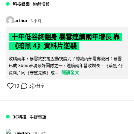
科技娛樂
遊戲情報
arthur
8 小時
十年低谷終翻身 暴雪連續兩年增長 靠
《暗黑 4》資料片逆襲
收購兩年，暴雪終於擺脫動視魔咒？總裁內部電郵流出：暴雪
已成 Xbox 表現最好團隊之一，連續兩年營收增長。《暗黑 4》
閱讀全文
資料片同《守望先鋒》成...
10
分享
3C科技
手提電話
Lawton
18 小時