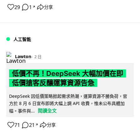
29
1
分享
↗
人工智能
Lawton
2 日
低價不再！DeepSeek 大幅加價在即
低價搶客反釀運算資源告急
DeepSeek 因低價策略掀起需求熱潮，運算資源不勝負荷，官
方於 8 月 6 日宣布即將大幅上調 API 收費，惟未公布具體加
閱讀全文
幅。事件與...
71
21
分享
↗