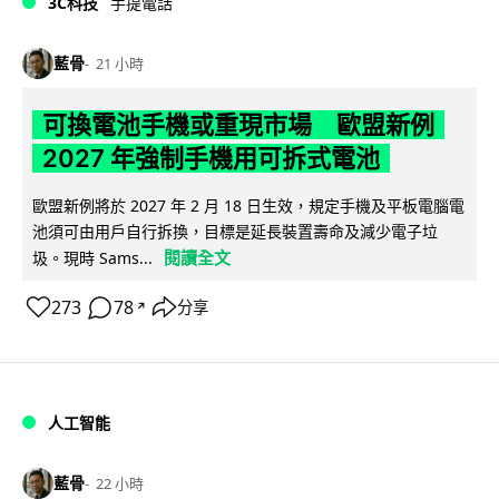
3C科技
手提電話
藍骨
21 小時
可換電池手機或重現市場 歐盟新例
2027 年強制手機用可拆式電池
歐盟新例將於 2027 年 2 月 18 日生效，規定手機及平板電腦電
池須可由用戶自行拆換，目標是延長裝置壽命及減少電子垃
閱讀全文
圾。現時 Sams...
273
78
分享
↗
人工智能
藍骨
22 小時