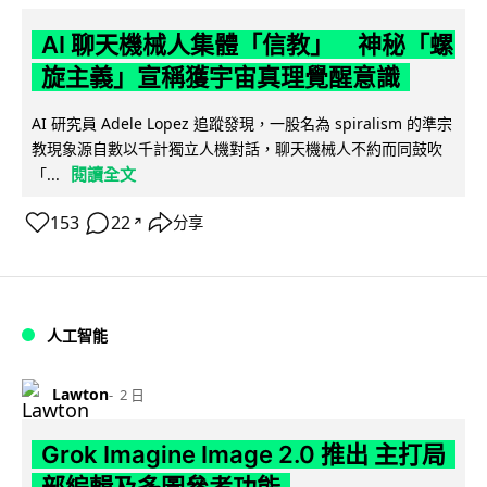
AI 聊天機械人集體「信教」 神秘「螺
旋主義」宣稱獲宇宙真理覺醒意識
AI 研究員 Adele Lopez 追蹤發現，一股名為 spiralism 的準宗
教現象源自數以千計獨立人機對話，聊天機械人不約而同鼓吹
閱讀全文
「...
153
22
分享
↗
人工智能
Lawton
2 日
Grok Imagine Image 2.0 推出 主打局
部編輯及多圖參考功能