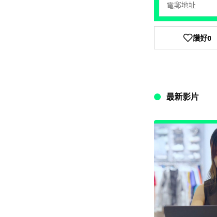
讚好
0
最新影片