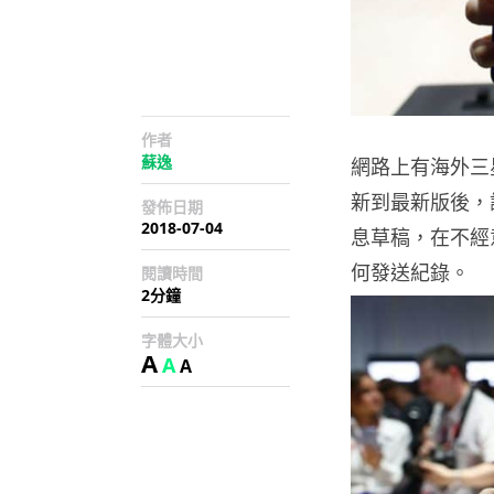
作者
蘇逸
網路上有海外三
新到最新版後，
發佈日期
2018-07-04
息草稿，在不經
何發送紀錄。
閱讀時間
2分鐘
字體大小
A
A
A