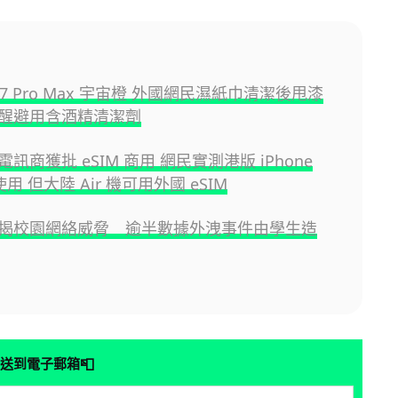
e 17 Pro Max 宇宙橙 外國網民濕紙巾清潔後甩漆
 提醒避用含酒精清潔劑
訊商獲批 eSIM 商用 網民實測港版 iPhone
使用 但大陸 Air 機可用外國 eSIM
揭校園網絡威脅 逾半數據外洩事件由學生造
📮
送到電子郵箱