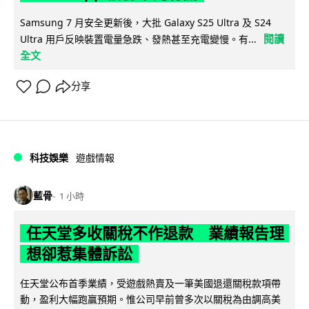
Samsung 7 月安全更新後，大批 Galaxy S25 Ultra 及 S24
閱讀
Ultra 用戶反映裝置電量急跌、發熱甚至充電變慢。有...
全文
分享
科技娛樂
遊戲情報
藍骨
1 小時
任天堂多收關稅不作退款 業績報告理
想卻惹集體訴訟
任天堂公布首季業績，受遊戲熱賣及一筆美國退還關稅款項帶
動，盈利大幅跑贏預期。惟公司早前曾多次以關稅為由調高美