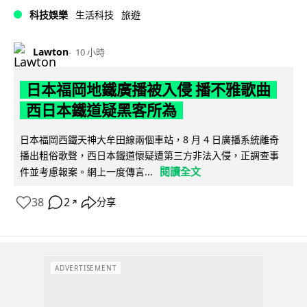
科技娛樂
生活科技
旅遊
Lawton
10 小時
日本福岡地鐵廣播被入侵 播不雅歌曲
西日本鐵道疑黑客所為
日本福岡西鐵天神大牟田線兩個車站，8 月 4 日廣播系統離奇
播出粗俗歌聲，西日本鐵道懷疑遭第三方非法入侵，正調查事
閱讀全文
件並考慮報案。網上一度傳言...
38
2
分享
↗
ADVERTISEMENT