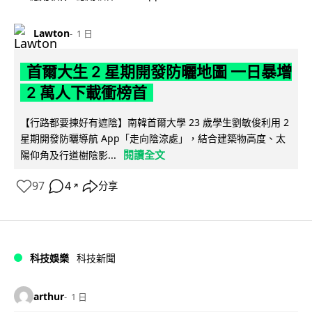
Lawton
1 日
首爾大生 2 星期開發防曬地圖 一日暴增
2 萬人下載衝榜首
【行路都要揀好有遮陰】南韓首爾大學 23 歲學生劉敏俊利用 2
星期開發防曬導航 App「走向陰涼處」，結合建築物高度、太
閱讀全文
陽仰角及行道樹陰影...
97
4
分享
↗
科技娛樂
科技新聞
arthur
1 日