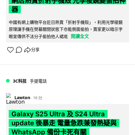
網店熱賣折射手機殼 光學稜鏡變偷拍神
器
中國有網上購物平台近日熱賣「折射手機殼」，利用光學稜鏡
原理讓手機在熒幕關閉狀態下亦能側面偷拍，賣家更以暗示字
閱讀全文
眼宣傳供不法分子偷拍他人裙底
分享
3C科技
手提電話
Lawton
16 分
Galaxy S25 Ultra 及 S24 Ultra
update 後暴走 電量急跌兼發熱疑與
WhatsApp 備份卡死有關