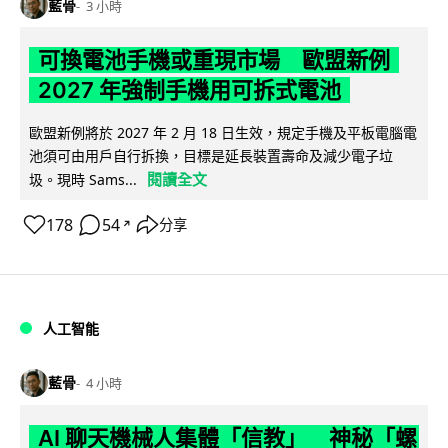
藍骨
3 小時
可換電池手機或重現市場 歐盟新例
2027 年強制手機用可拆式電池
歐盟新例將於 2027 年 2 月 18 日生效，規定手機及平板電腦電
池須可由用戶自行拆換，目標是延長裝置壽命及減少電子垃
閱讀全文
圾。現時 Sams...
178
54
分享
↗
人工智能
藍骨
4 小時
AI 聊天機械人集體「信教」 神秘「螺