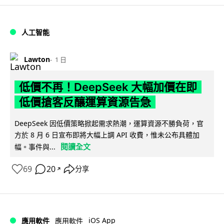
人工智能
Lawton
1 日
低價不再！DeepSeek 大幅加價在即
低價搶客反釀運算資源告急
DeepSeek 因低價策略掀起需求熱潮，運算資源不勝負荷，官
方於 8 月 6 日宣布即將大幅上調 API 收費，惟未公布具體加
閱讀全文
幅。事件與...
69
20
分享
↗
iOS App
應用軟件
應用軟件