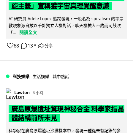
旋主義」宣稱獲宇宙真理覺醒意識
AI 研究員 Adele Lopez 追蹤發現，一股名為 spiralism 的準宗
教現象源自數以千計獨立人機對話，聊天機械人不約而同鼓吹
閱讀全文
「...
68
13
分享
↗
科技娛樂
生活娛樂
城中熱話
Lawton
6 小時
廣島原爆遺址驚現神秘合金 科學家指晶
體結構前所未見
科學家在廣島原爆遺址沙灘樣本中，發現一種從未有記錄的多