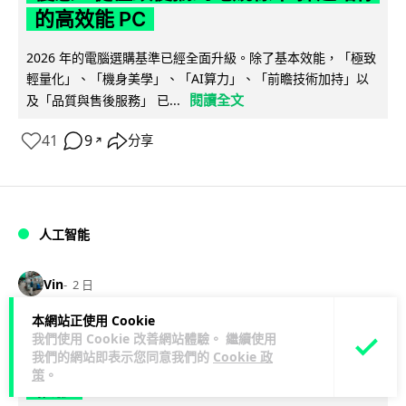
的高效能 PC
2026 年的電腦選購基準已經全面升級。除了基本效能，「極致
輕量化」、「機身美學」、「AI算力」、「前瞻技術加持」以
閱讀全文
及「品質與售後服務」 已...
41
9
分享
↗
人工智能
Vin
2 日
本網站正使用 Cookie
ChatGPT 免費呼叫 Adobe 一句話跨軟
我們使用 Cookie 改善網站體驗。 繼續使用
我們的網站即表示您同意我們的
Cookie 政
體修圖兼整 PDF 不用開多個 APP 兼免
策
。
帳號