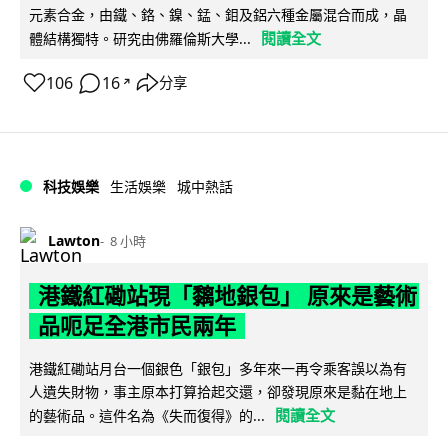
元素合金，由鐵、鉻、鎳、錳、鉬及鋁六種金屬混合而成，晶
閱讀全文
體結構獨特。研究由佛羅倫斯大學...
106
16
分享
↗
科技娛樂
生活娛樂
城中熱話
Lawton
8 小時
港鐵紅磡站現「黐地銀包」 原來是藝術
品呃足全港市民兩年
港鐵紅磡站月台一個銀色「銀包」多年來一再令乘客誤以為有
人遺失財物，事主原本打算拾起交還，卻發現原來是黏在地上
閱讀全文
的藝術品。這件名為《失而復得》的...