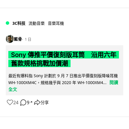
3C科技
流動音樂
音樂耳機
藍骨
1 日
Sony 傳推平價復刻版耳筒 沿用六年
舊款規格挑戰加價潮
最近有爆料指 Sony 計劃於 9 月 7 日推出平價復刻版降噪耳機
閱讀
WH-1000XM4C，規格幾乎與 2020 年 WH-1000XM4...
全文
24
9
分享
↗