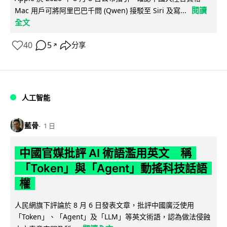
閱讀
Mac 用戶可將阿里巴巴千問 (Qwen) 接駁至 Siri 及寫...
全文
40
5
分享
↗
人工智能
藍骨
1 日
中國官媒批評 AI 術語濫用英文 稱
「Token」與「Agent」動搖科技話語
權
人民網旗下評論於 8 月 6 日發表文章，批評中國廣泛使用
「Token」、「Agent」及「LLM」等英文術語，認為做法侵蝕