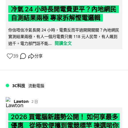
冷氣 24 小時長開電費更平？內地網民
自測結果兩極 專家拆解慳電邏輯
你信唔信冷氣長開 24 小時，電費反而平過開開關關？內地網民
實測結果兩極，有人一個月電費只需 118 元人民幣，有人飆到
閱讀全文
過千。電力部門話不能...
39
分享
3C科技
流動電腦
Lawton
2 日
2026 買電腦新趨勢公開！ 如何享最多
優惠 從極致便攜到電競標竿 揀選啱你