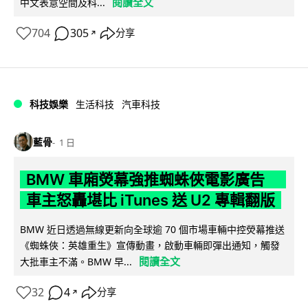
閱讀全文
中文表意空間及科...
704
305
分享
↗
科技娛樂
生活科技
汽車科技
藍骨
1 日
BMW 車廂熒幕強推蜘蛛俠電影廣告
車主怒轟堪比 iTunes 送 U2 專輯翻版
BMW 近日透過無線更新向全球逾 70 個市場車輛中控熒幕推送
《蜘蛛俠：英雄重生》宣傳動畫，啟動車輛即彈出通知，觸發
閱讀全文
大批車主不滿。BMW 早...
32
4
分享
↗