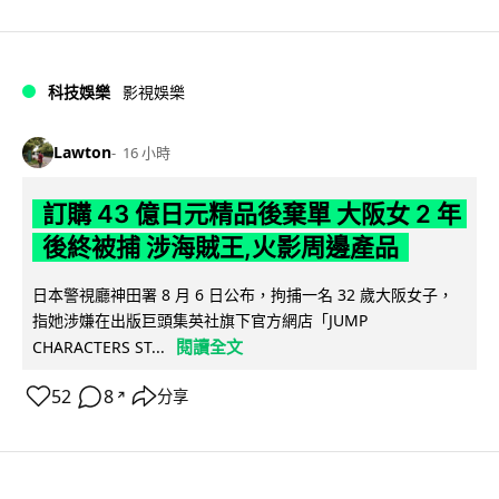
科技娛樂
影視娛樂
Lawton
16 小時
訂購 43 億日元精品後棄單 大阪女 2 年
後終被捕 涉海賊王,火影周邊產品
日本警視廳神田署 8 月 6 日公布，拘捕一名 32 歲大阪女子，
指她涉嫌在出版巨頭集英社旗下官方網店「JUMP
閱讀全文
CHARACTERS ST...
52
8
分享
↗