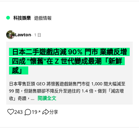
科技娛樂
遊戲情報
Lawton
1 日
日本二手遊戲店減 90% 門市 業績反增
四成 "懷舊"在 Z 世代變成最潮「新鮮
感」
日本零售巨頭 GEO 將懷舊遊戲銷售門市從 1,000 間大幅減至
99 間，但銷售額卻不降反升至過往的 1.4 倍。做到「減店增
閱讀全文
收」奇蹟，...
243
19
分享
↗