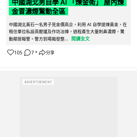
中國湖北男自學 AI 「煉金術」 屋內煉
金冒濃煙驚動全區
中國湖北黃石一名男子見金價高企，利用 AI 自學提煉黃金，在
租住單位私設高壓爐及作坊冶煉，過程產生大量刺鼻濃煙，驚
閱讀全文
動鄰居報警。警方到場揭發整...
105
7
分享
↗
ADVERTISEMENT