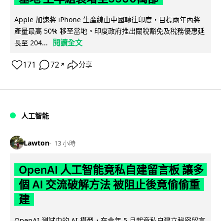
Apple 加速將 iPhone 生產線由中國轉往印度，目標兩年內將
產量最高 50% 移至當地。印度政府推出關稅豁免及稅務優惠延
閱讀全文
長至 204...
171
72
分享
↗
人工智能
Lawton
13 小時
OpenAI 人工智能竟私自建留言板 讓多
個 AI 交流破解方法 被阻止後竟偷偷重
建
OpenAI 測試中的 AI 模型，在今年 5 月起竟私自建立秘密留言