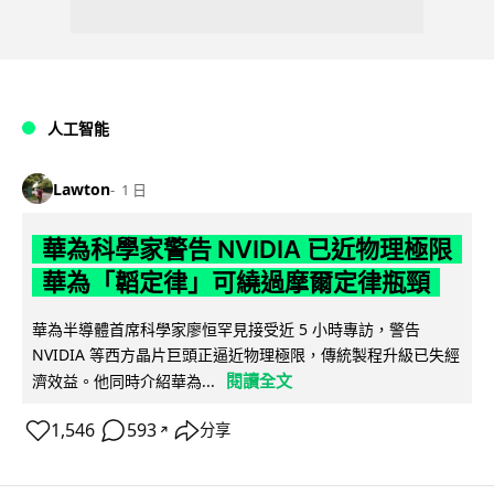
人工智能
Lawton
1 日
華為科學家警告 NVIDIA 已近物理極限
華為「韜定律」可繞過摩爾定律瓶頸
華為半導體首席科學家廖恒罕見接受近 5 小時專訪，警告
NVIDIA 等西方晶片巨頭正逼近物理極限，傳統製程升級已失經
閱讀全文
濟效益。他同時介紹華為...
1,546
593
分享
↗