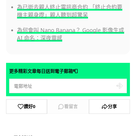
為已逝去親人終止電訊商合約 「終止合約要
機主親身嚟」親人聽到超驚呆
為何會叫 Nano Banana？ Google 影像生成
AI 命名：深夜靈感
📮
更多精彩文章每日送到電子郵箱
讚好
0
看留言
分享