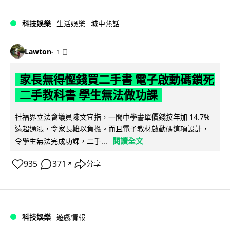
科技娛樂
生活娛樂
城中熱話
Lawton
1 日
家長無得慳錢買二手書 電子啟動碼鎖死
二手教科書 學生無法做功課
社福界立法會議員陳文宜指，一間中學書單價錢按年加 14.7%
遠超通漲，令家長難以負擔。而且電子教材啟動碼這項設計，
閱讀全文
令學生無法完成功課，二手...
935
371
分享
↗
科技娛樂
遊戲情報