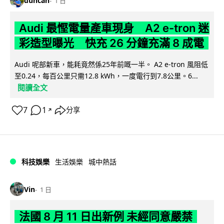
duncan
1 日
Audi 最慳電量產車現身 A2 e-tron 迷
彩造型曝光 快充 26 分鐘充滿 8 成電
Audi 呢部新車，能耗竟然係25年前嘅一半。 A2 e-tron 風阻低
至0.24，每百公里只需12.8 kWh，一度電行到7.8公里。6...
閱讀全文
7
1
分享
↗
科技娛樂
生活娛樂
城中熱話
Vin
1 日
法國 8 月 11 日出新例 未經同意嚴禁