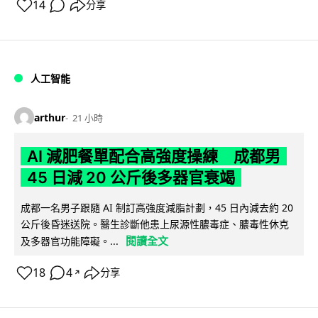
14
分享
人工智能
arthur
21 小時
AI 減肥餐單配合高強度操練 成都男
45 日減 20 公斤後多器官衰竭
成都一名男子跟隨 AI 制訂高強度減脂計劃，45 日內減去約 20
公斤後昏迷送院。醫生診斷他患上尿源性膿毒症、膿毒性休克
閱讀全文
及多器官功能障礙。...
18
4
分享
↗