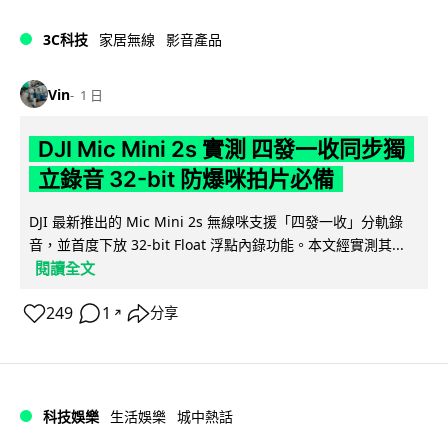
3C科技
家居無線
影音產品
Vin
1 日
DJI Mic Mini 2s 實測 四發一收同步獨
立錄音 32-bit 防爆咪拍片必備
DJI 最新推出的 Mic Mini 2s 無線咪支援「四發一收」分軌錄
音，並首度下放 32-bit Float 浮點內錄功能。本文經實測其...
閱讀全文
249
1
分享
↗
科技娛樂
生活娛樂
城中熱話