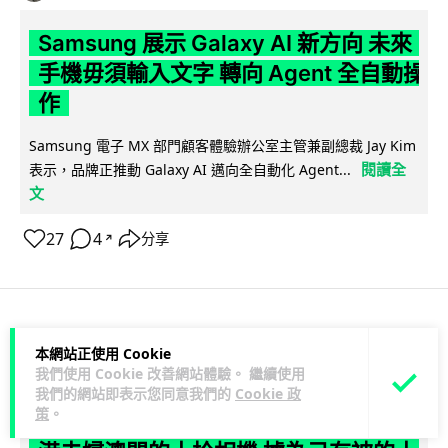
Samsung 展示 Galaxy AI 新方向 未來
手機毋須輸入文字 轉向 Agent 全自動操
作
Samsung 電子 MX 部門顧客體驗辦公室主管兼副總裁 Jay Kim
閱讀全
表示，品牌正推動 Galaxy AI 邁向全自動化 Agent...
文
27
4
分享
↗
科技娛樂
生活娛樂
城中熱話
本網站正使用 Cookie
我們使用 Cookie 改善網站體驗。 繼續使用
我們的網站即表示您同意我們的
Cookie 政
Lawton
1 日
策
。