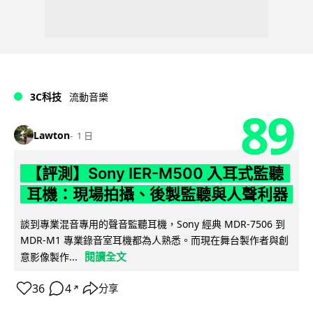
3C科技
流動音樂
89
Lawton
1 日
【評測】Sony IER-M500 入耳式監聽
耳機：現場拍攝、後製監聽與人聲利器
談到專業混音專用的聲音監聽耳機，Sony 經典 MDR-7506 到
MDR-M1 專業錄音室耳機都為人熟悉。而現在舞台製作者與創
閱讀全文
意影像製作...
36
4
分享
↗