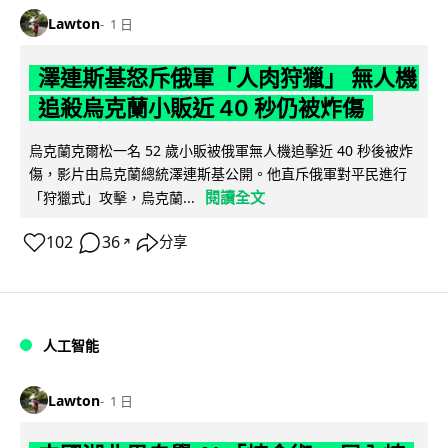
Lawton
1 日
澤連斯基怒斥俄軍「人肉狩獵」 無人機
追殺烏克蘭小販近 40 秒仍被炸傷
烏克蘭克爾松一名 52 歲小販被俄軍無人機追擊近 40 秒後被炸
傷，影片由烏克蘭總統澤連斯基公開。他直斥俄軍對平民進行
閱讀全文
「狩獵式」攻擊，烏克蘭...
102
36
分享
↗
人工智能
Lawton
1 日