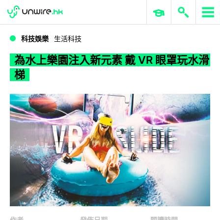
WWDC 2026
GenAI 與雲端科技專區
ERP 與商業 AI
為水上樂園注入新元素 戴 VR 眼罩玩水滑梯
科技娛樂
生活科技
為水上樂園注入新元素 戴 VR 眼罩玩水滑
梯
作者
發佈日期
閱讀時間