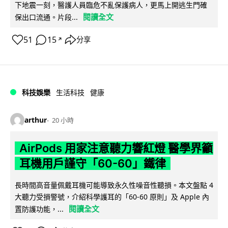
下地震一刻，醫護人員臨危不亂保護病人，更馬上開逃生門確
閱讀全文
保出口流通。片段...
51
15
分享
↗
科技娛樂
生活科技
健康
arthur
20 小時
AirPods 用家注意聽力響紅燈 醫學界籲
耳機用戶謹守「60-60」鐵律
長時間高音量佩戴耳機可能導致永久性噪音性聽損。本文盤點 4
大聽力受損警號，介紹科學護耳的「60-60 原則」及 Apple 內
閱讀全文
置防護功能，...