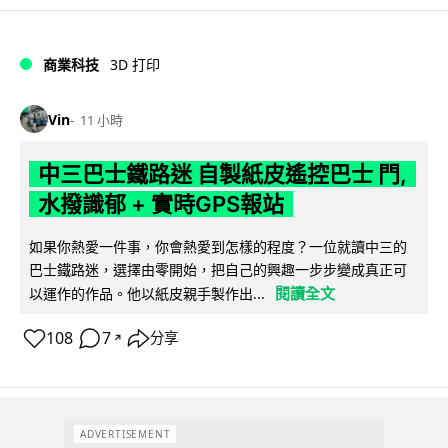
商業科技
3D 打印
Vin
11 小時
中三巴士鐵路迷 自製紙皮遙控巴士 門,
水撥識郁 + 實時GPS報站
如果你熱愛一件事，你會熱愛到怎樣的程度？一位就讀中三的
巴士鐵路迷，選擇由零開始，把自己的興趣一步步變成真正可
閱讀全文
以運作的作品。他以紙皮親手製作出...
108
7
分享
↗
ADVERTISEMENT