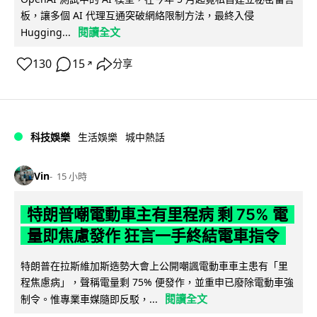
板，讓多個 AI 代理互通突破網絡限制方法，最終入侵
閱讀全文
Hugging...
130
15
分享
↗
科技娛樂
生活娛樂
城中熱話
Vin
15 小時
特朗普嘲電動車主有里程病 剩 75% 電
量即焦慮發作 狂言一手終結電車指令
特朗普在拉斯維加斯造勢大會上公開嘲諷電動車車主患有「里
程焦慮病」，聲稱電量剩 75% 便發作，並重申已廢除電動車強
閱讀全文
制令。惟專業車媒隨即反駁，...