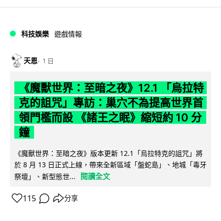
科技娛樂
遊戲情報
天恩
1 日
《魔獸世界：至暗之夜》12.1 「烏拉特
克的詛咒」專訪：巢穴不為提高世界首
領門檻而設 《諸王之眠》縮短約 10 分
鐘
《魔獸世界：至暗之夜》版本更新 12.1「烏拉特克的詛咒」將
於 8 月 13 日正式上線，帶來全新區域「盤蛇島」、地城「毒牙
閱讀全文
祭壇」、新型態世...
115
分享