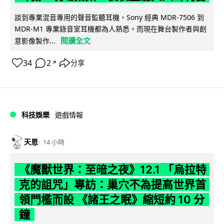
談到專業混音專用的聲音監聽耳機，Sony 經典 MDR-7506 到
MDR-M1 專業錄音室耳機都為人熟悉。而現在舞台製作者與創
閱讀全文
意影像製作...
34
2
分享
↗
科技娛樂
遊戲情報
天恩
14 小時
《魔獸世界：至暗之夜》12.1 「烏拉特
克的詛咒」專訪：巢穴不為提高世界首
領門檻而設 《諸王之眠》縮短約 10 分
鐘