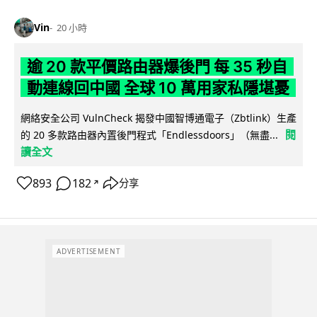
Vin
20 小時
逾 20 款平價路由器爆後門 每 35 秒自
動連線回中國 全球 10 萬用家私隱堪憂
網絡安全公司 VulnCheck 揭發中國智博通電子（Zbtlink）生產
閱
的 20 多款路由器內置後門程式「Endlessdoors」（無盡...
讀全文
893
182
分享
↗
ADVERTISEMENT