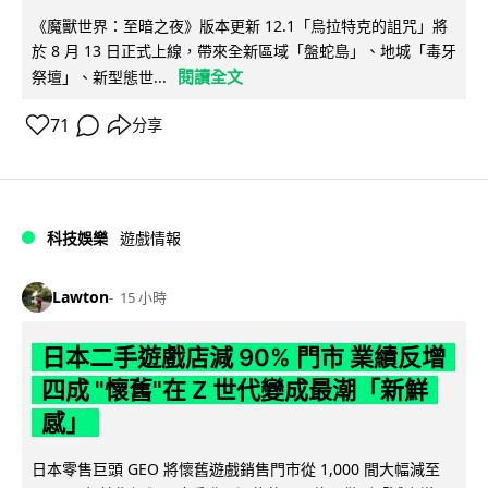
《魔獸世界：至暗之夜》版本更新 12.1「烏拉特克的詛咒」將
於 8 月 13 日正式上線，帶來全新區域「盤蛇島」、地城「毒牙
閱讀全文
祭壇」、新型態世...
71
分享
科技娛樂
遊戲情報
Lawton
15 小時
日本二手遊戲店減 90% 門市 業績反增
四成 "懷舊"在 Z 世代變成最潮「新鮮
感」
日本零售巨頭 GEO 將懷舊遊戲銷售門市從 1,000 間大幅減至