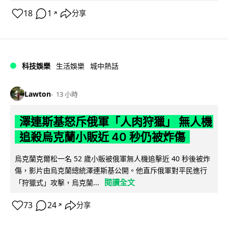
18
1
分享
↗
科技娛樂
生活娛樂
城中熱話
Lawton
13 小時
澤連斯基怒斥俄軍「人肉狩獵」 無人機
追殺烏克蘭小販近 40 秒仍被炸傷
烏克蘭克爾松一名 52 歲小販被俄軍無人機追擊近 40 秒後被炸
傷，影片由烏克蘭總統澤連斯基公開。他直斥俄軍對平民進行
閱讀全文
「狩獵式」攻擊，烏克蘭...
73
24
分享
↗