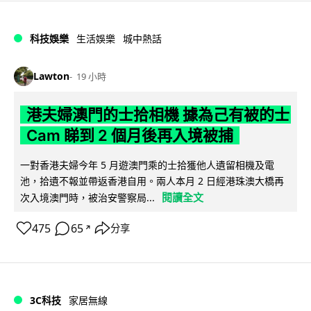
科技娛樂
生活娛樂
城中熱話
Lawton
19 小時
港夫婦澳門的士拾相機 據為己有被的士
Cam 睇到 2 個月後再入境被捕
一對香港夫婦今年 5 月遊澳門乘的士拾獲他人遺留相機及電
池，拾遺不報並帶返香港自用。兩人本月 2 日經港珠澳大橋再
閱讀全文
次入境澳門時，被治安警察局...
475
65
分享
↗
3C科技
家居無線