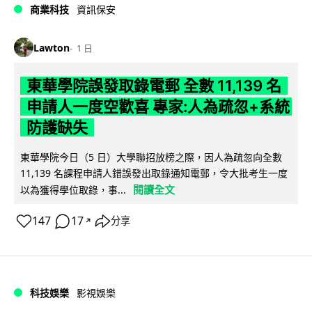
商業科技
資訊保安
Lawton
1 日
東華學院誤發取錄電郵 全數 11,139 名
申請人一度空歡喜 專家:人為疏忽+系統
防護缺失
東華學院今日（5 日）大學聯招放榜之際，因人為疏忽向全數
11,139 名課程申請人錯誤發出取錄通知電郵，令大批考生一度
閱讀全文
以為獲得學位取錄，事...
147
17
分享
↗
科技娛樂
影視娛樂