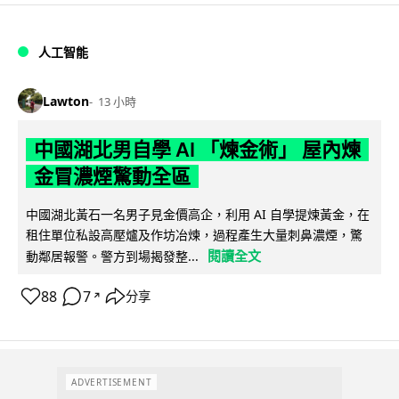
人工智能
Lawton
13 小時
中國湖北男自學 AI 「煉金術」 屋內煉
金冒濃煙驚動全區
中國湖北黃石一名男子見金價高企，利用 AI 自學提煉黃金，在
租住單位私設高壓爐及作坊冶煉，過程產生大量刺鼻濃煙，驚
閱讀全文
動鄰居報警。警方到場揭發整...
88
7
分享
↗
ADVERTISEMENT