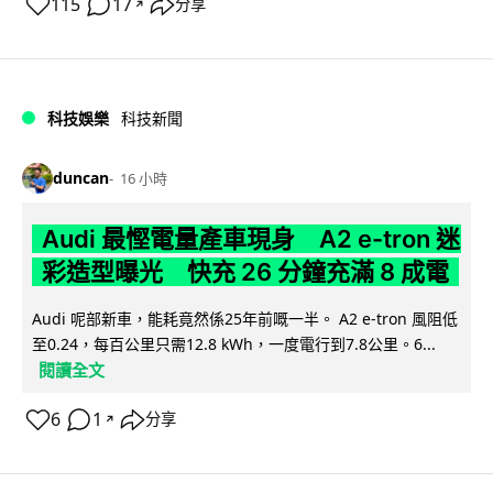
115
17
分享
↗
科技娛樂
科技新聞
duncan
16 小時
Audi 最慳電量產車現身 A2 e-tron 迷
彩造型曝光 快充 26 分鐘充滿 8 成電
Audi 呢部新車，能耗竟然係25年前嘅一半。 A2 e-tron 風阻低
至0.24，每百公里只需12.8 kWh，一度電行到7.8公里。6...
閱讀全文
6
1
分享
↗