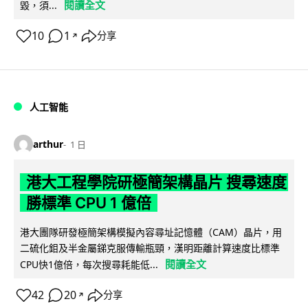
閱讀全文
毀，須...
10
1
分享
↗
人工智能
arthur
1 日
港大工程學院研極簡架構晶片 搜尋速度
勝標準 CPU 1 億倍
港大團隊研發極簡架構模擬內容尋址記憶體（CAM）晶片，用
二硫化鉬及半金屬銻克服傳輸瓶頸，漢明距離計算速度比標準
閱讀全文
CPU快1億倍，每次搜尋耗能低...
42
20
分享
↗