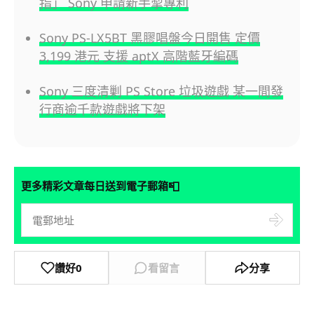
指」 Sony 申請新手掣專利
Sony PS-LX5BT 黑膠唱盤今日開售 定價
3,199 港元 支援 aptX 高階藍牙編碼
Sony 三度清剿 PS Store 垃圾遊戲 某一間發
行商逾千款遊戲將下架
📮
更多精彩文章每日送到電子郵箱
讚好
0
看留言
分享