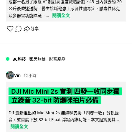
成都一名男子跟隨 AI 制訂高強度減脂計劃，45 日內減去約 20
公斤後昏迷送院。醫生診斷他患上尿源性膿毒症、膿毒性休克
閱讀全文
及多器官功能障礙。...
分享
3C科技
家居無線
影音產品
Vin
12 小時
DJI Mic Mini 2s 實測 四發一收同步獨
立錄音 32-bit 防爆咪拍片必備
DJI 最新推出的 Mic Mini 2s 無線咪支援「四發一收」分軌錄
音，並首度下放 32-bit Float 浮點內錄功能。本文經實測其...
閱讀全文