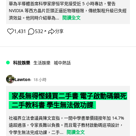
華為半導體首席科學家廖恒罕見接受近 5 小時專訪，警告
NVIDIA 等西方晶片巨頭正逼近物理極限，傳統製程升級已失經
閱讀全文
濟效益。他同時介紹華為...
1,431
532
分享
↗
科技娛樂
生活娛樂
城中熱話
Lawton
18 小時
家長無得慳錢買二手書 電子啟動碼鎖死
二手教科書 學生無法做功課
社福界立法會議員陳文宜指，一間中學書單價錢按年加 14.7%
遠超通漲，令家長難以負擔。而且電子教材啟動碼這項設計，
閱讀全文
令學生無法完成功課，二手...