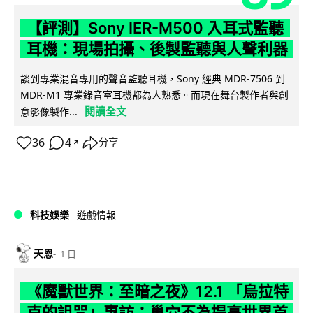
【評測】Sony IER-M500 入耳式監聽
耳機：現場拍攝、後製監聽與人聲利器
談到專業混音專用的聲音監聽耳機，Sony 經典 MDR-7506 到
MDR-M1 專業錄音室耳機都為人熟悉。而現在舞台製作者與創
閱讀全文
意影像製作...
36
4
分享
↗
科技娛樂
遊戲情報
天恩
1 日
《魔獸世界：至暗之夜》12.1 「烏拉特
克的詛咒」專訪：巢穴不為提高世界首