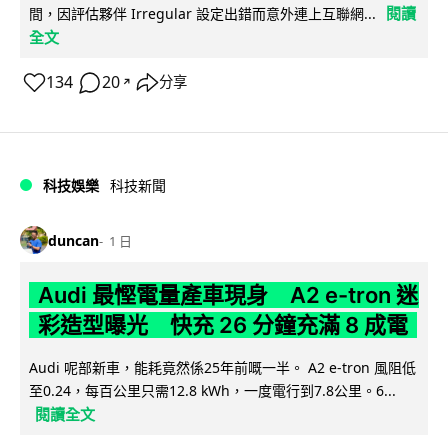
閱讀
間，因評估夥伴 Irregular 設定出錯而意外連上互聯網...
全文
134
20
分享
↗
科技娛樂
科技新聞
duncan
1 日
Audi 最慳電量產車現身 A2 e-tron 迷
彩造型曝光 快充 26 分鐘充滿 8 成電
Audi 呢部新車，能耗竟然係25年前嘅一半。 A2 e-tron 風阻低
至0.24，每百公里只需12.8 kWh，一度電行到7.8公里。6...
閱讀全文