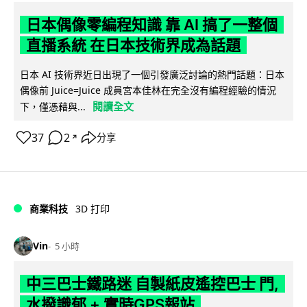
日本偶像零編程知識 靠 AI 搞了一整個
直播系統 在日本技術界成為話題
日本 AI 技術界近日出現了一個引發廣泛討論的熱門話題：日本
偶像前 Juice=Juice 成員宮本佳林在完全沒有編程經驗的情況
閱讀全文
下，僅憑藉與...
37
2
分享
↗
商業科技
3D 打印
Vin
5 小時
中三巴士鐵路迷 自製紙皮遙控巴士 門,
水撥識郁 + 實時GPS報站