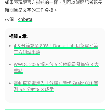
如果表現跟官方描述的一樣，則可以減輕記者花長
時間筆錄文字的工作負擔。
來源：
cnbeta
相關文章:
4.5 分鐘充至 80%！Donut Lab 固態電池第
三方測試出爐
WWDC 2026 懶人包 5 分鐘睇盡發佈會 8 大
重點
電動車充電進入「分鐘」時代 Zeekr 001 實
測 6.5 分鐘叉 8 成電