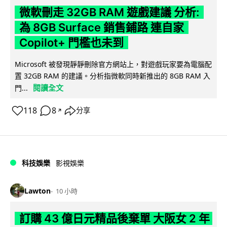
微軟刪走 32GB RAM 遊戲建議 分析:
為 8GB Surface 銷售鋪路 連自家
Copilot+ 門檻也未到
Microsoft 被發現靜靜刪除官方網站上，對遊戲玩家要為電腦配
置 32GB RAM 的建議。分析指微軟同時新推出的 8GB RAM 入
閱讀全文
門...
118
8
分享
↗
科技娛樂
影視娛樂
Lawton
10 小時
訂購 43 億日元精品後棄單 大阪女 2 年