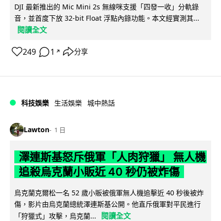
DJI 最新推出的 Mic Mini 2s 無線咪支援「四發一收」分軌錄
音，並首度下放 32-bit Float 浮點內錄功能。本文經實測其...
閱讀全文
249
1
分享
↗
科技娛樂
生活娛樂
城中熱話
Lawton
1 日
澤連斯基怒斥俄軍「人肉狩獵」 無人機
追殺烏克蘭小販近 40 秒仍被炸傷
烏克蘭克爾松一名 52 歲小販被俄軍無人機追擊近 40 秒後被炸
傷，影片由烏克蘭總統澤連斯基公開。他直斥俄軍對平民進行
閱讀全文
「狩獵式」攻擊，烏克蘭...