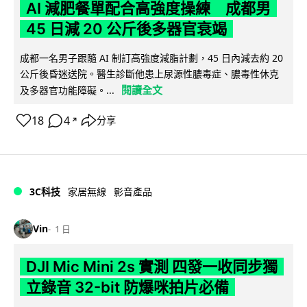
AI 減肥餐單配合高強度操練 成都男
45 日減 20 公斤後多器官衰竭
成都一名男子跟隨 AI 制訂高強度減脂計劃，45 日內減去約 20
公斤後昏迷送院。醫生診斷他患上尿源性膿毒症、膿毒性休克
閱讀全文
及多器官功能障礙。...
18
4
分享
↗
3C科技
家居無線
影音產品
Vin
1 日
DJI Mic Mini 2s 實測 四發一收同步獨
立錄音 32-bit 防爆咪拍片必備