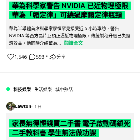
華為科學家警告 NVIDIA 已近物理極限
華為「韜定律」可繞過摩爾定律瓶頸
華為半導體首席科學家廖恒罕見接受近 5 小時專訪，警告
NVIDIA 等西方晶片巨頭正逼近物理極限，傳統製程升級已失經
閱讀全文
濟效益。他同時介紹華為...
1,546
593
分享
↗
科技娛樂
生活娛樂
城中熱話
Lawton
1 日
家長無得慳錢買二手書 電子啟動碼鎖死
二手教科書 學生無法做功課