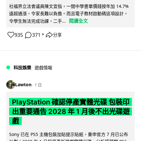
社福界立法會議員陳文宜指，一間中學書單價錢按年加 14.7%
遠超通漲，令家長難以負擔。而且電子教材啟動碼這項設計，
閱讀全文
令學生無法完成功課，二手...
935
371
分享
↗
科技娛樂
遊戲情報
Lawton
1 日
PlayStation 確認停產實體光碟 包裝印
出重要通告 2028 年 1 月後不出光碟遊
戲
Sony 已在 PS5 主機包裝加貼提示貼紙，重申官方 7 月已公布