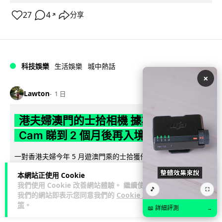
27
4
分享
↗
科技娛樂
生活娛樂
城中熱話
×
Lawton
1 日
港夫婦澳門的士拾相機 據為己有被的士
Cam 睇到 2 個月後再入境被捕
一對香港夫婦今年 5 月遊澳門乘的士拾獲他人遺留相機及電
池，拾遺不報並帶返香港自用。兩人本月 2 日經港珠澳大橋再
本網站正使用 Cookie
閱讀全文
次入境澳門時，被治安警察局...
我們使用 Cookie 改善網站體驗。 繼續使用
🎵
⛶
我們的網站即表示您同意我們的
Cookie 政
532
75
分享
↗
策
。
📖 詳細評測
→