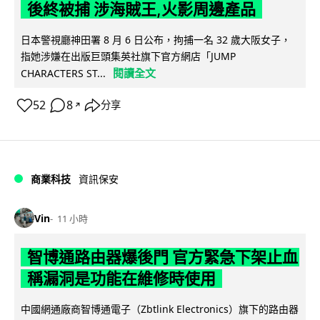
後終被捕 涉海賊王,火影周邊產品
日本警視廳神田署 8 月 6 日公布，拘捕一名 32 歲大阪女子，
指她涉嫌在出版巨頭集英社旗下官方網店「JUMP
閱讀全文
CHARACTERS ST...
52
8
分享
↗
商業科技
資訊保安
Vin
11 小時
智博通路由器爆後門 官方緊急下架止血
稱漏洞是功能在維修時使用
中國網通廠商智博通電子（Zbtlink Electronics）旗下的路由器