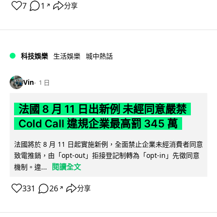
7
1
分享
↗
科技娛樂
生活娛樂
城中熱話
Vin
1 日
法國 8 月 11 日出新例 未經同意嚴禁
Cold Call 違規企業最高罰 345 萬
法國將於 8 月 11 日起實施新例，全面禁止企業未經消費者同意
致電推銷，由「opt-out」拒接登記制轉為「opt-in」先徵同意
閱讀全文
機制。違...
331
26
分享
↗