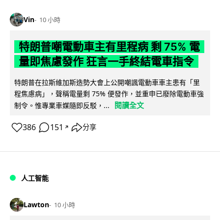
Vin
10 小時
特朗普嘲電動車主有里程病 剩 75% 電
量即焦慮發作 狂言一手終結電車指令
特朗普在拉斯維加斯造勢大會上公開嘲諷電動車車主患有「里
程焦慮病」，聲稱電量剩 75% 便發作，並重申已廢除電動車強
閱讀全文
制令。惟專業車媒隨即反駁，...
386
151
分享
↗
人工智能
Lawton
10 小時