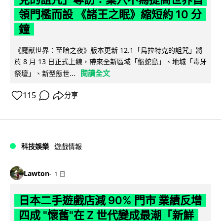
領門檻而設 《諸王之眠》縮短約 10 分
鐘
《魔獸世界：至暗之夜》版本更新 12.1「烏拉特克的詛咒」將
於 8 月 13 日正式上線，帶來全新區域「盤蛇島」、地城「毒牙
閱讀全文
祭壇」、新型態世...
115
分享
科技娛樂
遊戲情報
Lawton
1 日
日本二手遊戲店減 90% 門市 業績反增
四成 "懷舊"在 Z 世代變成最潮「新鮮