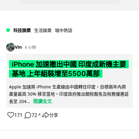
科技娛樂
生活娛樂
城中熱話
Vin
6 小時
iPhone 加速撤出中國 印度成新機主要
基地 上年組裝增至5500萬部
Apple 加速將 iPhone 生產線由中國轉往印度，目標兩年內將
產量最高 50% 移至當地。印度政府推出關稅豁免及稅務優惠延
閱讀全文
長至 204...
171
72
分享
↗