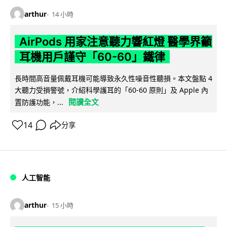
arthur
14 小時
AirPods 用家注意聽力響紅燈 醫學界籲
耳機用戶謹守「60-60」鐵律
長時間高音量佩戴耳機可能導致永久性噪音性聽損。本文盤點 4
大聽力受損警號，介紹科學護耳的「60-60 原則」及 Apple 內
閱讀全文
置防護功能，...
14
分享
人工智能
arthur
15 小時