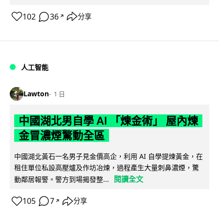
102
36
分享
↗
人工智能
Lawton
1 日
中國湖北男自學 AI 「煉金術」 屋內煉
金冒濃煙驚動全區
中國湖北黃石一名男子見金價高企，利用 AI 自學提煉黃金，在
租住單位私設高壓爐及作坊冶煉，過程產生大量刺鼻濃煙，驚
閱讀全文
動鄰居報警。警方到場揭發整...
105
7
分享
↗