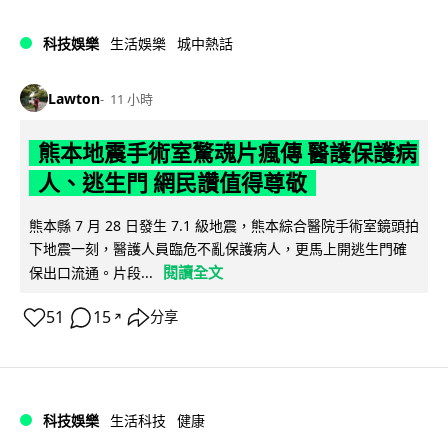
科技娛樂
生活娛樂
城中熱話
Lawton
11 小時
熊本地震手術室驚魂片瘋傳 醫護保護病
人、逃生門 網民讚值得尊敬
熊本縣 7 月 28 日發生 7.1 級地震，熊本綜合醫院手術室鏡頭拍
下地震一刻，醫護人員臨危不亂保護病人，更馬上開逃生門確
閱讀全文
保出口流通。片段...
51
15
分享
↗
科技娛樂
生活科技
健康