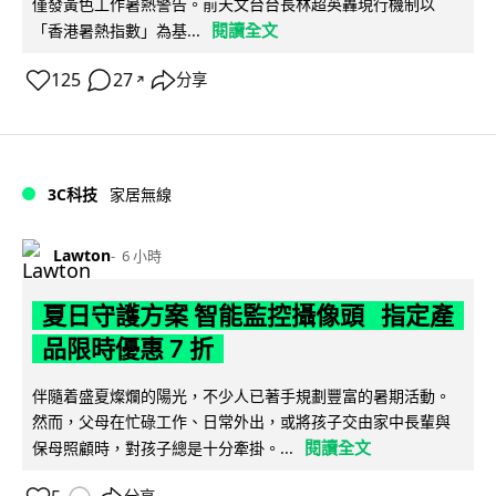
僅發黃色工作暑熱警告。前天文台台長林超英轟現行機制以
閱讀全文
「香港暑熱指數」為基...
125
27
分享
↗
3C科技
家居無線
Lawton
6 小時
夏日守護方案 智能監控攝像頭 指定產
品限時優惠 7 折
伴隨着盛夏燦爛的陽光，不少人已著手規劃豐富的暑期活動。
然而，父母在忙碌工作、日常外出，或將孩子交由家中長輩與
閱讀全文
保母照顧時，對孩子總是十分牽掛。...