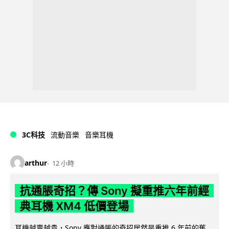
3C科技
流動音樂
音樂耳機
arthur
12 小時
抗通脹奇招？傳 Sony 擬重推六年前經
典耳機 XM4 低價登場
耳機越賣越貴，Sony 應對通脹的奇招居然是重推 6 年前的舊