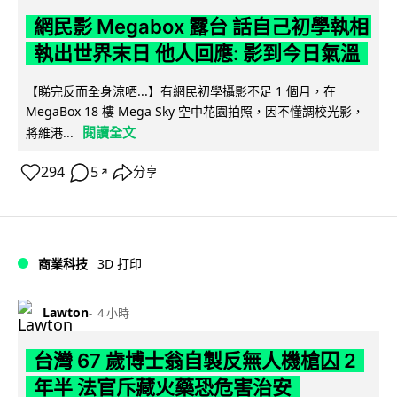
網民影 Megabox 露台 話自己初學執相
執出世界末日 他人回應: 影到今日氣溫
【睇完反而全身涼哂...】有網民初學攝影不足 1 個月，在
MegaBox 18 樓 Mega Sky 空中花園拍照，因不懂調校光影，
閱讀全文
將維港...
294
5
分享
↗
商業科技
3D 打印
Lawton
4 小時
台灣 67 歲博士翁自製反無人機槍囚 2
年半 法官斥藏火藥恐危害治安