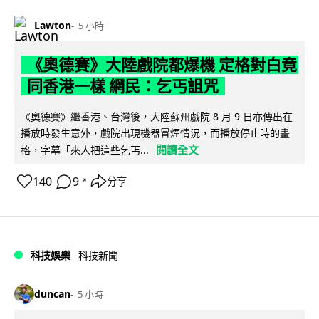
Lawton
5 小時
《奧德賽》大陸戲院都爆機 定格對白竟
同香港一樣 網民：乞丐詛咒
《奧德賽》繼香港、台灣後，大陸蘇州戲院 8 月 9 日亦傳出在
播放時發生意外，戲院出現機器冒煙情況，而播放停止時的畫
閱讀全文
格，字幕「來人把這些乞丐...
140
9
分享
↗
科技娛樂
科技新聞
duncan
5 小時