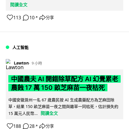
閱讀全文
113
10
分享
↗
人工智能
Lawton
9 小時
中國農夫 AI 開錯除草配方 AI 幻覺累老
農蝕 17 萬 150 畝芝麻苗一夜枯死
中國安徽滁州一名 67 歲農民按 AI 生成農藥配方為芝麻田除
草，結果 150 畝芝麻苗一夜之間與雜草一同枯死，估計損失約
閱讀全文
15 萬元人民幣...
188
28
分享
↗