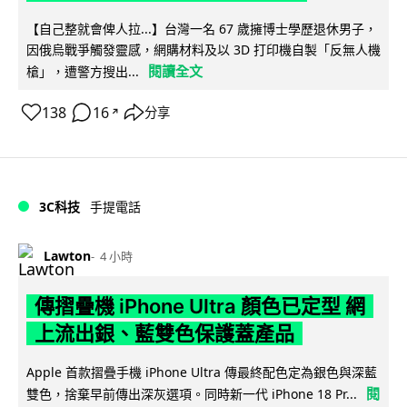
【自己整就會俾人拉...】台灣一名 67 歲擁博士學歷退休男子，
因俄烏戰爭觸發靈感，網購材料及以 3D 打印機自製「反無人機
閱讀全文
槍」，遭警方搜出...
138
16
分享
↗
3C科技
手提電話
Lawton
4 小時
傳摺疊機 iPhone Ultra 顏色已定型 網
上流出銀、藍雙色保護蓋產品
Apple 首款摺疊手機 iPhone Ultra 傳最終配色定為銀色與深藍
閱
雙色，捨棄早前傳出深灰選項。同時新一代 iPhone 18 Pr...