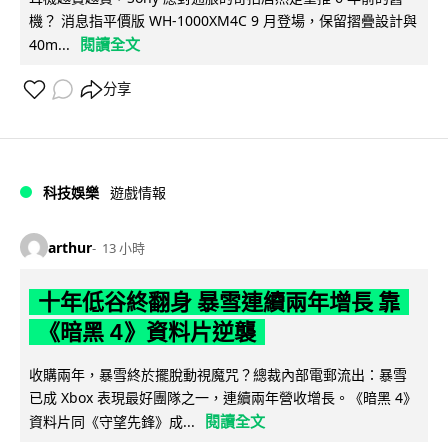
機？ 消息指平價版 WH-1000XM4C 9 月登場，保留摺疊設計與
閱讀全文
40m...
分享
科技娛樂
遊戲情報
arthur
13 小時
十年低谷終翻身 暴雪連續兩年增長 靠
《暗黑 4》資料片逆襲
收購兩年，暴雪終於擺脫動視魔咒？總裁內部電郵流出：暴雪
已成 Xbox 表現最好團隊之一，連續兩年營收增長。《暗黑 4》
閱讀全文
資料片同《守望先鋒》成...