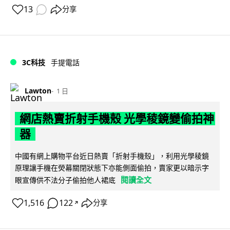
13
分享
3C科技
手提電話
Lawton
1 日
網店熱賣折射手機殼 光學稜鏡變偷拍神
器
中國有網上購物平台近日熱賣「折射手機殼」，利用光學稜鏡
原理讓手機在熒幕關閉狀態下亦能側面偷拍，賣家更以暗示字
閱讀全文
眼宣傳供不法分子偷拍他人裙底
1,516
122
分享
↗