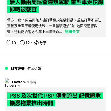
無人機兩周巡查違規駕駛 重型車走快線
即時被截查
警方一連 2 周展開無人機打擊違規駕駛行動，重點打擊不專注
駕駛及重型車輛使用快線，一旦發現違規即由地面交通警截
閱讀全文
查。行動配合警方今年上半年致命...
101
12
分享
↗
科技娛樂
遊戲情報
Lawton
9 小時
PS6 及次世代 PSP 傳聞流出 記憶體危
機恐拖累推出時間