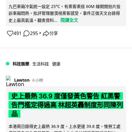
九巴車廂冷氣統一設定 25°C，有乘客乘搭 60M 線期間拍片投
訴車廂悶熱，批評管理層漠視乘客感受，事件正值天文台錄得
閱讀全文
史上最高氣溫。翻查資料...
491
295
分享
↗
科技娛樂
生活科技
健康
Lawton
6 小時
史上最熱 36.9 度僅發黃色警告 紅黑警
告門檻定得過高 林超英轟制度形同陳列
品
本港周日錄得史上最熱 36.9 度，上水更達 39.8 度，惟勞工處