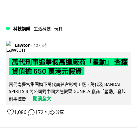
科技娛樂
生活科技
玩具
Lawton
10 小時
萬代刑事追擊假高達廠商「星動」 查獲
貨值逾 650 萬港元假貨
萬代南夢宮集團旗下萬代南夢宮影視工廠、萬代及 BANDAI
SPIRITS 3 間公司對中國大陸假冒 GUNPLA 廠商「星動」發起
閱讀全文
刑事控告...
1,086
172
分享
↗