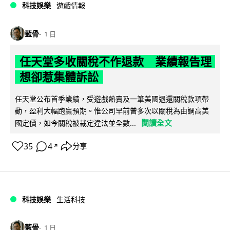
科技娛樂
遊戲情報
藍骨
1 日
任天堂多收關稅不作退款 業績報告理
想卻惹集體訴訟
任天堂公布首季業績，受遊戲熱賣及一筆美國退還關稅款項帶
動，盈利大幅跑贏預期。惟公司早前曾多次以關稅為由調高美
閱讀全文
國定價，如今關稅被裁定違法並全數...
35
4
分享
↗
科技娛樂
生活科技
藍骨
1 日