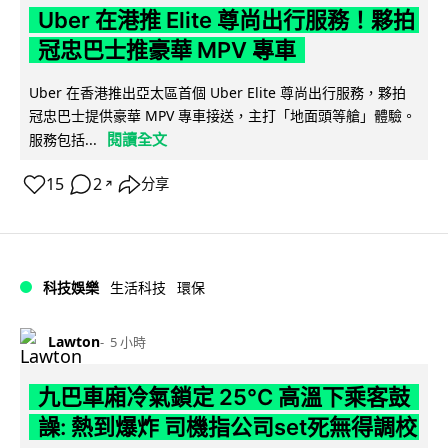
Uber 在港推 Elite 尊尚出行服務！夥拍
冠忠巴士推豪華 MPV 專車
Uber 在香港推出亞太區首個 Uber Elite 尊尚出行服務，夥拍
冠忠巴士提供豪華 MPV 專車接送，主打「地面頭等艙」體驗。
閱讀全文
服務包括...
15
2
分享
↗
科技娛樂
生活科技
環保
Lawton
5 小時
九巴車廂冷氣鎖定 25°C 高溫下乘客鼓
譟: 熱到爆炸 司機指公司set死無得調校