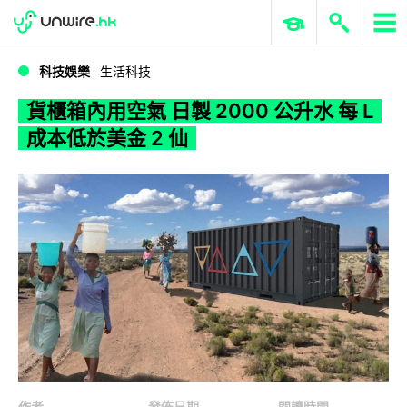
WWDC 2026
GenAI 與雲端科技專區
ERP 與商業 AI
貨櫃箱內用空氣 日製 2000 公升水 每 L 成本低於美金 2 仙
科技娛樂
生活科技
貨櫃箱內用空氣 日製 2000 公升水 每 L
成本低於美金 2 仙
作者
發佈日期
閱讀時間