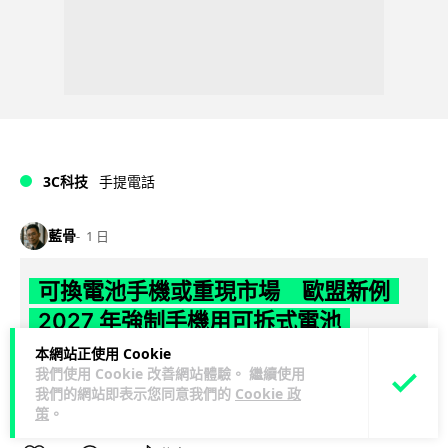
3C科技
手提電話
藍骨
1 日
可換電池手機或重現市場 歐盟新例
2027 年強制手機用可拆式電池
本網站正使用 Cookie
歐盟新例將於 2027 年 2 月 18 日生效，規定手機及平板電腦電
我們使用 Cookie 改善網站體驗。 繼續使用
池須可由用戶自行拆換，目標是延長裝置壽命及減少電子垃
我們的網站即表示您同意我們的
Cookie 政
閱讀全文
圾。現時 Sams...
策
。