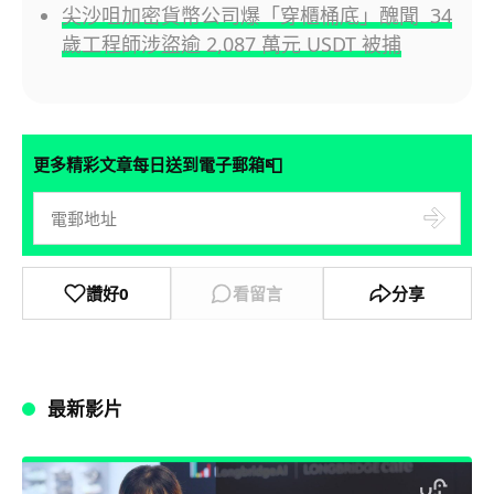
尖沙咀加密貨幣公司爆「穿櫃桶底」醜聞 34
歲工程師涉盜逾 2,087 萬元 USDT 被捕
📮
更多精彩文章每日送到電子郵箱
讚好
0
看留言
分享
最新影片