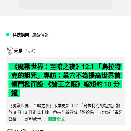
科技娛樂
遊戲情報
天恩
2 小時
《魔獸世界：至暗之夜》12.1 「烏拉特
克的詛咒」專訪：巢穴不為提高世界首
領門檻而設 《諸王之眠》縮短約 10 分
鐘
《魔獸世界：至暗之夜》版本更新 12.1「烏拉特克的詛咒」將
於 8 月 13 日正式上線，帶來全新區域「盤蛇島」、地城「毒牙
閱讀全文
祭壇」、新型態世...