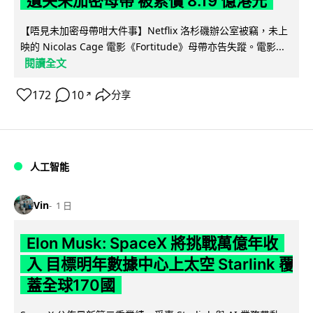
遺失未加密母帶 被索償 8.19 億港元
【唔見未加密母帶咁大件事】Netflix 洛杉磯辦公室被竊，未上
映的 Nicolas Cage 電影《Fortitude》母帶亦告失蹤。電影...
閱讀全文
172
10
分享
↗
人工智能
Vin
1 日
Elon Musk: SpaceX 將挑戰萬億年收
入 目標明年數據中心上太空 Starlink 覆
蓋全球170國