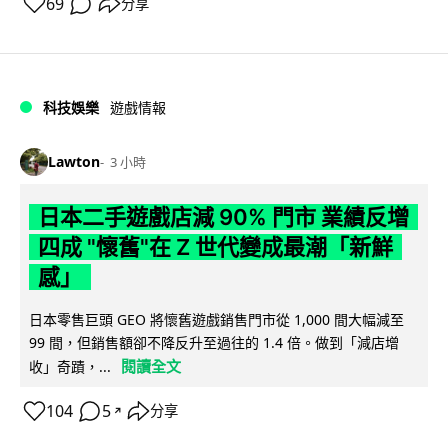
69
分享
科技娛樂
遊戲情報
Lawton
3 小時
日本二手遊戲店減 90% 門市 業績反增
四成 "懷舊"在 Z 世代變成最潮「新鮮
感」
日本零售巨頭 GEO 將懷舊遊戲銷售門市從 1,000 間大幅減至
99 間，但銷售額卻不降反升至過往的 1.4 倍。做到「減店增
閱讀全文
收」奇蹟，...
104
5
分享
↗