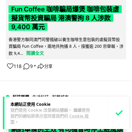
Fun Coffee 咖啡騙局爆煲 咖啡包裝虛
擬貨幣投資騙局 港澳警拘 8 人涉款
9,400 萬元
香港警方聯同澳門司警搗破以養生咖啡生意包裝的虛擬貨幣投
資騙局 Fun Coffee，兩地共拘捕 8 人，接獲逾 200 宗舉報，涉
閱讀全文
款 9,4...
118
9
分享
↗
科技娛樂
生活科技
智慧城市
本網站正使用 Cookie
我們使用 Cookie 改善網站體驗。 繼續使用
Lawton
1 日
我們的網站即表示您同意我們的
Cookie 政
策
。
網約車條例生效 有司機暫時停工避風頭