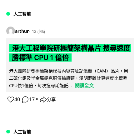
人工智能
arthur
12 小時
港大工程學院研極簡架構晶片 搜尋速度
勝標準 CPU 1 億倍
港大團隊研發極簡架構模擬內容尋址記憶體（CAM）晶片，用
二硫化鉬及半金屬銻克服傳輸瓶頸，漢明距離計算速度比標準
閱讀全文
CPU快1億倍，每次搜尋耗能低...
40
17
分享
↗
人工智能