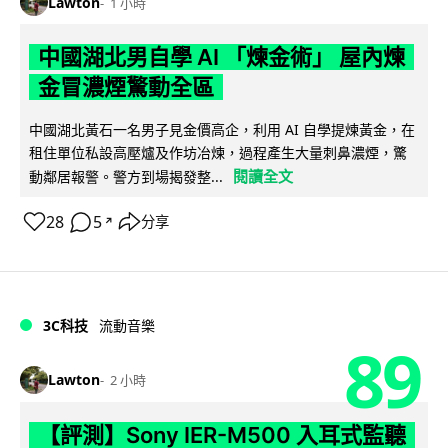
Lawton
1 小時
中國湖北男自學 AI 「煉金術」 屋內煉
金冒濃煙驚動全區
中國湖北黃石一名男子見金價高企，利用 AI 自學提煉黃金，在
租住單位私設高壓爐及作坊冶煉，過程產生大量刺鼻濃煙，驚
閱讀全文
動鄰居報警。警方到場揭發整...
28
5
分享
↗
3C科技
流動音樂
89
Lawton
2 小時
【評測】Sony IER-M500 入耳式監聽