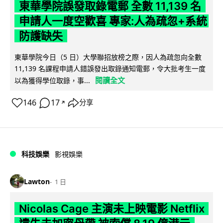
東華學院誤發取錄電郵 全數 11,139 名
申請人一度空歡喜 專家:人為疏忽+系統
防護缺失
東華學院今日（5 日）大學聯招放榜之際，因人為疏忽向全數
11,139 名課程申請人錯誤發出取錄通知電郵，令大批考生一度
閱讀全文
以為獲得學位取錄，事...
146
17
分享
↗
科技娛樂
影視娛樂
Lawton
1 日
Nicolas Cage 主演未上映電影 Netflix