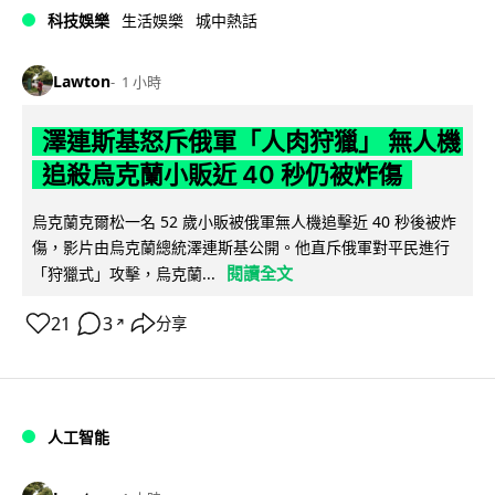
科技娛樂
生活娛樂
城中熱話
Lawton
1 小時
澤連斯基怒斥俄軍「人肉狩獵」 無人機
追殺烏克蘭小販近 40 秒仍被炸傷
烏克蘭克爾松一名 52 歲小販被俄軍無人機追擊近 40 秒後被炸
傷，影片由烏克蘭總統澤連斯基公開。他直斥俄軍對平民進行
閱讀全文
「狩獵式」攻擊，烏克蘭...
21
3
分享
↗
人工智能