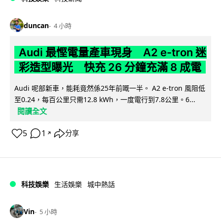
duncan
4 小時
Audi 最慳電量產車現身 A2 e-tron 迷
彩造型曝光 快充 26 分鐘充滿 8 成電
Audi 呢部新車，能耗竟然係25年前嘅一半。 A2 e-tron 風阻低
至0.24，每百公里只需12.8 kWh，一度電行到7.8公里。6...
閱讀全文
5
1
分享
↗
科技娛樂
生活娛樂
城中熱話
Vin
5 小時