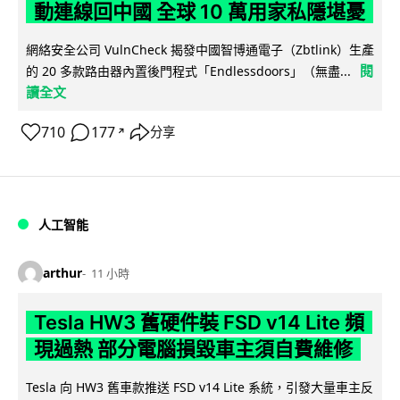
動連線回中國 全球 10 萬用家私隱堪憂
網絡安全公司 VulnCheck 揭發中國智博通電子（Zbtlink）生產
閱
的 20 多款路由器內置後門程式「Endlessdoors」（無盡...
讀全文
710
177
分享
↗
人工智能
arthur
11 小時
Tesla HW3 舊硬件裝 FSD v14 Lite 頻
現過熱 部分電腦損毀車主須自費維修
Tesla 向 HW3 舊車款推送 FSD v14 Lite 系統，引發大量車主反