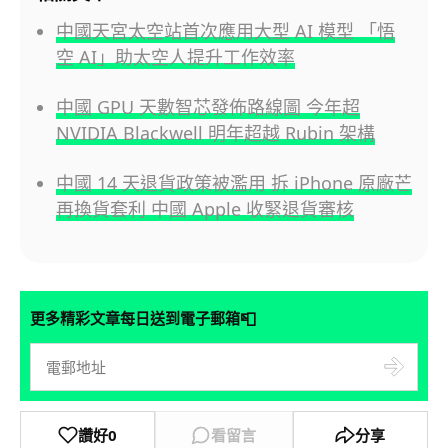
中國天宮太空站首次應用大型 AI 模型 「悟
空 AI」助太空人提升工作效率
中國 GPU 天數智芯發佈路線圖 今年超
NVIDIA Blackwell 明年超越 Rubin 架構
中國 14 天退貨政策被濫用 拆 iPhone 原廠芒
再換貨套利 中國 Apple 收緊退貨審核
📮
更多精彩文章每日送到電子郵箱
讚好
0
看留言
分享