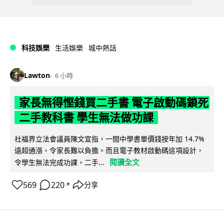
科技娛樂
生活娛樂
城中熱話
Lawton
6 小時
家長無得慳錢買二手書 電子啟動碼鎖死
二手教科書 學生無法做功課
社福界立法會議員陳文宜指，一間中學書單價錢按年加 14.7%
遠超通漲，令家長難以負擔。而且電子教材啟動碼這項設計，
閱讀全文
令學生無法完成功課，二手...
569
220
分享
↗