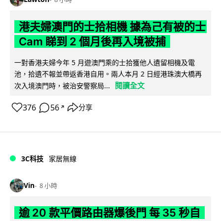
港夫婦澳門的士拾相機 據為己有被的士
Cam 睇到 2 個月後再入境被捕
一對香港夫婦今年 5 月遊澳門乘的士拾獲他人遺留相機及電
池，拾遺不報並帶返香港自用。兩人本月 2 日經港珠澳大橋再
閱讀全文
次入境澳門時，被治安警察局...
376
56
分享
↗
3C科技
家居無線
Vin
8 小時
逾 20 款平價路由器爆後門 每 35 秒自