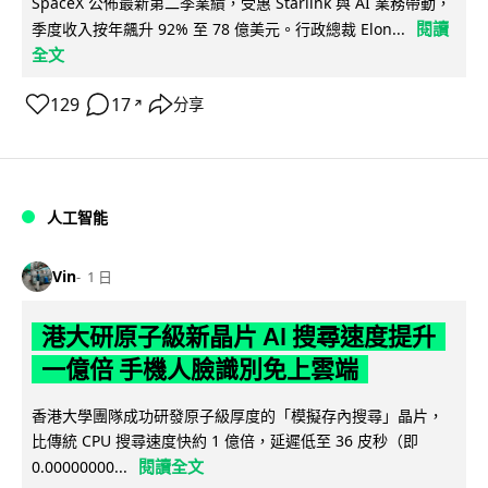
SpaceX 公佈最新第二季業績，受惠 Starlink 與 AI 業務帶動，
閱讀
季度收入按年飆升 92% 至 78 億美元。行政總裁 Elon...
全文
129
17
分享
↗
人工智能
Vin
1 日
港大研原子級新晶片 AI 搜尋速度提升
一億倍 手機人臉識別免上雲端
香港大學團隊成功研發原子級厚度的「模擬存內搜尋」晶片，
比傳統 CPU 搜尋速度快約 1 億倍，延遲低至 36 皮秒（即
閱讀全文
0.00000000...