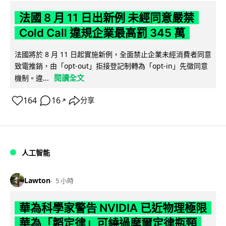
法國 8 月 11 日出新例 未經同意嚴禁
Cold Call 違規企業最高罰 345 萬
法國將於 8 月 11 日起實施新例，全面禁止企業未經消費者同意
致電推銷，由「opt-out」拒接登記制轉為「opt-in」先徵同意
閱讀全文
機制。違...
164
16
分享
↗
人工智能
Lawton
5 小時
華為科學家警告 NVIDIA 已近物理極限
華為「韜定律」可繞過摩爾定律瓶頸