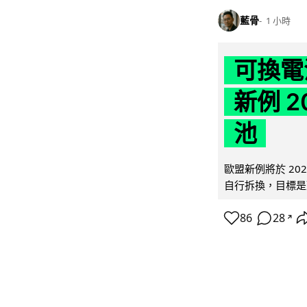
藍骨
1 小時
可換電
新例 
池
歐盟新例將於 20
自行拆換，目標是延
86
28
↗