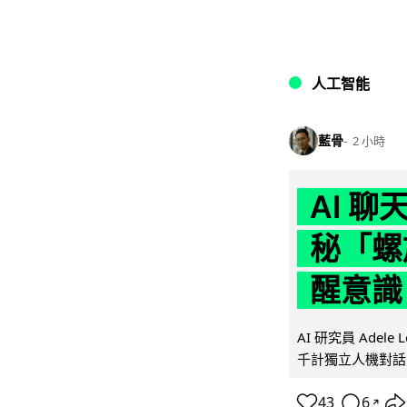
人工智能
藍骨
2 小時
AI 
秘「螺
醒意識
AI 研究員 Adel
千計獨立人機對話
43
6
↗