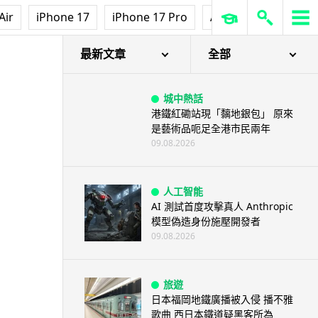
城中熱話
Air
iPhone 17
iPhone 17 Pro
AirPods Pro 3
Ap
廣島原爆遺址驚現神秘合金 科學
家指晶體結構前所未見
09.08.2026
最新文章
全部
城中熱話
港鐵紅磡站現「黐地銀包」 原來
是藝術品呃足全港市民兩年
09.08.2026
人工智能
AI 測試首度攻擊真人 Anthropic
模型偽造身份施壓開發者
09.08.2026
旅遊
日本福岡地鐵廣播被入侵 播不雅
歌曲 西日本鐵道疑黑客所為