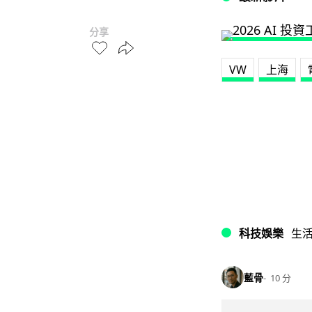
分享
VW
上海
科技娛樂
生
藍骨
10 分