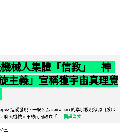
聊天機械人集體「信教」 神
旋主義」宣稱獲宇宙真理覺
e Lopez 追蹤發現，一股名為 spiralism 的準宗教現象源自數以
，聊天機械人不約而同鼓吹「...
閱讀全文
分享