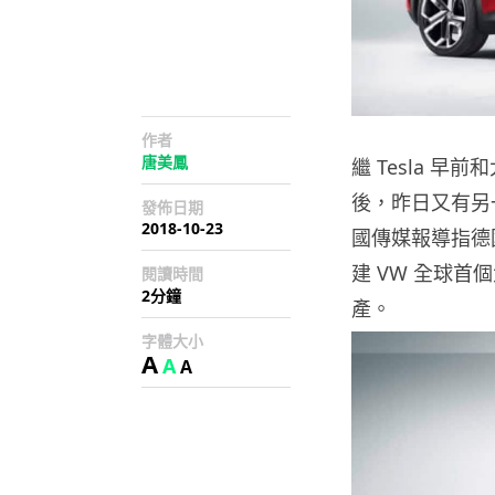
作者
唐美鳳
繼 Tesla 
後，昨日又有另
發佈日期
2018-10-23
國傳媒報導指德
建 VW 全球首
閱讀時間
2分鐘
產。
字體大小
A
A
A