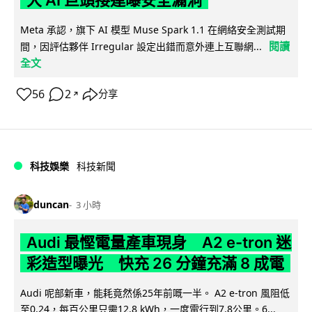
大 AI 巨頭接連曝安全漏洞
Meta 承認，旗下 AI 模型 Muse Spark 1.1 在網絡安全測試期
閱讀
間，因評估夥伴 Irregular 設定出錯而意外連上互聯網...
全文
56
2
分享
↗
科技娛樂
科技新聞
duncan
3 小時
Audi 最慳電量產車現身 A2 e-tron 迷
彩造型曝光 快充 26 分鐘充滿 8 成電
Audi 呢部新車，能耗竟然係25年前嘅一半。 A2 e-tron 風阻低
至0.24，每百公里只需12.8 kWh，一度電行到7.8公里。6...