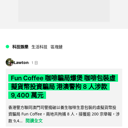
科技娛樂
生活科技
區塊鏈
Lawton
1 日
Fun Coffee 咖啡騙局爆煲 咖啡包裝虛
擬貨幣投資騙局 港澳警拘 8 人涉款
9,400 萬元
香港警方聯同澳門司警搗破以養生咖啡生意包裝的虛擬貨幣投
資騙局 Fun Coffee，兩地共拘捕 8 人，接獲逾 200 宗舉報，涉
閱讀全文
款 9,4...