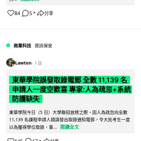
84
5
分享
↗
商業科技
資訊保安
Lawton
1 日
東華學院誤發取錄電郵 全數 11,139 名
申請人一度空歡喜 專家:人為疏忽+系統
防護缺失
東華學院今日（5 日）大學聯招放榜之際，因人為疏忽向全數
11,139 名課程申請人錯誤發出取錄通知電郵，令大批考生一度
閱讀全文
以為獲得學位取錄，事...