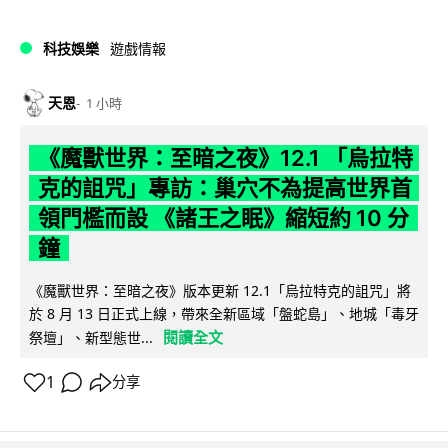
科技娛樂
遊戲情報
天恩
1 小時
《魔獸世界：至暗之夜》12.1 「烏拉特
克的詛咒」專訪：巢穴不為提高世界首
領門檻而設 《諸王之眠》縮短約 10 分
鐘
《魔獸世界：至暗之夜》版本更新 12.1「烏拉特克的詛咒」將
於 8 月 13 日正式上線，帶來全新區域「盤蛇島」、地城「毒牙
閱讀全文
祭壇」、新型態世...
1
分享