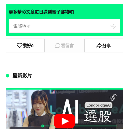
📮
更多精彩文章每日送到電子郵箱
讚好
0
看留言
分享
最新影片