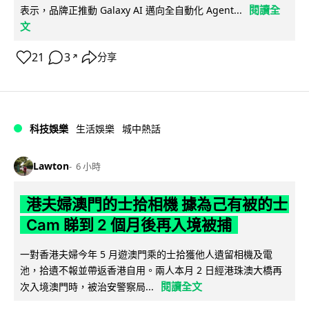
閱讀全
表示，品牌正推動 Galaxy AI 邁向全自動化 Agent...
文
21
3
分享
↗
科技娛樂
生活娛樂
城中熱話
Lawton
6 小時
港夫婦澳門的士拾相機 據為己有被的士
Cam 睇到 2 個月後再入境被捕
一對香港夫婦今年 5 月遊澳門乘的士拾獲他人遺留相機及電
池，拾遺不報並帶返香港自用。兩人本月 2 日經港珠澳大橋再
閱讀全文
次入境澳門時，被治安警察局...