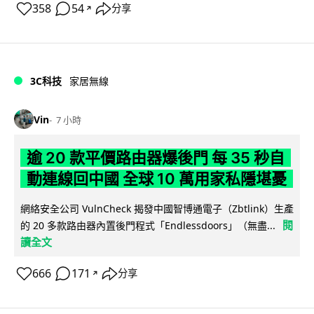
358
54
分享
↗
3C科技
家居無線
Vin
7 小時
逾 20 款平價路由器爆後門 每 35 秒自
動連線回中國 全球 10 萬用家私隱堪憂
網絡安全公司 VulnCheck 揭發中國智博通電子（Zbtlink）生產
閱
的 20 多款路由器內置後門程式「Endlessdoors」（無盡...
讀全文
666
171
分享
↗