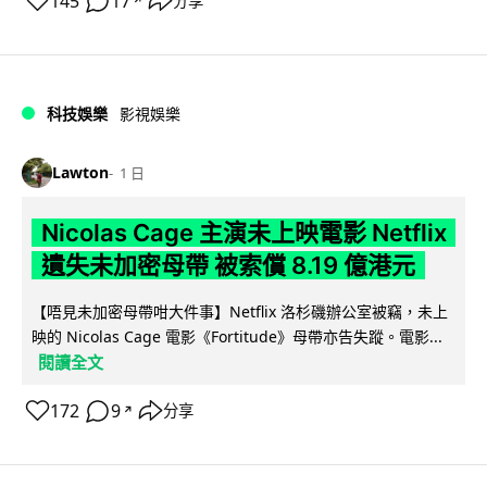
145
17
分享
↗
科技娛樂
影視娛樂
Lawton
1 日
Nicolas Cage 主演未上映電影 Netflix
遺失未加密母帶 被索償 8.19 億港元
【唔見未加密母帶咁大件事】Netflix 洛杉磯辦公室被竊，未上
映的 Nicolas Cage 電影《Fortitude》母帶亦告失蹤。電影...
閱讀全文
172
9
分享
↗