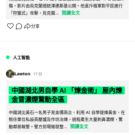
傷，影片由烏克蘭總統澤連斯基公開。他直斥俄軍對平民進行
閱讀全文
「狩獵式」攻擊，烏克蘭...
分享
人工智能
Lawton
17 分
中國湖北男自學 AI 「煉金術」 屋內煉
金冒濃煙驚動全區
中國湖北黃石一名男子見金價高企，利用 AI 自學提煉黃金，在
租住單位私設高壓爐及作坊冶煉，過程產生大量刺鼻濃煙，驚
閱讀全文
動鄰居報警。警方到場揭發整...