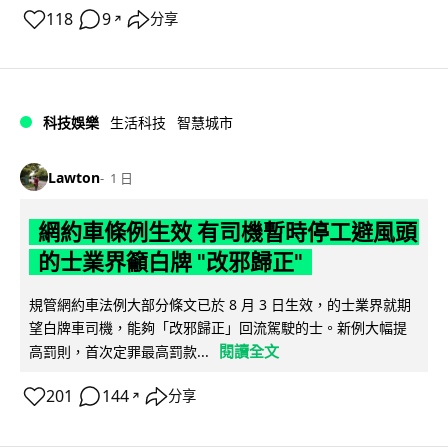
118
9
分享
↗
科技娛樂
生活科技
智慧城市
Lawton
1 日
網約車條例生效 有司機暫時停工避風頭
的士業界籲白牌 "改邪歸正"
規管網約車法例大部分條文已於 8 月 3 日生效，的士業界就期
望白牌車司機，能夠「改邪歸正」回流駕駛的士。新例大幅提
閱讀全文
高罰則，首次定罪最高罰款...
201
144
分享
↗