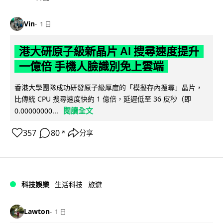
Vin
1 日
港大研原子級新晶片 AI 搜尋速度提升
一億倍 手機人臉識別免上雲端
香港大學團隊成功研發原子級厚度的「模擬存內搜尋」晶片，
比傳統 CPU 搜尋速度快約 1 億倍，延遲低至 36 皮秒（即
閱讀全文
0.00000000...
357
80
分享
↗
科技娛樂
生活科技
旅遊
Lawton
1 日