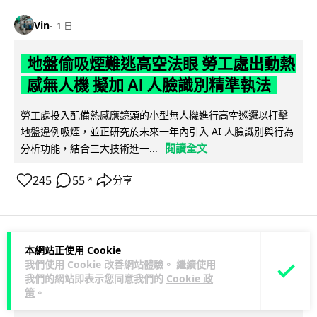
Vin
1 日
地盤偷吸煙難逃高空法眼 勞工處出動熱
感無人機 擬加 AI 人臉識別精準執法
勞工處投入配備熱感應鏡頭的小型無人機進行高空巡邏以打擊
地盤違例吸煙，並正研究於未來一年內引入 AI 人臉識別與行為
閱讀全文
分析功能，結合三大技術進一...
245
55
分享
↗
本網站正使用 Cookie
人工智能
我們使用 Cookie 改善網站體驗。 繼續使用
我們的網站即表示您同意我們的
Cookie 政
Lawton
1 日
策
。