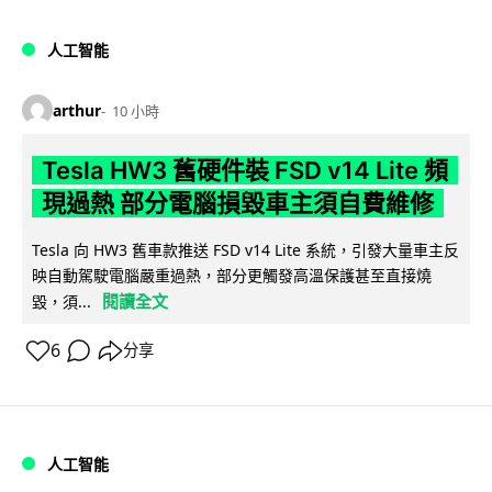
人工智能
arthur
10 小時
Tesla HW3 舊硬件裝 FSD v14 Lite 頻
現過熱 部分電腦損毀車主須自費維修
Tesla 向 HW3 舊車款推送 FSD v14 Lite 系統，引發大量車主反
映自動駕駛電腦嚴重過熱，部分更觸發高溫保護甚至直接燒
閱讀全文
毀，須...
6
分享
人工智能