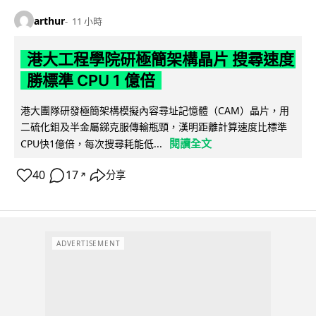
arthur
11 小時
港大工程學院研極簡架構晶片 搜尋速度
勝標準 CPU 1 億倍
港大團隊研發極簡架構模擬內容尋址記憶體（CAM）晶片，用
二硫化鉬及半金屬銻克服傳輸瓶頸，漢明距離計算速度比標準
閱讀全文
CPU快1億倍，每次搜尋耗能低...
40
17
分享
↗
ADVERTISEMENT