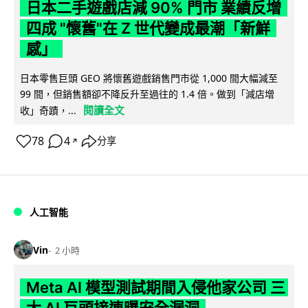
日本二手遊戲店減 90% 門市 業績反增
四成 "懷舊"在 Z 世代變成最潮「新鮮
感」
日本零售巨頭 GEO 將懷舊遊戲銷售門市從 1,000 間大幅減至
99 間，但銷售額卻不降反升至過往的 1.4 倍。做到「減店增
閱讀全文
收」奇蹟，...
78
4
分享
↗
人工智能
Vin
2 小時
Meta AI 模型測試期間入侵他家公司 三