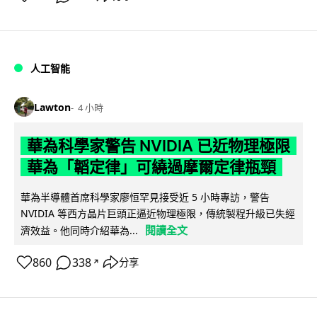
人工智能
Lawton
4 小時
華為科學家警告 NVIDIA 已近物理極限
華為「韜定律」可繞過摩爾定律瓶頸
華為半導體首席科學家廖恒罕見接受近 5 小時專訪，警告
NVIDIA 等西方晶片巨頭正逼近物理極限，傳統製程升級已失經
閱讀全文
濟效益。他同時介紹華為...
860
338
分享
↗