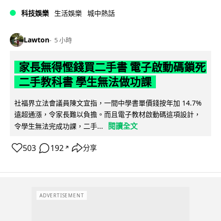
科技娛樂
生活娛樂
城中熱話
Lawton
5 小時
家長無得慳錢買二手書 電子啟動碼鎖死
二手教科書 學生無法做功課
社福界立法會議員陳文宜指，一間中學書單價錢按年加 14.7%
遠超通漲，令家長難以負擔。而且電子教材啟動碼這項設計，
閱讀全文
令學生無法完成功課，二手...
503
192
分享
↗
ADVERTISEMENT