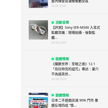
屋內煉金冒濃煙驚動全區
06.08.2026
流動音樂
【評測】Sony IER-M500 入耳式
監聽耳機：現場拍攝、後製監
聽...
06.08.2026
遊戲情報
《魔獸世界：至暗之夜》12.1
「烏拉特克的詛咒」專訪：巢穴
不為提高世...
06.08.2026
遊戲情報
日本二手遊戲店減 90% 門市 業
績反增四成 “懷...