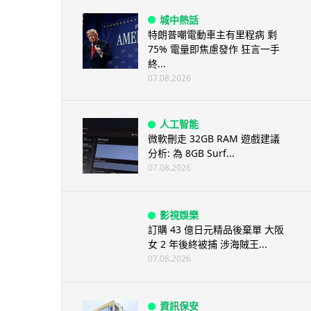
城中熱話
特朗普嘲電動車主有里程病 剩
75% 電量即焦慮發作 狂言一手
終...
07.08.2026
人工智能
微軟刪走 32GB RAM 遊戲建議
分析: 為 8GB Surf...
07.08.2026
影視娛樂
訂購 43 億日元精品後棄單 大阪
女 2 年後終被捕 涉海賊王...
07.08.2026
資訊保安