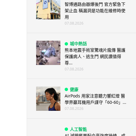
智博通路由器爆後門 官方緊急下
架止血 稱漏洞是功能在維修時使
用
07.08.2026
城中熱話
熊本地震手術室驚魂片瘋傳 醫護
保護病人、逃生門 網民讚值得
尊...
07.08.2026
健康
AirPods 用家注意聽力響紅燈 醫
學界籲耳機用戶謹守「60-60」...
07.08.2026
人工智能
AI 減肥餐單配合高強度操練 成