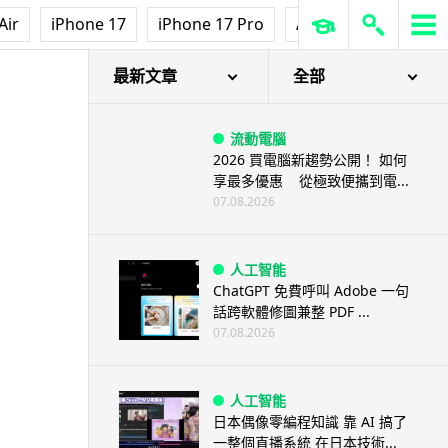
Air
iPhone 17
iPhone 17 Pro
AirPods Pro 3
Ap
最新文章
全部
流動電腦
2026 買電腦新趨勢公開！ 如何
享最多優惠 從極致便攜到電...
07.08.2026
人工智能
ChatGPT 免費呼叫 Adobe 一句
話跨軟體修圖兼整 PDF ...
07.08.2026
人工智能
日本偶像零編程知識 靠 AI 搞了
一整個直播系統 在日本技術...