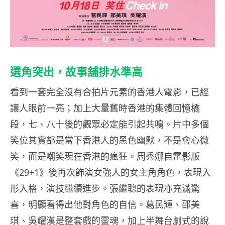
選角突出，故事舖排水準高
看到一套完全沒有合拍片元素的香港人電影，已經
讓人眼前一亮；加上大量舊時香港的集體回憶橋
段，七、八十後的觀眾必定能引起共鳴。片中多個
笑位其實都是當下香港人的黑色幽默，不是會心微
笑，而是嘲笑現在香港的瘋狂。周秀娜自電影版
《29+1》後再次飾演女強人的女主角角色，表現入
形入格，演技繼續進步。張繼聰的表現亦充滿驚
喜，明顯看得出他對角色的自信。葛民輝、邵美
琪、吳耀漢是整套戲的靈魂，加上半舞台劇式的說