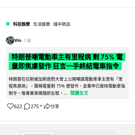
科技娛樂
生活娛樂
城中熱話
Vin
1 日
特朗普嘲電動車主有里程病 剩 75% 電
量即焦慮發作 狂言一手終結電車指令
特朗普在拉斯維加斯造勢大會上公開嘲諷電動車車主患有「里
程焦慮病」，聲稱電量剩 75% 便發作，並重申已廢除電動車強
閱讀全文
制令。惟專業車媒隨即反駁，...
622
275
分享
↗