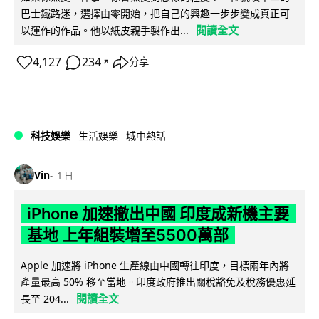
巴士鐵路迷，選擇由零開始，把自己的興趣一步步變成真正可
閱讀全文
以運作的作品。他以紙皮親手製作出...
4,127
234
分享
↗
科技娛樂
生活娛樂
城中熱話
Vin
1 日
iPhone 加速撤出中國 印度成新機主要
基地 上年組裝增至5500萬部
Apple 加速將 iPhone 生產線由中國轉往印度，目標兩年內將
產量最高 50% 移至當地。印度政府推出關稅豁免及稅務優惠延
閱讀全文
長至 204...