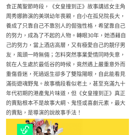
食正萬聖節時段，《女皇撞到正》故事講述女主角
周秀娜飾演的美琪幼年喪親，自小在孤兒院長大，
養成了只靠自己不靠別人的倔強性格，希望靠自己
的努力，成為了不起的人物。轉眼30年，她憑藉自
己的努力，當上酒店高層，又有極愛自己的靚仔男
友，風頭一時無倆；怎料突然事業愛情同時失意，
就在人生處於最低谷的時候，竟然遇上嚴重意外而
重傷昏迷，死過返生卻多了雙陰陽眼，自此能看見
滿街遊魂野鬼。故事橋段看似老土，甚至充滿九十
年代初期的港產鬼片味道，但《女皇撞到正》真正
的賣點根本不是故事大綱、鬼怪或喜劇元素，最大
的賣點，是導演的說故事手法！