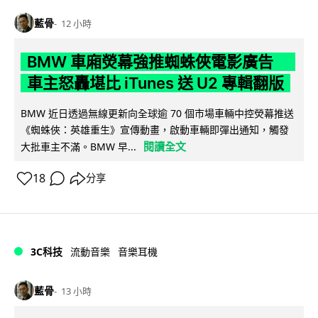
藍骨
12 小時
BMW 車廂熒幕強推蜘蛛俠電影廣告
車主怒轟堪比 iTunes 送 U2 專輯翻版
BMW 近日透過無線更新向全球逾 70 個市場車輛中控熒幕推送
《蜘蛛俠：英雄重生》宣傳動畫，啟動車輛即彈出通知，觸發
閱讀全文
大批車主不滿。BMW 早...
18
分享
3C科技
流動音樂
音樂耳機
藍骨
13 小時