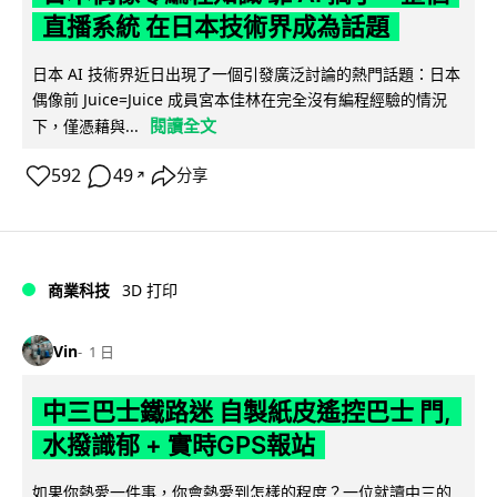
直播系統 在日本技術界成為話題
日本 AI 技術界近日出現了一個引發廣泛討論的熱門話題：日本
偶像前 Juice=Juice 成員宮本佳林在完全沒有編程經驗的情況
閱讀全文
下，僅憑藉與...
592
49
分享
↗
商業科技
3D 打印
Vin
1 日
中三巴士鐵路迷 自製紙皮遙控巴士 門,
水撥識郁 + 實時GPS報站
如果你熱愛一件事，你會熱愛到怎樣的程度？一位就讀中三的