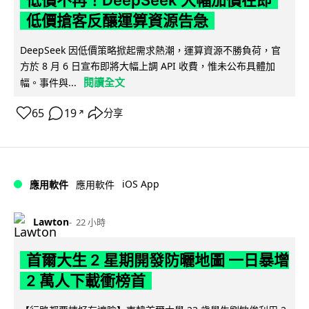
低價搶客反釀運算資源告急
DeepSeek 因低價策略掀起需求熱潮，運算資源不勝負荷，官
方於 8 月 6 日宣布即將大幅上調 API 收費，惟未公布具體加
閱讀全文
幅。事件與...
65
19
分享
↗
iOS App
應用軟件
應用軟件
Lawton
22 小時
首爾大生 2 星期開發防曬地圖 一日暴增
2 萬人下載衝榜首