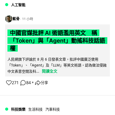
人工智能
藍骨
11 小時
中國官媒批評 AI 術語濫用英文 稱
「Token」與「Agent」動搖科技話語
權
人民網旗下評論於 8 月 6 日發表文章，批評中國廣泛使用
「Token」、「Agent」及「LLM」等英文術語，認為做法侵蝕
閱讀全文
中文表意空間及科...
271
84
分享
↗
科技娛樂
生活科技
汽車科技