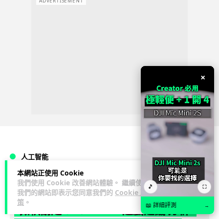
ADVERTISEMENT
×
人工智能
本網站正使用 Cookie
我們使用 Cookie 改善網站體驗。 繼續使用
Lawton
1 日
🎵
⛶
我們的網站即表示您同意我們的
Cookie 政
策
。
📖 詳細評測
→
微軟刪走 32GB RAM 遊戲建議 分析: