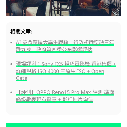
相關文章:
AI 蠶食應屆大學生職缺 行政初職空缺三年
跌九成 政府第四季公布影響評估
現場評測：Sony FX5 輕巧電影機 香港售價 +
詳細規格 ISO 4000 三原生 ISO + Open
Gate
【評測】OPPO Reno15 Pro Max 評測 準旗
艦級數表現有驚喜 + 影相拍片均佳