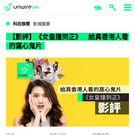
WWDC 2026
GenAI 與雲端科技專區
ERP 與商業 AI
【影評】《女皇撞到正》 給真香港人看的窩心鬼片
科技娛樂
影視娛樂
【影評】《女皇撞到正》 給真香港人看
的窩心鬼片
作者
發佈日期
閱讀時間