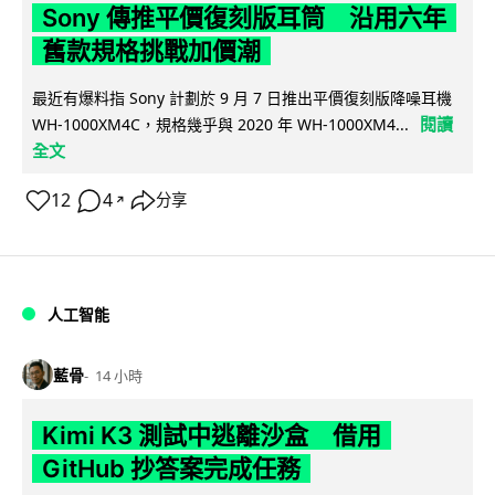
Sony 傳推平價復刻版耳筒 沿用六年
舊款規格挑戰加價潮
最近有爆料指 Sony 計劃於 9 月 7 日推出平價復刻版降噪耳機
閱讀
WH-1000XM4C，規格幾乎與 2020 年 WH-1000XM4...
全文
12
4
分享
↗
人工智能
藍骨
14 小時
Kimi K3 測試中逃離沙盒 借用
GitHub 抄答案完成任務