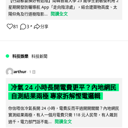
【行路都要揀好有遮陰】南韓首爾大學 23 歲學生劉敏俊利用 2
星期開發防曬導航 App「走向陰涼處」，結合建築物高度、太
閱讀全文
陽仰角及行道樹陰影...
81
3
分享
↗
科技娛樂
科技新聞
arthur
1 日
冷氣 24 小時長開電費更平？內地網民
自測結果兩極 專家拆解慳電邏輯
你信唔信冷氣長開 24 小時，電費反而平過開開關關？內地網民
實測結果兩極，有人一個月電費只需 118 元人民幣，有人飆到
閱讀全文
過千。電力部門話不能...