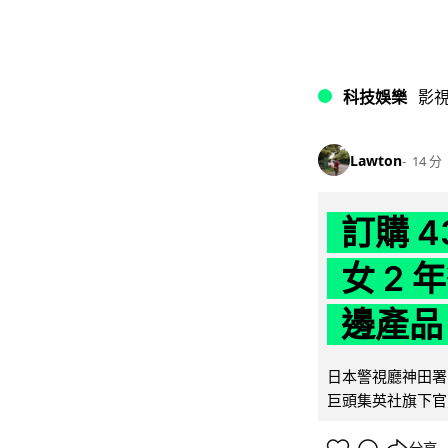
科技娛樂
影
Lawton
14 分
訂購 
女 2
邊產品
日本警視廳神田署 
巨頭集英社旗下官方網店