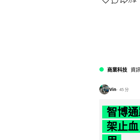
分享
商業科技
資
Vin
45 分
智博通
架止血