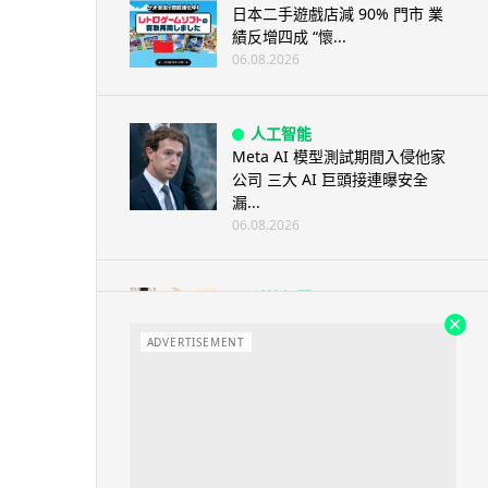
日本二手遊戲店減 90% 門市 業
績反增四成 “懷...
06.08.2026
人工智能
Meta AI 模型測試期間入侵他家
公司 三大 AI 巨頭接連曝安全
漏...
06.08.2026
科技新聞
Audi 最慳電量產車現身 A2 e-
tron 迷彩造型曝光 快充 2...
ADVERTISEMENT
06.08.2026
城中熱話
法國 8 月 11 日出新例 未經同意
嚴禁 Cold Call 違規企...