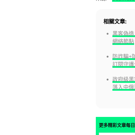
相關文章:
黑客偽造
網絡節點
防詐騙+防黑
訂閱守護
政府級黑客工
落入中俄
更多精彩文章每日