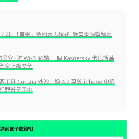
 7-Zip「官網」散播木馬程式 受害電腦變殭屍
客+防 Wi-Fi 竊聽 一個 Kaspersky 卡巴斯基
全家上網安全
具 Coruna 外洩 逾 4.2 萬舊 iPhone 中招
犯罪份子手中
📮
送到電子郵箱