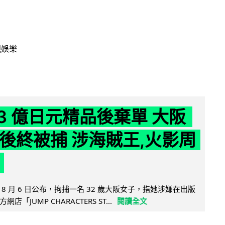
視娛樂
43 億日元精品後棄單 大阪
 年後終被捕 涉海賊王,火影周
8 月 6 日公布，拘捕一名 32 歲大阪女子，指她涉嫌在出版
「JUMP CHARACTERS ST...
閱讀全文