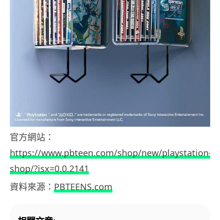
官方網站：
https://www.pbteen.com/shop/new/playstation-
shop/?isx=0.0.2141
資料來源：
PBTEENS.com