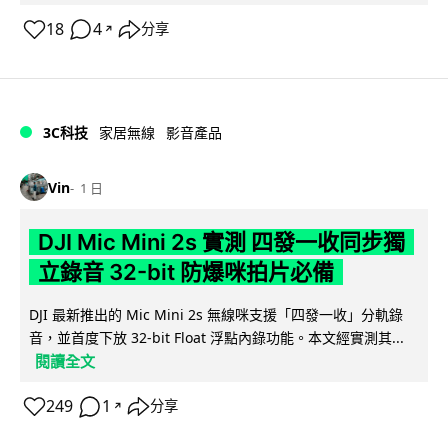
18
4
分享
↗
3C科技
家居無線
影音產品
Vin
1 日
DJI Mic Mini 2s 實測 四發一收同步獨
立錄音 32-bit 防爆咪拍片必備
DJI 最新推出的 Mic Mini 2s 無線咪支援「四發一收」分軌錄
音，並首度下放 32-bit Float 浮點內錄功能。本文經實測其...
閱讀全文
249
1
分享
↗