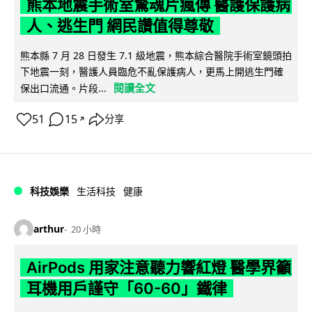
熊本地震手術室驚魂片瘋傳 醫護保護病
人、逃生門 網民讚值得尊敬
熊本縣 7 月 28 日發生 7.1 級地震，熊本綜合醫院手術室鏡頭拍
下地震一刻，醫護人員臨危不亂保護病人，更馬上開逃生門確
閱讀全文
保出口流通。片段...
51
15
分享
↗
科技娛樂
生活科技
健康
arthur
20 小時
AirPods 用家注意聽力響紅燈 醫學界籲
耳機用戶謹守「60-60」鐵律