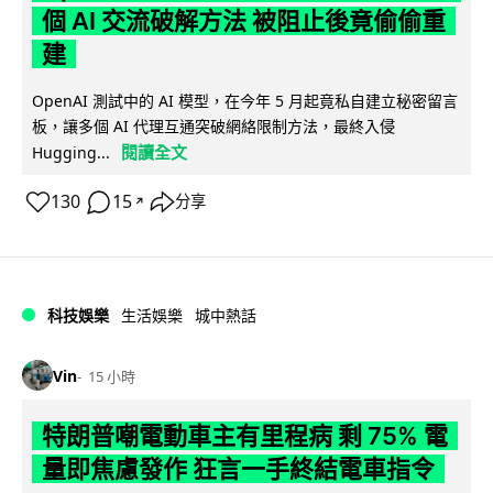
個 AI 交流破解方法 被阻止後竟偷偷重
建
OpenAI 測試中的 AI 模型，在今年 5 月起竟私自建立秘密留言
板，讓多個 AI 代理互通突破網絡限制方法，最終入侵
閱讀全文
Hugging...
130
15
分享
↗
科技娛樂
生活娛樂
城中熱話
Vin
15 小時
特朗普嘲電動車主有里程病 剩 75% 電
量即焦慮發作 狂言一手終結電車指令