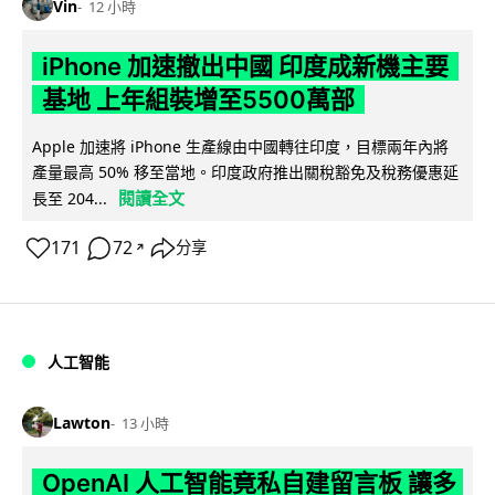
Vin
12 小時
iPhone 加速撤出中國 印度成新機主要
基地 上年組裝增至5500萬部
Apple 加速將 iPhone 生產線由中國轉往印度，目標兩年內將
產量最高 50% 移至當地。印度政府推出關稅豁免及稅務優惠延
閱讀全文
長至 204...
171
72
分享
↗
人工智能
Lawton
13 小時
OpenAI 人工智能竟私自建留言板 讓多