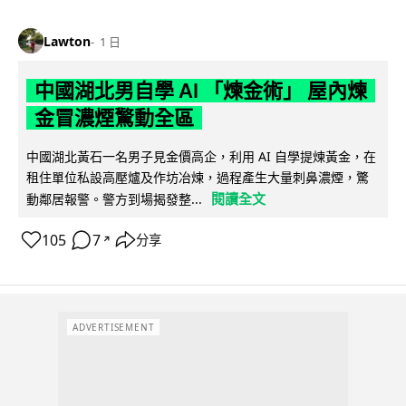
Lawton
1 日
中國湖北男自學 AI 「煉金術」 屋內煉
金冒濃煙驚動全區
中國湖北黃石一名男子見金價高企，利用 AI 自學提煉黃金，在
租住單位私設高壓爐及作坊冶煉，過程產生大量刺鼻濃煙，驚
閱讀全文
動鄰居報警。警方到場揭發整...
105
7
分享
↗
ADVERTISEMENT