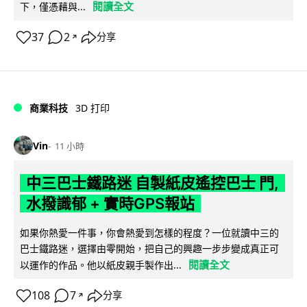
閱讀全文
下，僅憑藉與...
37
2
分享
↗
商業科技
3D 打印
Vin
11 小時
中三巴士鐵路迷 自製紙皮遙控巴士 門,
水撥識郁 + 實時GPS報站
如果你熱愛一件事，你會熱愛到怎樣的程度？一位就讀中三的
巴士鐵路迷，選擇由零開始，把自己的興趣一步步變成真正可
閱讀全文
以運作的作品。他以紙皮親手製作出...
108
7
分享
↗