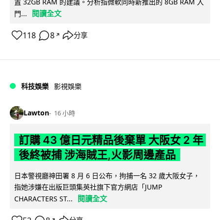
置 32GB RAM 的建議。分析指微軟同時新推出的 8GB RAM 入
閱讀全文
門...
118
8
分享
↗
科技娛樂
影視娛樂
Lawton
16 小時
訂購 43 億日元精品後棄單 大阪女 2 年
後終被捕 涉海賊王,火影周邊產品
日本警視廳神田署 8 月 6 日公布，拘捕一名 32 歲大阪女子，
指她涉嫌在出版巨頭集英社旗下官方網店「JUMP
閱讀全文
CHARACTERS ST...