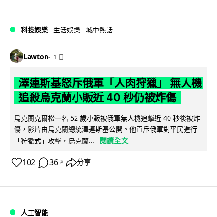
科技娛樂
生活娛樂
城中熱話
Lawton
1 日
澤連斯基怒斥俄軍「人肉狩獵」 無人機
追殺烏克蘭小販近 40 秒仍被炸傷
烏克蘭克爾松一名 52 歲小販被俄軍無人機追擊近 40 秒後被炸
傷，影片由烏克蘭總統澤連斯基公開。他直斥俄軍對平民進行
閱讀全文
「狩獵式」攻擊，烏克蘭...
102
36
分享
↗
人工智能