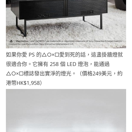
如果你愛 PS 的△○×□愛到死的話，這盞掛牆燈就
很適合你。它擁有 258 個 LED 燈泡，能通過
△○×□標誌發出實淨的燈光。（價格249美元，約
港幣HK$1,958）