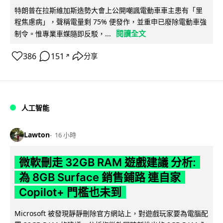
特朗普在拉斯維加斯造勢大會上公開嘲諷電動車車主患有「里
程焦慮病」，聲稱電量剩 75% 便發作，並重申已廢除電動車強
閱讀全文
制令。惟專業車媒隨即反駁，...
386
151
分享
↗
人工智能
Lawton
16 小時
微軟刪走 32GB RAM 遊戲建議 分析:
為 8GB Surface 銷售鋪路 連自家
Copilot+ 門檻也未到
Microsoft 被發現靜靜刪除官方網站上，對遊戲玩家要為電腦配