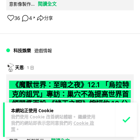
閱讀全文
意影像製作...
36
4
分享
↗
科技娛樂
遊戲情報
天恩
1 日
《魔獸世界：至暗之夜》12.1 「烏拉特
克的詛咒」專訪：巢穴不為提高世界首
領門檻而設 《諸王之眠》縮短約 10 分
本網站正使用 Cookie
鐘
我們使用 Cookie 改善網站體驗。 繼續使用
我們的網站即表示您同意我們的
Cookie 政
《魔獸世界：至暗之夜》版本更新 12.1「烏拉特克的詛咒」將
策
。
於 8 月 13 日正式上線，帶來全新區域「盤蛇島」、地城「毒牙