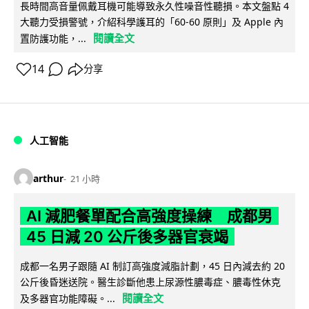
長時間高音量佩戴耳機可能導致永久性噪音性聽損。本文盤點 4
大聽力受損警號，介紹科學護耳的「60-60 原則」及 Apple 內
閱讀全文
置防護功能，...
14
分享
人工智能
arthur
21 小時
AI 減肥餐單配合高強度操練 成都男
45 日減 20 公斤後多器官衰竭
成都一名男子跟隨 AI 制訂高強度減脂計劃，45 日內減去約 20
公斤後昏迷送院。醫生診斷他患上尿源性膿毒症、膿毒性休克
閱讀全文
及多器官功能障礙。...